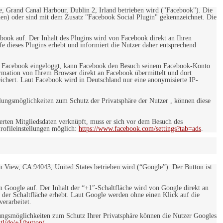
e, Grand Canal Harbour, Dublin 2, Irland betrieben wird ("Facebook"). Die
en) oder sind mit dem Zusatz "Facebook Social Plugin" gekennzeichnet. Die
ebook auf. Der Inhalt des Plugins wird von Facebook direkt an Ihren
e dieses Plugins erhebt und informiert die Nutzer daher entsprechend
 bei Facebook eingeloggt, kann Facebook den Besuch seinem Facebook-Konto
rmation von Ihrem Browser direkt an Facebook übermittelt und dort
eichert. Laut Facebook wird in Deutschland nur eine anonymisierte IP-
ungsmöglichkeiten zum Schutz der Privatsphäre der Nutzer , können diese
rten Mitgliedsdaten verknüpft, muss er sich vor dem Besuch des
rofileinstellungen möglich:
https://www.facebook.com/settings?tab=ads
.
 View, CA 94043, United States betrieben wird (“Google”). Der Button ist
on Google auf. Der Inhalt der “+1″-Schaltfläche wird von Google direkt an
 der Schaltfläche erhebt. Laut Google werden ohne einen Klick auf die
erarbeitet.
ngsmöglichkeiten zum Schutz Ihrer Privatsphäre können die Nutzer Googles
l/de/+1/button/.