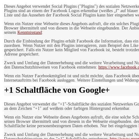
Dieses Angebot verwendet Social Plugins ("Plugins") des sozialen Netzwerk
Plugins sind an einem der Facebook Logos erkennbar (weißes „f“ auf blaue
Liste und das Aussehen der Facebook Social Plugins kann hier eingesehen 
Wenn ein Nutzer eine Webseite dieses Angebots aufruft, die ein solches Plug
Browser übermittelt und von diesem in die Webseite eingebunden. Der Anbiet
seinem
Kenntnisstand
:
Durch die Einbindung der Plugins erhält Facebook die Information, dass ei
zuordnen. Wenn Nutzer mit den Plugins interagieren, zum Beispiel den Like
gespeichert. Falls ein Nutzer kein Mitglied von Facebook ist, besteht trotz
Adresse gespeichert.
Zweck und Umfang der Datenerhebung und die weitere Verarbeitung und Nutz
den Datenschutzhinweisen von Facebook entnehmen:
https://www.facebook.
Wenn ein Nutzer Facebookmitglied ist und nicht möchte, dass Facebook über
Internetauftritts bei Facebook ausloggen. Weitere Einstellungen und Wider
+1 Schaltfläche von Google+
Dieses Angebot verwendet die “+1″-Schaltfläche des sozialen Netzwerkes Go
an dem Zeichen “+1″ auf weißem oder farbigen Hintergrund erkennbar.
Wenn ein Nutzer eine Webseite dieses Angebotes aufruft, die eine solche Sch
seinen Browser übermittelt und von diesem in die Webseite eingebunden. der
Schaltfläche keine personenbezogenen Daten erhoben. Nur bei eingeloggten M
Zweck und Umfang der Datenerhebung und die weitere Verarbeitung und Nut
Datenschutzhinweisen zu der “+1″-Schaltfläche entnehmen:
http://www.goog