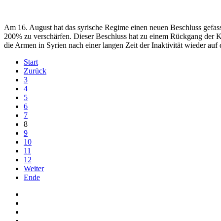
Am 16. August hat das syrische Regime einen neuen Beschluss gefass
200% zu verschärfen. Dieser Beschluss hat zu einem Rückgang der Kau
die Armen in Syrien nach einer langen Zeit der Inaktivität wieder auf 
Start
Zurück
3
4
5
6
7
8
9
10
11
12
Weiter
Ende
Auf Facebook folgen
Bei Twitter teilen
Instagram
Auf Youtube folgen