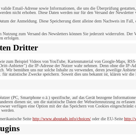
alide Email-Adresse sowie Informationen, die uns die Überprüfung gestatten,
werden nicht erhoben. Diese Daten werden nur für den Versand der Newsletter 
tum der Anmeldung. Diese Speicherung dient alleine dem Nachweis im Fall, da
n Nutzung zum Versand des Newsletters können Sie jederzeit widerrufen. Der W
en erfolgen.
en Dritter
, wie zum Beispiel Videos von YouTube, Kartenmaterial von Google-Maps, RSS
"Dritt-Anbieter") die IP-Adresse der Nutzer wahr nehmen. Denn ohne die IP-Adr
rlich. Wir bemühen uns nur solche Inhalte zu verwenden, deren jeweilige Anbiete
. für statistische Zwecke speichern. Soweit dies uns bekannt ist, klären wir die
 Nutzer (PC, Smartphone o.ä.) spezifische, auf das Gerät bezogene Information
deren dienen sie, um die statistische Daten der Webseitennutzung zu erfassen
owser verfügen eine Option mit der das Speichern von Cookies eingeschränkt od
 werden.
merikanische Seite
http://www.aboutads.info/choices/
oder die EU-Seite
http:/
ugins