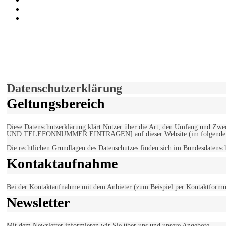
der funke - Shop
marxist.com
derfunke.de verwendet Cookies!
Hiermit stimmen Sie der weiteren Nutzung unserer Seite und der V
Einverstanden!
Datenschutzerklärung
Geltungsbereich
Diese Datenschutzerklärung klärt Nutzer über die Art, den Umfang un
UND TELEFONNUMMER EINTRAGEN] auf dieser Website (im folgenden 
Die rechtlichen Grundlagen des Datenschutzes finden sich im Bundesdaten
Kontaktaufnahme
Bei der Kontaktaufnahme mit dem Anbieter (zum Beispiel per Kontaktformula
Newsletter
Mit dem Newsletter informieren wir Sie über uns und unsere Angebote.