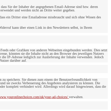
 dass Sie der Inhaber der angegebenen Email-Adresse sind bzw. deren
verwendet und werden nicht an Dritte weiter gegeben.
ss ein Dritter eine Emailadresse missbraucht und sich ohne Wissen des
iderruf kann über einen Link in den Newslettern selbst, in Ihrem
-Feeds oder Grafiken von anderen Webseiten eingebunden werden. Dies setzt
esse, könnten sie die Inhalte nicht an den Browser des jeweiligen Nutzers
r die IP-Adresse lediglich zur Auslieferung der Inhalte verwenden. Jedoch
 Nutzer darüber auf.
en zu speichern. Sie dienen zum einem der Benutzerfreundlichkeit von
 und sie zwecks Verbesserung des Angebotes analysieren zu können. Die
er komplett verhindert wird. Allerdings wird darauf hingewiesen, dass die
/www.youronlinechoices.com/uk/your-ad-choices/
verwalten.