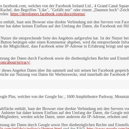
es facebook.com, welches von der Facebook Ireland Ltd., 4 Grand Canal Squar
r Kachel, den Begriffen "Like", "Gefällt mir" oder einem „Daumen hoch“-Zeich
werden:
https://developers.facebook.com/docs/plugins/
.
in enthält, baut sein Browser eine direkte Verbindung mit den Servern von Fac
er hat daher keinen Einfluss auf den Umfang der Daten, die Facebook mit Hilf
n Nutzer die entsprechende Seite des Angebots aufgerufen hat. Ist der Nutzer
 Button betätigen oder einen Kommentar abgeben, wird die entsprechende Info
dem die Möglichkeit, dass Facebook seine IP-Adresse in Erfahrung bringt und sp
ung der Daten durch Facebook sowie die diesbezüglichen Rechte und Einstell
com/about/privacy/
.
 dieses Angebot Daten über ihn sammelt und mit seinen bei Facebook gespeiche
sprüche zur Nutzung von Daten für Werbezwecke, sind innerhalb der Facebook-P
ogle Plus, welches von der Google Inc., 1600 Amphitheatre Parkway, Mountain
altfläche enthält, baut der Browser eine direkte Verbindung mit den Servern v
 Anbieter hat daher keinen Einfluss auf den Umfang der Daten, die Google mit
itgliedern, werden solche Daten, unter anderem die IP-Adresse, erhoben und v
zung der Daten durch Google sowie Ihre diesbezüglichen Rechte und Einstellu
le.com/intl/de/+/policy/+1button.html
und der FAQ:
http://www.google.com/int