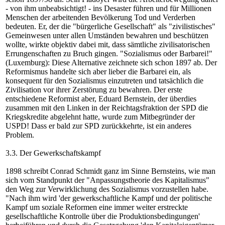
- von ihm unbeabsichtigt! - ins Desaster führen und für Millionen
Menschen der arbeitenden Bevölkerung Tod und Verderben
bedeuten. Er, der die "bürgerliche Gesellschaft" als "zivilistisches"
Gemeinwesen unter allen Umständen bewahren und beschützen
wollte, wirkte objektiv dabei mit, dass sämtliche zivilisatorischen
Errungenschaften zu Bruch gingen. "Sozialismus oder Barbarei!"
(Luxemburg): Diese Alternative zeichnete sich schon 1897 ab. Der
Reformismus handelte sich aber lieber die Barbarei ein, als
konsequent für den Sozialismus einzutreten und tatsächlich die
Zivilisation vor ihrer Zerstörung zu bewahren. Der erste
entschiedene Reformist aber, Eduard Bernstein, der überdies
zusammen mit den Linken in der Reichtagsfraktion der SPD die
Kriegskredite abgelehnt hatte, wurde zum Mitbegründer der
USPD! Dass er bald zur SPD zurückkehrte, ist ein anderes
Problem.
3.3. Der Gewerkschaftskampf
1898 schreibt Conrad Schmidt ganz im Sinne Bernsteins, wie man
sich vom Standpunkt der "Anpassungstheorie des Kapitalismus"
den Weg zur Verwirklichung des Sozialismus vorzustellen habe.
"Nach ihm wird 'der gewerkschaftliche Kampf und der politische
Kampf um soziale Reformen eine immer weiter erstreckte
gesellschaftliche Kontrolle über die Produktionsbedingungen'