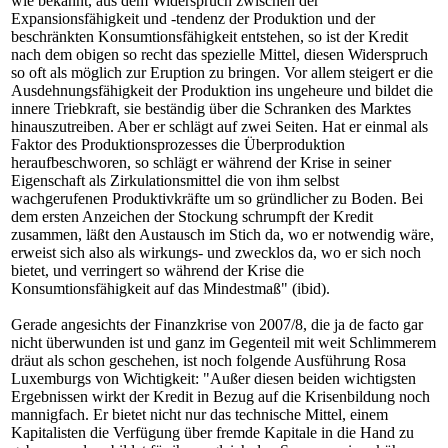
wie bekannt, aus dem Widerspruch zwischen der
Expansionsfähigkeit und -tendenz der Produktion und der
beschränkten Konsumtionsfähigkeit entstehen, so ist der Kredit
nach dem obigen so recht das spezielle Mittel, diesen Widerspruch
so oft als möglich zur Eruption zu bringen. Vor allem steigert er die
Ausdehnungsfähigkeit der Produktion ins ungeheure und bildet die
innere Triebkraft, sie beständig über die Schranken des Marktes
hinauszutreiben. Aber er schlägt auf zwei Seiten. Hat er einmal als
Faktor des Produktionsprozesses die Überproduktion
heraufbeschworen, so schlägt er während der Krise in seiner
Eigenschaft als Zirkulationsmittel die von ihm selbst
wachgerufenen Produktivkräfte um so gründlicher zu Boden. Bei
dem ersten Anzeichen der Stockung schrumpft der Kredit
zusammen, läßt den Austausch im Stich da, wo er notwendig wäre,
erweist sich also als wirkungs- und zwecklos da, wo er sich noch
bietet, und verringert so während der Krise die
Konsumtionsfähigkeit auf das Mindestmaß" (ibid).
Gerade angesichts der Finanzkrise von 2007/8, die ja de facto gar
nicht überwunden ist und ganz im Gegenteil mit weit Schlimmerem
dräut als schon geschehen, ist noch folgende Ausführung Rosa
Luxemburgs von Wichtigkeit: "Außer diesen beiden wichtigsten
Ergebnissen wirkt der Kredit in Bezug auf die Krisenbildung noch
mannigfach. Er bietet nicht nur das technische Mittel, einem
Kapitalisten die Verfügung über fremde Kapitale in die Hand zu