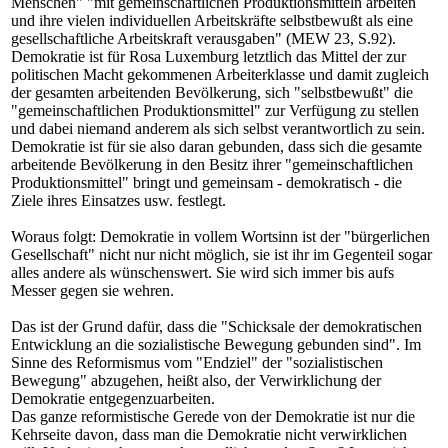
Menschen" "mit gemeinschaftlichen Produktionsmitteln arbeiten
und ihre vielen individuellen Arbeitskräfte selbstbewußt als eine
gesellschaftliche Arbeitskraft verausgaben" (MEW 23, S.92).
Demokratie ist für Rosa Luxemburg letztlich das Mittel der zur
politischen Macht gekommenen Arbeiterklasse und damit zugleich
der gesamten arbeitenden Bevölkerung, sich "selbstbewußt" die
"gemeinschaftlichen Produktionsmittel" zur Verfügung zu stellen
und dabei niemand anderem als sich selbst verantwortlich zu sein.
Demokratie ist für sie also daran gebunden, dass sich die gesamte
arbeitende Bevölkerung in den Besitz ihrer "gemeinschaftlichen
Produktionsmittel" bringt und gemeinsam - demokratisch - die
Ziele ihres Einsatzes usw. festlegt.
Woraus folgt: Demokratie in vollem Wortsinn ist der "bürgerlichen
Gesellschaft" nicht nur nicht möglich, sie ist ihr im Gegenteil sogar
alles andere als wünschenswert. Sie wird sich immer bis aufs
Messer gegen sie wehren.
Das ist der Grund dafür, dass die "Schicksale der demokratischen
Entwicklung an die sozialistische Bewegung gebunden sind". Im
Sinne des Reformismus vom "Endziel" der "sozialistischen
Bewegung" abzugehen, heißt also, der Verwirklichung der
Demokratie entgegenzuarbeiten.
Das ganze reformistische Gerede von der Demokratie ist nur die
Kehrseite davon, dass man die Demokratie nicht verwirklichen