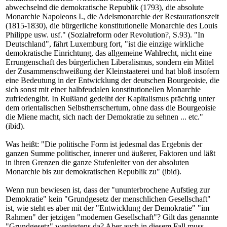
abwechselnd die demokratische Republik (1793), die absolute
Monarchie Napoleons I., die Adelsmonarchie der Restaurationszeit
(1815-1830), die bürgerliche konstitutionelle Monarchie des Louis
Philippe usw. usf." (Sozialreform oder Revolution?, S.93). "In
Deutschland", fährt Luxemburg fort, "ist die einzige wirkliche
demokratische Einrichtung, das allgemeine Wahlrecht, nicht eine
Errungenschaft des bürgerlichen Liberalismus, sondern ein Mittel
der Zusammenschweißung der Kleinstaaterei und hat bloß insofern
eine Bedeutung in der Entwicklung der deutschen Bourgeoisie, die
sich sonst mit einer halbfeudalen konstitutionellen Monarchie
zufriedengibt. In Rußland gedeiht der Kapitalismus prächtig unter
dem orientalischen Selbstherrschertum, ohne dass die Bourgeoisie
die Miene macht, sich nach der Demokratie zu sehnen ... etc."
(ibid).
Was heißt: "Die politische Form ist jedesmal das Ergebnis der
ganzen Summe politischer, innerer und äußerer, Faktoren und läßt
in ihren Grenzen die ganze Stufenleiter von der absoluten
Monarchie bis zur demokratischen Republik zu" (ibid).
Wenn nun bewiesen ist, dass der "ununterbrochene Aufstieg zur
Demokratie" kein "Grundgesetz der menschlichen Gesellschaft"
ist, wie steht es aber mit der "Entwicklung der Demokratie" "im
Rahmen" der jetzigen "modernen Gesellschaft"? Gilt das genannte
"Grundgesetz" wenigstens da? Aber auch in diesem Fall muss