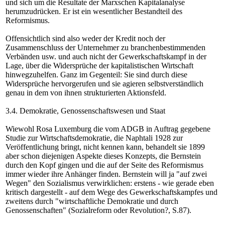
und sich um die Resultate der Marxschen Kapitalanalyse
herumzudrücken. Er ist ein wesentlicher Bestandteil des
Reformismus.
Offensichtlich sind also weder der Kredit noch der
Zusammenschluss der Unternehmer zu branchenbestimmenden
Verbänden usw. und auch nicht der Gewerkschaftskampf in der
Lage, über die Widersprüche der kapitalistischen Wirtschaft
hinwegzuhelfen. Ganz im Gegenteil: Sie sind durch diese
Widersprüche hervorgerufen und sie agieren selbstverständlich
genau in dem von ihnen strukturierten Aktionsfeld.
3.4. Demokratie, Genossenschaftswesen und Staat
Wiewohl Rosa Luxemburg die vom ADGB in Auftrag gegebene
Studie zur Wirtschaftsdemokratie, die Naphtali 1928 zur
Veröffentlichung bringt, nicht kennen kann, behandelt sie 1899
aber schon diejenigen Aspekte dieses Konzepts, die Bernstein
durch den Kopf gingen und die auf der Seite des Reformismus
immer wieder ihre Anhänger finden. Bernstein will ja "auf zwei
Wegen" den Sozialismus verwirklichen: erstens - wie gerade eben
kritisch dargestellt - auf dem Wege des Gewerkschaftskampfes und
zweitens durch "wirtschaftliche Demokratie und durch
Genossenschaften" (Sozialreform oder Revolution?, S.87).