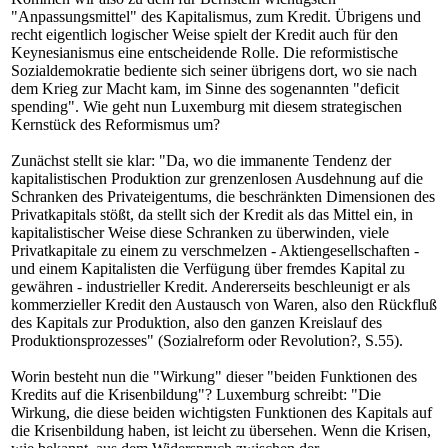
"Anpassungsmittel" des Kapitalismus, zum Kredit. Übrigens und
recht eigentlich logischer Weise spielt der Kredit auch für den
Keynesianismus eine entscheidende Rolle. Die reformistische
Sozialdemokratie bediente sich seiner übrigens dort, wo sie nach
dem Krieg zur Macht kam, im Sinne des sogenannten "deficit
spending". Wie geht nun Luxemburg mit diesem strategischen
Kernstück des Reformismus um?
Zunächst stellt sie klar: "Da, wo die immanente Tendenz der
kapitalistischen Produktion zur grenzenlosen Ausdehnung auf die
Schranken des Privateigentums, die beschränkten Dimensionen des
Privatkapitals stößt, da stellt sich der Kredit als das Mittel ein, in
kapitalistischer Weise diese Schranken zu überwinden, viele
Privatkapitale zu einem zu verschmelzen - Aktiengesellschaften -
und einem Kapitalisten die Verfügung über fremdes Kapital zu
gewähren - industrieller Kredit. Andererseits beschleunigt er als
kommerzieller Kredit den Austausch von Waren, also den Rückfluß
des Kapitals zur Produktion, also den ganzen Kreislauf des
Produktionsprozesses" (Sozialreform oder Revolution?, S.55).
Worin besteht nun die "Wirkung" dieser "beiden Funktionen des
Kredits auf die Krisenbildung"? Luxemburg schreibt: "Die
Wirkung, die diese beiden wichtigsten Funktionen des Kapitals auf
die Krisenbildung haben, ist leicht zu übersehen. Wenn die Krisen,