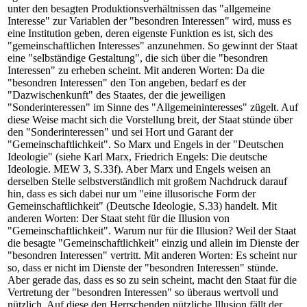
unter den besagten Produktionsverhältnissen das "allgemeine
Interesse" zur Variablen der "besondren Interessen" wird, muss es
eine Institution geben, deren eigenste Funktion es ist, sich des
"gemeinschaftlichen Interesses" anzunehmen. So gewinnt der Staat
eine "selbständige Gestaltung", die sich über die "besondren
Interessen" zu erheben scheint. Mit anderen Worten: Da die
"besondren Interessen" den Ton angeben, bedarf es der
"Dazwischenkunft" des Staates, der die jeweiligen
"Sonderinteressen" im Sinne des "Allgemeininteresses" zügelt. Auf
diese Weise macht sich die Vorstellung breit, der Staat stünde über
den "Sonderinteressen" und sei Hort und Garant der
"Gemeinschaftlichkeit". So Marx und Engels in der "Deutschen
Ideologie" (siehe Karl Marx, Friedrich Engels: Die deutsche
Ideologie. MEW 3, S.33f). Aber Marx und Engels weisen an
derselben Stelle selbstverständlich mit großem Nachdruck darauf
hin, dass es sich dabei nur um "eine illusorische Form der
Gemeinschaftlichkeit" (Deutsche Ideologie, S.33) handelt. Mit
anderen Worten: Der Staat steht für die Illusion von
"Gemeinschaftlichkeit". Warum nur für die Illusion? Weil der Staat
die besagte "Gemeinschaftlichkeit" einzig und allein im Dienste der
"besondren Interessen" vertritt. Mit anderen Worten: Es scheint nur
so, dass er nicht im Dienste der "besondren Interessen" stünde.
Aber gerade das, dass es so zu sein scheint, macht den Staat für die
Vertretung der "besondren Interessen" so überaus wertvoll und
nützlich. Auf diese den Herrschenden nützliche Illusion fällt der