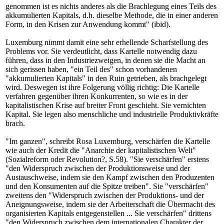
genommen ist es nichts anderes als die Brachlegung eines Teils des
akkumulierten Kapitals, d.h. dieselbe Methode, die in einer anderen
Form, in den Krisen zur Anwendung kommt" (ibid).
Luxemburg nimmt damit eine sehr erhellende Scharfstellung des
Problems vor. Sie verdeutlicht, dass Kartelle notwendig dazu
führen, dass in den Industriezweigen, in denen sie die Macht an
sich gerissen haben, "ein Teil des" schon vorhandenen
"akkumulierten Kapitals" in den Ruin getrieben, als brachgelegt
wird. Deswegen ist ihre Folgerung völlig richtig: Die Kartelle
verfahren gegenüber ihren Konkurrenten, so wie es in der
kapitalistischen Krise auf breiter Front geschieht. Sie vernichten
Kapital. Sie legen also menschliche und industrielle Produktivkräfte
brach.
"Im ganzen", schreibt Rosa Luxemburg, verschärfen die Kartelle
wie auch der Kredit die "Anarchie der kapitalistischen Welt"
(Sozialreform oder Revolution?, S.58). "Sie verschärfen" erstens
"den Widerspruch zwischen der Produktionsweise und der
Austauschweise, indem sie den Kampf zwischen den Produzenten
und den Konsumenten auf die Spitze treiben". Sie "verschärfen"
zweitens den "Widerspruch zwischen der Produktions- und der
Aneignungsweise, indem sie der Arbeiterschaft die Übermacht des
organisierten Kapitals entgegenstellen ... Sie verschärfen" drittens
"den Widerspruch zwischen dem internationalen Charakter der