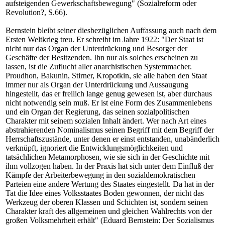
aufsteigenden Gewerkschaftsbewegung" (Sozialreform oder
Revolution?, S.66).
Bernstein bleibt seiner diesbezüglichen Auffassung auch nach dem
Ersten Weltkrieg treu. Er schreibt im Jahre 1922: "Der Staat ist
nicht nur das Organ der Unterdrückung und Besorger der
Geschäfte der Besitzenden. Ihn nur als solches erscheinen zu
lassen, ist die Zuflucht aller anarchistischen Systemmacher.
Proudhon, Bakunin, Stirner, Kropotkin, sie alle haben den Staat
immer nur als Organ der Unterdrückung und Aussaugung
hingestellt, das er freilich lange genug gewesen ist, aber durchaus
nicht notwendig sein muß. Er ist eine Form des Zusammenlebens
und ein Organ der Regierung, das seinen sozialpolitischen
Charakter mit seinem sozialen Inhalt ändert. Wer nach Art eines
abstrahierenden Nominalismus seinen Begriff mit dem Begriff der
Herrschaftszustände, unter denen er einst entstanden, unabänderlich
verknüpft, ignoriert die Entwicklungsmöglichkeiten und
tatsächlichen Metamorphosen, wie sie sich in der Geschichte mit
ihm vollzogen haben. In der Praxis hat sich unter dem Einfluß der
Kämpfe der Arbeiterbewegung in den sozialdemokratischen
Parteien eine andere Wertung des Staates eingestellt. Da hat in der
Tat die Idee eines Volksstaates Boden gewonnen, der nicht das
Werkzeug der oberen Klassen und Schichten ist, sondern seinen
Charakter kraft des allgemeinen und gleichen Wahlrechts von der
großen Volksmehrheit erhält" (Eduard Bernstein: Der Sozialismus