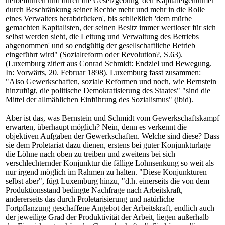
herbeiführen und durch die Gesetzgebung 'den Kapitaleigentümer
durch Beschränkung seiner Rechte mehr und mehr in die Rolle
eines Verwalters herabdrücken', bis schließlich 'dem mürbe
gemachten Kapitalisten, der seinen Besitz immer wertloser für sich
selbst werden sieht, die Leitung und Verwaltung des Betriebs
abgenommen' und so endgültig der gesellschaftliche Betrieb
eingeführt wird" (Sozialreform oder Revolution?, S.63).
(Luxemburg zitiert aus Conrad Schmidt: Endziel und Bewegung.
In: Vorwärts, 20. Februar 1898). Luxemburg fasst zusammen:
"Also Gewerkschaften, soziale Reformen und noch, wie Bernstein
hinzufügt, die politische Demokratisierung des Staates" "sind die
Mittel der allmählichen Einführung des Sozialismus" (ibid).
Aber ist das, was Bernstein und Schmidt vom Gewerkschaftskampf
erwarten, überhaupt möglich? Nein, denn es verkennt die
objektiven Aufgaben der Gewerkschaften. Welche sind diese? Dass
sie dem Proletariat dazu dienen, erstens bei guter Konjunkturlage
die Löhne nach oben zu treiben und zweitens bei sich
verschlechternder Konjunktur die fällige Lohnsenkung so weit als
nur irgend möglich im Rahmen zu halten. "Diese Konjunkturen
selbst aber", fügt Luxemburg hinzu, "d.h. einerseits die von dem
Produktionsstand bedingte Nachfrage nach Arbeitskraft,
andererseits das durch Proletarisierung und natürliche
Fortpflanzung geschaffene Angebot der Arbeitskraft, endlich auch
der jeweilige Grad der Produktivität der Arbeit, liegen außerhalb