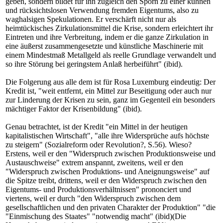
geben, sondern bildet für ihn zugleich den Sporn zu einer kühnen
und rücksichtslosen Verwendung fremden Eigentums, also zu
waghalsigen Spekulationen. Er verschärft nicht nur als
heimtückisches Zirkulationsmittel die Krise, sondern erleichtert ihr
Eintreten und ihre Verbreitung, indem er die ganze Zirkulation in
eine äußerst zusammengesetzte und künstliche Maschinerie mit
einem Mindestmaß Metallgeld als reelle Grundlage verwandelt und
so ihre Störung bei geringstem Anlaß herbeiführt" (ibid).
Die Folgerung aus alle dem ist für Rosa Luxemburg eindeutig: Der
Kredit ist, "weit entfernt, ein Mittel zur Beseitigung oder auch nur
zur Linderung der Krisen zu sein, ganz im Gegenteil ein besonders
mächtiger Faktor der Krisenbildung" (ibid).
Genau betrachtet, ist der Kredit "ein Mittel in der heutigen
kapitalistischen Wirtschaft", "alle ihre Widersprüche aufs höchste
zu steigern" (Sozialreform oder Revolution?, S.56). Wieso?
Erstens, weil er den "Widerspruch zwischen Produktionsweise und
Austauschweise" extrem anspannt, zweitens, weil er den
"Widerspruch zwischen Produktions- und Aneignungsweise" auf
die Spitze treibt, drittens, weil er den Widerspruch zwischen den
Eigentums- und Produktionsverhältnissen" prononciert und
viertens, weil er durch "den Widerspruch zwischen dem
gesellschaftlichen und den privaten Charakter der Produktion" "die
"Einmischung des Staates" "notwendig macht" (ibid)(Die