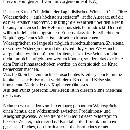
Hervorhebungen sind von mir vorgenommen! F.V.).
Dass der Kredit "ein Mittel der kapitalistischen Wirtschaft" ist, "ihre
Widersprüche" "aufs höchste zu steigern", ist die Aussage, auf die
es hier letztlich ankommt. Sie bringt die Wahrheit über den Kredit
heraus, um den sich der Reformismus stets herumdrückt. Denn der
will dreierlei nicht eingestehen: Erstens, dass der Kredit ein dem
Kapital gegebenes Mittel ist, mit seinen immanenten
Widersprüchen so lange als möglich zurechtzukommen. Zweitens,
dass diese Widersprüche mit dem Kredit logischer Weise nicht
aufgehoben werden können. Drittens, dass diese Widersprüche
nicht nur nicht aufgehoben werden können, sondern dass sie bis zu
dem Punkt hinausgeschoben werden, an dem sie sich als Krise
bemerkbar machen.
Was heißt: Selbst ein noch so ausgebautes Kreditsystem kann die
kapitalistische Krise nicht verhindern. Kredit und Krise sind
immanente Merkmale des Kapitalverhältnisses.
Auf den Punkt gebracht: Der Kredit ist in diesem Sinne Merkmal
der Krise.
Nehmen wir aus den von Luxemburg genannten Widersprüchen
einen heraus, den Widerspruch zwischen Produktions- und
Aneignungsweise. Wieso treibt der Kredit diesen Widerspruch
hervor? Weil er, indem er das "Kapital in der Produktion in ein
gesellschaftliches, den Profit aber in die Form eines reinen