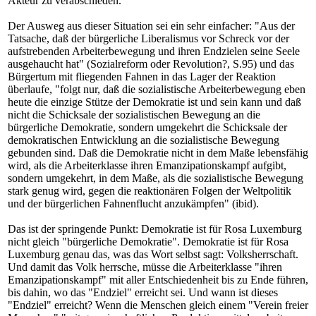
Akteur zu verabschieden.
Der Ausweg aus dieser Situation sei ein sehr einfacher: "Aus der
Tatsache, daß der bürgerliche Liberalismus vor Schreck vor der
aufstrebenden Arbeiterbewegung und ihren Endzielen seine Seele
ausgehaucht hat" (Sozialreform oder Revolution?, S.95) und das
Bürgertum mit fliegenden Fahnen in das Lager der Reaktion
überlaufe, "folgt nur, daß die sozialistische Arbeiterbewegung eben
heute die einzige Stütze der Demokratie ist und sein kann und daß
nicht die Schicksale der sozialistischen Bewegung an die
bürgerliche Demokratie, sondern umgekehrt die Schicksale der
demokratischen Entwicklung an die sozialistische Bewegung
gebunden sind. Daß die Demokratie nicht in dem Maße lebensfähig
wird, als die Arbeiterklasse ihren Emanzipationskampf aufgibt,
sondern umgekehrt, in dem Maße, als die sozialistische Bewegung
stark genug wird, gegen die reaktionären Folgen der Weltpolitik
und der bürgerlichen Fahnenflucht anzukämpfen" (ibid).
Das ist der springende Punkt: Demokratie ist für Rosa Luxemburg
nicht gleich "bürgerliche Demokratie". Demokratie ist für Rosa
Luxemburg genau das, was das Wort selbst sagt: Volksherrschaft.
Und damit das Volk herrsche, müsse die Arbeiterklasse "ihren
Emanzipationskampf" mit aller Entschiedenheit bis zu Ende führen,
bis dahin, wo das "Endziel" erreicht sei. Und wann ist dieses
"Endziel" erreicht? Wenn die Menschen gleich einem "Verein freier