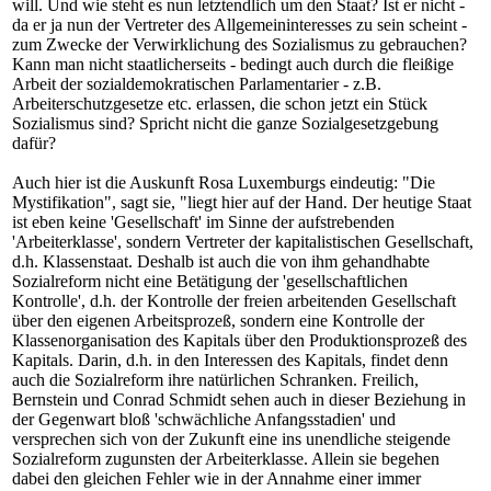
will. Und wie steht es nun letztendlich um den Staat? Ist er nicht -
da er ja nun der Vertreter des Allgemeininteresses zu sein scheint -
zum Zwecke der Verwirklichung des Sozialismus zu gebrauchen?
Kann man nicht staatlicherseits - bedingt auch durch die fleißige
Arbeit der sozialdemokratischen Parlamentarier - z.B.
Arbeiterschutzgesetze etc. erlassen, die schon jetzt ein Stück
Sozialismus sind? Spricht nicht die ganze Sozialgesetzgebung
dafür?
Auch hier ist die Auskunft Rosa Luxemburgs eindeutig: "Die
Mystifikation", sagt sie, "liegt hier auf der Hand. Der heutige Staat
ist eben keine 'Gesellschaft' im Sinne der aufstrebenden
'Arbeiterklasse', sondern Vertreter der kapitalistischen Gesellschaft,
d.h. Klassenstaat. Deshalb ist auch die von ihm gehandhabte
Sozialreform nicht eine Betätigung der 'gesellschaftlichen
Kontrolle', d.h. der Kontrolle der freien arbeitenden Gesellschaft
über den eigenen Arbeitsprozeß, sondern eine Kontrolle der
Klassenorganisation des Kapitals über den Produktionsprozeß des
Kapitals. Darin, d.h. in den Interessen des Kapitals, findet denn
auch die Sozialreform ihre natürlichen Schranken. Freilich,
Bernstein und Conrad Schmidt sehen auch in dieser Beziehung in
der Gegenwart bloß 'schwächliche Anfangsstadien' und
versprechen sich von der Zukunft eine ins unendliche steigende
Sozialreform zugunsten der Arbeiterklasse. Allein sie begehen
dabei den gleichen Fehler wie in der Annahme einer immer