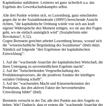
Kapitalismus stabilisiere. Letzteres sei ganz sicherlich u.a. das
Ergebnis des Gewerkschaftskampfes selbst.
Alle drei Punkte würden sich, so Luxemburg, ganz entschieden
gegen die in der Sozialdemokratie (1899!!) herrschende Ansicht
richten, "die kapitalistische Ordnung würde von sich aus kraft
eigener Widersprüche den Moment zeitigen, wo sie aus den Fugen
geht, wo sie einfach unmöglich wird" (Sozialreform oder
Revolution?, S.52).
Gegen Bernstein gerichtet arbeitet Luxemburg heraus, worauf sich
die "wissenschaftliche Begründung des Sozialismus" (ibid) stützt.
Nämlich auf folgende "drei Ergebnisse der kapitalistischen
Entwicklung":
1. Auf die "wachsende Anarchie der kapitalistischen Wirtschaft, die
ihren Untergang zu unvermeidlichem Ergebnis macht".
2. Auf der "fortschreitenden Vergesellschaftung des
Produktionsprozesses, die die positiven Ansätze der künftigen
sozialen Ordnung schafft".
3. Auf der "wachsenden Macht und Klassenerkenntnis des
Proletariats, das den aktiven Faktor der bevorstehenden
Umwälzung bildet" (ibid).
Bernstein versucht in der Tat, alle drei Punkte aus den Angeln zu
heben. Wie? Dadurch, dass er erstens die "wachsende Anarchie der