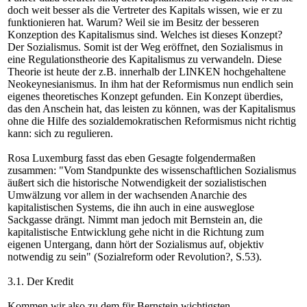
doch weit besser als die Vertreter des Kapitals wissen, wie er zu
funktionieren hat. Warum? Weil sie im Besitz der besseren
Konzeption des Kapitalismus sind. Welches ist dieses Konzept?
Der Sozialismus. Somit ist der Weg eröffnet, den Sozialismus in
eine Regulationstheorie des Kapitalismus zu verwandeln. Diese
Theorie ist heute der z.B. innerhalb der LINKEN hochgehaltene
Neokeynesianismus. In ihm hat der Reformismus nun endlich sein
eigenes theoretisches Konzept gefunden. Ein Konzept überdies,
das den Anschein hat, das leisten zu können, was der Kapitalismus
ohne die Hilfe des sozialdemokratischen Reformismus nicht richtig
kann: sich zu regulieren.
Rosa Luxemburg fasst das eben Gesagte folgendermaßen
zusammen: "Vom Standpunkte des wissenschaftlichen Sozialismus
äußert sich die historische Notwendigkeit der sozialistischen
Umwälzung vor allem in der wachsenden Anarchie des
kapitalistischen Systems, die ihn auch in eine ausweglose
Sackgasse drängt. Nimmt man jedoch mit Bernstein an, die
kapitalistische Entwicklung gehe nicht in die Richtung zum
eigenen Untergang, dann hört der Sozialismus auf, objektiv
notwendig zu sein" (Sozialreform oder Revolution?, S.53).
3.1. Der Kredit
Kommen wir also zu dem für Bernstein wichtigsten