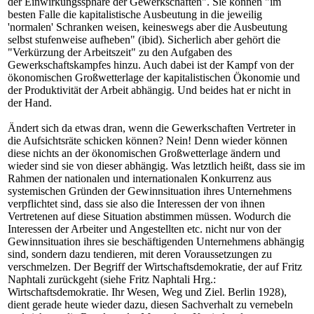
der Einwirkungssphäre der Gewerkschaften". Sie können "im
besten Falle die kapitalistische Ausbeutung in die jeweilig
'normalen' Schranken weisen, keineswegs aber die Ausbeutung
selbst stufenweise aufheben" (ibid). Sicherlich aber gehört die
"Verkürzung der Arbeitszeit" zu den Aufgaben des
Gewerkschaftskampfes hinzu. Auch dabei ist der Kampf von der
ökonomischen Großwetterlage der kapitalistischen Ökonomie und
der Produktivität der Arbeit abhängig. Und beides hat er nicht in
der Hand.
Ändert sich da etwas dran, wenn die Gewerkschaften Vertreter in
die Aufsichtsräte schicken können? Nein! Denn wieder können
diese nichts an der ökonomischen Großwetterlage ändern und
wieder sind sie von dieser abhängig. Was letztlich heißt, dass sie im
Rahmen der nationalen und internationalen Konkurrenz aus
systemischen Gründen der Gewinnsituation ihres Unternehmens
verpflichtet sind, dass sie also die Interessen der von ihnen
Vertretenen auf diese Situation abstimmen müssen. Wodurch die
Interessen der Arbeiter und Angestellten etc. nicht nur von der
Gewinnsituation ihres sie beschäftigenden Unternehmens abhängig
sind, sondern dazu tendieren, mit deren Voraussetzungen zu
verschmelzen. Der Begriff der Wirtschaftsdemokratie, der auf Fritz
Naphtali zurückgeht (siehe Fritz Naphtali Hrg.:
Wirtschaftsdemokratie. Ihr Wesen, Weg und Ziel. Berlin 1928),
dient gerade heute wieder dazu, diesen Sachverhalt zu vernebeln