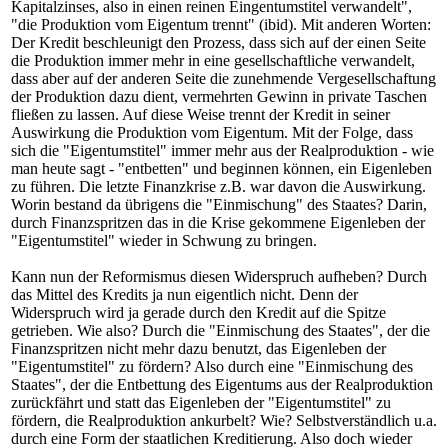
Kapitalzinses, also in einen reinen Eingentumstitel verwandelt",
"die Produktion vom Eigentum trennt" (ibid). Mit anderen Worten:
Der Kredit beschleunigt den Prozess, dass sich auf der einen Seite
die Produktion immer mehr in eine gesellschaftliche verwandelt,
dass aber auf der anderen Seite die zunehmende Vergesellschaftung
der Produktion dazu dient, vermehrten Gewinn in private Taschen
fließen zu lassen. Auf diese Weise trennt der Kredit in seiner
Auswirkung die Produktion vom Eigentum. Mit der Folge, dass
sich die "Eigentumstitel" immer mehr aus der Realproduktion - wie
man heute sagt - "entbetten" und beginnen können, ein Eigenleben
zu führen. Die letzte Finanzkrise z.B. war davon die Auswirkung.
Worin bestand da übrigens die "Einmischung" des Staates? Darin,
durch Finanzspritzen das in die Krise gekommene Eigenleben der
"Eigentumstitel" wieder in Schwung zu bringen.
Kann nun der Reformismus diesen Widerspruch aufheben? Durch
das Mittel des Kredits ja nun eigentlich nicht. Denn der
Widerspruch wird ja gerade durch den Kredit auf die Spitze
getrieben. Wie also? Durch die "Einmischung des Staates", der die
Finanzspritzen nicht mehr dazu benutzt, das Eigenleben der
"Eigentumstitel" zu fördern? Also durch eine "Einmischung des
Staates", der die Entbettung des Eigentums aus der Realproduktion
zurückfährt und statt das Eigenleben der "Eigentumstitel" zu
fördern, die Realproduktion ankurbelt? Wie? Selbstverständlich u.a.
durch eine Form der staatlichen Kreditierung. Also doch wieder