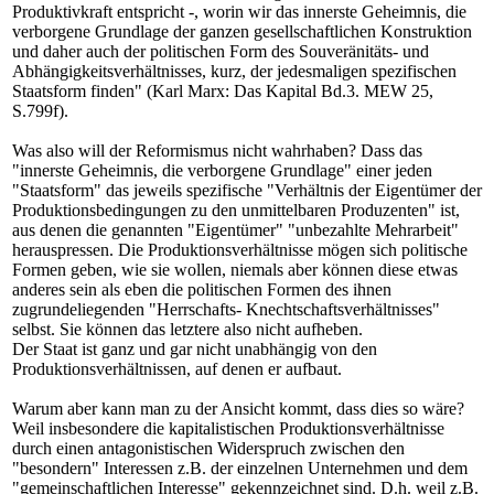
Produktivkraft entspricht -, worin wir das innerste Geheimnis, die
verborgene Grundlage der ganzen gesellschaftlichen Konstruktion
und daher auch der politischen Form des Souveränitäts- und
Abhängigkeitsverhältnisses, kurz, der jedesmaligen spezifischen
Staatsform finden" (Karl Marx: Das Kapital Bd.3. MEW 25,
S.799f).
Was also will der Reformismus nicht wahrhaben? Dass das
"innerste Geheimnis, die verborgene Grundlage" einer jeden
"Staatsform" das jeweils spezifische "Verhältnis der Eigentümer der
Produktionsbedingungen zu den unmittelbaren Produzenten" ist,
aus denen die genannten "Eigentümer" "unbezahlte Mehrarbeit"
herauspressen. Die Produktionsverhältnisse mögen sich politische
Formen geben, wie sie wollen, niemals aber können diese etwas
anderes sein als eben die politischen Formen des ihnen
zugrundeliegenden "Herrschafts- Knechtschaftsverhältnisses"
selbst. Sie können das letztere also nicht aufheben.
Der Staat ist ganz und gar nicht unabhängig von den
Produktionsverhältnissen, auf denen er aufbaut.
Warum aber kann man zu der Ansicht kommt, dass dies so wäre?
Weil insbesondere die kapitalistischen Produktionsverhältnisse
durch einen antagonistischen Widerspruch zwischen den
"besondern" Interessen z.B. der einzelnen Unternehmen und dem
"gemeinschaftlichen Interesse" gekennzeichnet sind. D.h. weil z.B.