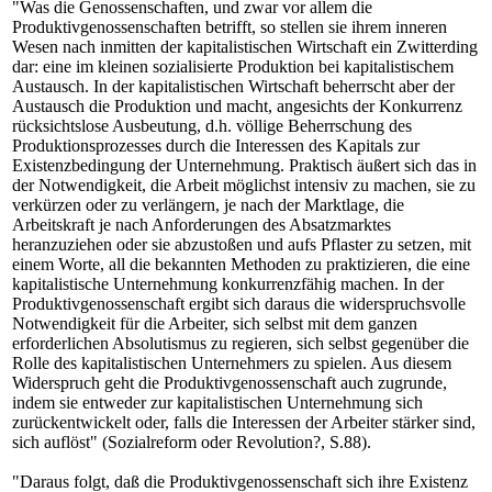
"Was die Genossenschaften, und zwar vor allem die
Produktivgenossenschaften betrifft, so stellen sie ihrem inneren
Wesen nach inmitten der kapitalistischen Wirtschaft ein Zwitterding
dar: eine im kleinen sozialisierte Produktion bei kapitalistischem
Austausch. In der kapitalistischen Wirtschaft beherrscht aber der
Austausch die Produktion und macht, angesichts der Konkurrenz
rücksichtslose Ausbeutung, d.h. völlige Beherrschung des
Produktionsprozesses durch die Interessen des Kapitals zur
Existenzbedingung der Unternehmung. Praktisch äußert sich das in
der Notwendigkeit, die Arbeit möglichst intensiv zu machen, sie zu
verkürzen oder zu verlängern, je nach der Marktlage, die
Arbeitskraft je nach Anforderungen des Absatzmarktes
heranzuziehen oder sie abzustoßen und aufs Pflaster zu setzen, mit
einem Worte, all die bekannten Methoden zu praktizieren, die eine
kapitalistische Unternehmung konkurrenzfähig machen. In der
Produktivgenossenschaft ergibt sich daraus die widerspruchsvolle
Notwendigkeit für die Arbeiter, sich selbst mit dem ganzen
erforderlichen Absolutismus zu regieren, sich selbst gegenüber die
Rolle des kapitalistischen Unternehmers zu spielen. Aus diesem
Widerspruch geht die Produktivgenossenschaft auch zugrunde,
indem sie entweder zur kapitalistischen Unternehmung sich
zurückentwickelt oder, falls die Interessen der Arbeiter stärker sind,
sich auflöst" (Sozialreform oder Revolution?, S.88).
"Daraus folgt, daß die Produktivgenossenschaft sich ihre Existenz