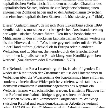
kapitalistischen Weltwirtschaft und dem nationalen Charakter des
kapitalistischen Staates, indem sie zur Begleiterscheinung einen
allgemeinen Zollkrieg haben und so den Antagonismus zwischen
den einzelnen kapitalistischen Staaten aufs höchste steigern" (ibid).
Dieser "Antagonismus", da ist sich Rosa Luxemburg schon 1899
ziemlich sicher, musste zu einer kriegerischen Auseinandersetzung
der kapitalistischen Staaten führen. Den für sie beobachtbaren
Militarismus in den entwickelten kapitalistischen Staaten wertete sie
als den Hinweis darauf. "Was heute gegeneinander mit der Waffe
in der Hand auftritt, gleichviel ob in Europa oder in anderen
Weltteilen, sind ... Staaten, die gerade durch die Gleichartigkeit
ihrer hohen kapitalistischen Entwicklung zum Konflikt getrieben
werden" (Sozialreform oder Revolution?, S.70).
Der Befund, den Rosa Luxemburg erhebt, ist also folgender: Da
weder der Kredit noch der Zusammenschluss der Unternehmer in
Verbänden über die Widersprüche des Kapitalismus hinwegführen,
sondern vielmehr diese Widersprüche vertiefen, wird statt des von
Bernstein erträumten Konfliktmanagements des Kapitals ein
Weltkrieg immer wahrscheinlicher werden. Bernsteins Plädoyer für
den Reformismus bahnt - übrigens gegen seinen erklärten
politischen Willen - den kommenden Burgfrieden im Weltkrieg
zwischen Kapital und sozialdemokratischer Arbeiterbewegung
schon 1897/98 an. Sein Plädoyer wird die Arbeiterbewegung daher