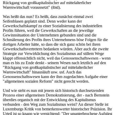
Rückgang von großkapitalistischer auf mittelalterlicher
Warenwirtschaft voraussetzt" (ibid).
Was heißt das nun? Es heißt, dass zunächst einmal zwei
Seifenblasen geplatzt sind. Denn weder kann der
Gewerkschaftskampf zu einer Sozialisierung des industriellen
Profits führen, weil die Gewerkschaften an die jeweilige
Gewinnsituation der Unternehmen gebunden sind und die
Schmälerung des Profits ihres Unternehmens böse Folgen für die
dortigen Arbeiter hätte, so dass die sich ganz schön bei ihren
Gewerkschaftsvertretern bedanken würden. Aber auch die zweite
Strategie zur Verwirklichung des Sozialismus auf stillem Wege
klappt offensichtlich nicht, weil das Genossenschaftswesen - wenn
man es bis zu Ende denkt - seinem Wesen nach letztlich auf den
"Rückgang von großkapitalistischer auf mittelalterlicher
Warenwirtschaft" hinausläuft usw. usf. Auch das
Genossenschaftswesen kann der ihm zugedachten Aufgabe einer
"allgemeinen sozialen Reform" nicht gerecht werden.
Und wie steht es nun mit jenem sich historisch durchsetzenden
Prozess einer allgemeinen Demokratisierung, der - nach Bernstein
überdies organisch mit der Entwicklung des Kapitalismus
verbunden - den Weg zum Sozialismus weist? An dieser Stelle ist
Luxemburgs Kritik von bemerkenswerter historischer Präzision. Ihr
Urteil ist so knapp wie vernichtend: "Der ununterbrochene Aufstieg