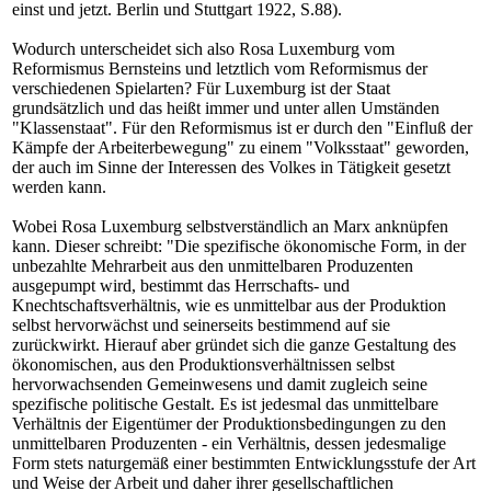
einst und jetzt. Berlin und Stuttgart 1922, S.88).
Wodurch unterscheidet sich also Rosa Luxemburg vom
Reformismus Bernsteins und letztlich vom Reformismus der
verschiedenen Spielarten? Für Luxemburg ist der Staat
grundsätzlich und das heißt immer und unter allen Umständen
"Klassenstaat". Für den Reformismus ist er durch den "Einfluß der
Kämpfe der Arbeiterbewegung" zu einem "Volksstaat" geworden,
der auch im Sinne der Interessen des Volkes in Tätigkeit gesetzt
werden kann.
Wobei Rosa Luxemburg selbstverständlich an Marx anknüpfen
kann. Dieser schreibt: "Die spezifische ökonomische Form, in der
unbezahlte Mehrarbeit aus den unmittelbaren Produzenten
ausgepumpt wird, bestimmt das Herrschafts- und
Knechtschaftsverhältnis, wie es unmittelbar aus der Produktion
selbst hervorwächst und seinerseits bestimmend auf sie
zurückwirkt. Hierauf aber gründet sich die ganze Gestaltung des
ökonomischen, aus den Produktionsverhältnissen selbst
hervorwachsenden Gemeinwesens und damit zugleich seine
spezifische politische Gestalt. Es ist jedesmal das unmittelbare
Verhältnis der Eigentümer der Produktionsbedingungen zu den
unmittelbaren Produzenten - ein Verhältnis, dessen jedesmalige
Form stets naturgemäß einer bestimmten Entwicklungsstufe der Art
und Weise der Arbeit und daher ihrer gesellschaftlichen