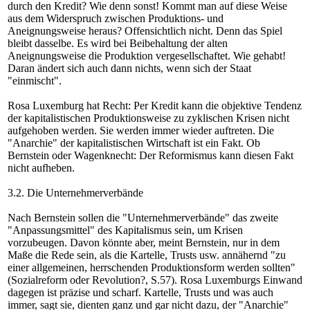
durch den Kredit? Wie denn sonst! Kommt man auf diese Weise
aus dem Widerspruch zwischen Produktions- und
Aneignungsweise heraus? Offensichtlich nicht. Denn das Spiel
bleibt dasselbe. Es wird bei Beibehaltung der alten
Aneignungsweise die Produktion vergesellschaftet. Wie gehabt!
Daran ändert sich auch dann nichts, wenn sich der Staat
"einmischt".
Rosa Luxemburg hat Recht: Per Kredit kann die objektive Tendenz
der kapitalistischen Produktionsweise zu zyklischen Krisen nicht
aufgehoben werden. Sie werden immer wieder auftreten. Die
"Anarchie" der kapitalistischen Wirtschaft ist ein Fakt. Ob
Bernstein oder Wagenknecht: Der Reformismus kann diesen Fakt
nicht aufheben.
3.2. Die Unternehmerverbände
Nach Bernstein sollen die "Unternehmerverbände" das zweite
"Anpassungsmittel" des Kapitalismus sein, um Krisen
vorzubeugen. Davon könnte aber, meint Bernstein, nur in dem
Maße die Rede sein, als die Kartelle, Trusts usw. annähernd "zu
einer allgemeinen, herrschenden Produktionsform werden sollten"
(Sozialreform oder Revolution?, S.57). Rosa Luxemburgs Einwand
dagegen ist präzise und scharf. Kartelle, Trusts und was auch
immer, sagt sie, dienten ganz und gar nicht dazu, der "Anarchie"