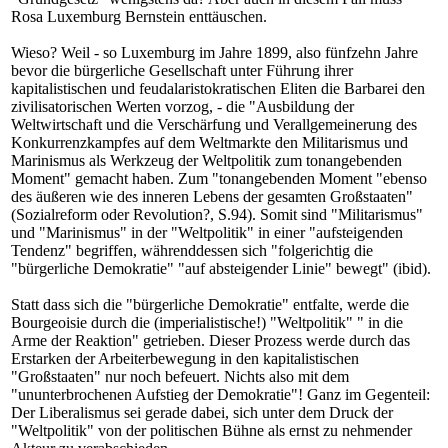
Rosa Luxemburg Bernstein enttäuschen.
Wieso? Weil - so Luxemburg im Jahre 1899, also fünfzehn Jahre
bevor die bürgerliche Gesellschaft unter Führung ihrer
kapitalistischen und feudalaristokratischen Eliten die Barbarei den
zivilisatorischen Werten vorzog, - die "Ausbildung der
Weltwirtschaft und die Verschärfung und Verallgemeinerung des
Konkurrenzkampfes auf dem Weltmarkte den Militarismus und
Marinismus als Werkzeug der Weltpolitik zum tonangebenden
Moment" gemacht haben. Zum "tonangebenden Moment "ebenso
des äußeren wie des inneren Lebens der gesamten Großstaaten"
(Sozialreform oder Revolution?, S.94). Somit sind "Militarismus"
und "Marinismus" in der "Weltpolitik" in einer "aufsteigenden
Tendenz" begriffen, währenddessen sich "folgerichtig die
"bürgerliche Demokratie" "auf absteigender Linie" bewegt" (ibid).
Statt dass sich die "bürgerliche Demokratie" entfalte, werde die
Bourgeoisie durch die (imperialistische!) "Weltpolitik" " in die
Arme der Reaktion" getrieben. Dieser Prozess werde durch das
Erstarken der Arbeiterbewegung in den kapitalistischen
"Großstaaten" nur noch befeuert. Nichts also mit dem
"ununterbrochenen Aufstieg der Demokratie"! Ganz im Gegenteil:
Der Liberalismus sei gerade dabei, sich unter dem Druck der
"Weltpolitik" von der politischen Bühne als ernst zu nehmender