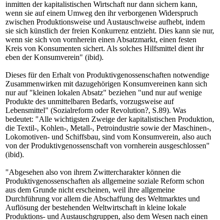
inmitten der kapitalistischen Wirtschaft nur dann sichern kann,
wenn sie auf einem Umweg den ihr verborgenen Widerspruch
zwischen Produktionsweise und Austauschweise aufhebt, indem
sie sich künstlich der freien Konkurrenz entzieht. Dies kann sie nur,
wenn sie sich von vornherein einen Absatzmarkt, einen festen
Kreis von Konsumenten sichert. Als solches Hilfsmittel dient ihr
eben der Konsumverein" (ibid).
Dieses für den Erhalt von Produktivgenossenschaften notwendige
Zusammenwirken mit dazugehörigen Konsumvereinen kann sich
nur auf "kleinen lokalen Absatz" beziehen "und nur auf wenige
Produkte des unmittelbaren Bedarfs, vorzugsweise auf
Lebensmittel" (Sozialreform oder Revolution?, S.89). Was
bedeutet: "Alle wichtigsten Zweige der kapitalistischen Produktion,
die Textil-, Kohlen-, Metall-, Petroindustrie sowie der Maschinen-,
Lokomotiven- und Schiffsbau, sind vom Konsumverein, also auch
von der Produktivgenossenschaft von vornherein ausgeschlossen"
(ibid).
"Abgesehen also von ihrem Zwittercharakter können die
Produktivgenossenschaften als allgemeine soziale Reform schon
aus dem Grunde nicht erscheinen, weil ihre allgemeine
Durchführung vor allem die Abschaffung des Weltmarktes und
Auflösung der bestehenden Weltwirtschaft in kleine lokale
Produktions- und Austauschgruppen, also dem Wesen nach einen