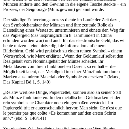
Münzen änderte und den Gewinn in die eigene Tasche steckte – ein
Prozess, der Seignorage (Münzgewinn) genannt wurde.
Der ständige Entwertungsprozess diente im Laufe der Zeit dazu,
den Symbolcharakter der Münzen und ihre zentrale Rolle als
Darstellung eines Wertes zu unterminieren und ebnete den Weg für
das Papiergeld (das ursprünglich im 8. Jahrhundert in China
erfunden worden war) und auch für das elektronische Geld, das wir
heute nutzen – eine bloße digitale Information auf einem
Bildschirm. Geld wird praktisch zu einem reinen Symbol – einem
Wertsymbol, wie Marx erklärte: „Wenn der Geldumlauf selbst den
Realgehalt vom Nominalgehalt der Münze scheidet, ihr
Metalldasein von ihrem funktionellen Dasein, so enthält er die
Möglichkeit latent, das Metallgeld in seiner Münzfunktion durch
Marken aus andrem Material oder Symbole zu ersetzen.“ (Marx,
Das Kapital Bd.1, S. 140)
„Relativ wertlose Dinge, Papierzettel, können also an seiner Statt
als Münze funktionieren. In den metallischen Geldmarken ist der
rein symbolische Charakter noch einigermaßen versteckt. Im
Papiergeld tritt er augenscheinlich hervor. Man sieht: Ce n'est que
le premier pas que coûte <Es kommt nur auf den ersten Schritt
an>.“ (ebd. S. 140/141)
Zur gleichen Zeit bereitete diese Seignorage den Weg für eine