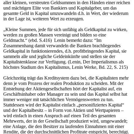
aller kleinen, verstreuten Geldsummen in den Händen einer reichen
und mächtigen Elite von Bankiers und Kapitalgeber, um das
gesamte Geld in Kapital umzuwandeln d.h. in Wert, der wiederum
in der Lage ist, weiteren Wert zu erzeugen.
„Kleine Summen, jede für sich unfähig als Geldkapital zu wirken,
werden zu großen Massen vereinigt und bilden so eine
Geldmacht.“ (ebd. S.416) Lenin bemerkt dazu: “Im
Zusammenhang damit verwandeln die Banken brachliegendes
Geldkapital in funktionierendes, d.h. profitbringendes Kapital, sie
sammeln alle und jegliche Geldeinkünfte und stellen sie der
Kapitalistenklasse zur Verfügung. (Lenin, Der Imperialismus als
höchstes Stadium des Kapitalismus, Lenin Werke, Bd. 22, S. 215)
Gleichzeitig trägt das Kreditsystem dazu bei, die Kapitalisten mehr
denn je vom Prozess der realen Produktion zu scheiden. Mit der
Entstehung der Aktiengesellschaften hört der Kapitalist auf, ein
Geschäftsinhaber oder Manager zu sein und das Kapital selbst hat
immer weniger mit tatsächlichen Vermögenswerten zu tun.
Stattdessen wird der Kapitalist einfach „personifiziertes Kapital“
und der Kapitalbesitz – in Form von Aktien und Wertpapieren –
wird einfach in einen Anspruch auf einen Teil des gesamten
Mehrwerts, der in der Gesellschaft produziert wird, umgewandelt;
eine Anlage, die den Besitzer zu laufenden Einnahmen mit einer
Rendite, die der durchschnittlichen Profitrate entspricht, berechtigt.