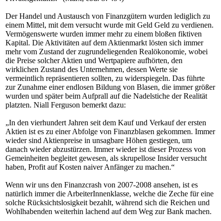
Der Handel und Austausch von Finanzgütern wurden lediglich zu
einem Mittel, mit dem versucht wurde mit Geld Geld zu verdienen.
Vermögenswerte wurden immer mehr zu einem bloßen fiktiven
Kapital. Die Aktivitäten auf dem Aktienmarkt lösten sich immer
mehr vom Zustand der zugrundeliegenden Realökonomie, wobei
die Preise solcher Aktien und Wertpapiere aufhörten, den
wirklichen Zustand des Unternehmen, dessen Werte sie
vermeintlich repräsentieren sollten, zu widerspiegeln. Das führte
zur Zunahme einer endlosen Bildung von Blasen, die immer größer
wurden und später beim Aufprall auf die Nadelstiche der Realität
platzten. Niall Ferguson bemerkt dazu:
„In den vierhundert Jahren seit dem Kauf und Verkauf der ersten
Aktien ist es zu einer Abfolge von Finanzblasen gekommen. Immer
wieder sind Aktienpreise in unsagbare Höhen gestiegen, um
danach wieder abzustürzen. Immer wieder ist dieser Prozess von
Gemeinheiten begleitet gewesen, als skrupellose Insider versucht
haben, Profit auf Kosten naiver Anfänger zu machen.“
Wenn wir uns den Finanzcrash von 2007-2008 ansehen, ist es
natürlich immer die ArbeiterInnenklasse, welche die Zeche für eine
solche Rücksichtslosigkeit bezahlt, während sich die Reichen und
Wohlhabenden weiterhin lachend auf dem Weg zur Bank machen.