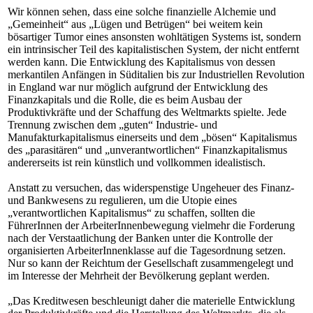
Wir können sehen, dass eine solche finanzielle Alchemie und
„Gemeinheit“ aus „Lügen und Betrügen“ bei weitem kein
bösartiger Tumor eines ansonsten wohltätigen Systems ist, sondern
ein intrinsischer Teil des kapitalistischen System, der nicht entfernt
werden kann. Die Entwicklung des Kapitalismus von dessen
merkantilen Anfängen in Süditalien bis zur Industriellen Revolution
in England war nur möglich aufgrund der Entwicklung des
Finanzkapitals und die Rolle, die es beim Ausbau der
Produktivkräfte und der Schaffung des Weltmarkts spielte. Jede
Trennung zwischen dem „guten“ Industrie- und
Manufakturkapitalismus einerseits und dem „bösen“ Kapitalismus
des „parasitären“ und „unverantwortlichen“ Finanzkapitalismus
andererseits ist rein künstlich und vollkommen idealistisch.
Anstatt zu versuchen, das widerspenstige Ungeheuer des Finanz-
und Bankwesens zu regulieren, um die Utopie eines
„verantwortlichen Kapitalismus“ zu schaffen, sollten die
FührerInnen der ArbeiterInnenbewegung vielmehr die Forderung
nach der Verstaatlichung der Banken unter die Kontrolle der
organisierten ArbeiterInnenklasse auf die Tagesordnung setzen.
Nur so kann der Reichtum der Gesellschaft zusammengelegt und
im Interesse der Mehrheit der Bevölkerung geplant werden.
„Das Kreditwesen beschleunigt daher die materielle Entwicklung