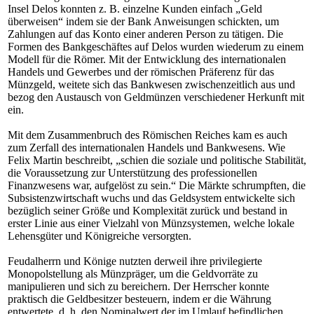
Insel Delos konnten z. B. einzelne Kunden einfach „Geld
überweisen“ indem sie der Bank Anweisungen schickten, um
Zahlungen auf das Konto einer anderen Person zu tätigen. Die
Formen des Bankgeschäftes auf Delos wurden wiederum zu einem
Modell für die Römer. Mit der Entwicklung des internationalen
Handels und Gewerbes und der römischen Präferenz für das
Münzgeld, weitete sich das Bankwesen zwischenzeitlich aus und
bezog den Austausch von Geldmünzen verschiedener Herkunft mit
ein.
Mit dem Zusammenbruch des Römischen Reiches kam es auch
zum Zerfall des internationalen Handels und Bankwesens. Wie
Felix Martin beschreibt, „schien die soziale und politische Stabilität,
die Voraussetzung zur Unterstützung des professionellen
Finanzwesens war, aufgelöst zu sein.“ Die Märkte schrumpften, die
Subsistenzwirtschaft wuchs und das Geldsystem entwickelte sich
bezüglich seiner Größe und Komplexität zurück und bestand in
erster Linie aus einer Vielzahl von Münzsystemen, welche lokale
Lehensgüter und Königreiche versorgten.
Feudalherrn und Könige nutzten derweil ihre privilegierte
Monopolstellung als Münzpräger, um die Geldvorräte zu
manipulieren und sich zu bereichern. Der Herrscher konnte
praktisch die Geldbesitzer besteuern, indem er die Währung
entwertete, d. h. den Nominalwert der im Umlauf befindlichen