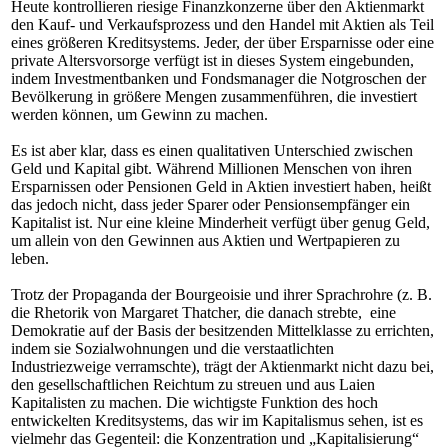
Heute kontrollieren riesige Finanzkonzerne über den Aktienmarkt
den Kauf- und Verkaufsprozess und den Handel mit Aktien als Teil
eines größeren Kreditsystems. Jeder, der über Ersparnisse oder eine
private Altersvorsorge verfügt ist in dieses System eingebunden,
indem Investmentbanken und Fondsmanager die Notgroschen der
Bevölkerung in größere Mengen zusammenführen, die investiert
werden können, um Gewinn zu machen.
Es ist aber klar, dass es einen qualitativen Unterschied zwischen
Geld und Kapital gibt. Während Millionen Menschen von ihren
Ersparnissen oder Pensionen Geld in Aktien investiert haben, heißt
das jedoch nicht, dass jeder Sparer oder Pensionsempfänger ein
Kapitalist ist. Nur eine kleine Minderheit verfügt über genug Geld,
um allein von den Gewinnen aus Aktien und Wertpapieren zu
leben.
Trotz der Propaganda der Bourgeoisie und ihrer Sprachrohre (z. B.
die Rhetorik von Margaret Thatcher, die danach strebte, eine
Demokratie auf der Basis der besitzenden Mittelklasse zu errichten,
indem sie Sozialwohnungen und die verstaatlichten
Industriezweige verramschte), trägt der Aktienmarkt nicht dazu bei,
den gesellschaftlichen Reichtum zu streuen und aus Laien
Kapitalisten zu machen. Die wichtigste Funktion des hoch
entwickelten Kreditsystems, das wir im Kapitalismus sehen, ist es
vielmehr das Gegenteil: die Konzentration und „Kapitalisierung“