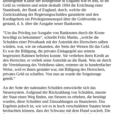
aufsteigende Klasse der Bourgeoisie in England war es leid, so ihr
Geld zu verlieren und setzte deshalb 1694 die Errichtung einer
Staatsbank, der Bank of England, durch, welche die
Zurückzahlung der Regierungsschulden garantierte und den
Kreditgebern ein Privilegienmonopol über die Geldvorräte zu
gestand, d. h. über die Ausgabe neuer Banknoten.
“Um das Privileg zur Ausgabe von Banknoten durch die Krone
bewilligt zu bekommen“, schreibt Felix Martin, „welche die
Schulden einer Privatbank mit der Autorität des Herrschers salben
würden, war, wie sie erkannten, der Stein der Weisen für das Geld.
Es war die Billigung, die privates Einlagegeld aus seinem
begrenzten Rahmen befreien konnte. Sie verliehen ihren Kredit an
den Herrscher, er verlieh seine Autorität an die Bank. Was sie durch
die Vereinbarung des Verleihens säten, ernteten sie in hundertfacher
Weise, weil es ihnen gestattet war, mit Billigung des Herrschers,
privates Geld zu schaffen. Von nun an wurde die Seigniorage
geteilt.“
An der Seite der nationalen Schulden entwickelte sich das
Steuersystem. Aufgrund der Rückzahlung von Schulden, musste
der Staat einen Weg finden, um Steuern zu erheben, die benötigt
wurden, diese Schulden und Zinszahlungen zu finanzieren. Das
Ergebnis jedoch ist, wie wir es in hoch verschuldeten Staaten heute
beobachten können, dass der Schwanz mit dem Hund wackelt. Die