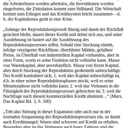
die ArbeiterInnen werden arbeitslos, die Investitionen werden
eingefroren, die Zirkulation kommt zum Stillstand. Die Wirtschaft
kommt zum Erliegen und das Kreditsystem bricht zusammen – d.
h. der Kapitalismus gerät in eine Krise.
„Solange der Reproduktionsprozeß flüssig und damit der Rückfluß
gesichert bleibt, dauert dieser Kredit und dehnt sich aus, und seine
Ausdehnung ist basiert auf die Ausdehnung des
Reproduktionsprozesses selbst. Sobald eine Stockung eintritt,
infolge verzögerter Rückflüsse, überführter Märkte, gefallner
Preise, ist Überfluß von industriellem Kapital vorhanden, aber in
einer Form, worin es seine Funktion nicht vollziehn kann. Masse
von Warenkapital, aber unverkäuflich. Masse von fixem Kapital,
aber durch Stockung der Reproduktion großenteils unbeschäftigt.
Der Kredit kontrahiert sich, 1. weil dies Kapital unbeschäftigt ist,
d.h. in einer seiner Reproduktionsphasen stockt, weil es seine
Metamorphose nicht vollziehn kann; 2. weil das Vertrauen in die
Flüssigkeit des Reproduktionsprozesses gebrochen ist; 3. weil die
Nachfrage nach diesem kommerziellen Kredit abnimmt…“ (Marx,
Das Kapital Bd. 3, S. 500)
„Tritt also Störung in dieser Expansion oder auch nur in der
normalen Anspannung des Reproduktionsprozesses ein, so damit
auch Kreditmangel; Waren sind schwerer auf Kredit zu erhalten.
Besonders aber ist das Verlangen nach barer Zahlung und die