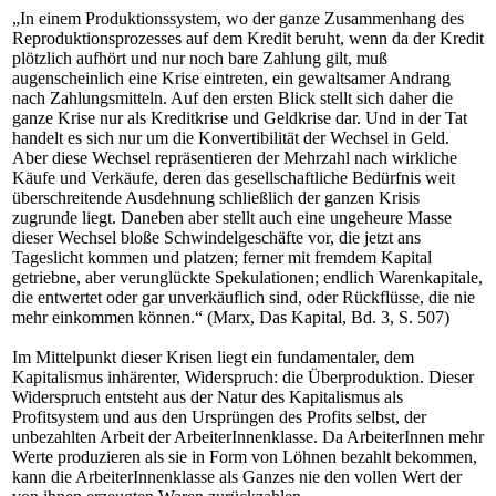
„In einem Produktionssystem, wo der ganze Zusammenhang des
Reproduktionsprozesses auf dem Kredit beruht, wenn da der Kredit
plötzlich aufhört und nur noch bare Zahlung gilt, muß
augenscheinlich eine Krise eintreten, ein gewaltsamer Andrang
nach Zahlungsmitteln. Auf den ersten Blick stellt sich daher die
ganze Krise nur als Kreditkrise und Geldkrise dar. Und in der Tat
handelt es sich nur um die Konvertibilität der Wechsel in Geld.
Aber diese Wechsel repräsentieren der Mehrzahl nach wirkliche
Käufe und Verkäufe, deren das gesellschaftliche Bedürfnis weit
überschreitende Ausdehnung schließlich der ganzen Krisis
zugrunde liegt. Daneben aber stellt auch eine ungeheure Masse
dieser Wechsel bloße Schwindelgeschäfte vor, die jetzt ans
Tageslicht kommen und platzen; ferner mit fremdem Kapital
getriebne, aber verunglückte Spekulationen; endlich Warenkapitale,
die entwertet oder gar unverkäuflich sind, oder Rückflüsse, die nie
mehr einkommen können.“ (Marx, Das Kapital, Bd. 3, S. 507)
Im Mittelpunkt dieser Krisen liegt ein fundamentaler, dem
Kapitalismus inhärenter, Widerspruch: die Überproduktion. Dieser
Widerspruch entsteht aus der Natur des Kapitalismus als
Profitsystem und aus den Ursprüngen des Profits selbst, der
unbezahlten Arbeit der ArbeiterInnenklasse. Da ArbeiterInnen mehr
Werte produzieren als sie in Form von Löhnen bezahlt bekommen,
kann die ArbeiterInnenklasse als Ganzes nie den vollen Wert der