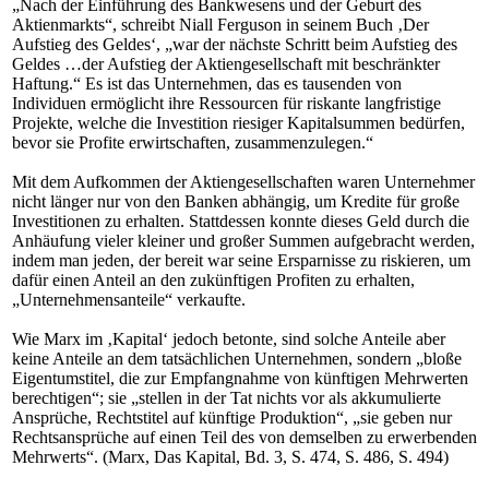
„Nach der Einführung des Bankwesens und der Geburt des
Aktienmarkts“, schreibt Niall Ferguson in seinem Buch ‚Der
Aufstieg des Geldes‘, „war der nächste Schritt beim Aufstieg des
Geldes …der Aufstieg der Aktiengesellschaft mit beschränkter
Haftung.“ Es ist das Unternehmen, das es tausenden von
Individuen ermöglicht ihre Ressourcen für riskante langfristige
Projekte, welche die Investition riesiger Kapitalsummen bedürfen,
bevor sie Profite erwirtschaften, zusammenzulegen.“
Mit dem Aufkommen der Aktiengesellschaften waren Unternehmer
nicht länger nur von den Banken abhängig, um Kredite für große
Investitionen zu erhalten. Stattdessen konnte dieses Geld durch die
Anhäufung vieler kleiner und großer Summen aufgebracht werden,
indem man jeden, der bereit war seine Ersparnisse zu riskieren, um
dafür einen Anteil an den zukünftigen Profiten zu erhalten,
„Unternehmensanteile“ verkaufte.
Wie Marx im ‚Kapital‘ jedoch betonte, sind solche Anteile aber
keine Anteile an dem tatsächlichen Unternehmen, sondern „bloße
Eigentumstitel, die zur Empfangnahme von künftigen Mehrwerten
berechtigen“; sie „stellen in der Tat nichts vor als akkumulierte
Ansprüche, Rechtstitel auf künftige Produktion“, „sie geben nur
Rechtsansprüche auf einen Teil des von demselben zu erwerbenden
Mehrwerts“. (Marx, Das Kapital, Bd. 3, S. 474, S. 486, S. 494)