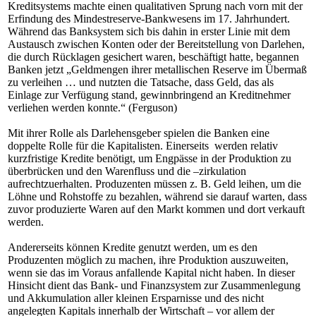
Kreditsystems machte einen qualitativen Sprung nach vorn mit der
Erfindung des Mindestreserve-Bankwesens im 17. Jahrhundert.
Während das Banksystem sich bis dahin in erster Linie mit dem
Austausch zwischen Konten oder der Bereitstellung von Darlehen,
die durch Rücklagen gesichert waren, beschäftigt hatte, begannen
Banken jetzt „Geldmengen ihrer metallischen Reserve im Übermaß
zu verleihen … und nutzten die Tatsache, dass Geld, das als
Einlage zur Verfügung stand, gewinnbringend an Kreditnehmer
verliehen werden konnte.“ (Ferguson)
Mit ihrer Rolle als Darlehensgeber spielen die Banken eine
doppelte Rolle für die Kapitalisten. Einerseits werden relativ
kurzfristige Kredite benötigt, um Engpässe in der Produktion zu
überbrücken und den Warenfluss und die –zirkulation
aufrechtzuerhalten. Produzenten müssen z. B. Geld leihen, um die
Löhne und Rohstoffe zu bezahlen, während sie darauf warten, dass
zuvor produzierte Waren auf den Markt kommen und dort verkauft
werden.
Andererseits können Kredite genutzt werden, um es den
Produzenten möglich zu machen, ihre Produktion auszuweiten,
wenn sie das im Voraus anfallende Kapital nicht haben. In dieser
Hinsicht dient das Bank- und Finanzsystem zur Zusammenlegung
und Akkumulation aller kleinen Ersparnisse und des nicht
angelegten Kapitals innerhalb der Wirtschaft – vor allem der