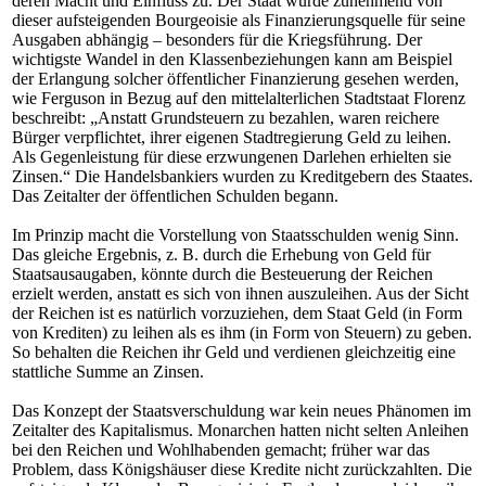
deren Macht und Einfluss zu. Der Staat wurde zunehmend von
dieser aufsteigenden Bourgeoisie als Finanzierungsquelle für seine
Ausgaben abhängig – besonders für die Kriegsführung. Der
wichtigste Wandel in den Klassenbeziehungen kann am Beispiel
der Erlangung solcher öffentlicher Finanzierung gesehen werden,
wie Ferguson in Bezug auf den mittelalterlichen Stadtstaat Florenz
beschreibt: „Anstatt Grundsteuern zu bezahlen, waren reichere
Bürger verpflichtet, ihrer eigenen Stadtregierung Geld zu leihen.
Als Gegenleistung für diese erzwungenen Darlehen erhielten sie
Zinsen.“ Die Handelsbankiers wurden zu Kreditgebern des Staates.
Das Zeitalter der öffentlichen Schulden begann.
Im Prinzip macht die Vorstellung von Staatsschulden wenig Sinn.
Das gleiche Ergebnis, z. B. durch die Erhebung von Geld für
Staatsausaugaben, könnte durch die Besteuerung der Reichen
erzielt werden, anstatt es sich von ihnen auszuleihen. Aus der Sicht
der Reichen ist es natürlich vorzuziehen, dem Staat Geld (in Form
von Krediten) zu leihen als es ihm (in Form von Steuern) zu geben.
So behalten die Reichen ihr Geld und verdienen gleichzeitig eine
stattliche Summe an Zinsen.
Das Konzept der Staatsverschuldung war kein neues Phänomen im
Zeitalter des Kapitalismus. Monarchen hatten nicht selten Anleihen
bei den Reichen und Wohlhabenden gemacht; früher war das
Problem, dass Königshäuser diese Kredite nicht zurückzahlten. Die