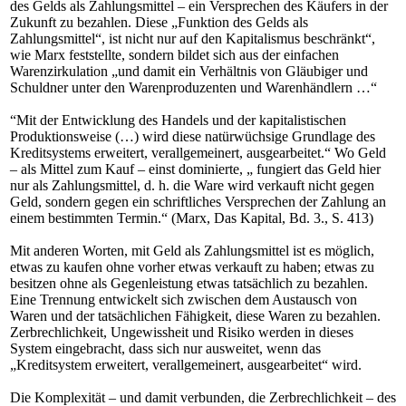
des Gelds als Zahlungsmittel – ein Versprechen des Käufers in der
Zukunft zu bezahlen. Diese „Funktion des Gelds als
Zahlungsmittel“, ist nicht nur auf den Kapitalismus beschränkt“,
wie Marx feststellte, sondern bildet sich aus der einfachen
Warenzirkulation „und damit ein Verhältnis von Gläubiger und
Schuldner unter den Warenproduzenten und Warenhändlern …“
“Mit der Entwicklung des Handels und der kapitalistischen
Produktionsweise (…) wird diese natürwüchsige Grundlage des
Kreditsystems erweitert, verallgemeinert, ausgearbeitet.“ Wo Geld
– als Mittel zum Kauf – einst dominierte, „ fungiert das Geld hier
nur als Zahlungsmittel, d. h. die Ware wird verkauft nicht gegen
Geld, sondern gegen ein schriftliches Versprechen der Zahlung an
einem bestimmten Termin.“ (Marx, Das Kapital, Bd. 3., S. 413)
Mit anderen Worten, mit Geld als Zahlungsmittel ist es möglich,
etwas zu kaufen ohne vorher etwas verkauft zu haben; etwas zu
besitzen ohne als Gegenleistung etwas tatsächlich zu bezahlen.
Eine Trennung entwickelt sich zwischen dem Austausch von
Waren und der tatsächlichen Fähigkeit, diese Waren zu bezahlen.
Zerbrechlichkeit, Ungewissheit und Risiko werden in dieses
System eingebracht, dass sich nur ausweitet, wenn das
„Kreditsystem erweitert, verallgemeinert, ausgearbeitet“ wird.
Die Komplexität – und damit verbunden, die Zerbrechlichkeit – des