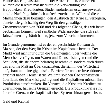
Hände des Kapitals statt in die der ArbeiterInnen. Andrerseits
wurden die Kredite massiv durch die Verwendung von
Hypotheken, Kreditkarten, Studentendarlehen usw. ausgeweitet,
um die Nachfrage künstlich aufrechtzuerhalten. Während diese
Maßnahmen dazu beitrugen, den Ausbruch der Krise zu verzögern,
ebneten sie gleichzeitig den Weg für den gewaltigen
Zusammenbruch von 2008 und das folgende Chaos, das wir heute
beobachten können, weil sämtliche Widersprüche, die sich seit
Jahrzehnten angehäuft hatten, jetzt zum Vorschein kommen.
Im Grunde genommen ist es der eingeschränkte Konsum der
Massen, der den Weg für Krisen im Kapitalismus bereitet. Der
Markt wird nicht nur durch die Geldmengen, über welche die
Menschen verfügen, um Waren und Dienstleistungen (und die
Schulden, die sie enorm belasten) beschränkt, sondern auch durch
das enorme Maß an Überkapazitäten, die sich in der Wirtschaft
aufgebaut und eine gigantische Barriere für weitere Investitionen
errichtet haben. Heute ist die Welt mit solchen Überkapazitäten
überflutet, der Markt ist gesättigt und die Kapitalisten müssen ihre
Produktion einschränken. Ihr Versuch, die Krise mit Krediten zu
überwinden, hat seine Grenzen erreicht. Die Produktivkräfte sind
über die Grenzen des kapitalistischen Systems hinausgewachsen.
Geld und Kapital