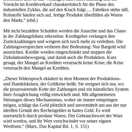
Vorsicht im Kreditverkauf charakteristisch für die Phase des
industriellen Zyklus, die auf den Krach folgt…. Fabriken stehn still,
Rohstoffe häufen sich auf, fertige Produkte überfüllen als Waren
den Markt.“ (ebd.)
Mit nicht bezahlten Schulden werden die Anarchie und das Chaos
in der Zahlungsbilanz erkennbar. Kreditgeber verlangen ihre
Zurückzahlungen und weigern sich noch mehr zu verleihen. Die
Zahlungsversprechen verlieren ihre Bedeutung: Nur Bargeld wird
ausreichen. Kredite werden eingeschränkt und stoppen die
Zirkulationsbewegung, und damit auch die Produktion. Kurz
gesagt, der Mangel an Krediten verursacht keine Krise; die Krise
verursacht den Mangel an Krediten.
„Dieser Widerspruch eklatiert in dem Moment der Produktions-
und Handelskrisen, der Geldkrise heißt. Sie ereignet sich nur, wo
die prozessierende Kette der Zahlungen und ein künstliches System
ihrer Ausgleichung völlig entwickelt sind. Mit allgemeineren
Störungen dieses Mechanismus, woher sie immer entspringen
mögen, schlägt das Geld plötzlich und unvermittelt um aus der nur
ideellen Gestalt des Rechengeldes in hartes Geld. Es wird
unersetzlich durch profane Waren. Der Gebrauchswert der Ware
wird wertlos, und ihr Wert verschwindet vor seiner eignen
Wertform.“ (Marx, Das Kapital Bd. 1, S. 151)