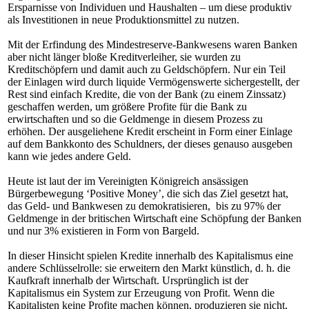
Ersparnisse von Individuen und Haushalten – um diese produktiv
als Investitionen in neue Produktionsmittel zu nutzen.
Mit der Erfindung des Mindestreserve-Bankwesens waren Banken
aber nicht länger bloße Kreditverleiher, sie wurden zu
Kreditschöpfern und damit auch zu Geldschöpfern. Nur ein Teil
der Einlagen wird durch liquide Vermögenswerte sichergestellt, der
Rest sind einfach Kredite, die von der Bank (zu einem Zinssatz)
geschaffen werden, um größere Profite für die Bank zu
erwirtschaften und so die Geldmenge in diesem Prozess zu
erhöhen. Der ausgeliehene Kredit erscheint in Form einer Einlage
auf dem Bankkonto des Schuldners, der dieses genauso ausgeben
kann wie jedes andere Geld.
Heute ist laut der im Vereinigten Königreich ansässigen
Bürgerbewegung ‘Positive Money’, die sich das Ziel gesetzt hat,
das Geld- und Bankwesen zu demokratisieren, bis zu 97% der
Geldmenge in der britischen Wirtschaft eine Schöpfung der Banken
und nur 3% existieren in Form von Bargeld.
In dieser Hinsicht spielen Kredite innerhalb des Kapitalismus eine
andere Schlüsselrolle: sie erweitern den Markt künstlich, d. h. die
Kaufkraft innerhalb der Wirtschaft. Ursprünglich ist der
Kapitalismus ein System zur Erzeugung von Profit. Wenn die
Kapitalisten keine Profite machen können, produzieren sie nicht,