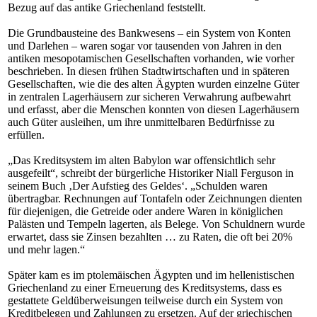
Bezug auf das antike Griechenland feststellt.
Die Grundbausteine des Bankwesens – ein System von Konten
und Darlehen – waren sogar vor tausenden von Jahren in den
antiken mesopotamischen Gesellschaften vorhanden, wie vorher
beschrieben. In diesen frühen Stadtwirtschaften und in späteren
Gesellschaften, wie die des alten Ägypten wurden einzelne Güter
in zentralen Lagerhäusern zur sicheren Verwahrung aufbewahrt
und erfasst, aber die Menschen konnten von diesen Lagerhäusern
auch Güter ausleihen, um ihre unmittelbaren Bedürfnisse zu
erfüllen.
„Das Kreditsystem im alten Babylon war offensichtlich sehr
ausgefeilt“, schreibt der bürgerliche Historiker Niall Ferguson in
seinem Buch ‚Der Aufstieg des Geldes‘. „Schulden waren
übertragbar. Rechnungen auf Tontafeln oder Zeichnungen dienten
für diejenigen, die Getreide oder andere Waren in königlichen
Palästen und Tempeln lagerten, als Belege. Von Schuldnern wurde
erwartet, dass sie Zinsen bezahlten … zu Raten, die oft bei 20%
und mehr lagen.“
Später kam es im ptolemäischen Ägypten und im hellenistischen
Griechenland zu einer Erneuerung des Kreditsystems, dass es
gestattete Geldüberweisungen teilweise durch ein System von
Kreditbelegen und Zahlungen zu ersetzen. Auf der griechischen