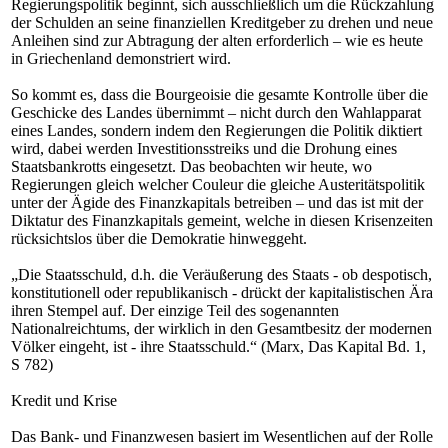
Regierungspolitik beginnt, sich ausschließlich um die Rückzahlung
der Schulden an seine finanziellen Kreditgeber zu drehen und neue
Anleihen sind zur Abtragung der alten erforderlich – wie es heute
in Griechenland demonstriert wird.
So kommt es, dass die Bourgeoisie die gesamte Kontrolle über die
Geschicke des Landes übernimmt – nicht durch den Wahlapparat
eines Landes, sondern indem den Regierungen die Politik diktiert
wird, dabei werden Investitionsstreiks und die Drohung eines
Staatsbankrotts eingesetzt. Das beobachten wir heute, wo
Regierungen gleich welcher Couleur die gleiche Austeritätspolitik
unter der Ägide des Finanzkapitals betreiben – und das ist mit der
Diktatur des Finanzkapitals gemeint, welche in diesen Krisenzeiten
rücksichtslos über die Demokratie hinweggeht.
„Die Staatsschuld, d.h. die Veräußerung des Staats - ob despotisch,
konstitutionell oder republikanisch - drückt der kapitalistischen Ära
ihren Stempel auf. Der einzige Teil des sogenannten
Nationalreichtums, der wirklich in den Gesamtbesitz der modernen
Völker eingeht, ist - ihre Staatsschuld.“ (Marx, Das Kapital Bd. 1,
S 782)
Kredit und Krise
Das Bank- und Finanzwesen basiert im Wesentlichen auf der Rolle