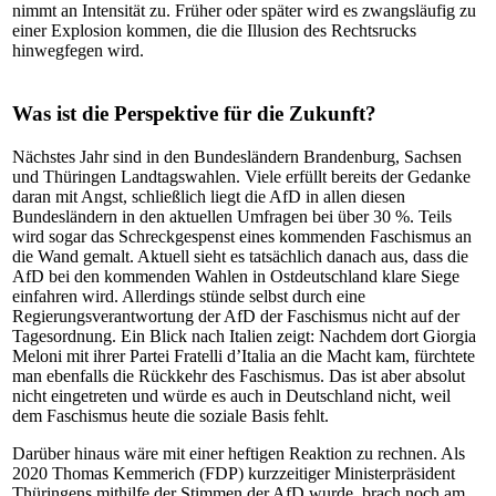
nimmt an Intensität zu. Früher oder später wird es zwangsläufig zu
einer Explosion kommen, die die Illusion des Rechtsrucks
hinwegfegen wird.
Was ist die Perspektive für die Zukunft?
Nächstes Jahr sind in den Bundesländern Brandenburg, Sachsen
und Thüringen Landtagswahlen. Viele erfüllt bereits der Gedanke
daran mit Angst, schließlich liegt die AfD in allen diesen
Bundesländern in den aktuellen Umfragen bei über 30 %. Teils
wird sogar das Schreckgespenst eines kommenden Faschismus an
die Wand gemalt. Aktuell sieht es tatsächlich danach aus, dass die
AfD bei den kommenden Wahlen in Ostdeutschland klare Siege
einfahren wird. Allerdings stünde selbst durch eine
Regierungsverantwortung der AfD der Faschismus nicht auf der
Tagesordnung. Ein Blick nach Italien zeigt: Nachdem dort Giorgia
Meloni mit ihrer Partei Fratelli d’Italia an die Macht kam, fürchtete
man ebenfalls die Rückkehr des Faschismus. Das ist aber absolut
nicht eingetreten und würde es auch in Deutschland nicht, weil
dem Faschismus heute die soziale Basis fehlt.
Darüber hinaus wäre mit einer heftigen Reaktion zu rechnen. Als
2020 Thomas Kemmerich (FDP) kurzzeitiger Ministerpräsident
Thüringens mithilfe der Stimmen der AfD wurde, brach noch am