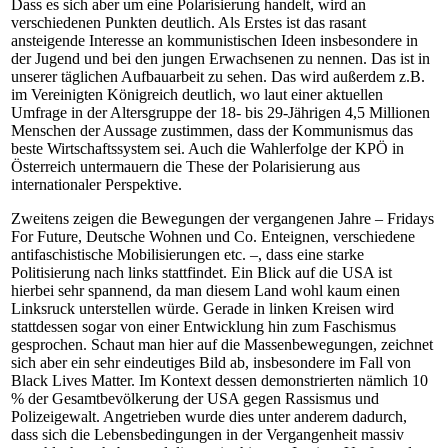
Dass es sich aber um eine Polarisierung handelt, wird an
verschiedenen Punkten deutlich. Als Erstes ist das rasant
ansteigende Interesse an kommunistischen Ideen insbesondere in
der Jugend und bei den jungen Erwachsenen zu nennen. Das ist in
unserer täglichen Aufbauarbeit zu sehen. Das wird außerdem z.B.
im Vereinigten Königreich deutlich, wo laut einer aktuellen
Umfrage in der Altersgruppe der 18- bis 29-Jährigen 4,5 Millionen
Menschen der Aussage zustimmen, dass der Kommunismus das
beste Wirtschaftssystem sei. Auch die Wahlerfolge der KPÖ in
Österreich untermauern die These der Polarisierung aus
internationaler Perspektive.
Zweitens zeigen die Bewegungen der vergangenen Jahre – Fridays
For Future, Deutsche Wohnen und Co. Enteignen, verschiedene
antifaschistische Mobilisierungen etc. –, dass eine starke
Politisierung nach links stattfindet. Ein Blick auf die USA ist
hierbei sehr spannend, da man diesem Land wohl kaum einen
Linksruck unterstellen würde. Gerade in linken Kreisen wird
stattdessen sogar von einer Entwicklung hin zum Faschismus
gesprochen. Schaut man hier auf die Massenbewegungen, zeichnet
sich aber ein sehr eindeutiges Bild ab, insbesondere im Fall von
Black Lives Matter. Im Kontext dessen demonstrierten nämlich 10
% der Gesamtbevölkerung der USA gegen Rassismus und
Polizeigewalt. Angetrieben wurde dies unter anderem dadurch,
dass sich die Lebensbedingungen in der Vergangenheit massiv