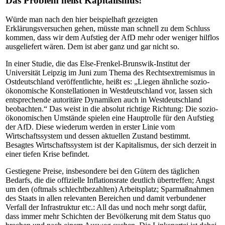
Das Problem heißt Kapitalismus!
Würde man nach den hier beispielhaft gezeigten
Erklärungsversuchen gehen, müsste man schnell zu dem Schluss
kommen, dass wir dem Aufstieg der AfD mehr oder weniger hilflos
ausgeliefert wären. Dem ist aber ganz und gar nicht so.
In einer Studie, die das Else-Frenkel-Brunswik-Institut der
Universität Leipzig im Juni zum Thema des Rechtsextremismus in
Ostdeutschland veröffentlichte, heißt es: „Liegen ähnliche sozio-
ökonomische Konstellationen in Westdeutschland vor, lassen sich
entsprechende autoritäre Dynamiken auch in Westdeutschland
beobachten.“ Das weist in die absolut richtige Richtung: Die sozio-
ökonomischen Umstände spielen eine Hauptrolle für den Aufstieg
der AfD. Diese wiederum werden in erster Linie vom
Wirtschaftssystem und dessen aktuellen Zustand bestimmt.
Besagtes Wirtschaftssystem ist der Kapitalismus, der sich derzeit in
einer tiefen Krise befindet.
Gestiegene Preise, insbesondere bei den Gütern des täglichen
Bedarfs, die die offizielle Inflationsrate deutlich übertreffen; Angst
um den (oftmals schlechtbezahlten) Arbeitsplatz; Sparmaßnahmen
des Staats in allen relevanten Bereichen und damit verbundener
Verfall der Infrastruktur etc.: All das und noch mehr sorgt dafür,
dass immer mehr Schichten der Bevölkerung mit dem Status quo