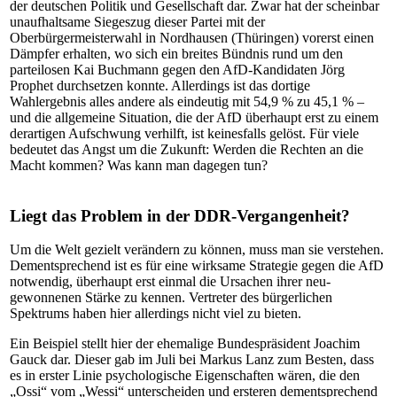
der deutschen Politik und Gesellschaft dar. Zwar hat der scheinbar
unaufhaltsame Siegeszug dieser Partei mit der
Oberbürgermeisterwahl in Nordhausen (Thüringen) vorerst einen
Dämpfer erhalten, wo sich ein breites Bündnis rund um den
parteilosen Kai Buchmann gegen den AfD-Kandidaten Jörg
Prophet durchsetzen konnte. Allerdings ist das dortige
Wahlergebnis alles andere als eindeutig mit 54,9 % zu 45,1 % –
und die allgemeine Situation, die der AfD überhaupt erst zu einem
derartigen Aufschwung verhilft, ist keinesfalls gelöst. Für viele
bedeutet das Angst um die Zukunft: Werden die Rechten an die
Macht kommen? Was kann man dagegen tun?
Liegt das Problem in der DDR-Vergangenheit?
Um die Welt gezielt verändern zu können, muss man sie verstehen.
Dementsprechend ist es für eine wirksame Strategie gegen die AfD
notwendig, überhaupt erst einmal die Ursachen ihrer neu-
gewonnenen Stärke zu kennen. Vertreter des bürgerlichen
Spektrums haben hier allerdings nicht viel zu bieten.
Ein Beispiel stellt hier der ehemalige Bundespräsident Joachim
Gauck dar. Dieser gab im Juli bei Markus Lanz zum Besten, dass
es in erster Linie psychologische Eigenschaften wären, die den
„Ossi“ vom „Wessi“ unterscheiden und ersteren dementsprechend