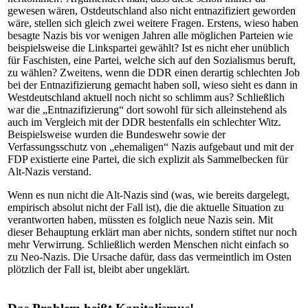
gewesen wären, Ostdeutschland also nicht entnazifiziert geworden
wäre, stellen sich gleich zwei weitere Fragen. Erstens, wieso haben
besagte Nazis bis vor wenigen Jahren alle möglichen Parteien wie
beispielsweise die Linkspartei gewählt? Ist es nicht eher unüblich
für Faschisten, eine Partei, welche sich auf den Sozialismus beruft,
zu wählen? Zweitens, wenn die DDR einen derartig schlechten Job
bei der Entnazifizierung gemacht haben soll, wieso sieht es dann in
Westdeutschland aktuell noch nicht so schlimm aus? Schließlich
war die „Entnazifizierung“ dort sowohl für sich alleinstehend als
auch im Vergleich mit der DDR bestenfalls ein schlechter Witz.
Beispielsweise wurden die Bundeswehr sowie der
Verfassungsschutz von „ehemaligen“ Nazis aufgebaut und mit der
FDP existierte eine Partei, die sich explizit als Sammelbecken für
Alt-Nazis verstand.
Wenn es nun nicht die Alt-Nazis sind (was, wie bereits dargelegt,
empirisch absolut nicht der Fall ist), die die aktuelle Situation zu
verantworten haben, müssten es folglich neue Nazis sein. Mit
dieser Behauptung erklärt man aber nichts, sondern stiftet nur noch
mehr Verwirrung. Schließlich werden Menschen nicht einfach so
zu Neo-Nazis. Die Ursache dafür, dass das vermeintlich im Osten
plötzlich der Fall ist, bleibt aber ungeklärt.