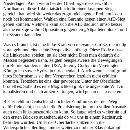
Niederlagen. Auch wenn bei der Oberbürgermeisterwahl in
Nordhausen diese Taktik tatsächlich für einen knappen Sieg
gereicht hat, wird sie weder das zugrundeliegende Problem lösen
noch bei kommenden Wahlen eine Garantie gegen einen AfD-Sieg
geben können. Vielmehr kann sich die AfD dadurch umso besser
als die einzige wahre Opposition gegen den „Altparteienblock“ und
ihr System darstellen.
Was es braucht, ist eine linke Kraft von relevanter Größe, die mutig
vorangeht und eine echte Perspektive aufzeigt. Diese Rolle müsste
die Linkspartei spielen, tut sie aber nicht. Dass man dadurch die
Massen begeistern kann, zeigten beispielsweise die Bewegungen
um Bernie Sanders in den USA, Jeremy Corbyn im Vereinigten
Königreich sowie Syriza in Griechenland. Auch wenn sie aufgrund
ihres Reformismus sie ihre Versprechen letztlich nicht erfüllen
konnten. Trotzdem ist eins klar geworden: Unter der Oberfläche
brodelt es. Sobald es eine Möglichkeit gibt, die angestaute Wut zu
kanalisieren und nach außen zu tragen, wird genau das passieren.
Bisher fehlt in Deutschland noch der Zündfunke, der den Weg
dafür freimacht, dass sich die Polarisierung in ihrem vollen Ausmaß
auch nach links auszudrücken kann. So lange wird es weiterhin auf
den ersten Blick so aussehen, als ob wir uns in einem Rechtsruck
befinden würden. Unter der Oberfläche spitzen sich die
Widersprüche allerdings immer weiter zu und der Klassenkampf