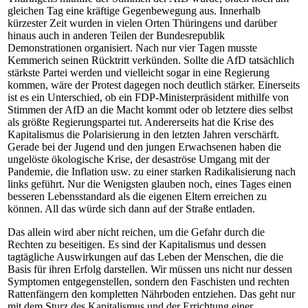
gleichen Tag eine kräftige Gegenbewegung aus. Innerhalb
kürzester Zeit wurden in vielen Orten Thüringens und darüber
hinaus auch in anderen Teilen der Bundesrepublik
Demonstrationen organisiert. Nach nur vier Tagen musste
Kemmerich seinen Rücktritt verkünden. Sollte die AfD tatsächlich
stärkste Partei werden und vielleicht sogar in eine Regierung
kommen, wäre der Protest dagegen noch deutlich stärker. Einerseits
ist es ein Unterschied, ob ein FDP-Ministerpräsident mithilfe von
Stimmen der AfD an die Macht kommt oder ob letztere dies selbst
als größte Regierungspartei tut. Andererseits hat die Krise des
Kapitalismus die Polarisierung in den letzten Jahren verschärft.
Gerade bei der Jugend und den jungen Erwachsenen haben die
ungelöste ökologische Krise, der desaströse Umgang mit der
Pandemie, die Inflation usw. zu einer starken Radikalisierung nach
links geführt. Nur die Wenigsten glauben noch, eines Tages einen
besseren Lebensstandard als die eigenen Eltern erreichen zu
können. All das würde sich dann auf der Straße entladen.
Das allein wird aber nicht reichen, um die Gefahr durch die
Rechten zu beseitigen. Es sind der Kapitalismus und dessen
tagtägliche Auswirkungen auf das Leben der Menschen, die die
Basis für ihren Erfolg darstellen. Wir müssen uns nicht nur dessen
Symptomen entgegenstellen, sondern den Faschisten und rechten
Rattenfängern den kompletten Nährboden entziehen. Das geht nur
mit dem Sturz des Kapitalismus und der Errichtung einer