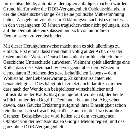
für rechtsradikale, autoritäre Ideologien anfälliger machen würden.
Grund hierfür wäre die DDR-Vergangenheit Ostdeutschlands, in
der die Ostdeutschen lange Zeit keine politische Mitbestimmung
hatten. Ausgehend von diesem Erklärungsversuch ist es den Ossis
in den vergangenen 33 Jahren tragischerweise nicht gelungen, sich
auf die Demokratie einzulassen und sich von autoritären
Denkmustern zu verabschieden.
Mit dieser Herangehensweise macht man es sich allerdings zu
einfach. Erst einmal lässt man damit völlig außer Acht, dass der
Osten und der Westen Deutschlands nicht nur hinsichtlich ihrer
Geschichte Unterschiede aufweisen. Vielmehr spielt allerdings eine
Rolle, dass der Osten nach wie vor gegenüber dem Westen in
elementaren Bereichen des gesellschaftlichen Lebens – dem
Wohlstand, der Lebenserwartung, Zukunftsaussichten etc. –
benachteiligt ist. Dies hängt nicht zuletzt auch damit zusammen,
dass nach der Wende ein beispielloser wirtschaftlicher und
infrastruktureller Kahlschlag durchgeführt worden ist, der heute
schlicht unter dem Begriff „Treuhand“ bekannt ist. Abgesehen
davon, dass Gaucks Erklärung aufgrund ihrer Einseitigkeit schon
rein theoretisch schwach ist, stößt sie auch in der Praxis an ihre
Grenzen. Beispielsweise wird Italien seit dem vergangenen
Oktober von der rechtsradikalen Giorgia Meloni regiert, und das
ganz ohne DDR-Vergangenheit!