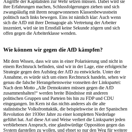
Angriffe der Kapitalisten zur Wehr setzen müssen. Dabei wird sie
ihre Erfahrungen machen, Schlussfolgerungen ziehen und sich
zwangsläufig mit ihrem neugewonnenen Klassenbewusstsein
politisch nach links bewegen. Eins ist nämlich klar: Auch wenn
sich die AfD mit ihrer Demagogie als Vertretung der Arbeiter
inszeniert, wird sie im Ernstfall keine Sekunde zögern und sich
offen gegen die Arbeiterklasse wenden.
Wie können wir gegen die AfD kämpfen?
Mit dem Wissen, dass wir uns in einer Polarisierung und nicht in
einem Rechtsruck befinden, sind wir in der Lage, eine erfolgreiche
Strategie gegen den Aufstieg der AfD zu entwickeln. Unter der
Annahme, es würde sich um einen Rechtsruck handeln, sehen wir
genau die falsche Herangehensweise vonseiten der Linkspartei:
Nach dem Motto „Alle Demokraten müssen gegen die AfD
zusammenhalten!“ werden breite Bündnisse mit anderen
politischen Gruppen und Parteien bis hin zu FDP und CDU
eingegangen. Im Kern ist das nichts anderes als die alte
stalinistische Volksfronttaktik, die beispielsweise in der Spanischen
Revolution der 1930er Jahre zu einer kompletten Niederlage
geführt hat. Auf diese Art und Weise verliert die Linkspartei jeden
verbliebenen Anspruch, eine glaubwürdige Opposition gegen das
System darstellen zu wollen, und ebnet so nur den Weg für weitere