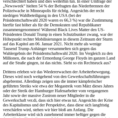
verschlechtert haben und dies weiterhin tun. In einer Umfrage der
„Newsweek“ hielten 54 % der Befragten das Niederbrennen der
Polizeiwache in Minneapolis für richtig. Angesichts der recht
niedrigen Wahlbeteiligung in den USA (bei der
Präsidentschaftswahl 2020 waren es 66,3 %) war die Zustimmung
hierfür fast höher als für die Demokraten und Republikaner
zusammengenommen! Während Black Lives Matter den US-
Präsidenten Donald Trump in einen Schutzbunker zwang, war der
Höhepunkt rechter Mobilisierungen in diesem Zeitraum der Sturm
auf das Kapitol am 06. Januar 2021. Nicht mehr als wenige
Tausend Trump-Anhänger versammelten sich gegen das
Wahlergebnis der Präsidentschaftswahl 2020. Im Vergleich zu den
Millionen, die nach der Ermordung George Floyds im ganzen Land
auf die Straße gingen, ist das nichts. Sieht so ein Rechtsruck aus?
Drittens erleben wir das Wiedererwachen der Arbeiterbewegung.
Dieses wird noch weitgehend von den Gewerkschaftsführungen
abgebremst. Allerdings zeigen uns die immer kämpferischer
geführten Streiks wie etwa der Megastreik vom März dieses Jahres
oder der Streik der Hamburger Hafenarbeiter vom vergangenen
Jahr sowie der massive Zustrom neuer Mitglieder in die
Gewerkschaft ver.di, dass sich hier etwas tut. Angesichts der Krise
des Kapitalismus und der Perspektive, dass diese sich langfristig
verschärfen wird, stehen wir hier bloß am Anfang. Die
Arbeiterklasse wird sich zunehmend immer heftiger gegen die