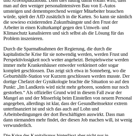
und Arbeitsplatzabbau. Dass dies häufig damit erklärt wird, dass
man auf den weniger personalintensiven Bau von E-Autos
umsteigen und dementsprechend weniger Mitarbeiter brauchen
würde, spielt der AfD zusätzlich in die Karten. So kann sie nämlich
die sowieso existierenden Zukunftsängste und den Frust der
Arbeiter in einen Kulturkampf gegen den Umwelt- und
Klimaschutz kanalisieren und sich selbst als die Lösung für das
Problem inszenieren.
Durch die Sparmaßnahmen der Regierung, die durch die
kapitalistische Krise für sie notwendig werden, werden Frust und
Perspektivlosigkeit noch weiter angeheizt. Beispielsweise werden
immer mehr Krankenhäuser entweder verkleinert oder sogar
komplett geschlossen. Das zeigt sich etwa in Sonneberg, wo die
Geburtshilfe-Station vor Kurzem geschlossen werden musste. Der
dortige Chefarzt der Gynäkologie brachte die Situation so auf den
Punkt: „Im Landkreis wird nicht mehr geboren, sondern nur noch
gestorben.“ Als offizieller Grund wird in diesem Fall zwar der
Mangel an und der Misserfolg beim Einstellen von neuem Personal
angegeben, allerdings ist klar, dass der Gesundheitssektor extrem
unterfinanziert ist und sich das auch auf Lohn und
Arbeitsbedingungen der dort Beschäftigten auswirkt. Dass man
dann niemanden mehr findet, der diesen Job machen will, ist wenig
verwunderlich.
Die Krise des Kapitalismus hinterlässt aber nicht nur in