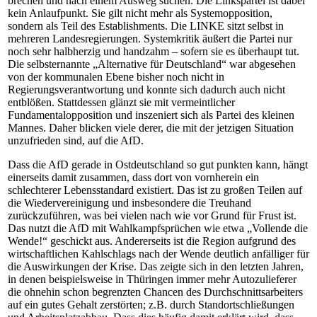
brechen und nach einem Ausweg suchen. Die Linkspartei ist dabei
kein Anlaufpunkt. Sie gilt nicht mehr als Systemopposition,
sondern als Teil des Establishments. Die LINKE sitzt selbst in
mehreren Landesregierungen. Systemkritik äußert die Partei nur
noch sehr halbherzig und handzahm – sofern sie es überhaupt tut.
Die selbsternannte „Alternative für Deutschland“ war abgesehen
von der kommunalen Ebene bisher noch nicht in
Regierungsverantwortung und konnte sich dadurch auch nicht
entblößen. Stattdessen glänzt sie mit vermeintlicher
Fundamentalopposition und inszeniert sich als Partei des kleinen
Mannes. Daher blicken viele derer, die mit der jetzigen Situation
unzufrieden sind, auf die AfD.
Dass die AfD gerade in Ostdeutschland so gut punkten kann, hängt
einerseits damit zusammen, dass dort von vornherein ein
schlechterer Lebensstandard existiert. Das ist zu großen Teilen auf
die Wiedervereinigung und insbesondere die Treuhand
zurückzuführen, was bei vielen nach wie vor Grund für Frust ist.
Das nutzt die AfD mit Wahlkampfsprüchen wie etwa „Vollende die
Wende!“ geschickt aus. Andererseits ist die Region aufgrund des
wirtschaftlichen Kahlschlags nach der Wende deutlich anfälliger für
die Auswirkungen der Krise. Das zeigte sich in den letzten Jahren,
in denen beispielsweise in Thüringen immer mehr Autozulieferer
die ohnehin schon begrenzten Chancen des Durchschnittsarbeiters
auf ein gutes Gehalt zerstörten; z.B. durch Standortschließungen