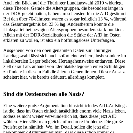
Auch ein Blick auf die Thüringer Landtagswahl 2019 widerlegt
diese Theorie. Gerade die Altersgruppen, die besonders lange in
der DDR gelebt hatten, haben am seltensten für die AfD gestimmt.
Bei den über 70-Jährigen waren es sogar lediglich 13 %, während
das Gesamtergebnis bei 23 % lag. Andersherum konnte die
Linkspartei bei besagten Altersgruppen besonders stark punkten.
Allein mit der DDR-Sozialisation die Stärke der AfD im Osten
erklären zu wollen, ist also ein hoffnungsloses Unterfangen.
Ausgehend von den oben genannten Daten zur Thüringer
Landtagswahl lässt sich auch sofort eine weitere, insbesondere im
linksliberalen Lager beliebte, Herangehensweise entlarven. Diese
zielt darauf ab, anhand von Identitätskategorien einen Schuldigen
zu finden: in diesem Fall die älteren Generationen. Dieser Ansatz
scheitert hier, wie bereits erläutert, allerdings komplett.
Sind die Ostdeutschen alle Nazis?
Eine weitere große Argumentation hinsichtlich des AfD-Aufstiegs
ist die, dass im Osten einfach tatsächlich enorm viele Nazis leben,
sodass es nicht weiter verwunderlich ist, dass diese jetzt AfD
wählen. Hier stößt man gleich auf mehrere Probleme. Die große
Preisfrage ist nämlich: Wo, im Detail, sollen die jetzt alle
herkommen? Argumentiert man, dass diese schon immer da