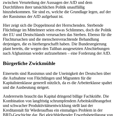
zwischen Verurteilung der Aussagen der AfD und dem
Durchführen ihrer tatsächlichen Politik unauffällig
hinzubekommen. Sie sind es, welche die Grundlage legen, auf der
der Rassismus der AfD aufgebaut ist.
Hier zeigt sich die Doppelmoral der Herrschenden. Sterbende
Flüchtlinge im Mittelmeer seien etwas Schlimmes, doch die Politik
der EU und Deutschlands verursachen das Sterben. Ebenso für die
Fluchtursachen und die menschenverachtende Behandlung
derjenigen, die es hierhergeschafft haben. Die Bundesregierung
plant bereits, die wegen den Taliban ausgesetzten Abschiebungen
nach Afghanistan wieder aufzunehmen – eine Forderung der AfD.
Bürgerliche Zwickmühle
Einerseits sind Rassismus und die Uneinigkeit der Deutschen über
die Aufnahme von Flüchtlingen und Migranten für die
Kapitalistenklasse generell nützlich, da es die Arbeiterklasse spaltet
und die Ausbeutung steigert.
Andererseits braucht das Kapital dringend billige Fachkräfte. Die
Kombination von langfristig schrumpfendem Arbeitskräfteangebot
und schwacher Produktivitätsentwicklung stellt laut der
Kreditanstalt für Wiederaufbau ein einmaliges Problem in der
BRD-Geschichte dar. Bei gleichbleibender Erwerbsbeteiligung von