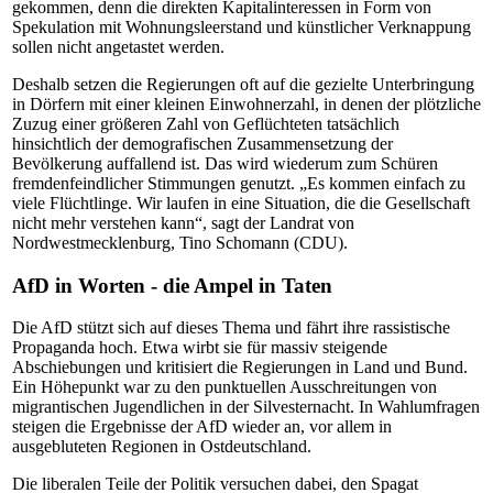
gekommen, denn die direkten Kapitalinteressen in Form von
Spekulation mit Wohnungsleerstand und künstlicher Verknappung
sollen nicht angetastet werden.
Deshalb setzen die Regierungen oft auf die gezielte Unterbringung
in Dörfern mit einer kleinen Einwohnerzahl, in denen der plötzliche
Zuzug einer größeren Zahl von Geflüchteten tatsächlich
hinsichtlich der demografischen Zusammensetzung der
Bevölkerung auffallend ist. Das wird wiederum zum Schüren
fremdenfeindlicher Stimmungen genutzt. „Es kommen einfach zu
viele Flüchtlinge. Wir laufen in eine Situation, die die Gesellschaft
nicht mehr verstehen kann“, sagt der Landrat von
Nordwestmecklenburg, Tino Schomann (CDU).
AfD in Worten - die Ampel in Taten
Die AfD stützt sich auf dieses Thema und fährt ihre rassistische
Propaganda hoch. Etwa wirbt sie für massiv steigende
Abschiebungen und kritisiert die Regierungen in Land und Bund.
Ein Höhepunkt war zu den punktuellen Ausschreitungen von
migrantischen Jugendlichen in der Silvesternacht. In Wahlumfragen
steigen die Ergebnisse der AfD wieder an, vor allem in
ausgebluteten Regionen in Ostdeutschland.
Die liberalen Teile der Politik versuchen dabei, den Spagat