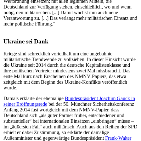
Weltordnung einsetzen; mit allen legitimen Mitteln, die
Deutschland zur Verfügung stehen, einschließlich, wo und wenn
nötig, den militärischen. [...] Damit wächst ihm auch neue
Verantwortung zu. [...] Das verlangt mehr militärischen Einsatz und
mehr politische Führung.“
Ukraine sei Dank
Kriege sind schrecklich vorteilhaft um eine angebahnte
militaristische Trendwende zu vollziehen. In dieser Hinsicht wurde
die Ukraine seit 2014 durch die deutsche Kapitalistenklasse und
ihre politischen Vertreter mindestens zwei Mal missbraucht. Das
erste Mal kurz nach Erscheinen des NMNV-Papiers, das etwa
zeitgleich mit dem Beginn des Ukraine-Konflikts veröffentlich
wurde.
Damals erklärte der ehemalige
Bundespräsident Joachim
Gauck in
seiner Eröffnungsrede
bei der 50. Münchner Sicherheitskonferenz
Anfang 2014 fast wortgleich mit dem NMNV-Papier, dass
Deutschland sich „als guter Partner früher, entschiedener und
substantieller“ bei internationalen Einsätzen „einbringen“ müsse –
im „äußersten Fall“ auch militärisch. Auch aus den Reihen der SPD
erhielt er dabei Zustimmung, so erklärte der damalige
Außenminister und gegenwärtige Bundespräsident
Frank-Walter