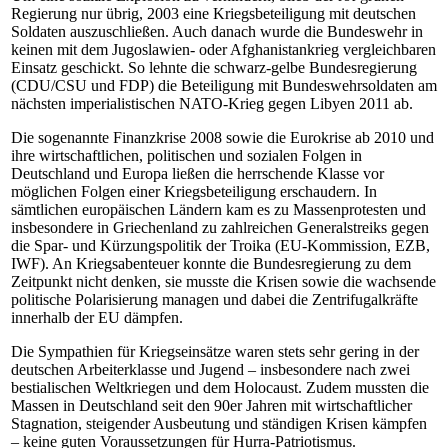
Regierung nur übrig, 2003 eine Kriegsbeteiligung mit deutschen
Soldaten auszuschließen. Auch danach wurde die Bundeswehr in
keinen mit dem Jugoslawien- oder Afghanistankrieg vergleichbaren
Einsatz geschickt. So lehnte die schwarz-gelbe Bundesregierung
(CDU/CSU und FDP) die Beteiligung mit Bundeswehrsoldaten am
nächsten imperialistischen NATO-Krieg gegen Libyen 2011 ab.
Die sogenannte Finanzkrise 2008 sowie die Eurokrise ab 2010 und
ihre wirtschaftlichen, politischen und sozialen Folgen in
Deutschland und Europa ließen die herrschende Klasse vor
möglichen Folgen einer Kriegsbeteiligung erschaudern. In
sämtlichen europäischen Ländern kam es zu Massenprotesten und
insbesondere in Griechenland zu zahlreichen Generalstreiks gegen
die Spar- und Kürzungspolitik der Troika (EU-Kommission, EZB,
IWF). An Kriegsabenteuer konnte die Bundesregierung zu dem
Zeitpunkt nicht denken, sie musste die Krisen sowie die wachsende
politische Polarisierung managen und dabei die Zentrifugalkräfte
innerhalb der EU dämpfen.
Die Sympathien für Kriegseinsätze waren stets sehr gering in der
deutschen Arbeiterklasse und Jugend – insbesondere nach zwei
bestialischen Weltkriegen und dem Holocaust. Zudem mussten die
Massen in Deutschland seit den 90er Jahren mit wirtschaftlicher
Stagnation, steigender Ausbeutung und ständigen Krisen kämpfen
– keine guten Voraussetzungen für Hurra-Patriotismus.