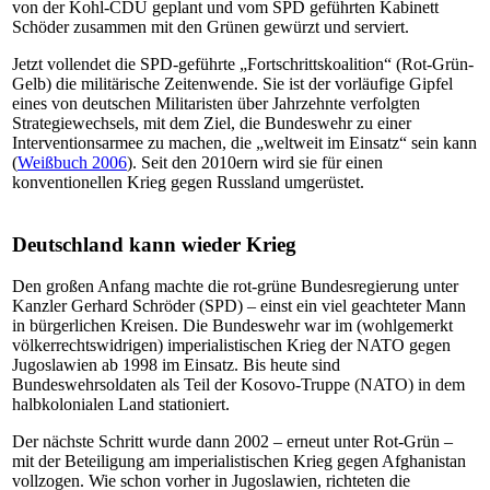
von der Kohl-CDU geplant und vom SPD geführten Kabinett
Schöder zusammen mit den Grünen gewürzt und serviert.
Jetzt vollendet die SPD-geführte „Fortschrittskoalition“ (Rot-Grün-
Gelb) die militärische Zeitenwende. Sie ist der vorläufige Gipfel
eines von deutschen Militaristen über Jahrzehnte verfolgten
Strategiewechsels, mit dem Ziel, die Bundeswehr zu einer
Interventionsarmee zu machen, die „weltweit im Einsatz“ sein kann
(
Weißbuch 2006
). Seit den 2010ern wird sie für einen
konventionellen Krieg gegen Russland umgerüstet.
Deutschland kann wieder Krieg
Den großen Anfang machte die rot-grüne Bundesregierung unter
Kanzler Gerhard Schröder (SPD) – einst ein viel geachteter Mann
in bürgerlichen Kreisen. Die Bundeswehr war im (wohlgemerkt
völkerrechtswidrigen) imperialistischen Krieg der NATO gegen
Jugoslawien ab 1998 im Einsatz. Bis heute sind
Bundeswehrsoldaten als Teil der Kosovo-Truppe (NATO) in dem
halbkolonialen Land stationiert.
Der nächste Schritt wurde dann 2002 – erneut unter Rot-Grün –
mit der Beteiligung am imperialistischen Krieg gegen Afghanistan
vollzogen. Wie schon vorher in Jugoslawien, richteten die