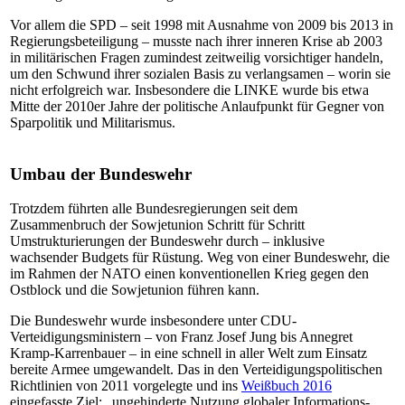
Vor allem die SPD – seit 1998 mit Ausnahme von 2009 bis 2013 in
Regierungsbeteiligung – musste nach ihrer inneren Krise ab 2003
in militärischen Fragen zumindest zeitweilig vorsichtiger handeln,
um den Schwund ihrer sozialen Basis zu verlangsamen – worin sie
nicht erfolgreich war. Insbesondere die LINKE wurde bis etwa
Mitte der 2010er Jahre der politische Anlaufpunkt für Gegner von
Sparpolitik und Militarismus.
Umbau der Bundeswehr
Trotzdem führten alle Bundesregierungen seit dem
Zusammenbruch der Sowjetunion Schritt für Schritt
Umstrukturierungen der Bundeswehr durch – inklusive
wachsender Budgets für Rüstung. Weg von einer Bundeswehr, die
im Rahmen der NATO einen konventionellen Krieg gegen den
Ostblock und die Sowjetunion führen kann.
Die Bundeswehr wurde insbesondere unter CDU-
Verteidigungsministern – von Franz Josef Jung bis Annegret
Kramp-Karrenbauer – in eine schnell in aller Welt zum Einsatz
bereite Armee umgewandelt. Das in den Verteidigungspolitischen
Richtlinien von 2011 vorgelegte und ins
Weißbuch 2016
eingefasste Ziel: „ungehinderte Nutzung globaler Informations-,