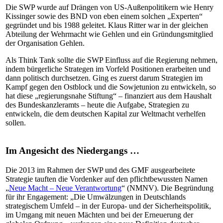
Die SWP wurde auf Drängen von US-Außenpolitikern wie Henry
Kissinger sowie des BND von eben einem solchen „Experten“
gegründet und bis 1988 geleitet. Klaus Ritter war in der gleichen
Abteilung der Wehrmacht wie Gehlen und ein Gründungsmitglied
der Organisation Gehlen.
Als Think Tank sollte die SWP Einfluss auf die Regierung nehmen,
indem bürgerliche Strategen im Vorfeld Positionen erarbeiten und
dann politisch durchsetzen. Ging es zuerst darum Strategien im
Kampf gegen den Ostblock und die Sowjetunion zu entwickeln, so
hat diese „regierungsnahe Stiftung“ – finanziert aus dem Haushalt
des Bundeskanzleramts – heute die Aufgabe, Strategien zu
entwickeln, die dem deutschen Kapital zur Weltmacht verhelfen
sollen.
Im Angesicht des Niedergangs …
Die 2013 im Rahmen der SWP und des GMF ausgearbeitete
Strategie tauften die Vordenker auf den pflichtbewussten Namen
„
Neue Macht – Neue Verantwortung
“ (NMNV). Die Begründung
für ihr Engagement: „Die Umwälzungen in Deutschlands
strategischem Umfeld – in der Europa- und der Sicherheitspolitik,
im Umgang mit neuen Mächten und bei der Erneuerung der