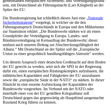
gemeinsamen europäischen Sicherheits- und Verteidigungspolitik“
sein, mit Deutschland als Führungsmacht (Lars Klingbeil) an der
Spitze der EU.
Die Bundesregierung hat schließlich diesen Juni eine „
Nationale
Sicherheitsstrategie
“ vorgelegt, in welcher sie die den
Führungsanspruch Deutschlands in Europa und den Militarismus
zur Staatsräson erklärt: „Die Bundeswehr stärken wir als einen
Grundpfeiler der Verteidigung in Europa. Landes- und
Bündnisverteidigung ist Kernauftrag der Bundeswehr; dieser
umfasst auch unseren Beitrag zur Abschreckungsfähigkeit der
Allianz.“ Mit Deutschland an der Spitze soll die „
Europäische
Union zu einer geopolitisch handlungsfähigen Akteurin“ werden.
Um diesem Anspruch einer deutschen Großmacht auf dem Boden
der EU gerecht zu werden, setzt sich die SPD in der Regierung
dafür ein, einen europäischen Rüstungskomplex aufzubauen, die
militärischen Kapazitäten und Fähigkeiten der EU auszubauen
sowie die „europäische Säule in der NATO“ zu stärken. In dieser
Hinsicht ist eine enorme Aufstockung der Kapazitäten der
Bundeswehr vorgesehen. Im Verbund mit der NATO oder
innerhalb einer von der EU gestellten Kriegsallianz soll
Deutschland gegen das gegenwärtig als Hauptfeind ausgemachte
Russland Krieg führen zu können.