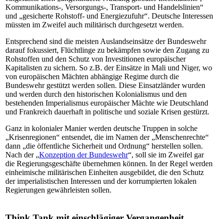
Kommunikations-, Versorgungs-, Transport- und Handelslinien“
und „gesicherte Rohstoff- und Energiezufuhr“. Deutsche Interessen
müssten im Zweifel auch militärisch durchgesetzt werden.
Entsprechend sind die meisten Auslandseinsätze der Bundeswehr
darauf fokussiert, Flüchtlinge zu bekämpfen sowie den Zugang zu
Rohstoffen und den Schutz von Investitionen europäischer
Kapitalisten zu sichern. So z.B. der Einsätze in Mali und Niger, wo
von europäischen Mächten abhängige Regime durch die
Bundeswehr gestützt werden sollen. Diese Einsatzländer wurden
und werden durch den historischen Kolonialismus und den
bestehenden Imperialismus europäischer Mächte wie Deutschland
und Frankreich dauerhaft in politische und soziale Krisen gestürzt.
Ganz in kolonialer Manier werden deutsche Truppen in solche
„Krisenregionen“ entsendet, die im Namen der „Menschenrechte“
dann „die öffentliche Sicherheit und Ordnung“ herstellen sollen.
Nach der „
Konzeption der Bundeswehr
“, soll sie im Zweifel gar
die Regierungsgeschäfte übernehmen können. In der Regel werden
einheimische militärischen Einheiten ausgebildet, die den Schutz
der imperialistischen Interessen und der korrumpierten lokalen
Regierungen gewährleisten sollen.
Think Tank mit einschlägiger Vergangenheit