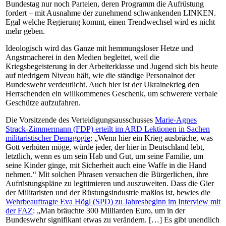
Bundestag nur noch Parteien, deren Programm die Aufrüstung
fordert – mit Ausnahme der zunehmend schwankenden LINKEN.
Egal welche Regierung kommt, einen Trendwechsel wird es nicht
mehr geben.
Ideologisch wird das Ganze mit hemmungsloser Hetze und
Angstmacherei in den Medien begleitet, weil die
Kriegsbegeisterung in der Arbeiterklasse und Jugend sich bis heute
auf niedrigem Niveau hält, wie die ständige Personalnot der
Bundeswehr verdeutlicht. Auch hier ist der Ukrainekrieg den
Herrschenden ein willkommenes Geschenk, um schwerere verbale
Geschütze aufzufahren.
Die Vorsitzende des Verteidigungsausschusses
Marie-Agnes
Strack-Zimmermann (FDP)
erteilt
im ARD
Lektionen in Sachen
militaristischer
Demagogie
: „Wenn hier ein Krieg ausbräche, was
Gott verhüten möge, würde jeder, der hier in Deutschland lebt,
letztlich, wenn es um sein Hab und Gut, um seine Familie, um
seine Kinder ginge, mit Sicherheit auch eine Waffe in die Hand
nehmen.“ Mit solchen Phrasen versuchen die Bürgerlichen, ihre
Aufrüstungspläne zu legitimieren und auszuweiten. Dass die Gier
der Militaristen und der Rüstungsindustrie maßlos ist, bewies die
Wehrbeauftragte
Eva Högl
(SPD) zu Jahresbeginn
im Interview mit
der FAZ
: „Man bräuchte 300 Milliarden Euro, um in der
Bundeswehr signifikant etwas zu verändern. […] Es gibt unendlich