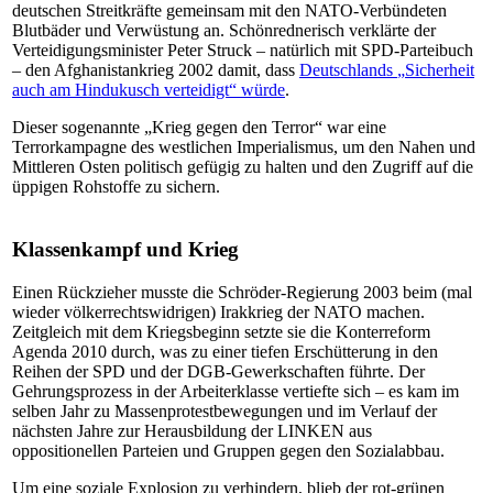
deutschen Streitkräfte gemeinsam mit den NATO-Verbündeten
Blutbäder und Verwüstung an. Schönrednerisch verklärte der
Verteidigungsminister Peter Struck – natürlich mit SPD-Parteibuch
– den Afghanistankrieg 2002 damit, dass
Deutschlands
„
Sicherheit
auch am Hindukusch verteidigt“ würde
.
Dieser sogenannte „Krieg gegen den Terror“ war eine
Terrorkampagne des westlichen Imperialismus, um den Nahen und
Mittleren Osten politisch gefügig zu halten und den Zugriff auf die
üppigen Rohstoffe zu sichern.
Klassenkampf und Krieg
Einen Rückzieher musste die Schröder-Regierung 2003 beim (mal
wieder völkerrechtswidrigen) Irakkrieg der NATO machen.
Zeitgleich mit dem Kriegsbeginn setzte sie die Konterreform
Agenda 2010 durch, was zu einer tiefen Erschütterung in den
Reihen der SPD und der DGB-Gewerkschaften führte. Der
Gehrungsprozess in der Arbeiterklasse vertiefte sich – es kam im
selben Jahr zu Massenprotestbewegungen und im Verlauf der
nächsten Jahre zur Herausbildung der LINKEN aus
oppositionellen Parteien und Gruppen gegen den Sozialabbau.
Um eine soziale Explosion zu verhindern, blieb der rot-grünen