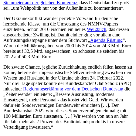
Steinmeier
auf der gleichen Konferenz
, dass Deutschland zu groß
sei, „um Weltpolitik nur von der Außenlinie zu kommentieren“.
Der Ukrainekonflikt war der perfekte Vorwand für deutsche
herrschende Klasse, um die Umsetzung des NMNV-Papiers
einzuleiten. Schon 2016 erschien ein neues
Weißbuch
, das dessen
ausgearbeiteter Zwilling ist. Damit einher ging vor allem eine
Aufrüstungskampagne unter dem Stichwort „
Agenda Rüstung
“.
Waren die Militärausgaben von 2000 bis 2014 von 24,3 Mrd. Euro
bereits auf 32,5 Mrd. angewachsen, so schossen sie seitdem bis
2022 auf 50,3 Mrd. Euro.
Die zweite Chance, jegliche Zurückhaltung endlich fallen lassen zu
könne, lieferte der imperialistische Stellvertreterkrieg zwischen dem
Westen und Russland in der Ukraine ab dem 24. Februar 2022.
Nur drei Tage später konnte der Bundeskanzler Olaf Scholz (SPD)
mit seiner
Regierungserklärung
vor dem
Deutschen Bundestag
die
„Zeitenwende“ einleitete: „Bessere Ausrüstung, modernes
Einsatzgerät, mehr Personal - das kostet viel Geld. Wir werden
dafür ein Sondervermögen Bundeswehr einrichten […]. Der
Bundeshaushalt 2022 wird dieses Sondervermögen einmalig mit
100 Milliarden Euro ausstatten. […] Wir werden von nun an Jahr
für Jahr mehr als 2 Prozent des Bruttoinlandsprodukts in unsere
Verteidigung investieren.“