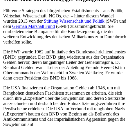
Führende Strategen des bürgerlichen Establishments – aus Politik,
Wirtschat, Wissenschaft, NGOs, etc. – hinter diesem Wandel
wurden 2013 von der
Stiftung Wissenschaft und Politik
(SWP) und
dem
German Marshall Fund
(GMF) zusammengebracht. Sie
erarbeiteten eine Blaupause für die Bundesregierung, die der
weiteren Entwicklung des deutschen Militarismus zum Durchbruch
verhelfen sollte.
Die SWP wurde 1962 auf Initiative des Bundesnachrichtendienstes
(BND) gegründet. Der BND ging wiederum aus der Organisation
Gehlen hervor, deren langjähriger Leiter der Generalmajor a. D.
Reinhard Gehlen war – Leiter der Abteilung Fremde Heere Ost im
Oberkommando der Wehrmacht im Zweiten Weltkrieg. Er wurde
dann erster Präsident des BND bis 1968.
Die USA finanzierten die Organisation Gehlen ab 1946, um mit
Ranghohen deutschen Faschisten zusammen zu arbeiten, die sich
durch ihre „Expertise“ über die Sowjetunion und deren Streitkräfte
auszeichneten und deshalb bei den Entnazifizierungsverfahren ihre
Persilscheine erhielten. Die USA im Verbund mit ranghohen Nazis
(„Experten“) bauten den BND von Beginn an als Bollwerk des
Antikommunismus und der imperialistischen Aggression gegen die
Sowjetunion auf.