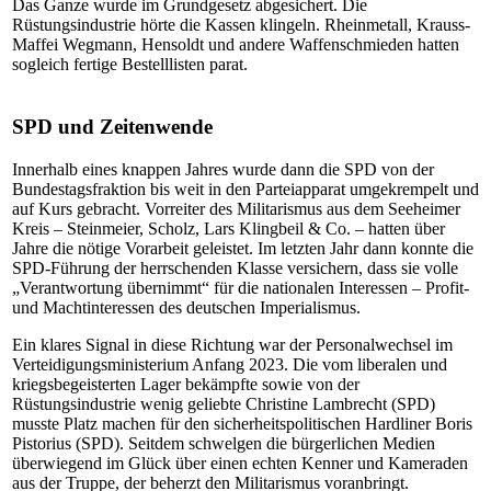
Das Ganze wurde im Grundgesetz abgesichert. Die
Rüstungsindustrie hörte die Kassen klingeln. Rheinmetall, Krauss-
Maffei Wegmann, Hensoldt und andere Waffenschmieden hatten
sogleich fertige Bestelllisten parat.
SPD und Zeitenwende
Innerhalb eines knappen Jahres wurde dann die SPD von der
Bundestagsfraktion bis weit in den Parteiapparat umgekrempelt und
auf Kurs gebracht. Vorreiter des Militarismus aus dem Seeheimer
Kreis – Steinmeier, Scholz, Lars Klingbeil & Co. – hatten über
Jahre die nötige Vorarbeit geleistet. Im letzten Jahr dann konnte die
SPD-Führung der herrschenden Klasse versichern, dass sie volle
„Verantwortung übernimmt“ für die nationalen Interessen – Profit-
und Machtinteressen des deutschen Imperialismus.
Ein klares Signal in diese Richtung war der Personalwechsel im
Verteidigungsministerium Anfang 2023. Die vom liberalen und
kriegsbegeisterten Lager bekämpfte sowie von der
Rüstungsindustrie wenig geliebte Christine Lambrecht (SPD)
musste Platz machen für den sicherheitspolitischen Hardliner Boris
Pistorius (SPD). Seitdem schwelgen die bürgerlichen Medien
überwiegend im Glück über einen echten Kenner und Kameraden
aus der Truppe, der beherzt den Militarismus voranbringt.