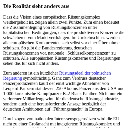
Die Realität sieht anders aus
Dass die Vision eines europäischen Rüstungskomplex
weithergeholt ist, zeigen allein zwei Punkte. Zum einen bedeutet
die Zusammenlegung von Rüstungskonzernen unter
kapitalistischen Bedingungen, dass die produktiveren Konzerne die
schwächeren vom Markt verdrängen. Im Umkehrschluss werden
alle europäischen Konkurrenten sich selbst vor einer Übernahme
schützen. So gibt die Bundesregierung deutschen
Rüstungskonzernen vor, nationale „Schlüsselkompetenzen“ zu
schützen. Alle europäischen Rüstungskonzerne und Regierungen
sehen das für sich nicht anders.
Zum anderen ist ein kürzlicher
Rüstungsdeal der polnischen
Regierung
symbolträchtig. Ganz zum Verdruss deutscher
Panzerproduzenten kauft der einst wichtige Abnehmer von
Leopard-Panzern stattdessen 250 Abrams-Panzer aus den USA und
1.000 koreanische Kampfpanzer K-2 Black Panther. Nicht nur ein
verlorener Milliardengewinn für die deutsche Rüstungsindustrie,
sondern auch eine herausfordernde Ansage bezüglich der
deutschen Ambitionen auf „Führungsmacht“ in Europa.
Durchzogen von nationalen Interessensgegensätzen wird die EU
nicht zu einer Großmacht mit integriertem Rüstungskomplex und