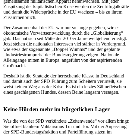
gemeinsamen militärischen Apparat heranwachsen. Mit jeder
Zuspitzung der kapitalistischen Krise werden die Zentrifugalkräfte
und damit die Widersprüche in der EU wachsen – bis zu ihrem
Zusammenbruch.
Der Zusammenhalt der EU war nur so lange gegeben, wie es
ökonomische Vorwärtsentwicklung durch die „Globalisierung“
gab. Das hat sich seit Mitte der 2010er Jahre weitgehend erledigt.
Jetzt stehen die nationalen Interessen viel stärker in Vordergrund,
wie etwa der sogenannte „Doppel-Wumms“ und der geplante
„Industriestrompreis“ der Bundesregierung zeigen. Nationale
Alleingänge mitten in Europa, angeführt von der aspirierenden
Großmacht.
Deshalb ist die Strategie der herrschende Klasse in Deutschland
und damit auch der SPD-Führung zum Scheitern verurteilt, sie
weist keinen Weg aus der Krise. Es ist ein letztes Zähnefletschen
eines geschlagenen Hundes, dessen Beine langsam versagen.
Keine Hürden mehr im bürgerlichen Lager
Was die von der SPD verkündete „Zeitenwende“ vor allem bringt:
Sie öffnet blankem Militarismus Tür und Tor. Mit der Anpassung
der SPD-Bundestagsfraktion und Parteiführung sitzen im