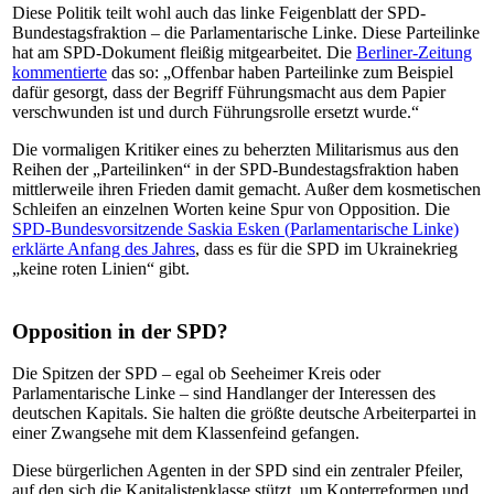
Diese Politik teilt wohl auch das linke Feigenblatt der SPD-
Bundestagsfraktion – die Parlamentarische Linke. Diese Parteilinke
hat am SPD-Dokument fleißig mitgearbeitet. Die
Berliner-Zeitung
kommentierte
das so: „Offenbar haben Parteilinke zum Beispiel
dafür gesorgt, dass der Begriff Führungsmacht aus dem Papier
verschwunden ist und durch Führungsrolle ersetzt wurde.“
Die vormaligen Kritiker eines zu beherzten Militarismus aus den
Reihen der „Parteilinken“ in der SPD-Bundestagsfraktion haben
mittlerweile ihren Frieden damit gemacht. Außer dem kosmetischen
Schleifen an einzelnen Worten keine Spur von Opposition. Die
SPD-
Bundes
vorsitzende Saskia
Esken
(
Parlamentarische Linke)
erklärte Anfang des Jahres
, dass es für die SPD im Ukrainekrieg
„keine roten Linien“ gibt.
Opposition in der SPD?
Die Spitzen der SPD – egal ob Seeheimer Kreis oder
Parlamentarische Linke – sind Handlanger der Interessen des
deutschen Kapitals. Sie halten die größte deutsche Arbeiterpartei in
einer Zwangsehe mit dem Klassenfeind gefangen.
Diese bürgerlichen Agenten in der SPD sind ein zentraler Pfeiler,
auf den sich die Kapitalistenklasse stützt, um Konterreformen und