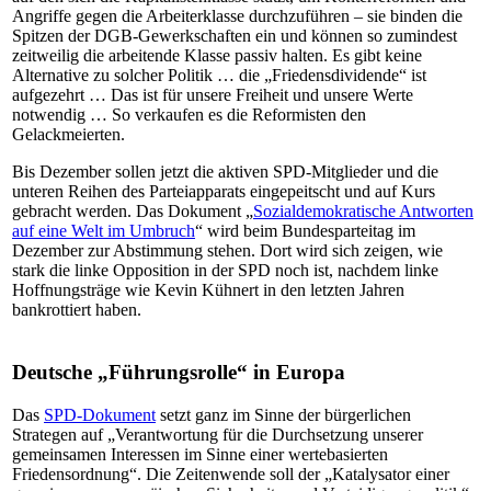
Angriffe gegen die Arbeiterklasse durchzuführen – sie binden die
Spitzen der DGB-Gewerkschaften ein und können so zumindest
zeitweilig die arbeitende Klasse passiv halten.
Es gibt keine
Alternative zu solcher Politik … die „Friedensdividende“ ist
aufgezehrt … Das ist für unsere Freiheit und unsere Werte
notwendig …
So verkaufen es die Reformisten den
Gelackmeierten.
Bis Dezember sollen jetzt die aktiven SPD-Mitglieder und die
unteren Reihen des Parteiapparats eingepeitscht und auf Kurs
gebracht werden. Das Dokument „
Sozialdemokratische Antworten
auf eine Welt im Umbruch
“ wird beim Bundesparteitag im
Dezember zur Abstimmung stehen. Dort wird sich zeigen, wie
stark die linke Opposition in der SPD noch ist, nachdem linke
Hoffnungsträge wie Kevin Kühnert in den letzten Jahren
bankrottiert haben.
Deutsche „Führungsrolle“ in Europa
Das
SPD-Dok
ument
setzt ganz im Sinne der bürgerlichen
Strategen auf „Verantwortung für die Durchsetzung unserer
gemeinsamen Interessen im Sinne einer wertebasierten
Friedensordnung“. Die Zeitenwende soll der „Katalysator einer