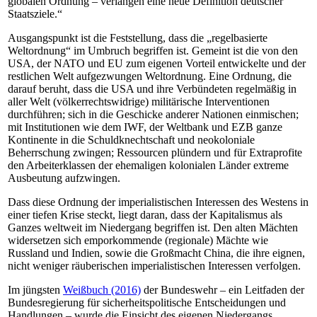
globalen Ordnung – verlangen eine neue Definition deutscher
Staatsziele.“
Ausgangspunkt ist die Feststellung, dass die „regelbasierte
Weltordnung“ im Umbruch begriffen ist. Gemeint ist die von den
USA, der NATO und EU zum eigenen Vorteil entwickelte und der
restlichen Welt aufgezwungen Weltordnung. Eine Ordnung, die
darauf beruht, dass die USA und ihre Verbündeten regelmäßig in
aller Welt (völkerrechtswidrige) militärische Interventionen
durchführen; sich in die Geschicke anderer Nationen einmischen;
mit Institutionen wie dem IWF, der Weltbank und EZB ganze
Kontinente in die Schuldknechtschaft und neokoloniale
Beherrschung zwingen; Ressourcen plündern und für Extraprofite
den Arbeiterklassen der ehemaligen kolonialen Länder extreme
Ausbeutung aufzwingen.
Dass diese Ordnung der imperialistischen Interessen des Westens in
einer tiefen Krise steckt, liegt daran, dass der Kapitalismus als
Ganzes weltweit im Niedergang begriffen ist. Den alten Mächten
widersetzen sich emporkommende (regionale) Mächte wie
Russland und Indien, sowie die Großmacht China, die ihre eignen,
nicht weniger räuberischen imperialistischen Interessen verfolgen.
Im jüngsten
Weißbuch (2016)
der Bundeswehr – ein Leitfaden der
Bundesregierung für sicherheitspolitische Entscheidungen und
Handlungen – wurde die Einsicht des eigenen Niedergangs