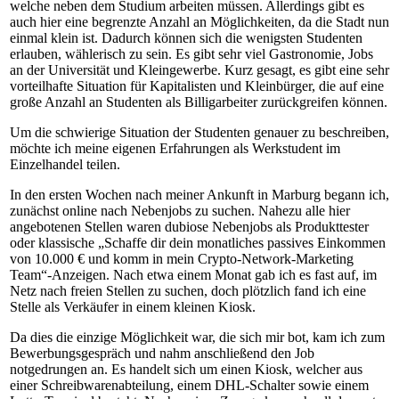
welche neben dem Studium arbeiten müssen. Allerdings gibt es
auch hier eine begrenzte Anzahl an Möglichkeiten, da die Stadt nun
einmal klein ist. Dadurch können sich die wenigsten Studenten
erlauben, wählerisch zu sein. Es gibt sehr viel Gastronomie, Jobs
an der Universität und Kleingewerbe. Kurz gesagt, es gibt eine sehr
vorteilhafte Situation für Kapitalisten und Kleinbürger, die auf eine
große Anzahl an Studenten als Billigarbeiter zurückgreifen können.
Um die schwierige Situation der Studenten genauer zu beschreiben,
möchte ich meine eigenen Erfahrungen als Werkstudent im
Einzelhandel teilen.
In den ersten Wochen nach meiner Ankunft in Marburg begann ich,
zunächst online nach Nebenjobs zu suchen. Nahezu alle hier
angebotenen Stellen waren dubiose Nebenjobs als Produkttester
oder klassische „Schaffe dir dein monatliches passives Einkommen
von 10.000 € und komm in mein Crypto-Network-Marketing
Team“-Anzeigen. Nach etwa einem Monat gab ich es fast auf, im
Netz nach freien Stellen zu suchen, doch plötzlich fand ich eine
Stelle als Verkäufer in einem kleinen Kiosk.
Da dies die einzige Möglichkeit war, die sich mir bot, kam ich zum
Bewerbungsgespräch und nahm anschließend den Job
notgedrungen an. Es handelt sich um einen Kiosk, welcher aus
einer Schreibwarenabteilung, einem DHL-Schalter sowie einem