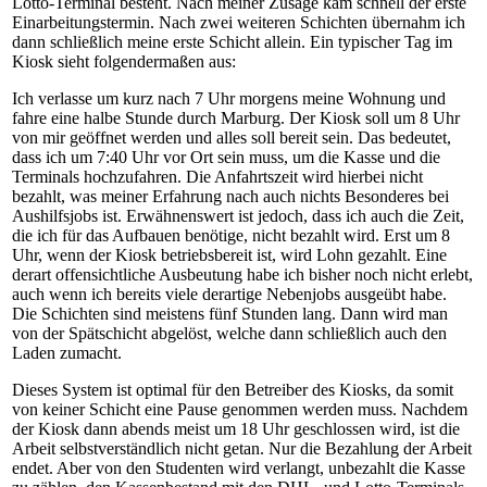
Lotto-Terminal besteht. Nach meiner Zusage kam schnell der erste
Einarbeitungstermin. Nach zwei weiteren Schichten übernahm ich
dann schließlich meine erste Schicht allein. Ein typischer Tag im
Kiosk sieht folgendermaßen aus:
Ich verlasse um kurz nach 7 Uhr morgens meine Wohnung und
fahre eine halbe Stunde durch Marburg. Der Kiosk soll um 8 Uhr
von mir geöffnet werden und alles soll bereit sein. Das bedeutet,
dass ich um 7:40 Uhr vor Ort sein muss, um die Kasse und die
Terminals hochzufahren. Die Anfahrtszeit wird hierbei nicht
bezahlt, was meiner Erfahrung nach auch nichts Besonderes bei
Aushilfsjobs ist. Erwähnenswert ist jedoch, dass ich auch die Zeit,
die ich für das Aufbauen benötige, nicht bezahlt wird. Erst um 8
Uhr, wenn der Kiosk betriebsbereit ist, wird Lohn gezahlt. Eine
derart offensichtliche Ausbeutung habe ich bisher noch nicht erlebt,
auch wenn ich bereits viele derartige Nebenjobs ausgeübt habe.
Die Schichten sind meistens fünf Stunden lang. Dann wird man
von der Spätschicht abgelöst, welche dann schließlich auch den
Laden zumacht.
Dieses System ist optimal für den Betreiber des Kiosks, da somit
von keiner Schicht eine Pause genommen werden muss. Nachdem
der Kiosk dann abends meist um 18 Uhr geschlossen wird, ist die
Arbeit selbstverständlich nicht getan. Nur die Bezahlung der Arbeit
endet. Aber von den Studenten wird verlangt, unbezahlt die Kasse