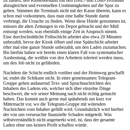
zu zählen, den Kassenbestand mit den DHL- und Lotto-Terminals
abzugleichen und eventuellen Unstimmigkeiten auf die Spur zu
gehen. Stimmen die Terminals nicht mit der Kasse überein, kann es
schon mal vorkommen, dass man eine halbe Stunde damit
verbringt, die Ursache zu finden. Wenn diese Hürde genommen ist,
müssen die alten Zeitungen in ein Depot gebracht und der Müll
entsorgt werden, was ebenfalls einige Zeit in Anspruch nimmt.
Eine durchschnittliche Frühschicht arbeitet also etwa 20 Minuten
unbezahlt, bevor der Kiosk öffnet und eine Spätschicht arbeitet
öfter mal eine ganze Stunde unbezahlt, um den Laden zuzumachen.
Bis hierhin haben wir bereits einen klaren Fall von systematischer
Ausbeutung, die weithin von den Arbeitern toleriert werden muss,
um den Job nicht zu gefährden.
Nachdem die Schicht endlich vorüber und der Heimweg geschafft
ist, endet die Schikane nicht. In einer gemeinsamen Telegram-
Gruppe gehen andauernd Text- und Sprachnachrichten des
Inhabers des Ladens ein, welcher sich über einzelne Dinge
beschwert, die wir seiner Meinung nach nicht richtig gemacht
haben. Das kommt auch gerne mal spätabends um kurz vor
Mitternacht vor, wo die Telegram-Gruppe mit wütenden
Nachrichten vom Inhaber gefüllt wird. Grundsätzlich wird hierbei
der von uns verursachte finanzielle Schaden mitgeteilt. Was
selbstverständlich nicht angemerkt wird, ist, dass der gesamte
Laden ohne uns keinen Profit schaffen würde.