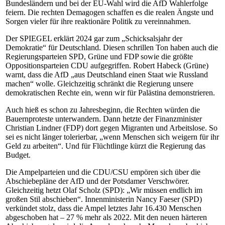
Bundesländern und bei der EU-Wahl wird die AfD Wahlerfolge
feiern. Die rechten Demagogen schaffen es die realen Ängste und
Sorgen vieler für ihre reaktionäre Politik zu vereinnahmen.
Der SPIEGEL erklärt 2024 gar zum „Schicksalsjahr der
Demokratie“ für Deutschland. Diesen schrillen Ton haben auch die
Regierungsparteien SPD, Grüne und FDP sowie die größte
Oppositionsparteien CDU aufgegriffen. Robert Habeck (Grüne)
warnt, dass die AfD „aus Deutschland einen Staat wie Russland
machen“ wolle. Gleichzeitig schränkt die Regierung unsere
demokratischen Rechte ein, wenn wir für Palästina demonstrieren.
Auch hieß es schon zu Jahresbeginn, die Rechten würden die
Bauernproteste unterwandern. Dann hetzte der Finanzminister
Christian Lindner (FDP) dort gegen Migranten und Arbeitslose. So
sei es nicht länger tolerierbar, „wenn Menschen sich weigern für ihr
Geld zu arbeiten“. Und für Flüchtlinge kürzt die Regierung das
Budget.
Die Ampelparteien und die CDU/CSU empören sich über die
Abschiebepläne der AfD und der Potsdamer Verschwörer.
Gleichzeitig hetzt Olaf Scholz (SPD): „Wir müssen endlich im
großen Stil abschieben“. Innenministerin Nancy Faeser (SPD)
verkündet stolz, dass die Ampel letztes Jahr 16.430 Menschen
abgeschoben hat – 27 % mehr als 2022. Mit den neuen härteren