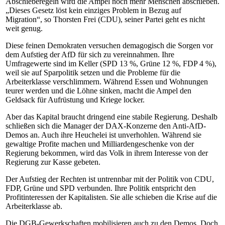
Abschieberegeln wird die Ampel noch mehr Menschen abschieben.
„Dieses Gesetz löst kein einziges Problem in Bezug auf
Migration“, so Thorsten Frei (CDU), seiner Partei geht es nicht
weit genug.
Diese feinen Demokraten versuchen demagogisch die Sorgen vor
dem Aufstieg der AfD für sich zu vereinnahmen. Ihre
Umfragewerte sind im Keller (SPD 13 %, Grüne 12 %, FDP 4 %),
weil sie auf Sparpolitik setzen und die Probleme für die
Arbeiterklasse verschlimmern. Während Essen und Wohnungen
teurer werden und die Löhne sinken, macht die Ampel den
Geldsack für Aufrüstung und Kriege locker.
Aber das Kapital braucht dringend eine stabile Regierung. Deshalb
schließen sich die Manager der DAX-Konzerne den Anti-AfD-
Demos an. Auch ihre Heuchelei ist unverhohlen. Während sie
gewaltige Profite machen und Milliardengeschenke von der
Regierung bekommen, wird das Volk in ihrem Interesse von der
Regierung zur Kasse gebeten.
Der Aufstieg der Rechten ist untrennbar mit der Politik von CDU,
FDP, Grüne und SPD verbunden. Ihre Politik entspricht den
Profitinteressen der Kapitalisten. Sie alle schieben die Krise auf die
Arbeiterklasse ab.
Die DGB-Gewerkschaften mobilisieren auch zu den Demos. Doch