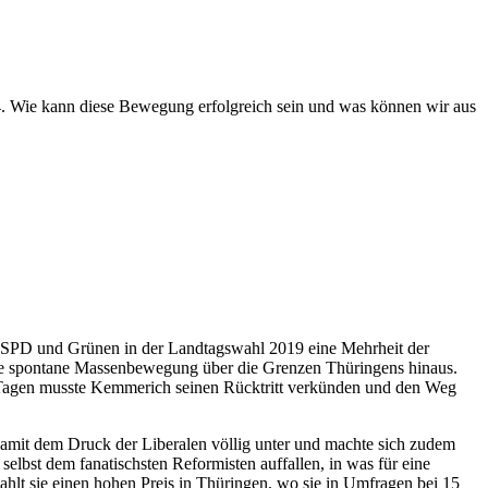
024. Wie kann diese Bewegung erfolgreich sein und was können wir aus
, SPD und Grünen in der Landtagswahl 2019 eine Mehrheit der
ne spontane Massenbewegung über die Grenzen Thüringens hinaus.
r Tagen musste Kemmerich seinen Rücktritt verkünden und den Weg
 damit dem Druck der Liberalen völlig unter und machte sich zudem
elbst dem fanatischsten Reformisten auffallen, in was für eine
hlt sie einen hohen Preis in Thüringen, wo sie in Umfragen bei 15