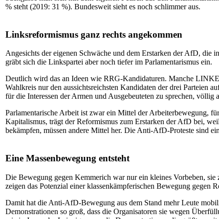
% steht (2019: 31 %). Bundesweit sieht es noch schlimmer aus.
Linksreformismus ganz rechts angekommen
Angesichts der eigenen Schwäche und dem Erstarken der AfD, die i
gräbt sich die Linkspartei aber noch tiefer im Parlamentarismus ein.
Deutlich wird das an Ideen wie RRG-Kandidaturen. Manche LINKE-Poli
Wahlkreis nur den aussichtsreichsten Kandidaten der drei Parteien auf
für die Interessen der Armen und Ausgebeuteten zu sprechen, völlig 
Parlamentarische Arbeit ist zwar ein Mittel der Arbeiterbewegung, fü
Kapitalismus, trägt der Reformismus zum Erstarken der AfD bei, wei
bekämpfen, müssen andere Mittel her. Die Anti-AfD-Proteste sind ein
Eine Massenbewegung entsteht
Die Bewegung gegen Kemmerich war nur ein kleines Vorbeben, sie zä
zeigen das Potenzial einer klassenkämpferischen Bewegung gegen Re
Damit hat die Anti-AfD-Bewegung aus dem Stand mehr Leute mobilisi
Demonstrationen so groß, dass die Organisatoren sie wegen Überfüll