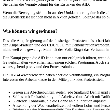
Sie tragen die Verantwortung für das Erstarken der AfD.
Wenn die Bewegung sich nicht aus der Umklammerung durch die „demo
die Arbeiterklasse ist noch nicht in Aktion getreten. Solange das so
Wie können wir gewinnen?
Dass die Ampelregierung auf den bisherigen Protesten teils scharf krit
den Ampel-Parteien und der CDU/CSU mit Demonstrationsverboten, ver
nicht, weil eine gewaltige Mehrheit des Volks längst das Vertrauen in 
Den Kampf gegen die AfD kann man nur erfolgreich führen, wenn d
Gewerkschaften verweigern sich einem solchen Programm. Auch sie r
weitestgehend passiv und den Protest zahnlos.
Die DGB-Gewerkschaften haben aber die Verantwortung, ein Program
Interessen der Arbeiterklasse in den Mittelpunkt des Protests stellt:
Gegen alle Abschiebungen, gegen jede Spaltung! Den Kampf in
Schluss mit Prekarisierung und Arbeitsverbot! Arbeit mit Tarif
Gleitende Lohnskala, die die Löhne an die Inflation anpasst!
Absenkung der Wochenarbeitszeit bei vollem Lohn- und Perso
Rücknahme der Kürzungspolitik! Die Reichen und Superreiche