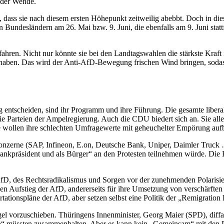
t der Wende.
 dass sie nach diesem ersten Höhepunkt zeitweilig abebbt. Doch in di
Bundesländern am 26. Mai bzw. 9. Juni, die ebenfalls am 9. Juni sta
infahren. Nicht nur könnte sie bei den Landtagswahlen die stärkste Kr
aben. Das wird der Anti-AfD-Bewegung frischen Wind bringen, sodas
ntscheiden, sind ihr Programm und ihre Führung. Die gesamte liberale 
 Parteien der Ampelregierung. Auch die CDU biedert sich an. Sie all
 Sie wollen ihre schlechten Umfragewerte mit geheuchelter Empörung auf
nzerne (SAP, Infineon, E.on, Deutsche Bank, Uniper, Daimler Truck …
präsident und als Bürger“ an den Protesten teilnehmen würde. Die Kap
fD, des Rechtsradikalismus und Sorgen vor der zunehmenden Polarisi
den Aufstieg der AfD, andererseits für ihre Umsetzung von verschärften 
rtationspläne der AfD, aber setzen selbst eine Politik der „Remigration
l vorzuschieben. Thüringens Innenminister, Georg Maier (SPD), diffami
üssten zusammenhalten. Aber es kann kein „Gemeinsam“ mit den Partei