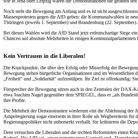
wie in Jena oder Leipzig waren die Demonstrationen die größten sei
Noch steht die Bewegung am Anfang und es ist nicht ausgeschlossen,
Massenprotesten gegen die AfD geben: die Kommunalwahlen in neun 
Thüringen (jeweils 1. September) und Brandenburg (22. September).
Bei diesen Wahlen wird die AfD Stand jetzt erdrutschartige Siege e
Chancen auf absolute Mehrheiten in einigen Kommunalparlamenten h
Kein Vertrauen in die Liberalen!
Die Knackpunkte, die über den Erfolg oder Misserfolg der Bewegung e
Bewegung stehen bürgerliche Organisationen und im Wesentlichen die
„Freiheit“ und „Solidarität“ aufzustülpen. Ihr Ziel ist offenkundig:
Fürsprecher der Bewegung sitzen auch in den Zentralen der DAX-Ko
etwa Joachim Nagel gegenüber dem SPIEGEL, dass er „als Bundesbank
ihre Profite.
Die Mehrheit der Demonstranten wiederum eint die Ablehnung der A
Ampelregierung sogar einerseits in ihrer Rolle als Wegbereiterin für 
Regierungspolitiker nicht unbemerkt verhallt. Sie kritisieren die Depo
Dem versuchen die Liberalen und die rechten Reformisten einen Riege
Reden“. Die AfD sei „unser gemeinsamer Gegner“ und „Demokraten“ m