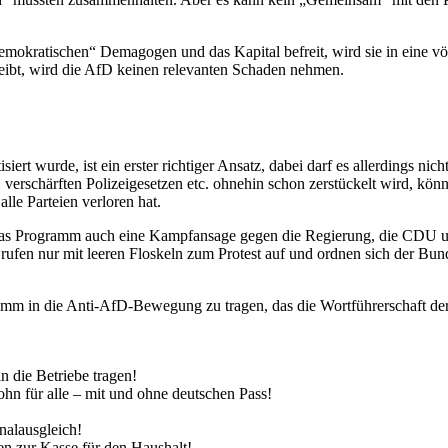
kratischen“ Demagogen und das Kapital befreit, wird sie in eine völl
 bleibt, wird die AfD keinen relevanten Schaden nehmen.
isiert wurde, ist ein erster richtiger Ansatz, dabei darf es allerdings n
schärften Polizeigesetzen etc. ohnehin schon zerstückelt wird, könne
alle Parteien verloren hat.
as Programm auch eine Kampfansage gegen die Regierung, die CDU u
ufen nur mit leeren Floskeln zum Protest auf und ordnen sich der Bun
m in die Anti-AfD-Bewegung zu tragen, das die Wortführerschaft der 
 die Betriebe tragen!
lohn für alle – mit und ohne deutschen Pass!
nalausgleich!
n zur Kasse für den Haushalt!