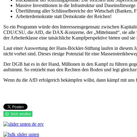
Massive Investitionen in die Infrastruktur und Daseinsfürsorg
Überführung aller Schlüsselbereiche der Wirtschaft (Banken, F
Arbeiterdemokratie statt Demokratie der Reichen!
So ein Programm würde den Interessensgegensatz zwischen Kapitaliste
CDU/CSU, die AfD, die DAX-Konzerne, der „Mittelstand“, sie alle 
der Arbeiterklasse eine tatsächliche Kampfperspektive bieten und si
Laut einer Auswertung der Hans-Böckler-Stiftung laufen in diesem Ja
nicht vorbei sind. Dieses riesige Potenzial für eine Massenstreikb
Der DGB hat es in der Hand, Millionen in den Kampf zu führen gegen di
aufnimmt. So entzieht man den Rechten den Boden und legt gleichzeit
Wenn du die AfD erfolgreich bekämpfen willst, dann kämpf mit uns 
Jetzt senden