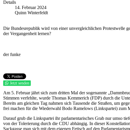
Details
14. Februar 2024
Quinn Winterfeldt
Die Bundesrepublik wird von einer unvergleichlichen Protestwelle ge
der Vergangenheit lernen?
der funke
Jetzt senden
Am 5. Februar jährt sich zum dritten Mal der sogenannte „Dammbru
Stimmen verfehlte, wurde Thomas Kemmerich (FDP) durch die Unter
Bereits am gleichen Tag nahmen sich Tausende die Straßen, um gege
frei machen für die Wiederwahl Bodo Ramelows (Linkspartei) zum Mi
Darauf grub die Linkspartei ihr parlamentarisches Grab nur umso tie
von der Tolerierung durch die CDU abhängig. In dieser Konstellation 
Sackgasse man sich mit dem eigenen Fetisch auf den Parlamentarismus