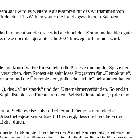
esem Jahr wird es weitere Katalysatoren für das Aufflammen von
ttfindenden EU-Wahlen sowie die Landtagswahlen in Sachsen,
aft im Parlament werden, sie wird auch bei den Kommunalwahlen gute
s diese über das gesamte Jahr 2024 hinweg aufflammen wird.
und konservative Presse feiert die Proteste und an der Spitze der
e versuchen, dem Protest ein zahnloses Programm für „Demokratie“,
bessern und die Überreste der „politischen Mitte“ beisammen halten.
), des „Mittelstands“ und den Unternehmerverbänden. So erklärt
italistenklasse fürchtet um den „Wirtschaftsstandort“, sprich um
erung. Stellenweise haben Redner und Demonstrierende die
Abschiebegesetzen kritisiert. Dies zeigt, dass die Heuchelei der
 Light“ durch.
erte Kritik an der Heuchelei der Ampel-Parteien als „spalterische
en und Politikern geben, die arbeiterfeindliche Politik umsetzen.