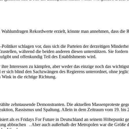
n Wahlumfragen Rekordwerte erzielt, könnte man annehmen, dass die R
tiker schlagen vor, dass sich die Parteien der derzeitigen Minderhe
zustellen, während die beiden anderen diesen unterstützen. Sie fordern
aufgibt und offenkundig Teil des Establishments wird.
r ihre Interessen zu kämpfen, aber weder das einzige noch das wichtigst
l er sich blind den Sachzwängen des Regierens unterordnet, ohne jegl
 Wink in die richtige Richtung.
hlte zehntausende Demonstranten. Die aktuellen Massenproteste gegen
aktion, Rassismus und Spaltung. Allein in dem Zeitraum vom 19. bis 2
ert als es Fridays For Future in Deutschland an seinem Höhepunkt g
ung abbrachen . Aber auch außerhalb der Metropolen war die Größe des