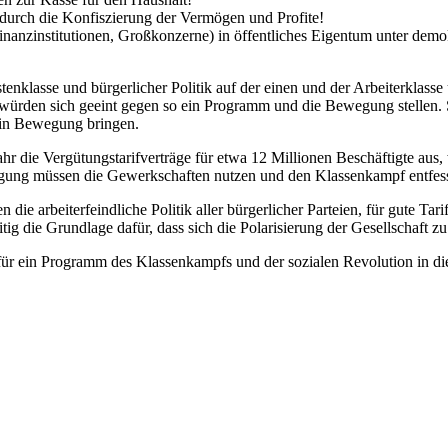
e durch die Konfiszierung der Vermögen und Profite!
inanzinstitutionen, Großkonzerne) in öffentliches Eigentum unter demo
nklasse und bürgerlicher Politik auf der einen und der Arbeiterklasse
würden sich geeint gegen so ein Programm und die Bewegung stellen.
e in Bewegung bringen.
hr die Vergütungstarifverträge für etwa 12 Millionen Beschäftigte aus
ewegung müssen die Gewerkschaften nutzen und den Klassenkampf entfes
e arbeiterfeindliche Politik aller bürgerlicher Parteien, für gute Tari
ig die Grundlage dafür, dass sich die Polarisierung der Gesellschaft 
für ein Programm des Klassenkampfs und der sozialen Revolution in d