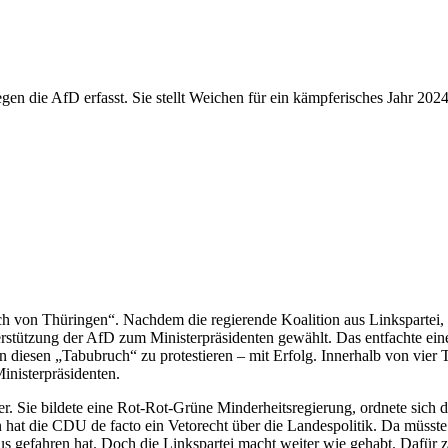
gen die AfD erfasst. Sie stellt Weichen für ein kämpferisches Jahr 2
ch von Thüringen“. Nachdem die regierende Koalition aus Linkspartei
stützung der AfD zum Ministerpräsidenten gewählt. Das entfachte ei
n diesen „Tabubruch“ zu protestieren – mit Erfolg. Innerhalb von vie
nisterpräsidenten.
fer. Sie bildete eine Rot-Rot-Grüne Minderheitsregierung, ordnete sich
hat die CDU de facto ein Vetorecht über die Landespolitik. Da müsste s
 gefahren hat. Doch die Linkspartei macht weiter wie gehabt. Dafür za