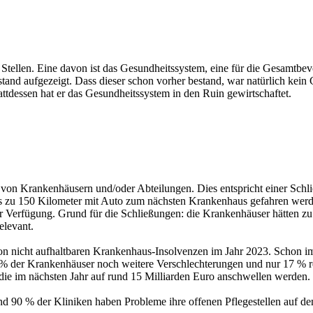
n Stellen. Eine davon ist das Gesundheitssystem, eine für die Gesamtb
and aufgezeigt. Dass dieser schon vorher bestand, war natürlich kein 
ttdessen hat er das Gesundheitssystem in den Ruin gewirtschaftet.
 von Krankenhäusern und/oder Abteilungen. Dies entspricht einer Schli
bis zu 150 Kilometer mit Auto zum nächsten Krankenhaus gefahren werde
r Verfügung. Grund für die Schließungen: die Krankenhäuser hätten zu
elevant.
on nicht aufhaltbaren Krankenhaus-Insolvenzen im Jahr 2023. Schon im
% der Krankenhäuser noch weitere Verschlechterungen und nur 17 % rec
 die im nächsten Jahr auf rund 15 Milliarden Euro anschwellen werden.
und 90 % der Kliniken haben Probleme ihre offenen Pflegestellen auf de