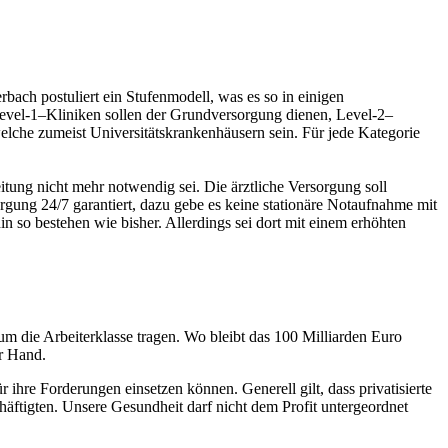
rbach postuliert ein Stufenmodell, was es so in einigen
Level-1–Kliniken sollen der Grundversorgung dienen, Level-2–
lche zumeist Universitätskrankenhäusern sein. Für jede Kategorie
tung nicht mehr notwendig sei. Die ärztliche Versorgung soll
sorgung 24/7 garantiert, dazu gebe es keine stationäre Notaufnahme mit
 so bestehen wie bisher. Allerdings sei dort mit einem erhöhten
m die Arbeiterklasse tragen. Wo bleibt das 100 Milliarden Euro
er Hand.
re Forderungen einsetzen können. Generell gilt, dass privatisierte
äftigten. Unsere Gesundheit darf nicht dem Profit untergeordnet