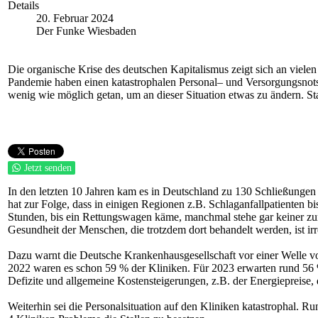
Details
20. Februar 2024
Der Funke Wiesbaden
Die organische Krise des deutschen Kapitalismus zeigt sich an viele
Pandemie haben einen katastrophalen Personal– und Versorgungsnotst
wenig wie möglich getan, um an dieser Situation etwas zu ändern. Sta
Jetzt senden
In den letzten 10 Jahren kam es in Deutschland zu 130 Schließungen
hat zur Folge, dass in einigen Regionen z.B. Schlaganfallpatienten 
Stunden, bis ein Rettungswagen käme, manchmal stehe gar keiner zu
Gesundheit der Menschen, die trotzdem dort behandelt werden, ist irr
Dazu warnt die Deutsche Krankenhausgesellschaft vor einer Welle v
2022 waren es schon 59 % der Kliniken. Für 2023 erwarten rund 56 
Defizite und allgemeine Kostensteigerungen, z.B. der Energiepreise,
Weiterhin sei die Personalsituation auf den Kliniken katastrophal. R