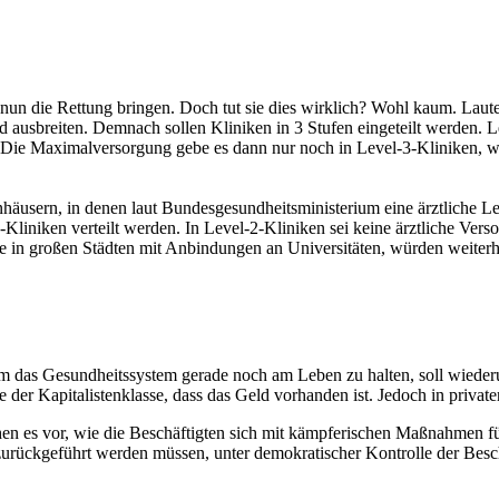
 nun die Rettung bringen. Doch tut sie dies wirklich? Wohl kaum. Laute
 ausbreiten. Demnach sollen Kliniken in 3 Stufen eingeteilt werden. 
 Die Maximalversorgung gebe es dann nur noch in Level-3-Kliniken, we
usern, in denen laut Bundesgesundheitsministerium eine ärztliche Lei
3-Kliniken verteilt werden. In Level-2-Kliniken sei keine ärztliche Ver
 in großen Städten mit Anbindungen an Universitäten, würden weiterhin
m das Gesundheitssystem gerade noch am Leben zu halten, soll wiederu
der Kapitalistenklasse, dass das Geld vorhanden ist. Jedoch in privat
s vor, wie die Beschäftigten sich mit kämpferischen Maßnahmen für ih
urückgeführt werden müssen, unter demokratischer Kontrolle der Besch