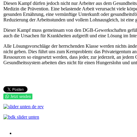
Diesen Kampf dürfen jedoch nicht nur Arbeiter aus dem Gesundheitssys
Medizin die Prävention. Eine belastende Arbeit verursacht viele körp
gesunden Ernährung, eine vernünftige Unterkunft oder gesundheitsför
Reduzierung der Arbeitsstunden und vollem Lohnausgleich, ist eine 
Dieser Kampf muss gemeinsam von den DGB-Gewerkschaften geführt w
auch die Ursachen für Krankheiten aufgreift und eine Lösung im Inter
Alle Lösungsvorschläge der herrschenden Klasse werden nichts ände
nicht geben. Dies führt uns zum Kernproblem: das Privateigentum an
Ressourcen so eingesetzt werden, dass jeder, zur jederzeit, an jedem 
Gesundheitssystem arbeiten dies nicht für einen Hungerslohn und u
Jetzt senden
Auf Facebook folgen