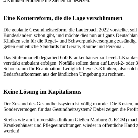
4 Kliniken Probleme die Stellen zu besetzen.
Eine Konterreform, die die Lage verschlimmert
Die geplante Gesundheitsreform, die Lauterbach 2022 vorstellte, soll
Bundesländern schon gibt, und möchte dies nun auf ganz Deutschland
Kliniken sein für die Regel– und Schwerpunktversorgung zuständig.
gelten einheitliche Standards für Geräte, Räume und Personal.
Das Stufenmodell degradiert 650 Krankenhäuser zu Level-1-Krankenhä
verstärkt ambulant erfolgen. Notfälle sollten dann auf Level-2- oder 
Schockraum für Reanimation. Lediglich Level-3-Kliniken, also solche
Bedarfsaufkommen aus der ländlichen Umgebung zu rechnen.
Keine Lösung im Kapitalismus
Der Zustand des Gesundheitssystem ist völlig marode. Die Kosten, u
Sondervermögen für das Gesundheitssystem? Dabei zeigen die Profite 
Streiks wie am Universitätsklinikum Gießen Marburg (UKGM) machen e
Krankenhäuser und Pflegeeinrichtungen wieder in öffentliche Hand z
werden!