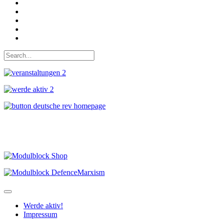
Bei Twitter teilen
Instagram
Auf Youtube folgen
der funke - Shop
marxist.com
Werde aktiv!
Impressum