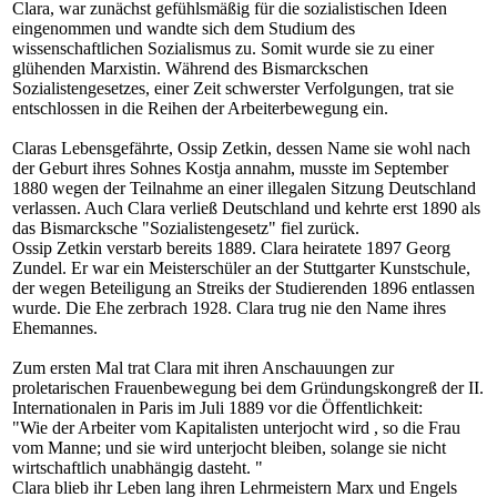
Clara, war zunächst gefühlsmäßig für die sozialistischen Ideen
eingenommen und wandte sich dem Studium des
wissenschaftlichen Sozialismus zu. Somit wurde sie zu einer
glühenden Marxistin. Während des Bismarckschen
Sozialistengesetzes, einer Zeit schwerster Verfolgungen, trat sie
entschlossen in die Reihen der Arbeiterbewegung ein.
Claras Lebensgefährte, Ossip Zetkin, dessen Name sie wohl nach
der Geburt ihres Sohnes Kostja annahm, musste im September
1880 wegen der Teilnahme an einer illegalen Sitzung Deutschland
verlassen. Auch Clara verließ Deutschland und kehrte erst 1890 als
das Bismarcksche "Sozialistengesetz" fiel zurück.
Ossip Zetkin verstarb bereits 1889. Clara heiratete 1897 Georg
Zundel. Er war ein Meisterschüler an der Stuttgarter Kunstschule,
der wegen Beteiligung an Streiks der Studierenden 1896 entlassen
wurde. Die Ehe zerbrach 1928. Clara trug nie den Name ihres
Ehemannes.
Zum ersten Mal trat Clara mit ihren Anschauungen zur
proletarischen Frauenbewegung bei dem Gründungskongreß der II.
Internationalen in Paris im Juli 1889 vor die Öffentlichkeit:
"Wie der Arbeiter vom Kapitalisten unterjocht wird , so die Frau
vom Manne; und sie wird unterjocht bleiben, solange sie nicht
wirtschaftlich unabhängig dasteht. "
Clara blieb ihr Leben lang ihren Lehrmeistern Marx und Engels