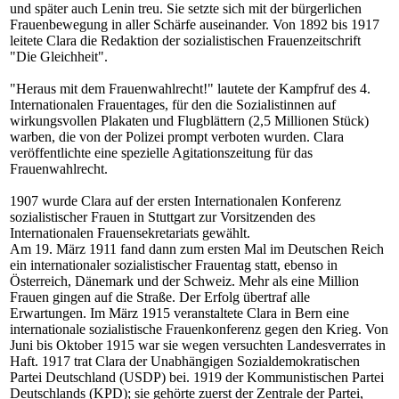
und später auch Lenin treu. Sie setzte sich mit der bürgerlichen
Frauenbewegung in aller Schärfe auseinander. Von 1892 bis 1917
leitete Clara die Redaktion der sozialistischen Frauenzeitschrift
"Die Gleichheit".
"Heraus mit dem Frauenwahlrecht!" lautete der Kampfruf des 4.
Internationalen Frauentages, für den die Sozialistinnen auf
wirkungsvollen Plakaten und Flugblättern (2,5 Millionen Stück)
warben, die von der Polizei prompt verboten wurden. Clara
veröffentlichte eine spezielle Agitationszeitung für das
Frauenwahlrecht.
1907 wurde Clara auf der ersten Internationalen Konferenz
sozialistischer Frauen in Stuttgart zur Vorsitzenden des
Internationalen Frauensekretariats gewählt.
Am 19. März 1911 fand dann zum ersten Mal im Deutschen Reich
ein internationaler sozialistischer Frauentag statt, ebenso in
Österreich, Dänemark und der Schweiz. Mehr als eine Million
Frauen gingen auf die Straße. Der Erfolg übertraf alle
Erwartungen. Im März 1915 veranstaltete Clara in Bern eine
internationale sozialistische Frauenkonferenz gegen den Krieg. Von
Juni bis Oktober 1915 war sie wegen versuchten Landesverrates in
Haft. 1917 trat Clara der Unabhängigen Sozialdemokratischen
Partei Deutschland (USDP) bei. 1919 der Kommunistischen Partei
Deutschlands (KPD); sie gehörte zuerst der Zentrale der Partei,