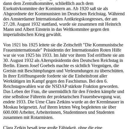
dann dem Zentralkommitee, schließlich auch dem
Exekutivkommitee der Komintern an. Ab 1920 saß sie als
Abgeordnete der Kommunisten im Deutschen Reichstag. Während
des Amsterdamer Internationalen Antikriegskongresses, der am
27./28. August 1932 stattfand, wurde sie zusammen mit Heinrich
Mann und Albert Einstein in das Weltkommitee gegen den
imperialistischen Krieg gewählt.
Von 1921 bis 1925 leitete sie die Zeitschrift "Die Kommunistische
Fraueninternationale" Präsidentin der Internationalen Roten Hilfe
war sie von 1925 bis 1933. Im Jahr vor ihrem Tod eröffnete sie am
30. August 1932 als Alterspräsidentin den Deutschen Reichstag in
Berlin. Einem Josef Goebels machte es sichtlich Vergnügen, die
Greisin mit Beschimpfungen und Verleumdungen zu überschütten.
In ihrer Eröffnungsrede forderte sie die Einheitsfront aller
Werktätigen im Kampf gegen den Faschismus. Bei den 6.
Reichstagswahlen war die NSDAP stärkste Fraktion geworden.
Das Leben der Frau, die unermüdlich für den Frieden kämpfte und
eine selbstlose Führerin der proletarischen Frauenbewegung war,
endete 1933. Die Urne Clara Zetkins wurde an der Kremlmauer in
Moskau beigesetzt. Auf ihrem letzten Weg begleiteten sie über
600.000 Arbeiter, Arbeiterinnen, Studentinnen und Studenten
zusammen mit Rotarmisten.
Clara Zetkin besaß jene große Fähigkeit, ohne die eine