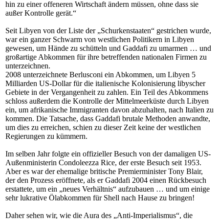
hin zu einer offeneren Wirtschaft ändern müssen, ohne dass sie
außer Kontrolle gerät.“
Seit Libyen von der Liste der „Schurkenstaaten“ gestrichen wurde,
war ein ganzer Schwarm von westlichen Politikern in Libyen
gewesen, um Hände zu schütteln und Gaddafi zu umarmen … und
großartige Abkommen für ihre betreffenden nationalen Firmen zu
unterzeichnen.
2008 unterzeichnete Berlusconi ein Abkommen, um Libyen 5
Milliarden US-Dollar für die italienische Kolonisierung libyscher
Gebiete in der Vergangenheit zu zahlen. Ein Teil des Abkommens
schloss außerdem die Kontrolle der Mittelmeerküste durch Libyen
ein, um afrikanische Immigranten davon abzuhalten, nach Italien zu
kommen. Die Tatsache, dass Gaddafi brutale Methoden anwandte,
um dies zu erreichen, schien zu dieser Zeit keine der westlichen
Regierungen zu kümmern.
Im selben Jahr folgte ein offizieller Besuch von der damaligen US-
Außenministerin Condoleezza Rice, der erste Besuch seit 1953.
Aber es war der ehemalige britische Premierminister Tony Blair,
der den Prozess eröffnete, als er Gaddafi 2004 einen Rückbesuch
erstattete, um ein „neues Verhältnis“ aufzubauen … und um einige
sehr lukrative Ölabkommen für Shell nach Hause zu bringen!
Daher sehen wir, wie die Aura des „Anti-Imperialismus“, die