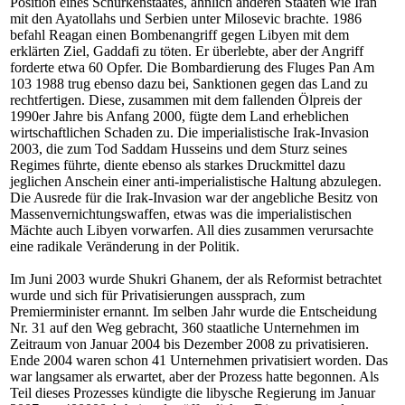
Position eines Schurkenstaates, ähnlich anderen Staaten wie Iran
mit den Ayatollahs und Serbien unter Milosevic brachte. 1986
befahl Reagan einen Bombenangriff gegen Libyen mit dem
erklärten Ziel, Gaddafi zu töten. Er überlebte, aber der Angriff
forderte etwa 60 Opfer. Die Bombardierung des Fluges Pan Am
103 1988 trug ebenso dazu bei, Sanktionen gegen das Land zu
rechtfertigen. Diese, zusammen mit dem fallenden Ölpreis der
1990er Jahre bis Anfang 2000, fügte dem Land erheblichen
wirtschaftlichen Schaden zu. Die imperialistische Irak-Invasion
2003, die zum Tod Saddam Husseins und dem Sturz seines
Regimes führte, diente ebenso als starkes Druckmittel dazu
jeglichen Anschein einer anti-imperialistische Haltung abzulegen.
Die Ausrede für die Irak-Invasion war der angebliche Besitz von
Massenvernichtungswaffen, etwas was die imperialistischen
Mächte auch Libyen vorwarfen. All dies zusammen verursachte
eine radikale Veränderung in der Politik.
Im Juni 2003 wurde Shukri Ghanem, der als Reformist betrachtet
wurde und sich für Privatisierungen aussprach, zum
Premierminister ernannt. Im selben Jahr wurde die Entscheidung
Nr. 31 auf den Weg gebracht, 360 staatliche Unternehmen im
Zeitraum von Januar 2004 bis Dezember 2008 zu privatisieren.
Ende 2004 waren schon 41 Unternehmen privatisiert worden. Das
war langsamer als erwartet, aber der Prozess hatte begonnen. Als
Teil dieses Prozesses kündigte die libysche Regierung im Januar