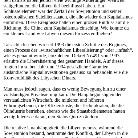
Seit damals haben jedoch viele wichtige Änderungen weltweit
stattgefunden, die Libyen tief beeinflusst haben. Ein
Schlüsselelement war der Zerfall der Sowjetunion und seiner
osteuropäischen Satellitenstaaten, die alle wieder den Kapitalismus
einführten. Diese Ereignisse hatten einen großen Einfluss auf die
Richtung, die China zum Kapitalismus einschlug. Wie konnte da
ein kleines Land wie Libyen diesem Prozess entfliehen?
Tatsächlich sehen wir seit 1993 die ersten Schritte des Regimes,
einen Prozess der „wirtschaftlichen Liberalisierung“ oder „infitah“,
wie es genannt wurde, einzuleiten. Dekret Nr.491 von 1993
erlaubte die Liberalisierung des gesamten Handels. Auf dieses
folgten im selben Jahr und 1994 gesetzliche Garantien,
ausländische Kapitalinvestitionen genauso zu behandeln wie die
Konvertibilität des Libyschen Dinars.
Man muss jedoch sagen, dass es wenig Bewegung hin zu einer
vollständigen Privatisierung kam. Die Hauptbegünstigten der
verstaatlichten Wirtschaft, die mittleren und höheren
Führungsebenen, die Offizierskaste, die Technokraten, die die
Ölindustrie betrieben, ebenso wie die Staatsbediensteten hatten
wenig Interesse daran, den Status Quo zu ändern.
Die relative Unabhängigkeit, die Libyen genoss, während die
Sowjetunion bestand, bestimmte den Konflikt, der Libyen in die