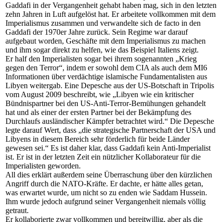
Gaddafi in der Vergangenheit gehabt haben mag, sich in den letzten
zehn Jahren in Luft aufgelöst hat. Er arbeitete vollkommen mit dem
Imperialismus zusammen und verwandelte sich de facto in den
Gaddafi der 1970er Jahre zurück. Sein Regime war darauf
aufgebaut worden, Geschäfte mit dem Imperialismus zu machen
und ihm sogar direkt zu helfen, wie das Beispiel Italiens zeigt.
Er half den Imperialisten sogar bei ihrem sogenannten „Krieg
gegen den Terror“, indem er sowohl dem CIA als auch dem MI6
Informationen über verdächtige islamische Fundamentalisten aus
Libyen weitergab. Eine Depesche aus der US-Botschaft in Tripolis
vom August 2009 beschreibt, wie „Libyen wie ein kritischer
Bündnispartner bei den US-Anti-Terror-Bemühungen gehandelt
hat und als einer der ersten Partner bei der Bekämpfung des
Durchlaufs ausländischer Kämpfer betrachtet wird.“ Die Depesche
legte darauf Wert, dass „die strategische Partnerschaft der USA und
Libyens in diesem Bereich sehr förderlich für beide Länder
gewesen sei.“ Es ist daher klar, dass Gaddafi kein Anti-Imperialist
ist. Er ist in der letzten Zeit ein nützlicher Kollaborateur für die
Imperialisten geworden.
All dies erklärt außerdem seine Überraschung über den kürzlichen
Angriff durch die NATO-Kräfte. Er dachte, er hätte alles getan,
was erwartet wurde, um nicht so zu enden wie Saddam Hussein.
Ihm wurde jedoch aufgrund seiner Vergangenheit niemals völlig
getraut.
Er kollaborierte zwar vollkommen und bereitwillig, aber als die