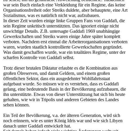
war sein Buch einfach eine Verkleidung für ein Regime, das keine
Organisationsfreiheit oder Streiks duldete, aber behauptete, eine Art
Sozialismus, was es natürlich nicht war, aufzubauen.
In dieser Zeit wurden einige linke Gruppen Fans von Gaddafi, die
sein Regime unkritisch unterstützten. Das ignoriert einige nicht
unwichtige Details. Z.B. untersagte Gaddafi 1969 unabhängige
Gewerkschaften und Streiks waren einige Jahre später komplett
verboten. Nachdem erst einmal die Arbeiterorganisationen verboten
waren, wurden staatlich kontrollierte Gewerkschaften gegründet.
Was damit geschaffen wurde, war ein totalitäres Regime, unter der
scharfen Kontrolle von Gaddafi selbst.
Trotz dieser brutalen Diktatur erlaubte es die Kombination aus
großen Ölreserven, und damit Geldern, und einem großen
öffentlichen Sektor, dass ein ausgedehnter Wohlfahrtsstaat
aufgebaut wurde. So müssen wir es verstehen, dass es Gaddafi
gelang, eine bedeutende Basis in der Bevölkerung aufzubauen, die
ihn unterstützte. Etwas von dieser Unterstützung hat sich bis heute
gehalten, wie wir in Tripolis und anderen Gebieten des Landes
sehen können.
Ein Teil der Bevölkerung, v.a. der älteren Generation, wird sich
noch erinnern, wie es unter König Idris war und wie sich Libyen
danach unter Gaddafi entwickelt hat.