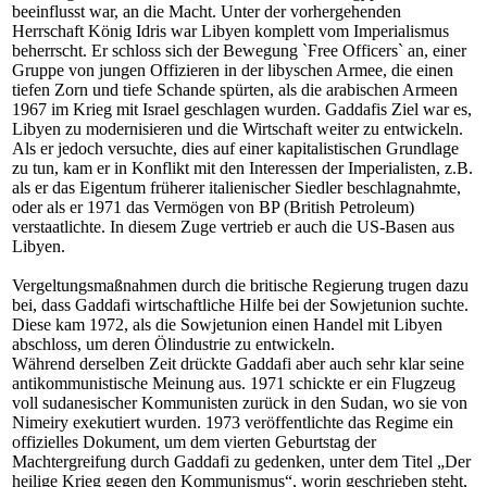
beeinflusst war, an die Macht. Unter der vorhergehenden
Herrschaft König Idris war Libyen komplett vom Imperialismus
beherrscht. Er schloss sich der Bewegung `Free Officers` an, einer
Gruppe von jungen Offizieren in der libyschen Armee, die einen
tiefen Zorn und tiefe Schande spürten, als die arabischen Armeen
1967 im Krieg mit Israel geschlagen wurden. Gaddafis Ziel war es,
Libyen zu modernisieren und die Wirtschaft weiter zu entwickeln.
Als er jedoch versuchte, dies auf einer kapitalistischen Grundlage
zu tun, kam er in Konflikt mit den Interessen der Imperialisten, z.B.
als er das Eigentum früherer italienischer Siedler beschlagnahmte,
oder als er 1971 das Vermögen von BP (British Petroleum)
verstaatlichte. In diesem Zuge vertrieb er auch die US-Basen aus
Libyen.
Vergeltungsmaßnahmen durch die britische Regierung trugen dazu
bei, dass Gaddafi wirtschaftliche Hilfe bei der Sowjetunion suchte.
Diese kam 1972, als die Sowjetunion einen Handel mit Libyen
abschloss, um deren Ölindustrie zu entwickeln.
Während derselben Zeit drückte Gaddafi aber auch sehr klar seine
antikommunistische Meinung aus. 1971 schickte er ein Flugzeug
voll sudanesischer Kommunisten zurück in den Sudan, wo sie von
Nimeiry exekutiert wurden. 1973 veröffentlichte das Regime ein
offizielles Dokument, um dem vierten Geburtstag der
Machtergreifung durch Gaddafi zu gedenken, unter dem Titel „Der
heilige Krieg gegen den Kommunismus“, worin geschrieben steht,