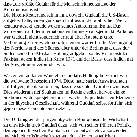
dass „die größte Gefahr für die Menschheit heutzutage der
Kommunismus ist.“
Die Nixon-Regierung sah in ihm, obwohl Gaddafi die US-Basen
aufgelöst hatte, einen günstigen Einfluss in der arabischen Welt,
genauer gesagt gerade wegen seines Antikommunismus. Das
wurde auch auf der internationalen Bühne so ausgedrückt. Anfangs
war Gaddafi nicht sonderlich erfreut über Ägyptens enge
Verbindung zur Sowjetunion. Im Jemen war er für die Vereinigung
des Nordens und des Südens, aber unter der Bedingung, dass der
Süden seine Pro-Moskau-Haltung aufgeben sollte. Er unterstütze
Pakistan gegen Indien im Krieg 1971 auf der Basis, dass Indien mit
der Sowjetunion verbündet war.
Was einen radikalen Wandel in Gaddafis Haltung hervorrief war
die weltweite Rezession 1974. Diese hatte starke Auswirkungen
auf Libyen, die dazu führten, dass die sozialen Unruhen wuchsen.
Dies wiederum rief Spaltungen im Regime selbst hervor, einige
Sektionen widerspiegelten die schwachen kapitalistischen Elemente
in der libyschen Gesellschaft, während Gaddafi selbst fortfuhr, sich
gegen diese Elemente einzusetzen.
Die Unfähigkeit der jungen libyschen Bourgeoisie die Wirtschaft
zu entwickeln trieb Gaddafi dazu, sich von seiner früheren Politik,
den eigenen libyschen Kapitalismus zu entwickeln, abzuwenden
und sich einer Wirtschaft zuzuwenden, die von staatlichen