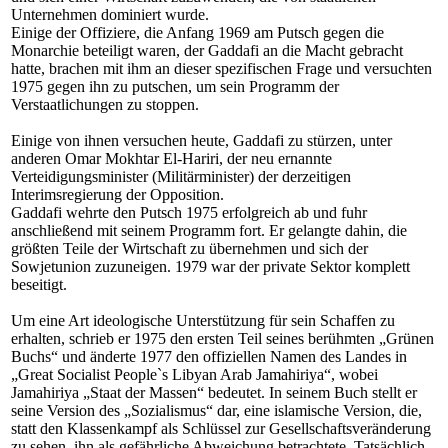
Unternehmen dominiert wurde.
Einige der Offiziere, die Anfang 1969 am Putsch gegen die
Monarchie beteiligt waren, der Gaddafi an die Macht gebracht
hatte, brachen mit ihm an dieser spezifischen Frage und versuchten
1975 gegen ihn zu putschen, um sein Programm der
Verstaatlichungen zu stoppen.
Einige von ihnen versuchen heute, Gaddafi zu stürzen, unter
anderen Omar Mokhtar El-Hariri, der neu ernannte
Verteidigungsminister (Militärminister) der derzeitigen
Interimsregierung der Opposition.
Gaddafi wehrte den Putsch 1975 erfolgreich ab und fuhr
anschließend mit seinem Programm fort. Er gelangte dahin, die
größten Teile der Wirtschaft zu übernehmen und sich der
Sowjetunion zuzuneigen. 1979 war der private Sektor komplett
beseitigt.
Um eine Art ideologische Unterstützung für sein Schaffen zu
erhalten, schrieb er 1975 den ersten Teil seines berühmten „Grünen
Buchs“ und änderte 1977 den offiziellen Namen des Landes in
„Great Socialist People`s Libyan Arab Jamahiriya“, wobei
Jamahiriya „Staat der Massen“ bedeutet. In seinem Buch stellt er
seine Version des „Sozialismus“ dar, eine islamische Version, die,
statt den Klassenkampf als Schlüssel zur Gesellschaftsveränderung
zu sehen, ihn als gefährliche Abweichung betrachtete. Tatsächlich