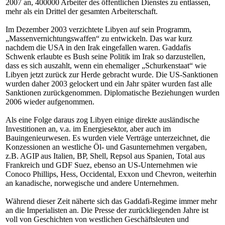
2007 an, 400000 Arbeiter des öffentlichen Dienstes zu entlassen,
mehr als ein Drittel der gesamten Arbeiterschaft.
Im Dezember 2003 verzichtete Libyen auf sein Programm,
„Massenvernichtungswaffen“ zu entwickeln. Das war kurz
nachdem die USA in den Irak eingefallen waren. Gaddafis
Schwenk erlaubte es Bush seine Politik im Irak so darzustellen,
dass es sich auszahlt, wenn ein ehemaliger „Schurkenstaat“ wie
Libyen jetzt zurück zur Herde gebracht wurde. Die US-Sanktionen
wurden daher 2003 gelockert und ein Jahr später wurden fast alle
Sanktionen zurückgenommen. Diplomatische Beziehungen wurden
2006 wieder aufgenommen.
Als eine Folge daraus zog Libyen einige direkte ausländische
Investitionen an, v.a. im Energiesektor, aber auch im
Bauingenieurwesen. Es wurden viele Verträge unterzeichnet, die
Konzessionen an westliche Öl- und Gasunternehmen vergaben,
z.B. AGIP aus Italien, BP, Shell, Repsol aus Spanien, Total aus
Frankreich und GDF Suez, ebenso an US-Unternehmen wie
Conoco Phillips, Hess, Occidental, Exxon und Chevron, weiterhin
an kanadische, norwegische und andere Unternehmen.
Während dieser Zeit näherte sich das Gaddafi-Regime immer mehr
an die Imperialisten an. Die Presse der zurückliegenden Jahre ist
voll von Geschichten von westlichen Geschäftsleuten und