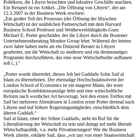
Politikern, die Libyen besuchten und lukrative Geschäfte machten.
Ein Beispiel ist ein Artikel, „Die Öffnung von Libyen“, der am
12.3.2007 in der Business Week erschien:
„Ein großer Teil des Prozesses (der Öffnung der libyschen
Wirtschaft) ist der unüblichen Partnerschaft mit dem Harvard
Business School Professor und Wettbewerbfähigkeits-Guru
Michael E. Porter geschuldet, der die Libyer durch die Bostoner
Unternehmensberatung Monitor Group lehrt. Während der letzten
zwei Jahre haben mehr als ein Dutzend Berater in Libyen
gearbeitet, um die Wirtschaft zu studieren und ein dreimonatiges
Programm durchzuführen, das eine neue Wirtschaftselite aufbauen
soll (..).“
„Porter wurde überredet, diesen Job bei Gaddafis Sohn Saif al
Islam zu übernehmen. Der ehemalige Hochschulabsolvent der
London School of Economics ist ein magerer Mann, der teure
europäische Konfektionsanzüge liebt und eine wirtschaftliche
Reform nach westlicher Art bevorzugt. Seit den ersten Treffen mit
Saif bei mehreren Abendessen in London reiste Porter dreimal nach
Libyen und traf höhere Regierungsmitglieder, einschließlich dem
älteren Gaddafi.“
Saif al Islam, einer der Söhne Gaddafis, steht im Ruf für die
Liberalisierung der Wirtschaft zu sein und drängt auf mehr liberale
Wirtschaftspolitik, v.a. mehr Privatisierungen! Wie die Business
Week zitierte, erklärte Saif, dass „wir uns von einer Staatswirtschaft