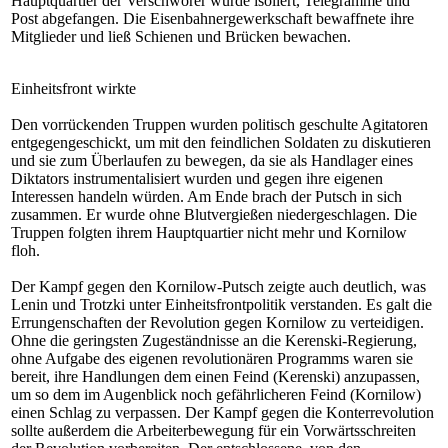
Hauptquartier der Verschwörer wurde isoliert, Telegramme und
Post abgefangen. Die Eisenbahnergewerkschaft bewaffnete ihre
Mitglieder und ließ Schienen und Brücken bewachen.
Einheitsfront wirkte
Den vorrückenden Truppen wurden politisch geschulte Agitatoren
entgegengeschickt, um mit den feindlichen Soldaten zu diskutieren
und sie zum Überlaufen zu bewegen, da sie als Handlager eines
Diktators instrumentalisiert wurden und gegen ihre eigenen
Interessen handeln würden. Am Ende brach der Putsch in sich
zusammen. Er wurde ohne Blutvergießen niedergeschlagen. Die
Truppen folgten ihrem Hauptquartier nicht mehr und Kornilow
floh.
Der Kampf gegen den Kornilow-Putsch zeigte auch deutlich, was
Lenin und Trotzki unter Einheitsfrontpolitik verstanden. Es galt die
Errungenschaften der Revolution gegen Kornilow zu verteidigen.
Ohne die geringsten Zugeständnisse an die Kerenski-Regierung,
ohne Aufgabe des eigenen revolutionären Programms waren sie
bereit, ihre Handlungen dem einen Feind (Kerenski) anzupassen,
um so dem im Augenblick noch gefährlicheren Feind (Kornilow)
einen Schlag zu verpassen. Der Kampf gegen die Konterrevolution
sollte außerdem die Arbeiterbewegung für ein Vorwärtsschreiten