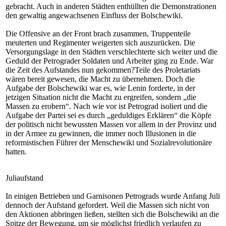
gebracht. Auch in anderen Städten enthüllten die Demonstrationen
den gewaltig angewachsenen Einfluss der Bolschewiki.
Die Offensive an der Front brach zusammen, Truppenteile
meuterten und Regimenter weigerten sich auszurücken. Die
Versorgungslage in den Städten verschlechterte sich weiter und die
Geduld der Petrograder Soldaten und Arbeiter ging zu Ende. War
die Zeit des Aufstandes nun gekommen?Teile des Proletariats
wären bereit gewesen, die Macht zu übernehmen. Doch die
Aufgabe der Bolschewiki war es, wie Lenin forderte, in der
jetzigen Situation nicht die Macht zu ergreifen, sondern „die
Massen zu erobern“. Nach wie vor ist Petrograd isoliert und die
Aufgabe der Partei sei es durch „geduldiges Erklären“ die Köpfe
der politisch nicht bewussten Massen vor allem in der Provinz und
in der Armee zu gewinnen, die immer noch Illusionen in die
reformistischen Führer der Menschewiki und Sozialrevolutionäre
hatten.
Juliaufstand
In einigen Betrieben und Garnisonen Petrograds wurde Anfang Juli
dennoch der Aufstand gefordert. Weil die Massen sich nicht von
den Aktionen abbringen ließen, stellten sich die Bolschewiki an die
Spitze der Bewegung, um sie möglichst friedlich verlaufen zu