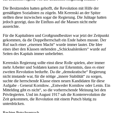
Die Besitzenden hatten gehofft, die Revolution mit Hilfe der
gemäßigten Sozialisten zu zügeln. Mit Kerenski an der Spitze
stellten diese inzwischen sogar die Regierung. Die Julitage hatten
jedoch gezeigt, dass ihr Einfluss auf die Massen nicht mehr
ausreichte.
Für die Kapitalisten und Großgrundbesitzer war jetzt der Zeitpunkt
gekommen, da die Doppelherrschaft ein Ende haben musste. Der
Ruf nach einer „eisernen Macht“ wurde immer lauter. Die Idee
eines über den Klassen stehenden „Schicksalslenkers“ wurde auf
Seiten des Kapitals immer unbeliebter.
Kerenskis Regierung sollte einst diese Rolle spielen, aber immer
mehr Arbeiter und Soldaten kamen zur Erkenntnis, dass es einer
zweiten Revolution bedurfte. Da die „demokratische“ Regierung
nicht imstande war, für die nötige „innere Stabilität“ zu sorgen,
suchte die herrschende Klasse einen neuen Kandidaten für diese
Aufgabe - General Kornilow. „Entweder Kornilow oder Lenin. Ein
Mittelding gibt es nicht“, so die vorherrschende Meinung bei den
Privilegierten. Und im August 1917 sah die Konterrevolution die
Zeit gekommen, die Revolution mit einem Putsch blutig zu
unterdrücken.
Rechter Putschversuch