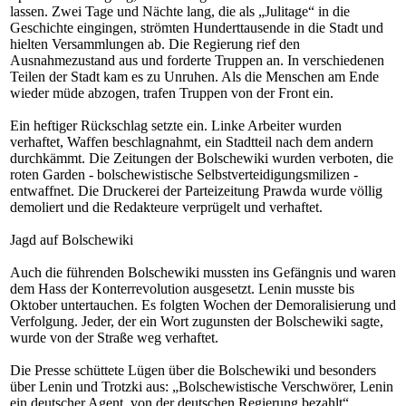
lassen. Zwei Tage und Nächte lang, die als „Julitage“ in die
Geschichte eingingen, strömten Hunderttausende in die Stadt und
hielten Versammlungen ab. Die Regierung rief den
Ausnahmezustand aus und forderte Truppen an. In verschiedenen
Teilen der Stadt kam es zu Unruhen. Als die Menschen am Ende
wieder müde abzogen, trafen Truppen von der Front ein.
Ein heftiger Rückschlag setzte ein. Linke Arbeiter wurden
verhaftet, Waffen beschlagnahmt, ein Stadtteil nach dem andern
durchkämmt. Die Zeitungen der Bolschewiki wurden verboten, die
roten Garden - bolschewistische Selbstverteidigungsmilizen -
entwaffnet. Die Druckerei der Parteizeitung Prawda wurde völlig
demoliert und die Redakteure verprügelt und verhaftet.
Jagd auf Bolschewiki
Auch die führenden Bolschewiki mussten ins Gefängnis und waren
dem Hass der Konterrevolution ausgesetzt. Lenin musste bis
Oktober untertauchen. Es folgten Wochen der Demoralisierung und
Verfolgung. Jeder, der ein Wort zugunsten der Bolschewiki sagte,
wurde von der Straße weg verhaftet.
Die Presse schüttete Lügen über die Bolschewiki und besonders
über Lenin und Trotzki aus: „Bolschewistische Verschwörer, Lenin
ein deutscher Agent, von der deutschen Regierung bezahlt“.