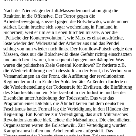
Nach der Niederlage der Juli-Massendemonstration ging die
Reaktion in die Offensive. Der Terror gegen die
Arbeiterbewegung, speziell gegen die Bolschewiki, wurde immer
stärker. Lenin brachte sich sogar wochenlang in Finnland in
Sicherheit, weil er um sein Leben fürchten musste. Aber die
„Peitsche der Konterrevolution“, wie Marx es einst ausdrückte,
löste wieder den Widerstand der Arbeiter aus und das Pendel
schlug von nun wieder nach links. Der Kornilow-Putsch zeigte den
Massen, dass nur die Bolschewiki diese Gefahr richtig einschätzten
und auch bereit waren, konsequent dagegen anzukämpfen.Was
waren die politischen Ziele General Kornilows? Er forderte z.B.
die Wiedereinführung der Todesstrafe an der Front, das Verbot von
Versammlungen an der Front, die Auflösung der revolutionären
Regimenter und ein Ende der Soldatenräte. Außerdem forderte er
die Wiederherstellung der Todesstrafe für Zivilisten, die Einführung
des Standrechts und ein Streikverbot in der Industrie und bei der
Eisenbahn unter Androhung der Todesstrafe. Das war das
Programm einer Diktatur, die Ähnlichkeiten mit dem deutschen
Faschismus hatte. Formal lag die Verteidigung in den Händen der
Regierung. Ein Komitee zur Verteidigung, das auch Militärisches
Revolutionskomitee hieß, leitete die Maßnahmen. Die eigentlichen
Organisatoren waren die Bolschewiki. Zur Verteidigung wurden
Kampfmannschaften und Arbeitermilizen aufgestellt. Das