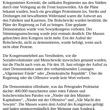
Kriegsminister Kerenski, die radikalen Regimenter aus den Städten
durch eine Verlegung an die Front loszuwerden. Als die Pläne
bekannt wurden, brach ein gewaltiger Proteststurm los. Streiks und
Drohungen mit bewaffnetem Widerstand waren die Antwort aus
den Fabriken und Kasernen. Die Bolschewiki wurden bestürmt, die
Pläne der Regierung zu Fall zu bringen. Eine geplante
Demonstration wurde vom Sowjetkongress verboten. Der
Stimmungsumschwung wurde jetzt erstmals deutlich: Die Massen
gehorchten dem Kongress nicht mehr. Erst der Aufruf der
Bolschewiki, nicht zu demonstrieren, wurde befolgt, wenn auch
nicht ohne Proteste.
Die Kongressmehrheit aus Versöhnlern, wie die
Sozialrevolutionäre und Menschewiki inzwischen genannt wurden,
trat die Flucht nach vorn an. Für den 18. Juni erfolgte der Aufruf zu
einer Demonstration unter den verharmlosenden Losungen
„Allgemeiner Friede“ oder „Demokratische Republik“. Über die
Regierung oder die Offensive wurde kein Wort verloren.
Die Demonstration offenbarte, was das Petrograder Proletariat
dachte: 400.000 marschierten unter roten Fahnen und
bolschewistischen Parolen wie „Nieder mit den Minister-
Kapitalisten“, „Nieder mit der Offensive“ und „Alle Macht den
Sowjets“. Die Massen waren dem Aufruf des Kongresses gefolgt
und hatten unmissverständlich ihre Meinung zum Ausdruck