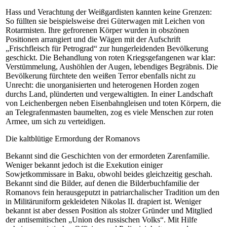
Hass und Verachtung der Weißgardisten kannten keine Grenzen:
So füllten sie beispielsweise drei Güterwagen mit Leichen von
Rotarmisten. Ihre gefrorenen Körper wurden in obszönen
Positionen arrangiert und die Wägen mit der Aufschrift
„Frischfleisch für Petrograd“ zur hungerleidenden Bevölkerung
geschickt. Die Behandlung von roten Kriegsgefangenen war klar:
Verstümmelung, Aushöhlen der Augen, lebendiges Begräbnis. Die
Bevölkerung fürchtete den weißen Terror ebenfalls nicht zu
Unrecht: die unorganisierten und heterogenen Horden zogen
durchs Land, plünderten und vergewaltigten. In einer Landschaft
von Leichenbergen neben Eisenbahngleisen und toten Körpern, die
an Telegrafenmasten baumelten, zog es viele Menschen zur roten
Armee, um sich zu verteidigen.
Die kaltblütige Ermordung der Romanovs
Bekannt sind die Geschichten von der ermordeten Zarenfamilie.
Weniger bekannt jedoch ist die Exekution einiger
Sowjetkommissare in Baku, obwohl beides gleichzeitig geschah.
Bekannt sind die Bilder, auf denen die Bilderbuchfamilie der
Romanovs fein herausgeputzt in patriarchalischer Tradition um den
in Militäruniform gekleideten Nikolas II. drapiert ist. Weniger
bekannt ist aber dessen Position als stolzer Gründer und Mitglied
der antisemitischen „Union des russischen Volks“. Mit Hilfe