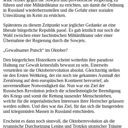
führen und eine Militärdiktatur zu errichten, um damit die Ordnung
in Russland wiederherzustellen und die Gefahr einer sozialen
Umwälzung im Keim zu ersticken.
Spätestens zu diesem Zeitpunkt war jeglicher Gedanke an eine
liberale bürgerliche Republik passé. Es gab letztlich nur noch die
Wahl zwischen einer faschistischen Militärdiktatur oder einer
Übernahme der Regierung durch die Sowjets.
„Gewaltsamer Putsch“ im Oktober?
Den bürgerlichen Historikern scheint weiterhin ihre paradoxe
Haltung zur Gewalt keinesfalls bewusst zu sein. Einerseits
verurteilen sie die Oktoberrevolution absolut. Gleichzeitig stellen
sie den Ersten Weltkrieg, der ein noch nie gekanntes Ausmaß der
Zerstörung auf dem europäischen Kontinent hervorrief, als
unvermeidbare Notwendigkeit dar. Nun war ein Ziel der
Russischen Revolution jedoch die schnellstmögliche Beendigung
des Kriegs und somit die Rettung tausender Menschenleben,
welche für die imperialistischen Interessen ihrer Herrscher gelassen
werden sollten. Und dies war das Ziel, für das sich die hungernden
und kriegsmüden Massen in Russland entschieden.
Erscheint es dann noch sinnvoll, die Oktoberrevolution als die
tyrannische Durchsetzung Lenins und Trotzkis utopischer Träume