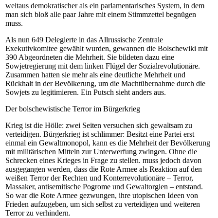
weitaus demokratischer als ein parlamentarisches System, in dem
man sich bloß alle paar Jahre mit einem Stimmzettel begnügen
muss.
Als nun 649 Delegierte in das Allrussische Zentrale
Exekutivkomitee gewählt wurden, gewannen die Bolschewiki mit
390 Abgeordneten die Mehrheit. Sie bildeten dazu eine
Sowjetregierung mit dem linken Flügel der Sozialrevolutionäre.
Zusammen hatten sie mehr als eine deutliche Mehrheit und
Rückhalt in der Bevölkerung, um die Machtübernahme durch die
Sowjets zu legitimieren. Ein Putsch sieht anders aus.
Der bolschewistische Terror im Bürgerkrieg
Krieg ist die Hölle: zwei Seiten versuchen sich gewaltsam zu
verteidigen. Bürgerkrieg ist schlimmer: Besitzt eine Partei erst
einmal ein Gewaltmonopol, kann es die Mehrheit der Bevölkerung
mit militärischen Mitteln zur Unterwerfung zwingen. Ohne die
Schrecken eines Krieges in Frage zu stellen. muss jedoch davon
ausgegangen werden, dass die Rote Armee als Reaktion auf den
weißen Terror der Rechten und Konterrevolutionäre – Terror,
Massaker, antisemitische Pogrome und Gewaltorgien – entstand.
So war die Rote Armee gezwungen, ihre utopischen Ideen von
Frieden aufzugeben, um sich selbst zu verteidigen und weiteren
Terror zu verhindern.