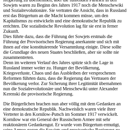
Sowjets waren zu Beginn des Jahres 1917 noch die Menschewiki
und Sozialrevolutionäre. Sie vertraten die Ansicht, dass in Russland
erst das Bürgertum an die Macht kommen müsse, um den
Kapitalismus zu entwickeln und eine demokratische Republik zu
errichten. Die sozialistische Revolution lag für sie erst in ferner
Zukunft.
Dies führte dazu, dass die Führung der Sowjets erstmals die
Führung der Provisorischen Regierung anerkannte und sich mit
ihnen auf eine konstituierende Versammlung einigte. Diese sollte
die Grundlage des neuen Staates beschließen, aber sie sollte nie
zusammentreten.
Denn im weiteren Verlauf des Jahres spitzte sich die Lage in
Russland immer weiter zu. Hunger der Bevölkerung,
Kriegsverluste, Chaos und das Ausbleiben der versprochenen
Reformen führten dazu, dass die Regierung das Vertrauen der
Bevölkerung verlor. Zur Sicherung ihrer Legitimität übernahmen
nun die Sozialrevolutionäre und Menschewiki unter Alexander
Kerenski die provisorische Regierung.
Die Bürgerlichen brachen nun aber völlig mit dem Gedanken an
eine demokratische Republik. Nachweislich waren viele ihrer
Vertreter in den Kornilow-Putsch im Sommer 1917 verwickelt.
Kornilow war ein General der Russischem Armee mit sehr
reaktionärem Gedankengut. Er wurde vom Bürgertum ermutigt,
seine Armee gegen die Sowjets und provisorische Regierung zu