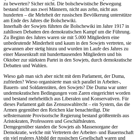
zu bewerten? Sicher nicht. Die bolschewistische Bewegung
bestand nicht aus zwei Männern, nicht aus zehn, nicht aus
hunderten – die Mehrheit der russischen Bevölkerung unterstütze
am Ende des Jahres die Bolschewiki.
Innerhalb der Sowjets führten die Bolschewiki im Jahre 1917 in
zahllosen Debatten den demokratischen Kampf um die Führung.
Zu Beginn des Jahres waren sie mit 5.000 Mitgliedern eine
unbedeutende Minderheit und kaum in den Sowjets vertreten, sie
gewannen aber stetig hinzu und wurden im Laufe des Jahres zu
einer Massenkraft mit hunderttausenden Mitgliedern und bis
Oktober zur stärksten Partei in den Sowjets, durch demokratische
Debatten und Wahlen.
Wieso gab man sich aber nicht mit dem Parlament, der Duma,
zufrieden? Wieso organisierte man sich parallel in Arbeiter-,
Bauern- und Soldatenräten, den Sowjets? Die Duma war unter
undemokratischen Bedingungen vom Zaren eingerichtet worden
und bestand mehrheitlich aus Liberalen und Konservativen. Für
dieses Parlament galt das Zensuswahlrecht – ein System, das die
Armen gegenüber den Reichen klar benachteiligt. Die
selbsternannte Provisorische Regierung bestand größtenteils aus
Aristokraten, Professoren und Geschäftsleuten.
Demgegenüber standen die Sowjets als Massenorgane der
Demokratie, welche mit Vertretern der Arbeiter- und Bauernschaft
ein viel realeres Abbild der russischen Gesellschaft waren und