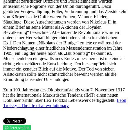
geheimer zaristischer Offiziere und Polizeieinheiten wurden
antisemitische Pogrome von der Union durchgeführt. Dazu
gehörten Vergewaltigung, Folter, Verbrennung und das Zerstückeln
von Körpern – die Opfer waren Frauen, Männer, Kinder,
Säuglinge. Diese Ausschreitungen werden von Nikolaus II. in
einem Brief an seine Mutter als Aktionen der „loyalen
Bevölkerung“ bezeichnet. Abertausende Revolutionäre wurden
unter seiner Herrschaft hingerichtet oder starben im sibirischen
Exil. Den Namen „Nikolaus der Blutige“ erntete er während der
Niederschlagung einer friedlichen Massendemonstration im Jahre
1905, ein Tag der heute noch als „Blutsonntag“ bekannt ist.
Menschenleben ein gewaltsames Ende zu bescheren ist nie eine als
richtig einzuschätzende Entscheidung. Doch es empfiehlt sich
immer ein genauer Blick auf die Motive. Der Tod von sieben
Aristokraten sollte nicht schmerzlicher beweint werden als die
Ermordung tausender Unschuldiger.
Zum 100. Jahrestag des Oktoberaufstands vom 7. November 1917
hat die Internationale Marxistische Tendenz (IMT) einen neuen
Dokumentarfilm über Leo Trotzkis Lebenswerk fertiggestellt.
Leon
Trotsky - The life of a revolutionary
Jetzt senden