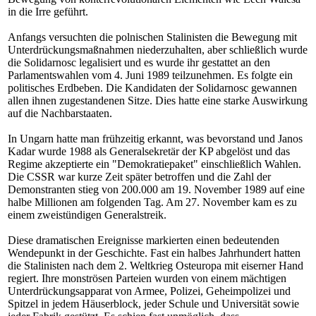
in die Irre geführt.
Anfangs versuchten die polnischen Stalinisten die Bewegung mit
Unterdrückungsmaßnahmen niederzuhalten, aber schließlich wurde
die Solidarnosc legalisiert und es wurde ihr gestattet an den
Parlamentswahlen vom 4. Juni 1989 teilzunehmen. Es folgte ein
politisches Erdbeben. Die Kandidaten der Solidarnosc gewannen
allen ihnen zugestandenen Sitze. Dies hatte eine starke Auswirkung
auf die Nachbarstaaten.
In Ungarn hatte man frühzeitig erkannt, was bevorstand und Janos
Kadar wurde 1988 als Generalsekretär der KP abgelöst und das
Regime akzeptierte ein "Demokratiepaket" einschließlich Wahlen.
Die CSSR war kurze Zeit später betroffen und die Zahl der
Demonstranten stieg von 200.000 am 19. November 1989 auf eine
halbe Millionen am folgenden Tag. Am 27. November kam es zu
einem zweistündigen Generalstreik.
Diese dramatischen Ereignisse markierten einen bedeutenden
Wendepunkt in der Geschichte. Fast ein halbes Jahrhundert hatten
die Stalinisten nach dem 2. Weltkrieg Osteuropa mit eiserner Hand
regiert. Ihre monströsen Parteien wurden von einem mächtigen
Unterdrückungsapparat von Armee, Polizei, Geheimpolizei und
Spitzel in jedem Häuserblock, jeder Schule und Universität sowie