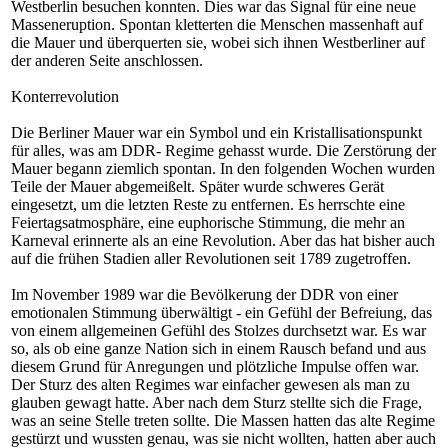
Westberlin besuchen konnten. Dies war das Signal für eine neue
Masseneruption. Spontan kletterten die Menschen massenhaft auf
die Mauer und überquerten sie, wobei sich ihnen Westberliner auf
der anderen Seite anschlossen.
Konterrevolution
Die Berliner Mauer war ein Symbol und ein Kristallisationspunkt
für alles, was am DDR- Regime gehasst wurde. Die Zerstörung der
Mauer begann ziemlich spontan. In den folgenden Wochen wurden
Teile der Mauer abgemeißelt. Später wurde schweres Gerät
eingesetzt, um die letzten Reste zu entfernen. Es herrschte eine
Feiertagsatmosphäre, eine euphorische Stimmung, die mehr an
Karneval erinnerte als an eine Revolution. Aber das hat bisher auch
auf die frühen Stadien aller Revolutionen seit 1789 zugetroffen.
Im November 1989 war die Bevölkerung der DDR von einer
emotionalen Stimmung überwältigt - ein Gefühl der Befreiung, das
von einem allgemeinen Gefühl des Stolzes durchsetzt war. Es war
so, als ob eine ganze Nation sich in einem Rausch befand und aus
diesem Grund für Anregungen und plötzliche Impulse offen war.
Der Sturz des alten Regimes war einfacher gewesen als man zu
glauben gewagt hatte. Aber nach dem Sturz stellte sich die Frage,
was an seine Stelle treten sollte. Die Massen hatten das alte Regime
gestürzt und wussten genau, was sie nicht wollten, hatten aber auch