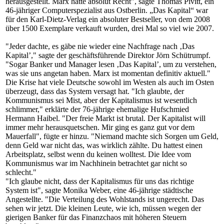
herausgestellt. Marx hatte absolut Recht", sagte Thomas Pivitt, ein
46-jähriger Computerspezialist aus Ostberlin. „Das Kapital“ war
für den Karl-Dietz-Verlag ein absoluter Bestseller, von dem 2008
über 1500 Exemplare verkauft wurden, drei Mal so viel wie 2007.
"Jeder dachte, es gäbe nie wieder eine Nachfrage nach ‚Das
Kapital’," sagte der geschäftsführende Direktor Jörn Schütrumpf.
"Sogar Banker und Manager lesen ‚Das Kapital’, um zu verstehen,
was sie uns angetan haben. Marx ist momentan definitiv aktuell."
Die Krise hat viele Deutsche sowohl im Westen als auch im Osten
überzeugt, dass das System versagt hat. "Ich glaubte, der
Kommunismus sei Mist, aber der Kapitalismus ist wesentlich
schlimmer," erklärte der 76-jährige ehemalige Hufschmied
Hermann Haibel. "Der freie Markt ist brutal. Der Kapitalist will
immer mehr herausquetschen. Mir ging es ganz gut vor dem
Mauerfall", fügte er hinzu. "Niemand machte sich Sorgen um Geld,
denn Geld war nicht das, was wirklich zählte. Du hattest einen
Arbeitsplatz, selbst wenn du keinen wolltest. Die Idee vom
Kommunismus war im Nachhinein betrachtet gar nicht so
schlecht."
"Ich glaube nicht, dass der Kapitalismus für uns das richtige
System ist", sagte Monika Weber, eine 46-jährige städtische
Angestellte. "Die Verteilung des Wohlstands ist ungerecht. Das
sehen wir jetzt. Die kleinen Leute, wie ich, müssen wegen der
gierigen Banker für das Finanzchaos mit höheren Steuern