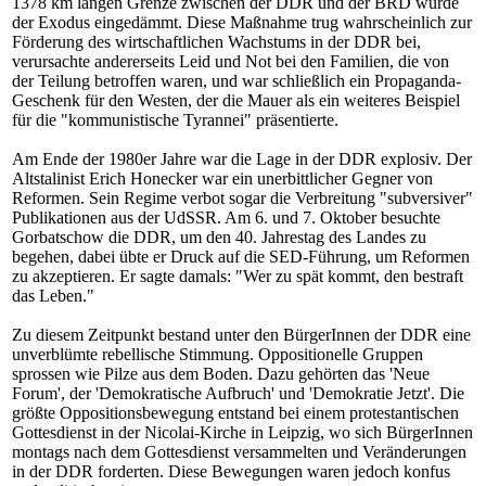
1378 km langen Grenze zwischen der DDR und der BRD wurde
der Exodus eingedämmt. Diese Maßnahme trug wahrscheinlich zur
Förderung des wirtschaftlichen Wachstums in der DDR bei,
verursachte andererseits Leid und Not bei den Familien, die von
der Teilung betroffen waren, und war schließlich ein Propaganda-
Geschenk für den Westen, der die Mauer als ein weiteres Beispiel
für die "kommunistische Tyrannei" präsentierte.
Am Ende der 1980er Jahre war die Lage in der DDR explosiv. Der
Altstalinist Erich Honecker war ein unerbittlicher Gegner von
Reformen. Sein Regime verbot sogar die Verbreitung "subversiver"
Publikationen aus der UdSSR. Am 6. und 7. Oktober besuchte
Gorbatschow die DDR, um den 40. Jahrestag des Landes zu
begehen, dabei übte er Druck auf die SED-Führung, um Reformen
zu akzeptieren. Er sagte damals: "Wer zu spät kommt, den bestraft
das Leben."
Zu diesem Zeitpunkt bestand unter den BürgerInnen der DDR eine
unverblümte rebellische Stimmung. Oppositionelle Gruppen
sprossen wie Pilze aus dem Boden. Dazu gehörten das 'Neue
Forum', der 'Demokratische Aufbruch' und 'Demokratie Jetzt'. Die
größte Oppositionsbewegung entstand bei einem protestantischen
Gottesdienst in der Nicolai-Kirche in Leipzig, wo sich BürgerInnen
montags nach dem Gottesdienst versammelten und Veränderungen
in der DDR forderten. Diese Bewegungen waren jedoch konfus