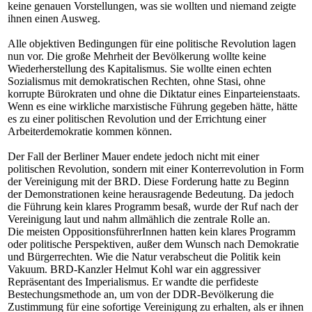
keine genauen Vorstellungen, was sie wollten und niemand zeigte
ihnen einen Ausweg.
Alle objektiven Bedingungen für eine politische Revolution lagen
nun vor. Die große Mehrheit der Bevölkerung wollte keine
Wiederherstellung des Kapitalismus. Sie wollte einen echten
Sozialismus mit demokratischen Rechten, ohne Stasi, ohne
korrupte Bürokraten und ohne die Diktatur eines Einparteienstaats.
Wenn es eine wirkliche marxistische Führung gegeben hätte, hätte
es zu einer politischen Revolution und der Errichtung einer
Arbeiterdemokratie kommen können.
Der Fall der Berliner Mauer endete jedoch nicht mit einer
politischen Revolution, sondern mit einer Konterrevolution in Form
der Vereinigung mit der BRD. Diese Forderung hatte zu Beginn
der Demonstrationen keine herausragende Bedeutung. Da jedoch
die Führung kein klares Programm besaß, wurde der Ruf nach der
Vereinigung laut und nahm allmählich die zentrale Rolle an.
Die meisten OppositionsführerInnen hatten kein klares Programm
oder politische Perspektiven, außer dem Wunsch nach Demokratie
und Bürgerrechten. Wie die Natur verabscheut die Politik kein
Vakuum. BRD-Kanzler Helmut Kohl war ein aggressiver
Repräsentant des Imperialismus. Er wandte die perfideste
Bestechungsmethode an, um von der DDR-Bevölkerung die
Zustimmung für eine sofortige Vereinigung zu erhalten, als er ihnen