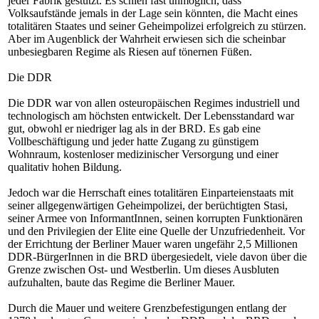
jeder Fabrik gestützt. Es schien fast unmöglich, dass
Volksaufstände jemals in der Lage sein könnten, die Macht eines
totalitären Staates und seiner Geheimpolizei erfolgreich zu stürzen.
Aber im Augenblick der Wahrheit erwiesen sich die scheinbar
unbesiegbaren Regime als Riesen auf tönernen Füßen.
Die DDR
Die DDR war von allen osteuropäischen Regimes industriell und
technologisch am höchsten entwickelt. Der Lebensstandard war
gut, obwohl er niedriger lag als in der BRD. Es gab eine
Vollbeschäftigung und jeder hatte Zugang zu günstigem
Wohnraum, kostenloser medizinischer Versorgung und einer
qualitativ hohen Bildung.
Jedoch war die Herrschaft eines totalitären Einparteienstaats mit
seiner allgegenwärtigen Geheimpolizei, der berüchtigten Stasi,
seiner Armee von InformantInnen, seinen korrupten Funktionären
und den Privilegien der Elite eine Quelle der Unzufriedenheit. Vor
der Errichtung der Berliner Mauer waren ungefähr 2,5 Millionen
DDR-BürgerInnen in die BRD übergesiedelt, viele davon über die
Grenze zwischen Ost- und Westberlin. Um dieses Ausbluten
aufzuhalten, baute das Regime die Berliner Mauer.
Durch die Mauer und weitere Grenzbefestigungen entlang der