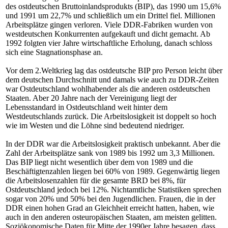
des ostdeutschen Bruttoinlandsprodukts (BIP), das 1990 um 15,6%
und 1991 um 22,7% und schließlich um ein Drittel fiel. Millionen
Arbeitsplätze gingen verloren. Viele DDR-Fabriken wurden von
westdeutschen Konkurrenten aufgekauft und dicht gemacht. Ab
1992 folgten vier Jahre wirtschaftliche Erholung, danach schloss
sich eine Stagnationsphase an.
Vor dem 2.Weltkrieg lag das ostdeutsche BIP pro Person leicht über
dem deutschen Durchschnitt und damals wie auch zu DDR-Zeiten
war Ostdeutschland wohlhabender als die anderen ostdeutschen
Staaten. Aber 20 Jahre nach der Vereinigung liegt der
Lebensstandard in Ostdeutschland weit hinter dem
Westdeutschlands zurück. Die Arbeitslosigkeit ist doppelt so hoch
wie im Westen und die Löhne sind bedeutend niedriger.
In der DDR war die Arbeitslosigkeit praktisch unbekannt. Aber die
Zahl der Arbeitsplätze sank von 1989 bis 1992 um 3,3 Millionen.
Das BIP liegt nicht wesentlich über dem von 1989 und die
Beschäftigtenzahlen liegen bei 60% von 1989. Gegenwärtig liegen
die Arbeitslosenzahlen für die gesamte BRD bei 8%, für
Ostdeutschland jedoch bei 12%. Nichtamtliche Statistiken sprechen
sogar von 20% und 50% bei den Jugendlichen. Frauen, die in der
DDR einen hohen Grad an Gleichheit erreicht hatten, haben, wie
auch in den anderen osteuropäischen Staaten, am meisten gelitten.
Soziökonomische Daten für Mitte der 1990er Jahre besagen, dass