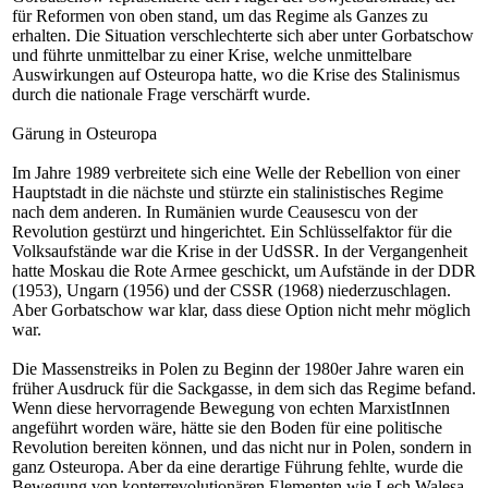
für Reformen von oben stand, um das Regime als Ganzes zu
erhalten. Die Situation verschlechterte sich aber unter Gorbatschow
und führte unmittelbar zu einer Krise, welche unmittelbare
Auswirkungen auf Osteuropa hatte, wo die Krise des Stalinismus
durch die nationale Frage verschärft wurde.
Gärung in Osteuropa
Im Jahre 1989 verbreitete sich eine Welle der Rebellion von einer
Hauptstadt in die nächste und stürzte ein stalinistisches Regime
nach dem anderen. In Rumänien wurde Ceausescu von der
Revolution gestürzt und hingerichtet. Ein Schlüsselfaktor für die
Volksaufstände war die Krise in der UdSSR. In der Vergangenheit
hatte Moskau die Rote Armee geschickt, um Aufstände in der DDR
(1953), Ungarn (1956) und der CSSR (1968) niederzuschlagen.
Aber Gorbatschow war klar, dass diese Option nicht mehr möglich
war.
Die Massenstreiks in Polen zu Beginn der 1980er Jahre waren ein
früher Ausdruck für die Sackgasse, in dem sich das Regime befand.
Wenn diese hervorragende Bewegung von echten MarxistInnen
angeführt worden wäre, hätte sie den Boden für eine politische
Revolution bereiten können, und das nicht nur in Polen, sondern in
ganz Osteuropa. Aber da eine derartige Führung fehlte, wurde die
Bewegung von konterrevolutionären Elementen wie Lech Walesa