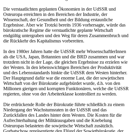
Die verstaatlichten geplanten Ökonomien in der UdSSR und
Osteuropa erreichten in den Bereichen der Industrie, der
Wissenschaft, der Gesundheit und der Bildung erstaunliche
Ergebnisse. Aber wie Trotzki bereits 1936 vorhersagte, würde das
bürokratische Regime die verstaatlichte geplante Wirtschaft
endgültig untergraben und den Weg für deren Zusammenbruch und
die Rückkehr des Kapitalismus vorbereiten.
In den 1980er Jahren hatte die UdSSR mehr WissenschaftlerInnen
als die USA, Japan, Britannien und die BRD zusammen und war
trotzdem nicht in der Lage, die gleichen Ergebnisse zu erzielen wie
der Westen. In den lebenswichtigen Bereichen der Produktivität
und des Lebensstandards hinkte die UdSSR dem Westen hinterher.
Der Hauptgrund dafür war die enorme Last, die der sowjetischen
Wirtschaft von der Bürokratie aufgebürdet wurde, d.h. von den
Millionen gierigen und korrupten Funktionären, welche die UdSSR
regierten, ohne von der Arbeiterklasse kontrolliert zu werden.
Die erdrückende Rolle der Bürokratie führte schließlich zu einem
Niedergang der Wachstumsraten in der UdSSR und das
Zurückfallen des Landes hinter dem Westen. Die Kosten für die
Aufrechterhaltung der Militärausgaben und die Knebelung
Osteuropas belasteten die sowjetische Wirtschaft zusätzlich.
Gorbatschow repräsentierte den Flügel der Sowjetbürokratie, der