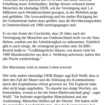
Schaffung neuer Arbeitsplätze. Infolge dessen verlassen immer
Menschen die ehemalige DDR, seit der Vereinigung sind 1,4
Millionen nach Westdeutschland gezogen, in der Mehrheit junge
und gebildete. Die Auswanderung und ein starker Rückgang bei
der Geburtenrate haben dazu geführt, dass die Bevölkerungszahlen
in Ostdeutschland seit 1989 zurückgegangen sind.
Es ist eine Ironie der Geschichte, dass 20 Jahre nach der
Vereinigung die Menschen aus Ostdeutschland nicht vor der Stasi
fliehen, sondern um der Arbeitslosigkeit zu entkommen. Natürlich
gibt es auch einige, die vermögend geworden sind. Im BBC-
Bericht heißt es: "Großbürgerliche Häuser, von denen viele bis
1989 Munitionslöcher aus dem 2. Weltkrieg aufwiesen, haben ihre
alte Pracht wiedererlangt."
Der Marxismus wird zu neuem Leben erweckt
Wie viele andere ehemalige DDR-Bürger sagt Ralf Wulff, dass er
über den Fall der Mauer und die Ablösung des Kommunismus
durch den Kapitalismus erfreut gewesen sei. Die Euphorie habe
aber nicht lange angehalten. "Es dauerte nur einige Wochen, um
festzustellen, worum es bei der freien Marktwirtschaft ging", sagte
Wulff. "Sie bedeutet ungezügelten Materialismus und um
Ausbeutung. Menschen bleiben auf der Strecke. Wir hatten nicht