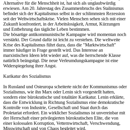
Alternative für die Menschheit ist, hat sich als unglaubwürdig
erwiesen. Am 20. Jahrestag des Zusammenbruchs des Stalinismus
befindet sich der Kapitalismus selbst in der schlimmsten Rezession
seit der Weltwirtschaftskrise. Vielen Menschen sehen sich mit einer
Zukunft konfrontiert, in der Arbeitslosigkeit, Armut, Kürzungen
und Entbehrung das tägliche Leben bestimmen.
Die bösartige antikommunistische Kampagne wird momentan noch
verstärkt. Der Grund dafür ist leicht zu verstehen. Die weltweite
Krise des Kapitalismus führt dazu, dass die "Marktwirtschaft"
immer häufiger in Frage gestellt wird. Das Interesse an
marxistischen Ideen lebt wieder auf, was die herrschende Klasse
natürlich beängstigt. Die neue Verleumdungskampagne ist eine
Widerspiegelung ihrer Angst.
Karikatur des Sozialismus
In Russland und Osteuropa scheiterte nicht der Kommunismus oder
Sozialismus, wie ihn Marx oder Lenin sich vorgestellt hatten,
sondern eine bürokratische und totalitäre Karikatur. Lenin erklärte,
dass die Entwicklung in Richtung Sozialismus eine demokratische
Kontrolle von Industrie, Gesellschaft und Staat durch das
Proletariat erfordert. Ein wirklicher Sozialismus ist unvereinbar mit
der Herrschaft einer privilegierten bürokratischen Elite, die von
einer kolossalen Korruption, Vetternwirtschaft, Verschwendung,
Misswirtschaft und von Chaos begleitet wird.