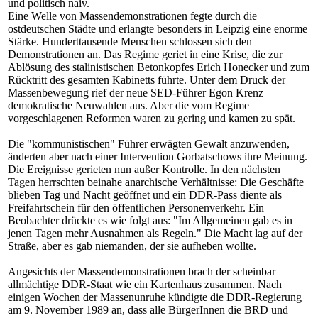
und politisch naiv.
Eine Welle von Massendemonstrationen fegte durch die
ostdeutschen Städte und erlangte besonders in Leipzig eine enorme
Stärke. Hunderttausende Menschen schlossen sich den
Demonstrationen an. Das Regime geriet in eine Krise, die zur
Ablösung des stalinistischen Betonkopfes Erich Honecker und zum
Rücktritt des gesamten Kabinetts führte. Unter dem Druck der
Massenbewegung rief der neue SED-Führer Egon Krenz
demokratische Neuwahlen aus. Aber die vom Regime
vorgeschlagenen Reformen waren zu gering und kamen zu spät.
Die "kommunistischen" Führer erwägten Gewalt anzuwenden,
änderten aber nach einer Intervention Gorbatschows ihre Meinung.
Die Ereignisse gerieten nun außer Kontrolle. In den nächsten
Tagen herrschten beinahe anarchische Verhältnisse: Die Geschäfte
blieben Tag und Nacht geöffnet und ein DDR-Pass diente als
Freifahrtschein für den öffentlichen Personenverkehr. Ein
Beobachter drückte es wie folgt aus: "Im Allgemeinen gab es in
jenen Tagen mehr Ausnahmen als Regeln." Die Macht lag auf der
Straße, aber es gab niemanden, der sie aufheben wollte.
Angesichts der Massendemonstrationen brach der scheinbar
allmächtige DDR-Staat wie ein Kartenhaus zusammen. Nach
einigen Wochen der Massenunruhe kündigte die DDR-Regierung
am 9. November 1989 an, dass alle BürgerInnen die BRD und