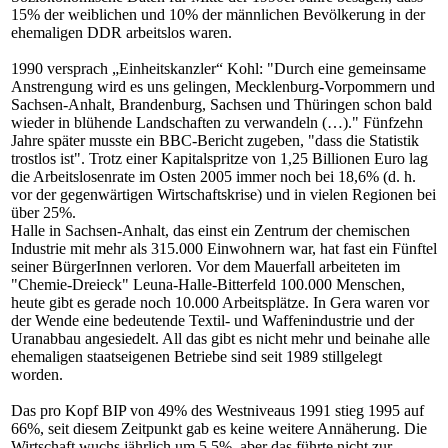
15% der weiblichen und 10% der männlichen Bevölkerung in der
ehemaligen DDR arbeitslos waren.
1990 versprach „Einheitskanzler“ Kohl: "Durch eine gemeinsame
Anstrengung wird es uns gelingen, Mecklenburg-Vorpommern und
Sachsen-Anhalt, Brandenburg, Sachsen und Thüringen schon bald
wieder in blühende Landschaften zu verwandeln (…)." Fünfzehn
Jahre später musste ein BBC-Bericht zugeben, "dass die Statistik
trostlos ist". Trotz einer Kapitalspritze von 1,25 Billionen Euro lag
die Arbeitslosenrate im Osten 2005 immer noch bei 18,6% (d. h.
vor der gegenwärtigen Wirtschaftskrise) und in vielen Regionen bei
über 25%.
Halle in Sachsen-Anhalt, das einst ein Zentrum der chemischen
Industrie mit mehr als 315.000 Einwohnern war, hat fast ein Fünftel
seiner BürgerInnen verloren. Vor dem Mauerfall arbeiteten im
"Chemie-Dreieck" Leuna-Halle-Bitterfeld 100.000 Menschen,
heute gibt es gerade noch 10.000 Arbeitsplätze. In Gera waren vor
der Wende eine bedeutende Textil- und Waffenindustrie und der
Uranabbau angesiedelt. All das gibt es nicht mehr und beinahe alle
ehemaligen staatseigenen Betriebe sind seit 1989 stillgelegt
worden.
Das pro Kopf BIP von 49% des Westniveaus 1991 stieg 1995 auf
66%, seit diesem Zeitpunkt gab es keine weitere Annäherung. Die
Wirtschaft wuchs jährlich um 5,5%, aber das führte nicht zur