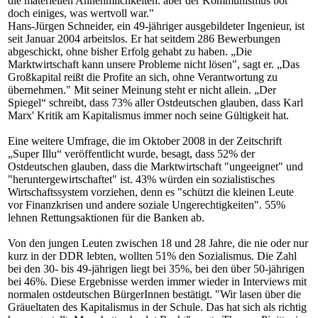
die materiellen Annehmlichkeiten. aber der Kommunismus bot
doch einiges, was wertvoll war."
Hans-Jürgen Schneider, ein 49-jähriger ausgebildeter Ingenieur, ist
seit Januar 2004 arbeitslos. Er hat seitdem 286 Bewerbungen
abgeschickt, ohne bisher Erfolg gehabt zu haben. „Die
Marktwirtschaft kann unsere Probleme nicht lösen", sagt er. „Das
Großkapital reißt die Profite an sich, ohne Verantwortung zu
übernehmen." Mit seiner Meinung steht er nicht allein. „Der
Spiegel“ schreibt, dass 73% aller Ostdeutschen glauben, dass Karl
Marx' Kritik am Kapitalismus immer noch seine Gültigkeit hat.
Eine weitere Umfrage, die im Oktober 2008 in der Zeitschrift
„Super Illu“ veröffentlicht wurde, besagt, dass 52% der
Ostdeutschen glauben, dass die Marktwirtschaft "ungeeignet" und
"heruntergewirtschaftet" ist. 43% würden ein sozialistisches
Wirtschaftssystem vorziehen, denn es "schützt die kleinen Leute
vor Finanzkrisen und andere soziale Ungerechtigkeiten". 55%
lehnen Rettungsaktionen für die Banken ab.
Von den jungen Leuten zwischen 18 und 28 Jahre, die nie oder nur
kurz in der DDR lebten, wollten 51% den Sozialismus. Die Zahl
bei den 30- bis 49-jährigen liegt bei 35%, bei den über 50-jährigen
bei 46%. Diese Ergebnisse werden immer wieder in Interviews mit
normalen ostdeutschen BürgerInnen bestätigt. "Wir lasen über die
Gräueltaten des Kapitalismus in der Schule. Das hat sich als richtig