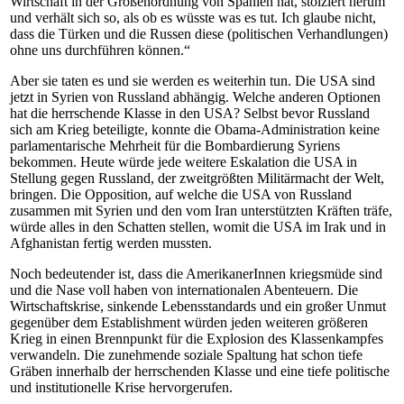
Wirtschaft in der Größenordnung von Spanien hat, stolziert herum
und verhält sich so, als ob es wüsste was es tut. Ich glaube nicht,
dass die Türken und die Russen diese (politischen Verhandlungen)
ohne uns durchführen können.“
Aber sie taten es und sie werden es weiterhin tun. Die USA sind
jetzt in Syrien von Russland abhängig. Welche anderen Optionen
hat die herrschende Klasse in den USA? Selbst bevor Russland
sich am Krieg beteiligte, konnte die Obama-Administration keine
parlamentarische Mehrheit für die Bombardierung Syriens
bekommen. Heute würde jede weitere Eskalation die USA in
Stellung gegen Russland, der zweitgrößten Militärmacht der Welt,
bringen. Die Opposition, auf welche die USA von Russland
zusammen mit Syrien und den vom Iran unterstützten Kräften träfe,
würde alles in den Schatten stellen, womit die USA im Irak und in
Afghanistan fertig werden mussten.
Noch bedeutender ist, dass die AmerikanerInnen kriegsmüde sind
und die Nase voll haben von internationalen Abenteuern. Die
Wirtschaftskrise, sinkende Lebensstandards und ein großer Unmut
gegenüber dem Establishment würden jeden weiteren größeren
Krieg in einen Brennpunkt für die Explosion des Klassenkampfes
verwandeln. Die zunehmende soziale Spaltung hat schon tiefe
Gräben innerhalb der herrschenden Klasse und eine tiefe politische
und institutionelle Krise hervorgerufen.