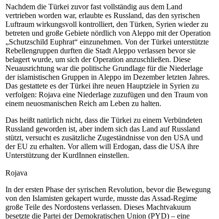
Nachdem die Türkei zuvor fast vollständig aus dem Land
vertrieben worden war, erlaubte es Russland, das den syrischen
Luftraum wirkungsvoll kontrolliert, den Türken, Syrien wieder zu
betreten und große Gebiete nördlich von Aleppo mit der Operation
„Schutzschild Euphrat“ einzunehmen. Von der Türkei unterstützte
Rebellengruppen durften die Stadt Aleppo verlassen bevor sie
belagert wurde, um sich der Operation anzuschließen. Diese
Neuausrichtung war die politische Grundlage für die Niederlage
der islamistischen Gruppen in Aleppo im Dezember letzten Jahres.
Das gestattete es der Türkei ihre neuen Hauptziele in Syrien zu
verfolgen: Rojava eine Niederlage zuzufügen und den Traum von
einem neuosmanischen Reich am Leben zu halten.
Das heißt natürlich nicht, dass die Türkei zu einem Verbündeten
Russland geworden ist, aber indem sich das Land auf Russland
stützt, versucht es zusätzliche Zugeständnisse von den USA und
der EU zu erhalten. Vor allem will Erdogan, dass die USA ihre
Unterstützung der KurdInnen einstellen.
Rojava
In der ersten Phase der syrischen Revolution, bevor die Bewegung
von den Islamisten gekapert wurde, musste das Assad-Regime
große Teile des Nordostens verlassen. Dieses Machtvakuum
besetzte die Partei der Demokratischen Union (PYD) – eine