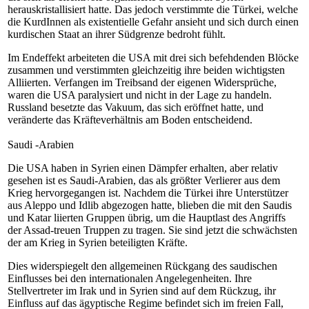
herauskristallisiert hatte. Das jedoch verstimmte die Türkei, welche
die KurdInnen als existentielle Gefahr ansieht und sich durch einen
kurdischen Staat an ihrer Südgrenze bedroht fühlt.
Im Endeffekt arbeiteten die USA mit drei sich befehdenden Blöcke
zusammen und verstimmten gleichzeitig ihre beiden wichtigsten
Alliierten. Verfangen im Treibsand der eigenen Widersprüche,
waren die USA paralysiert und nicht in der Lage zu handeln.
Russland besetzte das Vakuum, das sich eröffnet hatte, und
veränderte das Kräfteverhältnis am Boden entscheidend.
Saudi -Arabien
Die USA haben in Syrien einen Dämpfer erhalten, aber relativ
gesehen ist es Saudi-Arabien, das als größter Verlierer aus dem
Krieg hervorgegangen ist. Nachdem die Türkei ihre Unterstützer
aus Aleppo und Idlib abgezogen hatte, blieben die mit den Saudis
und Katar liierten Gruppen übrig, um die Hauptlast des Angriffs
der Assad-treuen Truppen zu tragen. Sie sind jetzt die schwächsten
der am Krieg in Syrien beteiligten Kräfte.
Dies widerspiegelt den allgemeinen Rückgang des saudischen
Einflusses bei den internationalen Angelegenheiten. Ihre
Stellvertreter im Irak und in Syrien sind auf dem Rückzug, ihr
Einfluss auf das ägyptische Regime befindet sich im freien Fall,