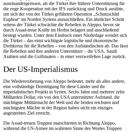
auseinandergerissen, als die Türkei ihre frühere Unterstützung für
die enge Kooperation mit der JFS zurückzog und Druck ausübte,
um sich der von der Türkei geführten Operation „Schutzschild
Euphrat“ im Norden Syriens anzuschließen. Ein ähnlicher Schritt
seitens der Türkei schwächte die Rebellen in Aleppo, bevor sie
durch Assad-treue Kräfte im Herbst belagert und anschließend
besiegt wurden. Unter dem Eindruck einer Niederlage wendet sich
die Türkei – das einst wichtigste logistische und ökonomische
Drehkreuz für die Rebellen – von den Aufständischen ab. Das lässt
die Rebellen und ihre anderen Unterstützer – die USA, Saudi
Arabien und die Golfstaaten – in einer verzweifelten Lage zurück.
Der US-Imperialismus
Die Wiedereroberung von Aleppo bedeutet, mehr als alles andere,
eine vollständige Demütigung für diese Länder und ihr
imperialistisches Projekt in Syrien. Sechs Jahre und mehrere zehn
Milliarden Dollar, ein von den USA unterstützter Aufstand, die
mächtigste Militärmacht der Welt und die beiden reichsten und
mächtigsten Mächte in der Region haben nicht ein einziges
angestrebtes Ziel erreicht.
Die Assad-treuen Truppen marschierten in Richtung Aleppo,
während die US-Armee im wahrsten Sinne des Wortes Truppen