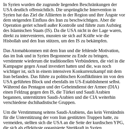
In Syrien wurden die zugrunde liegenden Beschränkungen der
USA deutlich offensichtlich. Die ursprüngliche Intervention in
Syrien hat das Ziel die Alliierten in der Region und ihre Ängste vor
dem steigenden Einfluss des Iran zu beschwichtigen. Aber die
Operation geriet schnell außer Kontrolle und führte zum Aufstieg
des Islamischen Staats (IS). Da die USA nicht in der Lage waren,
direkt zu intervenieren, mussten sie sich auf Kräfte wie die
Hisbollah und den Iran stützen, um den IS zu bekämpfen.
Das Atomabkommen mit dem Iran und die fehlende Motivation,
das im Irak und in Syrien Begonnene zu Ende zu bringen,
verstimmte wiederum die traditionellen Verbündeten, die viel in die
Kampagne gegen Assad investiert hatten und die, was noch
wichtiger ist, sich in einem intensiven Konkurrenzkampf mit dem
Iran befanden. Das führte zu politischen Konfliktlinien im von den
USA geführten Block und ebenfalls im US-Establishment selbst.
Während das Pentagon und der Geheimdienst der Armee (DIA)
einen Feldzug gegen den IS, die Türkei und Saudi Arabien
begannen, unterstützten Saudi-Arabien und die CIA weiterhin
verschiedene dschihadistische Gruppen.
Um die Verstimmung seitens Saudi-Arabiens, das kein Verständnis
für die Unterstützung der vom Iran gestützten Truppen hatte, zu
vermeiden, stellten sich die USA an die Seite der kurdischen YPG,
die sich als effektivste organisierte Streitkraft in Syrien