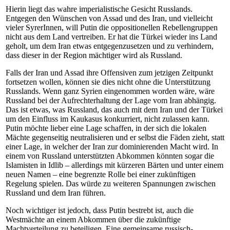
Hierin liegt das wahre imperialistische Gesicht Russlands.
Entgegen den Wünschen von Assad und des Iran, und vielleicht
vieler SyrerInnen, will Putin die oppositionellen Rebellengruppen
nicht aus dem Land vertreiben. Er hat die Türkei wieder ins Land
geholt, um dem Iran etwas entgegenzusetzen und zu verhindern,
dass dieser in der Region mächtiger wird als Russland.
Falls der Iran und Assad ihre Offensiven zum jetzigen Zeitpunkt
fortsetzen wollen, können sie dies nicht ohne die Unterstützung
Russlands. Wenn ganz Syrien eingenommen worden wäre, wäre
Russland bei der Aufrechterhaltung der Lage vom Iran abhängig.
Das ist etwas, was Russland, das auch mit dem Iran und der Türkei
um den Einfluss im Kaukasus konkurriert, nicht zulassen kann.
Putin möchte lieber eine Lage schaffen, in der sich die lokalen
Mächte gegenseitig neutralisieren und er selbst die Fäden zieht, statt
einer Lage, in welcher der Iran zur dominierenden Macht wird. In
einem von Russland unterstützten Abkommen könnten sogar die
Islamisten in Idlib – allerdings mit kürzeren Bärten und unter einem
neuen Namen – eine begrenzte Rolle bei einer zukünftigen
Regelung spielen. Das würde zu weiteren Spannungen zwischen
Russland und dem Iran führen.
Noch wichtiger ist jedoch, dass Putin bestrebt ist, auch die
Westmächte an einem Abkommen über die zukünftige
Machtverteilung zu beteiligen. Eine gemeinsame russisch-