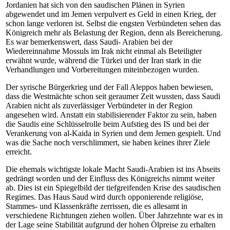
Jordanien hat sich von den saudischen Plänen in Syrien
abgewendet und im Jemen verpulvert es Geld in einen Krieg, der
schon lange verloren ist. Selbst die engsten Verbündeten sehen das
Königreich mehr als Belastung der Region, denn als Bereicherung.
Es war bemerkenswert, dass Saudi- Arabien bei der
Wiedereinnahme Mossuls im Irak nicht einmal als Beteiligter
erwähnt wurde, während die Türkei und der Iran stark in die
Verhandlungen und Vorbereitungen miteinbezogen wurden.
Der syrische Bürgerkrieg und der Fall Aleppos haben bewiesen,
dass die Westmächte schon seit geraumer Zeit wussten, dass Saudi
Arabien nicht als zuverlässiger Verbündeter in der Region
angesehen wird. Anstatt ein stabilisierender Faktor zu sein, haben
die Saudis eine Schlüsselrolle beim Aufstieg des IS und bei der
Verankerung von al-Kaida in Syrien und dem Jemen gespielt. Und
was die Sache noch verschlimmert, sie haben keines ihrer Ziele
erreicht.
Die ehemals wichtigste lokale Macht Saudi-Arabien ist ins Abseits
gedrängt worden und der Einfluss des Königreichs nimmt weiter
ab. Dies ist ein Spiegelbild der tiefgreifenden Krise des saudischen
Regimes. Das Haus Saud wird durch opponierende religiöse,
Stammes- und Klassenkräfte zerrissen, die es allesamt in
verschiedene Richtungen ziehen wollen. Über Jahrzehnte war es in
der Lage seine Stabilität aufgrund der hohen Ölpreise zu erhalten