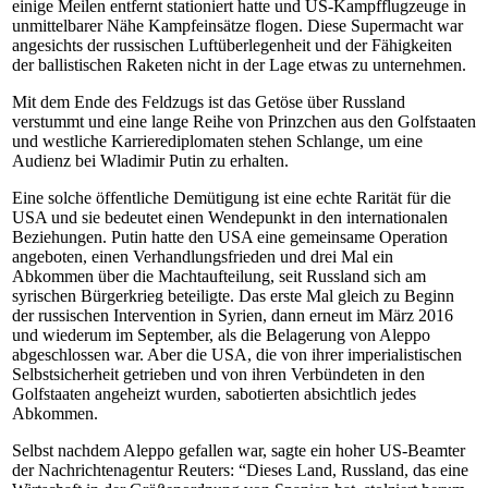
einige Meilen entfernt stationiert hatte und US-Kampfflugzeuge in
unmittelbarer Nähe Kampfeinsätze flogen. Diese Supermacht war
angesichts der russischen Luftüberlegenheit und der Fähigkeiten
der ballistischen Raketen nicht in der Lage etwas zu unternehmen.
Mit dem Ende des Feldzugs ist das Getöse über Russland
verstummt und eine lange Reihe von Prinzchen aus den Golfstaaten
und westliche Karrierediplomaten stehen Schlange, um eine
Audienz bei Wladimir Putin zu erhalten.
Eine solche öffentliche Demütigung ist eine echte Rarität für die
USA und sie bedeutet einen Wendepunkt in den internationalen
Beziehungen. Putin hatte den USA eine gemeinsame Operation
angeboten, einen Verhandlungsfrieden und drei Mal ein
Abkommen über die Machtaufteilung, seit Russland sich am
syrischen Bürgerkrieg beteiligte. Das erste Mal gleich zu Beginn
der russischen Intervention in Syrien, dann erneut im März 2016
und wiederum im September, als die Belagerung von Aleppo
abgeschlossen war. Aber die USA, die von ihrer imperialistischen
Selbstsicherheit getrieben und von ihren Verbündeten in den
Golfstaaten angeheizt wurden, sabotierten absichtlich jedes
Abkommen.
Selbst nachdem Aleppo gefallen war, sagte ein hoher US-Beamter
der Nachrichtenagentur Reuters: “Dieses Land, Russland, das eine