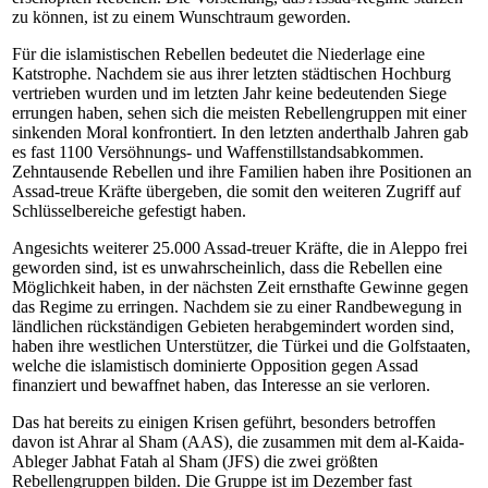
zu können, ist zu einem Wunschtraum geworden.
Für die islamistischen Rebellen bedeutet die Niederlage eine
Katstrophe. Nachdem sie aus ihrer letzten städtischen Hochburg
vertrieben wurden und im letzten Jahr keine bedeutenden Siege
errungen haben, sehen sich die meisten Rebellengruppen mit einer
sinkenden Moral konfrontiert. In den letzten anderthalb Jahren gab
es fast 1100 Versöhnungs- und Waffenstillstandsabkommen.
Zehntausende Rebellen und ihre Familien haben ihre Positionen an
Assad-treue Kräfte übergeben, die somit den weiteren Zugriff auf
Schlüsselbereiche gefestigt haben.
Angesichts weiterer 25.000 Assad-treuer Kräfte, die in Aleppo frei
geworden sind, ist es unwahrscheinlich, dass die Rebellen eine
Möglichkeit haben, in der nächsten Zeit ernsthafte Gewinne gegen
das Regime zu erringen. Nachdem sie zu einer Randbewegung in
ländlichen rückständigen Gebieten herabgemindert worden sind,
haben ihre westlichen Unterstützer, die Türkei und die Golfstaaten,
welche die islamistisch dominierte Opposition gegen Assad
finanziert und bewaffnet haben, das Interesse an sie verloren.
Das hat bereits zu einigen Krisen geführt, besonders betroffen
davon ist Ahrar al Sham (AAS), die zusammen mit dem al-Kaida-
Ableger Jabhat Fatah al Sham (JFS) die zwei größten
Rebellengruppen bilden. Die Gruppe ist im Dezember fast