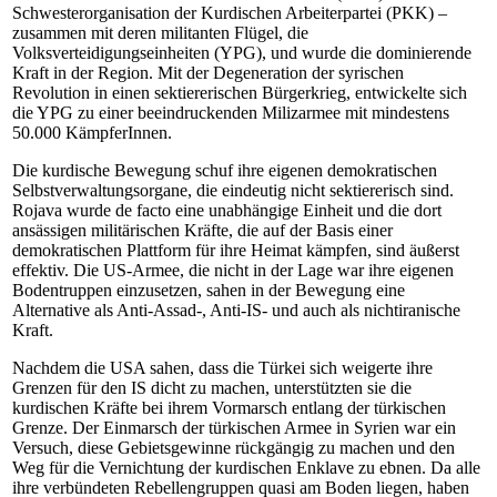
Schwesterorganisation der Kurdischen Arbeiterpartei (PKK) –
zusammen mit deren militanten Flügel, die
Volksverteidigungseinheiten (YPG), und wurde die dominierende
Kraft in der Region. Mit der Degeneration der syrischen
Revolution in einen sektiererischen Bürgerkrieg, entwickelte sich
die YPG zu einer beeindruckenden Milizarmee mit mindestens
50.000 KämpferInnen.
Die kurdische Bewegung schuf ihre eigenen demokratischen
Selbstverwaltungsorgane, die eindeutig nicht sektiererisch sind.
Rojava wurde de facto eine unabhängige Einheit und die dort
ansässigen militärischen Kräfte, die auf der Basis einer
demokratischen Plattform für ihre Heimat kämpfen, sind äußerst
effektiv. Die US-Armee, die nicht in der Lage war ihre eigenen
Bodentruppen einzusetzen, sahen in der Bewegung eine
Alternative als Anti-Assad-, Anti-IS- und auch als nichtiranische
Kraft.
Nachdem die USA sahen, dass die Türkei sich weigerte ihre
Grenzen für den IS dicht zu machen, unterstützten sie die
kurdischen Kräfte bei ihrem Vormarsch entlang der türkischen
Grenze. Der Einmarsch der türkischen Armee in Syrien war ein
Versuch, diese Gebietsgewinne rückgängig zu machen und den
Weg für die Vernichtung der kurdischen Enklave zu ebnen. Da alle
ihre verbündeten Rebellengruppen quasi am Boden liegen, haben