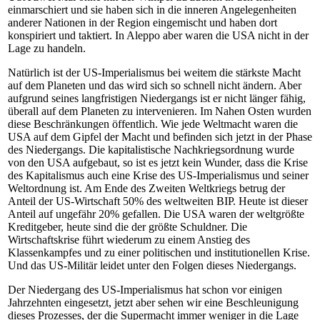
einmarschiert und sie haben sich in die inneren Angelegenheiten
anderer Nationen in der Region eingemischt und haben dort
konspiriert und taktiert. In Aleppo aber waren die USA nicht in der
Lage zu handeln.
Natürlich ist der US-Imperialismus bei weitem die stärkste Macht
auf dem Planeten und das wird sich so schnell nicht ändern. Aber
aufgrund seines langfristigen Niedergangs ist er nicht länger fähig,
überall auf dem Planeten zu intervenieren. Im Nahen Osten wurden
diese Beschränkungen öffentlich. Wie jede Weltmacht waren die
USA auf dem Gipfel der Macht und befinden sich jetzt in der Phase
des Niedergangs. Die kapitalistische Nachkriegsordnung wurde
von den USA aufgebaut, so ist es jetzt kein Wunder, dass die Krise
des Kapitalismus auch eine Krise des US-Imperialismus und seiner
Weltordnung ist. Am Ende des Zweiten Weltkriegs betrug der
Anteil der US-Wirtschaft 50% des weltweiten BIP. Heute ist dieser
Anteil auf ungefähr 20% gefallen. Die USA waren der weltgrößte
Kreditgeber, heute sind die der größte Schuldner. Die
Wirtschaftskrise führt wiederum zu einem Anstieg des
Klassenkampfes und zu einer politischen und institutionellen Krise.
Und das US-Militär leidet unter den Folgen dieses Niedergangs.
Der Niedergang des US-Imperialismus hat schon vor einigen
Jahrzehnten eingesetzt, jetzt aber sehen wir eine Beschleunigung
dieses Prozesses, der die Supermacht immer weniger in die Lage