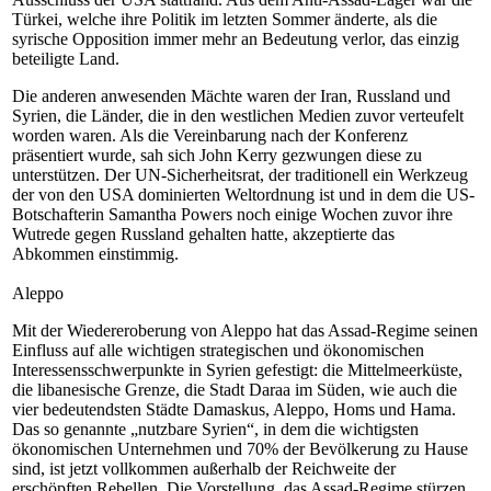
Türkei, welche ihre Politik im letzten Sommer änderte, als die
syrische Opposition immer mehr an Bedeutung verlor, das einzig
beteiligte Land.
Die anderen anwesenden Mächte waren der Iran, Russland und
Syrien, die Länder, die in den westlichen Medien zuvor verteufelt
worden waren. Als die Vereinbarung nach der Konferenz
präsentiert wurde, sah sich John Kerry gezwungen diese zu
unterstützen. Der UN-Sicherheitsrat, der traditionell ein Werkzeug
der von den USA dominierten Weltordnung ist und in dem die US-
Botschafterin Samantha Powers noch einige Wochen zuvor ihre
Wutrede gegen Russland gehalten hatte, akzeptierte das
Abkommen einstimmig.
Aleppo
Mit der Wiedereroberung von Aleppo hat das Assad-Regime seinen
Einfluss auf alle wichtigen strategischen und ökonomischen
Interessensschwerpunkte in Syrien gefestigt: die Mittelmeerküste,
die libanesische Grenze, die Stadt Daraa im Süden, wie auch die
vier bedeutendsten Städte Damaskus, Aleppo, Homs und Hama.
Das so genannte „nutzbare Syrien“, in dem die wichtigsten
ökonomischen Unternehmen und 70% der Bevölkerung zu Hause
sind, ist jetzt vollkommen außerhalb der Reichweite der
erschöpften Rebellen. Die Vorstellung, das Assad-Regime stürzen