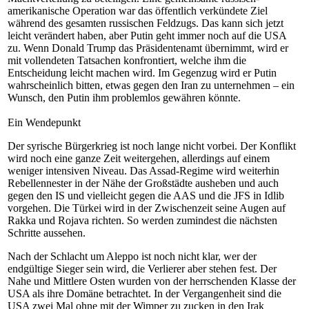
amerikanische Operation war das öffentlich verkündete Ziel
während des gesamten russischen Feldzugs. Das kann sich jetzt
leicht verändert haben, aber Putin geht immer noch auf die USA
zu. Wenn Donald Trump das Präsidentenamt übernimmt, wird er
mit vollendeten Tatsachen konfrontiert, welche ihm die
Entscheidung leicht machen wird. Im Gegenzug wird er Putin
wahrscheinlich bitten, etwas gegen den Iran zu unternehmen – ein
Wunsch, den Putin ihm problemlos gewähren könnte.
Ein Wendepunkt
Der syrische Bürgerkrieg ist noch lange nicht vorbei. Der Konflikt
wird noch eine ganze Zeit weitergehen, allerdings auf einem
weniger intensiven Niveau. Das Assad-Regime wird weiterhin
Rebellennester in der Nähe der Großstädte ausheben und auch
gegen den IS und vielleicht gegen die AAS und die JFS in Idlib
vorgehen. Die Türkei wird in der Zwischenzeit seine Augen auf
Rakka und Rojava richten. So werden zumindest die nächsten
Schritte aussehen.
Nach der Schlacht um Aleppo ist noch nicht klar, wer der
endgültige Sieger sein wird, die Verlierer aber stehen fest. Der
Nahe und Mittlere Osten wurden von der herrschenden Klasse der
USA als ihre Domäne betrachtet. In der Vergangenheit sind die
USA zwei Mal ohne mit der Wimper zu zucken in den Irak