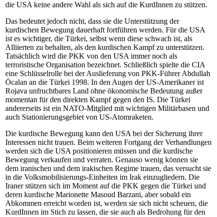
die USA keine andere Wahl als sich auf die KurdInnen zu stützen.
Das bedeutet jedoch nicht, dass sie die Unterstützung der
kurdischen Bewegung dauerhaft fortführen werden. Für die USA
ist es wichtiger, die Türkei, selbst wenn diese schwach ist, als
Alliierten zu behalten, als den kurdischen Kampf zu unterstützen.
Tatsächlich wird die PKK von den USA immer noch als
terroristische Organisation bezeichnet. Schließlich spielte die CIA
eine Schlüsselrolle bei der Auslieferung von PKK-Führer Abdullah
Öcalan an die Türkei 1998. In den Augen der US-Amerikaner ist
Rojava unfruchtbares Land ohne ökonomische Bedeutung außer
momentan für den direkten Kampf gegen den IS. Die Türkei
andererseits ist ein NATO-Mitglied mit wichtigen Militärbasen und
auch Stationierungsgebiet von US-Atomraketen.
Die kurdische Bewegung kann den USA bei der Sicherung ihrer
Interessen nicht trauen. Beim weiteren Fortgang der Verhandlungen
werden sich die USA positionieren müssen und die kurdische
Bewegung verkaufen und verraten. Genauso wenig können sie
dem iranischen und dem irakischen Regime trauen, das versucht sie
in die Volksmobilisierungs-Einheiten im Irak einzugliedern. Die
Iraner stützen sich im Moment auf die PKK gegen die Türkei und
deren kurdische Marionette Masoud Barzani, aber sobald ein
Abkommen erreicht worden ist, werden sie sich nicht scheuen, die
KurdInnen im Stich zu lassen, die sie auch als Bedrohung für den