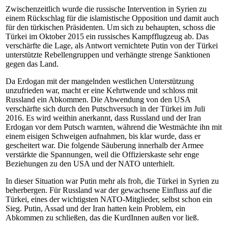
Zwischenzeitlich wurde die russische Intervention in Syrien zu
einem Rückschlag für die islamistische Opposition und damit auch
für den türkischen Präsidenten. Um sich zu behaupten, schoss die
Türkei im Oktober 2015 ein russisches Kampfflugzeug ab. Das
verschärfte die Lage, als Antwort vernichtete Putin von der Türkei
unterstützte Rebellengruppen und verhängte strenge Sanktionen
gegen das Land.
Da Erdogan mit der mangelnden westlichen Unterstützung
unzufrieden war, macht er eine Kehrtwende und schloss mit
Russland ein Abkommen. Die Abwendung von den USA
verschärfte sich durch den Putschversuch in der Türkei im Juli
2016. Es wird weithin anerkannt, dass Russland und der Iran
Erdogan vor dem Putsch warnten, während die Westmächte ihn mit
einem eisigen Schweigen aufnahmen, bis klar wurde, dass er
gescheitert war. Die folgende Säuberung innerhalb der Armee
verstärkte die Spannungen, weil die Offizierskaste sehr enge
Beziehungen zu den USA und der NATO unterhielt.
In dieser Situation war Putin mehr als froh, die Türkei in Syrien zu
beherbergen. Für Russland war der gewachsene Einfluss auf die
Türkei, eines der wichtigsten NATO-Mitglieder, selbst schon ein
Sieg. Putin, Assad und der Iran hatten kein Problem, ein
Abkommen zu schließen, das die KurdInnen außen vor ließ.