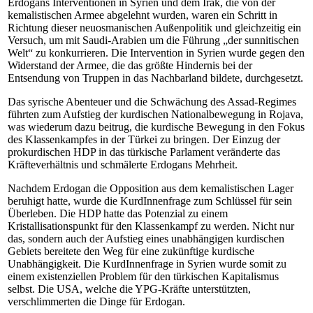
Erdogans Interventionen in Syrien und dem Irak, die von der
kemalistischen Armee abgelehnt wurden, waren ein Schritt in
Richtung dieser neuosmanischen Außenpolitik und gleichzeitig ein
Versuch, um mit Saudi-Arabien um die Führung „der sunnitischen
Welt“ zu konkurrieren. Die Intervention in Syrien wurde gegen den
Widerstand der Armee, die das größte Hindernis bei der
Entsendung von Truppen in das Nachbarland bildete, durchgesetzt.
Das syrische Abenteuer und die Schwächung des Assad-Regimes
führten zum Aufstieg der kurdischen Nationalbewegung in Rojava,
was wiederum dazu beitrug, die kurdische Bewegung in den Fokus
des Klassenkampfes in der Türkei zu bringen. Der Einzug der
prokurdischen HDP in das türkische Parlament veränderte das
Kräfteverhältnis und schmälerte Erdogans Mehrheit.
Nachdem Erdogan die Opposition aus dem kemalistischen Lager
beruhigt hatte, wurde die KurdInnenfrage zum Schlüssel für sein
Überleben. Die HDP hatte das Potenzial zu einem
Kristallisationspunkt für den Klassenkampf zu werden. Nicht nur
das, sondern auch der Aufstieg eines unabhängigen kurdischen
Gebiets bereitete den Weg für eine zukünftige kurdische
Unabhängigkeit. Die KurdInnenfrage in Syrien wurde somit zu
einem existenziellen Problem für den türkischen Kapitalismus
selbst. Die USA, welche die YPG-Kräfte unterstützten,
verschlimmerten die Dinge für Erdogan.