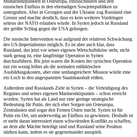
Militärstützpunkten in Osteuropa, einzuschnüren und den
russischen Einfluss in den ehemaligen Sowjetrepubliken zu
untergraben. Aber in Georgien und der Ukraine zog Russland eine
Grenze und machte deutlich, dass es kein weiteres Vordringen
seitens der NATO erlauben würde. In Syrien jedoch ist Russland
der größte Schlag gegen die USA gelungen.
Die russische Intervention war aufgrund der relativen Schwächung
des US-Imperialismus möglich. Es ist aber auch klar, dass
Russland, das jetzt vor seiner eigenen Wirtschaftskrise steht, nicht
stark genug ist, eine langfristige Operation in Syrien
durchzuführen. Bis jetzt waren die Kosten der syrischen Operation
nur ein wenig höher als die normalen militärischen
Ausbildungskosten, aber eine umfangreichere Mission würde eine
ein Loch in den angespannten Staatshaushalt reißen.
Außerdem sind Russlands Ziele in Syrien – die Verteidigung des
Regimes und seines eigenen Marinestützpunkts – schon erreicht
worden. Syrien hat als Land nur eine geringe strategische
Bedeutung für Putin, der sich eher Sorgen um Osteuropa,
Zentralasien und sogar den Fernen Osten macht. Syrien ist für
Putin ein Ort, um anderweitig an Einfluss zu gewinnen. Deshalb ist
er mehr daran interessiert einen schwelenden Konflikt zu schaffen,
an dem alle Mächte beteiligt sind und Russland seine Position
stärken kann, indem es sie gegeneinander ausspielt.