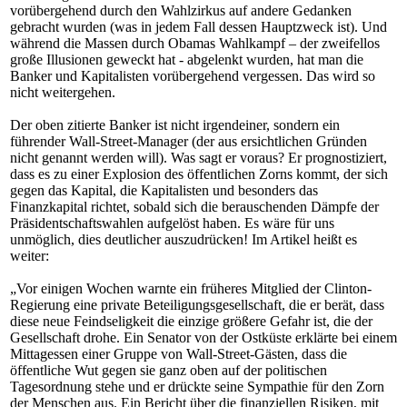
vorübergehend durch den Wahlzirkus auf andere Gedanken
gebracht wurden (was in jedem Fall dessen Hauptzweck ist). Und
während die Massen durch Obamas Wahlkampf – der zweifellos
große Illusionen geweckt hat - abgelenkt wurden, hat man die
Banker und Kapitalisten vorübergehend vergessen. Das wird so
nicht weitergehen.
Der oben zitierte Banker ist nicht irgendeiner, sondern ein
führender Wall-Street-Manager (der aus ersichtlichen Gründen
nicht genannt werden will). Was sagt er voraus? Er prognostiziert,
dass es zu einer Explosion des öffentlichen Zorns kommt, der sich
gegen das Kapital, die Kapitalisten und besonders das
Finanzkapital richtet, sobald sich die berauschenden Dämpfe der
Präsidentschaftswahlen aufgelöst haben. Es wäre für uns
unmöglich, dies deutlicher auszudrücken! Im Artikel heißt es
weiter:
„Vor einigen Wochen warnte ein früheres Mitglied der Clinton-
Regierung eine private Beteiligungsgesellschaft, die er berät, dass
diese neue Feindseligkeit die einzige größere Gefahr ist, die der
Gesellschaft drohe. Ein Senator von der Ostküste erklärte bei einem
Mittagessen einer Gruppe von Wall-Street-Gästen, dass die
öffentliche Wut gegen sie ganz oben auf der politischen
Tagesordnung stehe und er drückte seine Sympathie für den Zorn
der Menschen aus. Ein Bericht über die finanziellen Risiken, mit