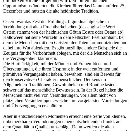
orthodoxen Kirche fortgeführt wird). Mit ihrem üblichen
Opportunismus änderten die Kirchenführer das Datum auf den 25.
Dezember und nutzten die alte heidnische Tradition.
Ostern war das Fest der Frühlings-Tagundnachtgleiche in
Verbindung mit alten Fruchtbarkeitsriten (das englische Wort
Ostern stammt von der heidnischen Göttin Eostre oder Ostara ab).
Halloween hat seine Wurzeln in dem keltischen Fest Samhain, bei
dem die Menschen mit den Geistern der Toten kommunizierten und
dabei ihre Wut ablenkten. Es gibt unzählige andere Beispiele die
Zeugnis für die Verbohrtheit ablegen, mit der die Menschen sich an
die Vergangenheit klammern.
Die Hartnäckigkeit, mit der Männer und Frauen Ideen und
Überzeugungen, die ihren Ursprung in der weit entfernten und
primitiven Vergangenheit haben, bewahren, sind ein Beweis für
den konservativen Charakter menschlichen Denkens im
Allgemeinen. Traditionen, Gewohnheiten und Routine lasten
schwer auf das menschliche Bewusstsein. In der Regel halten die
Menschen nicht viel von Veränderungen, vor allem nicht von
plötzlichen Veränderungen, welche ihre vorgefassten Vorstellungen
und Überzeugungen erschüttern.
Aber in entscheidenden Momenten erreicht eine Serie von kleinen,
unbemerkbaren Veränderungen einen entscheidenden Punkt, an
dem Quantität in Qualität umschlägt. Dann werden die alten