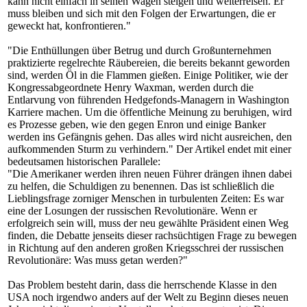
kann nicht einfach in seinen Wagen steigen und weiterreisen. Er
muss bleiben und sich mit den Folgen der Erwartungen, die er
geweckt hat, konfrontieren."
"Die Enthüllungen über Betrug und durch Großunternehmen
praktizierte regelrechte Räubereien, die bereits bekannt geworden
sind, werden Öl in die Flammen gießen. Einige Politiker, wie der
Kongressabgeordnete Henry Waxman, werden durch die
Entlarvung von führenden Hedgefonds-Managern in Washington
Karriere machen. Um die öffentliche Meinung zu beruhigen, wird
es Prozesse geben, wie den gegen Enron und einige Banker
werden ins Gefängnis gehen. Das alles wird nicht ausreichen, den
aufkommenden Sturm zu verhindern." Der Artikel endet mit einer
bedeutsamen historischen Parallele:
"Die Amerikaner werden ihren neuen Führer drängen ihnen dabei
zu helfen, die Schuldigen zu benennen. Das ist schließlich die
Lieblingsfrage zorniger Menschen in turbulenten Zeiten: Es war
eine der Losungen der russischen Revolutionäre. Wenn er
erfolgreich sein will, muss der neu gewählte Präsident einen Weg
finden, die Debatte jenseits dieser rachsüchtigen Frage zu bewegen
in Richtung auf den anderen großen Kriegsschrei der russischen
Revolutionäre: Was muss getan werden?"
Das Problem besteht darin, dass die herrschende Klasse in den
USA noch irgendwo anders auf der Welt zu Beginn dieses neuen