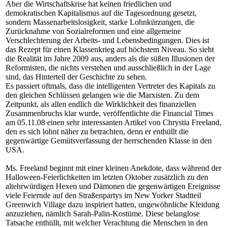
Aber die Wirtschaftskrise hat keinen friedlichen und
demokratischen Kapitalismus auf die Tagesordnung gesetzt,
sondern Massenarbeitslosigkeit, starke Lohnkürzungen, die
Zurücknahme von Sozialreformen und eine allgemeine
Verschlechterung der Arbeits- und Lebensbedingungen. Dies ist
das Rezept für einen Klassenkrieg auf höchstem Niveau. So sieht
die Realität im Jahre 2009 aus, anders als die süßen Illusionen der
Reformisten, die nichts verstehen und ausschließlich in der Lage
sind, das Hinterteil der Geschichte zu sehen.
Es passiert oftmals, dass die intelligenten Vertreter des Kapitals zu
den gleichen Schlüssen gelangen wie die Marxisten. Zu dem
Zeitpunkt, als allen endlich die Wirklichkeit des finanziellen
Zusammenbruchs klar wurde, veröffentlichte die Financial Times
am 05.11.08 einen sehr interessanten Artikel von Chrystia Freeland,
den es sich lohnt näher zu betrachten, denn er enthüllt die
gegenwärtige Gemütsverfassung der herrschenden Klasse in den
USA.
Ms. Freeland beginnt mit einer kleinen Anekdote, dass während der
Halloween-Feierlichkeiten im letzten Oktober zusätzlich zu den
altehrwürdigen Hexen und Dämonen die gegenwärtigen Ereignisse
viele Feiernde auf den Straßenpartys im New Yorker Stadtteil
Greenwich Village dazu inspiriert hatten, ungewöhnliche Kleidung
anzuziehen, nämlich Sarah-Palin-Kostüme. Diese belanglose
Tatsache enthüllt, mit welcher Verachtung die Menschen in den