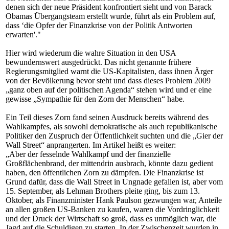
denen sich der neue Präsident konfrontiert sieht und von Barack
Obamas Übergangsteam erstellt wurde, führt als ein Problem auf,
dass ‘die Opfer der Finanzkrise von der Politik Antworten
erwarten'."
Hier wird wiederum die wahre Situation in den USA
bewundernswert ausgedrückt. Das nicht genannte frühere
Regierungsmitglied warnt die US-Kapitalisten, dass ihnen Ärger
von der Bevölkerung bevor steht und dass dieses Problem 2009
„ganz oben auf der politischen Agenda“ stehen wird und er eine
gewisse „Sympathie für den Zorn der Menschen“ habe.
Ein Teil dieses Zorn fand seinen Ausdruck bereits während des
Wahlkampfes, als sowohl demokratische als auch republikanische
Politiker den Zuspruch der Öffentlichkeit suchten und die „Gier der
Wall Street“ anprangerten. Im Artikel heißt es weiter:
„Aber der fesselnde Wahlkampf und der finanzielle
Großflächenbrand, der mittendrin ausbrach, könnte dazu gedient
haben, den öffentlichen Zorn zu dämpfen. Die Finanzkrise ist
Grund dafür, dass die Wall Street in Ungnade gefallen ist, aber vom
15. September, als Lehman Brothers pleite ging, bis zum 13.
Oktober, als Finanzminister Hank Paulson gezwungen war, Anteile
an allen großen US-Banken zu kaufen, waren die Vordringlichkeit
und der Druck der Wirtschaft so groß, dass es unmöglich war, die
Jagd auf die Schuldigen zu starten. In der Zwischenzeit wurden in