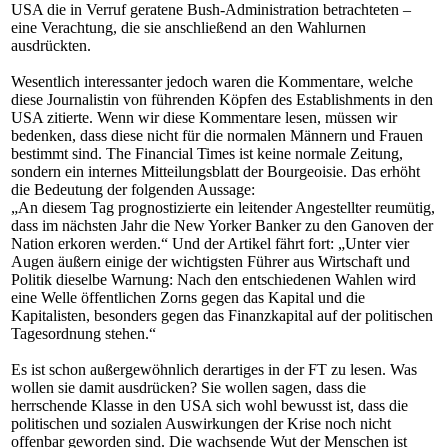
USA die in Verruf geratene Bush-Administration betrachteten –
eine Verachtung, die sie anschließend an den Wahlurnen
ausdrückten.
Wesentlich interessanter jedoch waren die Kommentare, welche
diese Journalistin von führenden Köpfen des Establishments in den
USA zitierte. Wenn wir diese Kommentare lesen, müssen wir
bedenken, dass diese nicht für die normalen Männern und Frauen
bestimmt sind. The Financial Times ist keine normale Zeitung,
sondern ein internes Mitteilungsblatt der Bourgeoisie. Das erhöht
die Bedeutung der folgenden Aussage:
„An diesem Tag prognostizierte ein leitender Angestellter reumütig,
dass im nächsten Jahr die New Yorker Banker zu den Ganoven der
Nation erkoren werden.“ Und der Artikel fährt fort: „Unter vier
Augen äußern einige der wichtigsten Führer aus Wirtschaft und
Politik dieselbe Warnung: Nach den entschiedenen Wahlen wird
eine Welle öffentlichen Zorns gegen das Kapital und die
Kapitalisten, besonders gegen das Finanzkapital auf der politischen
Tagesordnung stehen.“
Es ist schon außergewöhnlich derartiges in der FT zu lesen. Was
wollen sie damit ausdrücken? Sie wollen sagen, dass die
herrschende Klasse in den USA sich wohl bewusst ist, dass die
politischen und sozialen Auswirkungen der Krise noch nicht
offenbar geworden sind. Die wachsende Wut der Menschen ist