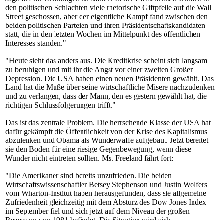
den politischen Schlachten viele rhetorische Giftpfeile auf die Wall
Street geschossen, aber der eigentliche Kampf fand zwischen den
beiden politischen Parteien und ihren Präsidentschaftskandidaten
statt, die in den letzten Wochen im Mittelpunkt des öffentlichen
Interesses standen."
"Heute sieht das anders aus. Die Kreditkrise scheint sich langsam
zu beruhigen und mit ihr die Angst vor einer zweiten Großen
Depression. Die USA haben einen neuen Präsidenten gewählt. Das
Land hat die Muße über seine wirtschaftliche Misere nachzudenken
und zu verlangen, dass der Mann, den es gestern gewählt hat, die
richtigen Schlussfolgerungen trifft."
Das ist das zentrale Problem. Die herrschende Klasse der USA hat
dafür gekämpft die Öffentlichkeit von der Krise des Kapitalismus
abzulenken und Obama als Wunderwaffe aufgebaut. Jetzt bereitet
sie den Boden für eine riesige Gegenbewegung, wenn diese
Wunder nicht eintreten sollten. Ms. Freeland fährt fort:
"Die Amerikaner sind bereits unzufrieden. Die beiden
Wirtschaftswissenschaftler Betsey Stephenson und Justin Wolfers
vom Wharton-Institut haben herausgefunden, dass sie allgemeine
Zufriedenheit gleichzeitig mit dem Absturz des Dow Jones Index
im September fiel und sich jetzt auf dem Niveau der großen
Rezession von 1981 befindet. Die Situation wird sich