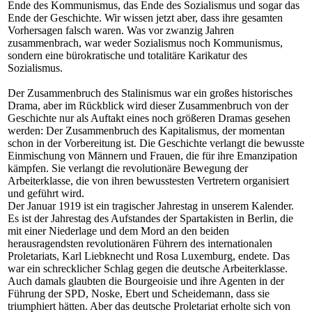
Ende des Kommunismus, das Ende des Sozialismus und sogar das
Ende der Geschichte. Wir wissen jetzt aber, dass ihre gesamten
Vorhersagen falsch waren. Was vor zwanzig Jahren
zusammenbrach, war weder Sozialismus noch Kommunismus,
sondern eine bürokratische und totalitäre Karikatur des
Sozialismus.
Der Zusammenbruch des Stalinismus war ein großes historisches
Drama, aber im Rückblick wird dieser Zusammenbruch von der
Geschichte nur als Auftakt eines noch größeren Dramas gesehen
werden: Der Zusammenbruch des Kapitalismus, der momentan
schon in der Vorbereitung ist. Die Geschichte verlangt die bewusste
Einmischung von Männern und Frauen, die für ihre Emanzipation
kämpfen. Sie verlangt die revolutionäre Bewegung der
Arbeiterklasse, die von ihren bewusstesten Vertretern organisiert
und geführt wird.
Der Januar 1919 ist ein tragischer Jahrestag in unserem Kalender.
Es ist der Jahrestag des Aufstandes der Spartakisten in Berlin, die
mit einer Niederlage und dem Mord an den beiden
herausragendsten revolutionären Führern des internationalen
Proletariats, Karl Liebknecht und Rosa Luxemburg, endete. Das
war ein schrecklicher Schlag gegen die deutsche Arbeiterklasse.
Auch damals glaubten die Bourgeoisie und ihre Agenten in der
Führung der SPD, Noske, Ebert und Scheidemann, dass sie
triumphiert hätten. Aber das deutsche Proletariat erholte sich von