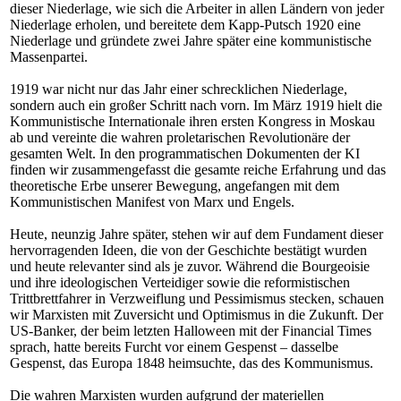
dieser Niederlage, wie sich die Arbeiter in allen Ländern von jeder
Niederlage erholen, und bereitete dem Kapp-Putsch 1920 eine
Niederlage und gründete zwei Jahre später eine kommunistische
Massenpartei.
1919 war nicht nur das Jahr einer schrecklichen Niederlage,
sondern auch ein großer Schritt nach vorn. Im März 1919 hielt die
Kommunistische Internationale ihren ersten Kongress in Moskau
ab und vereinte die wahren proletarischen Revolutionäre der
gesamten Welt. In den programmatischen Dokumenten der KI
finden wir zusammengefasst die gesamte reiche Erfahrung und das
theoretische Erbe unserer Bewegung, angefangen mit dem
Kommunistischen Manifest von Marx und Engels.
Heute, neunzig Jahre später, stehen wir auf dem Fundament dieser
hervorragenden Ideen, die von der Geschichte bestätigt wurden
und heute relevanter sind als je zuvor. Während die Bourgeoisie
und ihre ideologischen Verteidiger sowie die reformistischen
Trittbrettfahrer in Verzweiflung und Pessimismus stecken, schauen
wir Marxisten mit Zuversicht und Optimismus in die Zukunft. Der
US-Banker, der beim letzten Halloween mit der Financial Times
sprach, hatte bereits Furcht vor einem Gespenst – dasselbe
Gespenst, das Europa 1848 heimsuchte, das des Kommunismus.
Die wahren Marxisten wurden aufgrund der materiellen