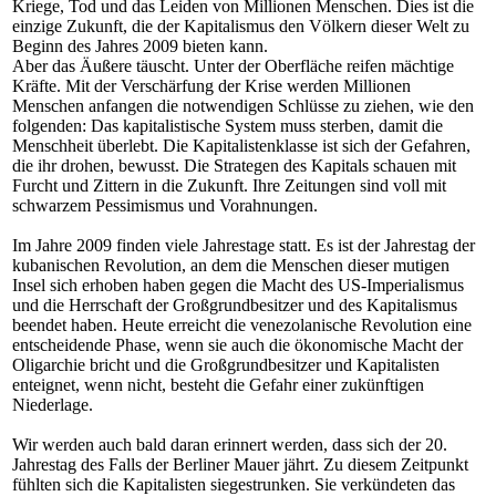
Kriege, Tod und das Leiden von Millionen Menschen. Dies ist die
einzige Zukunft, die der Kapitalismus den Völkern dieser Welt zu
Beginn des Jahres 2009 bieten kann.
Aber das Äußere täuscht. Unter der Oberfläche reifen mächtige
Kräfte. Mit der Verschärfung der Krise werden Millionen
Menschen anfangen die notwendigen Schlüsse zu ziehen, wie den
folgenden: Das kapitalistische System muss sterben, damit die
Menschheit überlebt. Die Kapitalistenklasse ist sich der Gefahren,
die ihr drohen, bewusst. Die Strategen des Kapitals schauen mit
Furcht und Zittern in die Zukunft. Ihre Zeitungen sind voll mit
schwarzem Pessimismus und Vorahnungen.
Im Jahre 2009 finden viele Jahrestage statt. Es ist der Jahrestag der
kubanischen Revolution, an dem die Menschen dieser mutigen
Insel sich erhoben haben gegen die Macht des US-Imperialismus
und die Herrschaft der Großgrundbesitzer und des Kapitalismus
beendet haben. Heute erreicht die venezolanische Revolution eine
entscheidende Phase, wenn sie auch die ökonomische Macht der
Oligarchie bricht und die Großgrundbesitzer und Kapitalisten
enteignet, wenn nicht, besteht die Gefahr einer zukünftigen
Niederlage.
Wir werden auch bald daran erinnert werden, dass sich der 20.
Jahrestag des Falls der Berliner Mauer jährt. Zu diesem Zeitpunkt
fühlten sich die Kapitalisten siegestrunken. Sie verkündeten das