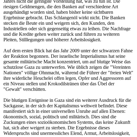
Jahres nicht die geringste Vorstellung hat, was zu tun ist. Die
riesigen Geldmengen, die den Banken auf verschiedene Art
ausgehändigt worden sind, haben bisher keine sichtbaren
Ergebnisse gebracht. Das Schlangenöl wirkt nicht. Die Banken
stecken die Beute ein und weigern sich, den Kunden, den
Industriellen oder sich gegenseitig etwas zu leihen. Die Nachfrage
und die Kredite gehen weiter zurück und führen zu weiteren
Pleiten, Stilllegungen und höherer Arbeitslosigkeit.
Auf dem ersten Blick hat das Jahr 2009 unter der schwarzen Fahne
der Reaktion begonnen. Der israelische Imperialismus hat seine
gesamte militärische Macht konzentriert, um auf blutige Weise das
schutzlose Gaza zu unterwerfen. Wie üblich zeigen die "Vereinten
Nationen" völlige Ohnmacht, während die Führer der "freien Welt"
ihre widerliche Heuchelei offen legen, Opfer und Aggressoren auf
ein Niveau stellen und Krokodilstränen über das Übel der
"Gewalt" verschütten.
Die blutigen Ereignisse in Gaza sind ein weiterer Ausdruck für die
Sackgasse, in der sich der Kapitalismus weltweit befindet. Diese
manifestiert sich in einer universellen Unruhe auf allen Ebenen:
ökonomisch, sozial, politisch und militärisch. Dies sind die
Zuckungen eines sozioökonomischen Systems, das keine Zukunft
hat, sich aber weigert zu sterben. Die Ergebnisse dieses
Widerspruchs sind unermessliches Elend, Armut, Arbeitslosigkeit,