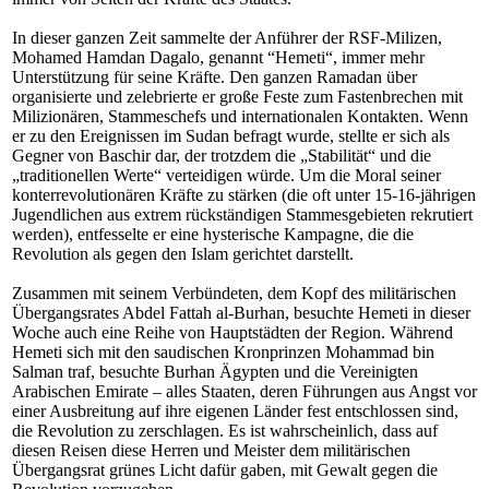
In dieser ganzen Zeit sammelte der Anführer der RSF-Milizen,
Mohamed Hamdan Dagalo, genannt “Hemeti“, immer mehr
Unterstützung für seine Kräfte. Den ganzen Ramadan über
organisierte und zelebrierte er große Feste zum Fastenbrechen mit
Milizionären, Stammeschefs und internationalen Kontakten. Wenn
er zu den Ereignissen im Sudan befragt wurde, stellte er sich als
Gegner von Baschir dar, der trotzdem die „Stabilität“ und die
„traditionellen Werte“ verteidigen würde. Um die Moral seiner
konterrevolutionären Kräfte zu stärken (die oft unter 15-16-jährigen
Jugendlichen aus extrem rückständigen Stammesgebieten rekrutiert
werden), entfesselte er eine hysterische Kampagne, die die
Revolution als gegen den Islam gerichtet darstellt.
Zusammen mit seinem Verbündeten, dem Kopf des militärischen
Übergangsrates Abdel Fattah al-Burhan, besuchte Hemeti in dieser
Woche auch eine Reihe von Hauptstädten der Region. Während
Hemeti sich mit den saudischen Kronprinzen Mohammad bin
Salman traf, besuchte Burhan Ägypten und die Vereinigten
Arabischen Emirate – alles Staaten, deren Führungen aus Angst vor
einer Ausbreitung auf ihre eigenen Länder fest entschlossen sind,
die Revolution zu zerschlagen. Es ist wahrscheinlich, dass auf
diesen Reisen diese Herren und Meister dem militärischen
Übergangsrat grünes Licht dafür gaben, mit Gewalt gegen die