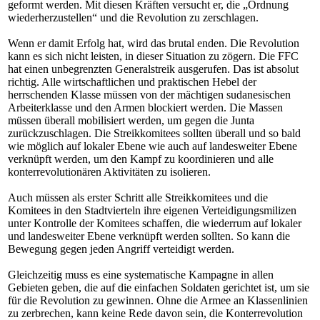
geformt werden. Mit diesen Kräften versucht er, die „Ordnung
wiederherzustellen“ und die Revolution zu zerschlagen.
Wenn er damit Erfolg hat, wird das brutal enden. Die Revolution
kann es sich nicht leisten, in dieser Situation zu zögern. Die FFC
hat einen unbegrenzten Generalstreik ausgerufen. Das ist absolut
richtig. Alle wirtschaftlichen und praktischen Hebel der
herrschenden Klasse müssen von der mächtigen sudanesischen
Arbeiterklasse und den Armen blockiert werden. Die Massen
müssen überall mobilisiert werden, um gegen die Junta
zurückzuschlagen. Die Streikkomitees sollten überall und so bald
wie möglich auf lokaler Ebene wie auch auf landesweiter Ebene
verknüpft werden, um den Kampf zu koordinieren und alle
konterrevolutionären Aktivitäten zu isolieren.
Auch müssen als erster Schritt alle Streikkomitees und die
Komitees in den Stadtvierteln ihre eigenen Verteidigungsmilizen
unter Kontrolle der Komitees schaffen, die wiederrum auf lokaler
und landesweiter Ebene verknüpft werden sollten. So kann die
Bewegung gegen jeden Angriff verteidigt werden.
Gleichzeitig muss es eine systematische Kampagne in allen
Gebieten geben, die auf die einfachen Soldaten gerichtet ist, um sie
für die Revolution zu gewinnen. Ohne die Armee an Klassenlinien
zu zerbrechen, kann keine Rede davon sein, die Konterrevolution