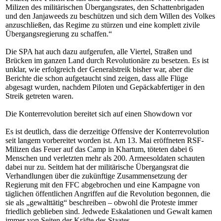
Milizen des militärischen Übergangsrates, den Schattenbrigaden
und den Janjaweeds zu beschützen und sich dem Willen des Volkes
anzuschließen, das Regime zu stürzen und eine komplett zivile
Übergangsregierung zu schaffen.“
Die SPA hat auch dazu aufgerufen, alle Viertel, Straßen und
Brücken im ganzen Land durch Revolutionäre zu besetzen. Es ist
unklar, wie erfolgreich der Generalstreik bisher war, aber die
Berichte die schon aufgetaucht sind zeigen, dass alle Flüge
abgesagt wurden, nachdem Piloten und Gepäckabfertiger in den
Streik getreten waren.
Die Konterrevolution bereitet sich auf einen Showdown vor
Es ist deutlich, dass die derzeitige Offensive der Konterrevolution
seit langem vorbereitet worden ist. Am 13. Mai eröffneten RSF-
Milizen das Feuer auf das Camp in Khartum, töteten dabei 6
Menschen und verletzten mehr als 200. Armeesoldaten schauten
dabei nur zu. Seitdem hat der militärische Übergangsrat die
Verhandlungen über die zukünftige Zusammensetzung der
Regierung mit den FFC abgebrochen und eine Kampagne von
täglichen öffentlichen Angriffen auf die Revolution begonnen, die
sie als „gewalttätig“ beschreiben – obwohl die Proteste immer
friedlich geblieben sind. Jedwede Eskalationen und Gewalt kamen
immer von Seiten der Kräfte des Staates.