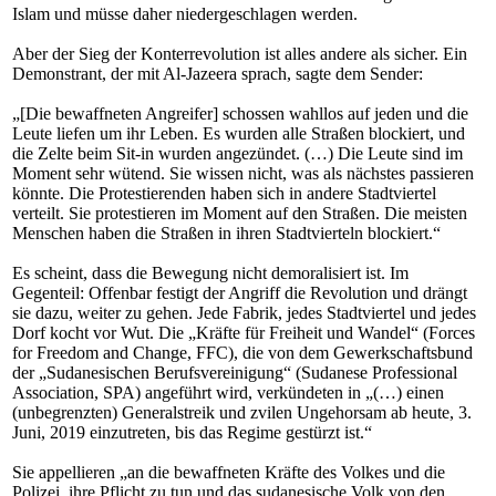
Islam und müsse daher niedergeschlagen werden.
Aber der Sieg der Konterrevolution ist alles andere als sicher. Ein
Demonstrant, der mit Al-Jazeera sprach, sagte dem Sender:
„[Die bewaffneten Angreifer] schossen wahllos auf jeden und die
Leute liefen um ihr Leben. Es wurden alle Straßen blockiert, und
die Zelte beim Sit-in wurden angezündet. (…) Die Leute sind im
Moment sehr wütend. Sie wissen nicht, was als nächstes passieren
könnte. Die Protestierenden haben sich in andere Stadtviertel
verteilt. Sie protestieren im Moment auf den Straßen. Die meisten
Menschen haben die Straßen in ihren Stadtvierteln blockiert.“
Es scheint, dass die Bewegung nicht demoralisiert ist. Im
Gegenteil: Offenbar festigt der Angriff die Revolution und drängt
sie dazu, weiter zu gehen. Jede Fabrik, jedes Stadtviertel und jedes
Dorf kocht vor Wut. Die „Kräfte für Freiheit und Wandel“ (Forces
for Freedom and Change, FFC), die von dem Gewerkschaftsbund
der „Sudanesischen Berufsvereinigung“ (Sudanese Professional
Association, SPA) angeführt wird, verkündeten in „(…) einen
(unbegrenzten) Generalstreik und zvilen Ungehorsam ab heute, 3.
Juni, 2019 einzutreten, bis das Regime gestürzt ist.“
Sie appellieren „an die bewaffneten Kräfte des Volkes und die
Polizei, ihre Pflicht zu tun und das sudanesische Volk von den