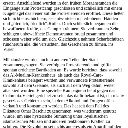
ersetzt. Anschließend wurden in den frühen Morgenstunden die
Eingänge zum Protestcamp geschlossen und schließlich mit einem
Kugelhagel das Feuer auf die Protestierenden eröffnet. Diese ließen
sich nicht einschüchtern, sie antworteten mit erhobenen Händen
und „friedlich, friedlich“-Rufen. Doch schließlich begannen die
bewaffneten Kräfte, das Camp zu räumen: Sie verbrannten Zelte,
schlugen unbewaffnete Demonstranten brutal zusammen und
schossen weiter wild um sich. Gleichzeitig nahmen Scharfschützen
rundherum alle, die versuchten, das Geschehen zu filmen, ins
Visier.
Milizionäre wurden auch in anderen Teilen der Stadt
zusammengezogen. Sie verfolgten Protestierende und griffen
spontan errichtete Barrikaden an. Es wurde berichtet, dass sowohl
das Al-Mualim-Krankenhaus, als auch das Royal-Care-
Krankenhaus belagert wurden und verwundete Protestierende
sowohl auf dem Gelände, als auch auf dem Weg dahin, weiter
attackiert wurden. Eine spezielle Kampagne scheint gegen das
Colombia-Viertel gerichtet zu sein, das dafür bekannt ist, ein relativ
gesetzloses Gebiet zu sein, in dem Alkohol und Drogen offen
verkauft und konsumiert werden. Das hat seit dem Fall des
Diktators Omar Baschir zugenommen, was wiederrum genutzt
wurde, um eine hysterische Stimmung unter loyalistischen
islamistischen Milizen und anderen reaktionären Kräften zu
schüren. Die Revolution sei nichts anderes als ein Angriff auf den