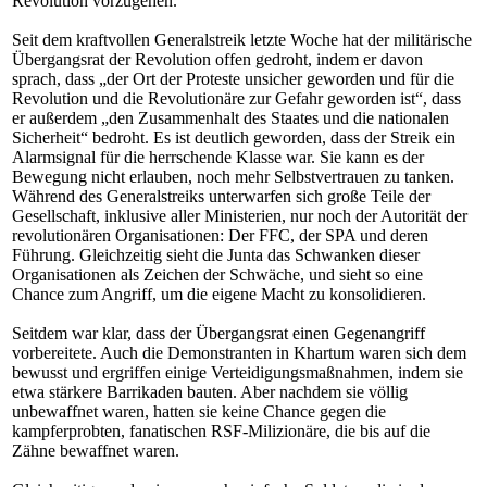
Revolution vorzugehen.
Seit dem kraftvollen Generalstreik letzte Woche hat der militärische
Übergangsrat der Revolution offen gedroht, indem er davon
sprach, dass „der Ort der Proteste unsicher geworden und für die
Revolution und die Revolutionäre zur Gefahr geworden ist“, dass
er außerdem „den Zusammenhalt des Staates und die nationalen
Sicherheit“ bedroht. Es ist deutlich geworden, dass der Streik ein
Alarmsignal für die herrschende Klasse war. Sie kann es der
Bewegung nicht erlauben, noch mehr Selbstvertrauen zu tanken.
Während des Generalstreiks unterwarfen sich große Teile der
Gesellschaft, inklusive aller Ministerien, nur noch der Autorität der
revolutionären Organisationen: Der FFC, der SPA und deren
Führung. Gleichzeitig sieht die Junta das Schwanken dieser
Organisationen als Zeichen der Schwäche, und sieht so eine
Chance zum Angriff, um die eigene Macht zu konsolidieren.
Seitdem war klar, dass der Übergangsrat einen Gegenangriff
vorbereitete. Auch die Demonstranten in Khartum waren sich dem
bewusst und ergriffen einige Verteidigungsmaßnahmen, indem sie
etwa stärkere Barrikaden bauten. Aber nachdem sie völlig
unbewaffnet waren, hatten sie keine Chance gegen die
kampferprobten, fanatischen RSF-Milizionäre, die bis auf die
Zähne bewaffnet waren.