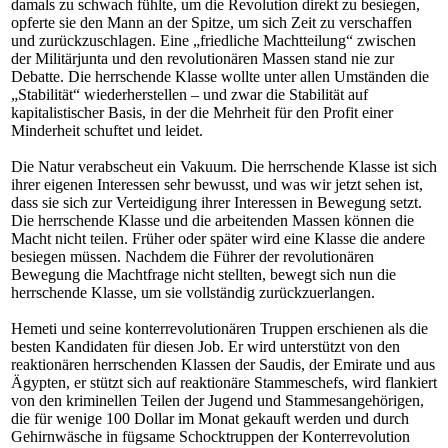
damals zu schwach fühlte, um die Revolution direkt zu besiegen,
opferte sie den Mann an der Spitze, um sich Zeit zu verschaffen
und zurückzuschlagen. Eine „friedliche Machtteilung“ zwischen
der Militärjunta und den revolutionären Massen stand nie zur
Debatte. Die herrschende Klasse wollte unter allen Umständen die
„Stabilität“ wiederherstellen – und zwar die Stabilität auf
kapitalistischer Basis, in der die Mehrheit für den Profit einer
Minderheit schuftet und leidet.
Die Natur verabscheut ein Vakuum. Die herrschende Klasse ist sich
ihrer eigenen Interessen sehr bewusst, und was wir jetzt sehen ist,
dass sie sich zur Verteidigung ihrer Interessen in Bewegung setzt.
Die herrschende Klasse und die arbeitenden Massen können die
Macht nicht teilen. Früher oder später wird eine Klasse die andere
besiegen müssen. Nachdem die Führer der revolutionären
Bewegung die Machtfrage nicht stellten, bewegt sich nun die
herrschende Klasse, um sie vollständig zurückzuerlangen.
Hemeti und seine konterrevolutionären Truppen erschienen als die
besten Kandidaten für diesen Job. Er wird unterstützt von den
reaktionären herrschenden Klassen der Saudis, der Emirate und aus
Ägypten, er stützt sich auf reaktionäre Stammeschefs, wird flankiert
von den kriminellen Teilen der Jugend und Stammesangehörigen,
die für wenige 100 Dollar im Monat gekauft werden und durch
Gehirnwäsche in fügsame Schocktruppen der Konterrevolution