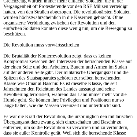
Gleichzeitig wurden immer mehr einfache Soldaten, die in der
Vergangenheit oft Protestierende vor den RSF-Milizen verteidigt
hatten, von den Straßen abgezogen. Die revolutionärsten Soldaten
wurden höchstwahrscheinlich in die Kasernen gebracht. Ohne
organisierte Verbindung zwischen der Revolution und den
einfachen Soldaten konnten diese wenig tun, um die Bewegung zu
beschützen.
Die Revolution muss vorwärtsschreiten
Die Brutalität der Konterrevolution zeigt, dass es keinen
Kompromiss zwischen den Interessen der herrschenden Klasse auf
der einen Seite und den Arbeitern, Bauern und Armen im Sudan
auf der anderen Seite gibt. Der militärische Übergangsrat und die
Spitzen des Staatsapparates gehören zur selben herrschenden
Klasse wie Omar al-Baschir. Es ist dieselbe Klasse, die seit
Jahrzehnten den Reichtum des Landes aussaugt und seine
Bevölkerung terrorisiert, während das Land immer mehr vor die
Hunde geht. Sie können ihre Privilegien und Positionen nur so
lange halten, wie die Massen vereinzelt und unterdrückt sind.
Es war die Kraft der Revolution, die ursprünglich den militärischen
Übergangsrat dazu zwang, sich einzuschalten und Baschir zu
entfernen, um so die Revolution zu verwirren und zu verhindern,
dass sie außer Kontrolle gerät. Weil sich die herrschende Klasse