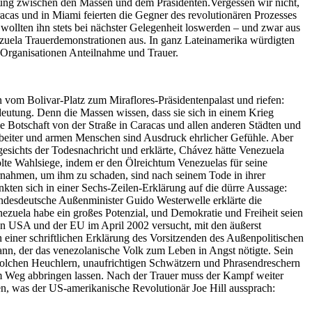
iehung zwischen den Massen und dem Präsidenten.Vergessen wir nicht,
acas und in Miami feierten die Gegner des revolutionären Prozesses
ollten ihn stets bei nächster Gelegenheit loswerden – und zwar aus
zuela Trauerdemonstrationen aus. In ganz Lateinamerika würdigten
e Organisationen Anteilnahme und Trauer.
vom Bolivar-Platz zum Miraflores-Präsidentenpalast und riefen:
eutung. Denn die Massen wissen, dass sie sich in einem Krieg
 die Botschaft von der Straße in Caracas und allen anderen Städten und
rbeiter und armen Menschen sind Ausdruck ehrlicher Gefühle. Aber
gesichts der Todesnachricht und erklärte, Chávez hätte Venezuela
te Wahlsiege, indem er den Ölreichtum Venezuelas für seine
ernahmen, um ihm zu schaden, sind nach seinem Tode in ihrer
en sich in einer Sechs-Zeilen-Erklärung auf die dürre Aussage:
undesdeutsche Außenminister Guido Westerwelle erklärte die
ezuela habe ein großes Potenzial, und Demokratie und Freiheit seien
en USA und der EU im April 2002 versucht, mit den äußerst
einer schriftlichen Erklärung des Vorsitzenden des Außenpolitischen
n, der das venezolanische Volk zum Leben in Angst nötigte. Sein
 solchen Heuchlern, unaufrichtigen Schwätzern und Phrasendreschern
vom Weg abbringen lassen. Nach der Trauer muss der Kampf weiter
n, was der US-amerikanische Revolutionär Joe Hill aussprach: