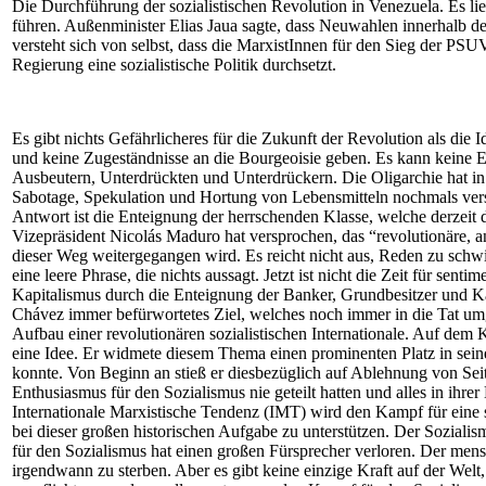
Die Durchführung der sozialistischen Revolution in Venezuela. Es l
führen. Außenminister Elias Jaua sagte, dass Neuwahlen innerhalb de
versteht sich von selbst, dass die MarxistInnen für den Sieg der PSU
Regierung eine sozialistische Politik durchsetzt.
Es gibt nichts Gefährlicheres für die Zukunft der Revolution als d
und keine Zugeständnisse an die Bourgeoisie geben. Es kann keine 
Ausbeutern, Unterdrückten und Unterdrückern. Die Oligarchie hat i
Sabotage, Spekulation und Hortung von Lebensmitteln nochmals vers
Antwort ist die Enteignung der herrschenden Klasse, welche derzeit 
Vizepräsident Nicolás Maduro hat versprochen, das “revolutionäre, an
dieser Weg weitergegangen wird. Es reicht nicht aus, Reden zu schwinge
eine leere Phrase, die nichts aussagt. Jetzt ist nicht die Zeit für se
Kapitalismus durch die Enteignung der Banker, Grundbesitzer und Ka
Chávez immer befürwortetes Ziel, welches noch immer in die Tat umg
Aufbau einer revolutionären sozialistischen Internationale. Auf de
eine Idee. Er widmete diesem Thema einen prominenten Platz in seinen R
konnte. Von Beginn an stieß er diesbezüglich auf Ablehnung von Sei
Enthusiasmus für den Sozialismus nie geteilt hatten und alles in ihre
Internationale Marxistische Tendenz (IMT) wird den Kampf für eine so
bei dieser großen historischen Aufgabe zu unterstützen. Der Sozialis
für den Sozialismus hat einen großen Fürsprecher verloren. Der mensc
irgendwann zu sterben. Aber es gibt keine einzige Kraft auf der Welt,