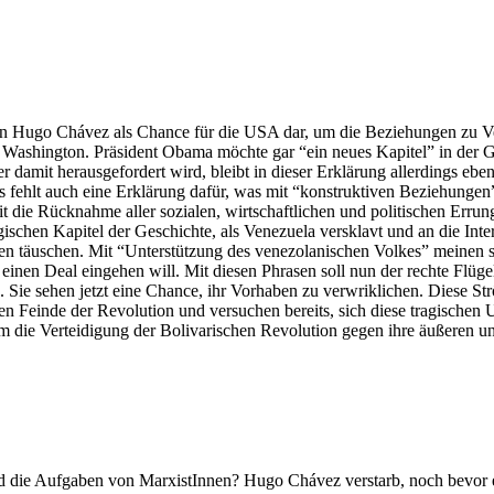
n Hugo Chávez als Chance für die USA dar, um die Beziehungen zu Ve
Washington. Präsident Obama möchte gar “ein neues Kapitel” in der Ge
amit herausgefordert wird, bleibt in dieser Erklärung allerdings eben
 Es fehlt auch eine Erklärung dafür, was mit “konstruktiven Beziehu
die Rücknahme aller sozialen, wirtschaftlichen und politischen Errung
ischen Kapitel der Geschichte, als Venezuela versklavt und an die Int
n täuschen. Mit “Unterstützung des venezolanischen Volkes” meinen sie
 einen Deal eingehen will. Mit diesen Phrasen soll nun der rechte Flü
Sie sehen jetzt eine Chance, ihr Vorhaben zu verwriklichen. Diese Str
ten Feinde der Revolution und versuchen bereits, sich diese tragische
um die Verteidigung der Bolivarischen Revolution gegen ihre äußeren und
 die Aufgaben von MarxistInnen? Hugo Chávez verstarb, noch bevor er d