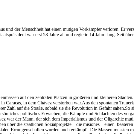
smus und der Menschheit hat einen mutigen Vorkämpfer verloren. Er ver
atspräsident war erst 58 Jahre alt und regierte 14 Jahre lang. Seit übe
massen auf den zentralen Plätzen in größeren und kleineren Städten. V
us in Caracas, in dem Chávez verstorben war.Aus den spontanen Trau
rer Zahl auf die Straße, sobald sie die Revolution in Gefahr sahen.So
ersönliches politisches Erwachen, die Kämpfe und Schlachten des verga
z war der Mann, der sich dem Imperialismus und der Oligarchie mutig 
 über die staatlichen Sozialprojekte – die misiones – einen besseren L
sozialen Errungenschaften wurden auch erkämpft. Die Massen mussten m