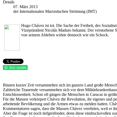
Details
07. März 2013
der Internationalen Marxistischen Strömung (IMT)
Hugo Chávez ist tot. Die Sache der Freiheit, des Soziali
Vizepräsident Nicolás Maduro bekannt. Der verstorbene Sta
von seinem Ableben wirkte dennoch wie ein Schock.
Jetzt senden
Binnen kurzer Zeit versammelten sich im ganzen Land große Menschen
Zahlreiche Trauernde versammelten sich vor dem Militärkrankenha
Entschlossenheit. Schon oft gingen die Menschen in Caracas in größe
Für die Massen verkörpert Chávez die Revolution, ihr eigenes und p
arbeitende Bevölkerung und die Armen etwas zu melden hatten. Cháve
Kommentatoren sagen, dass die Massen Chávez verehrten, weil er ihnen
Aber die Frage ist noch tiefgreifender, denn diese eindrucksvollen 