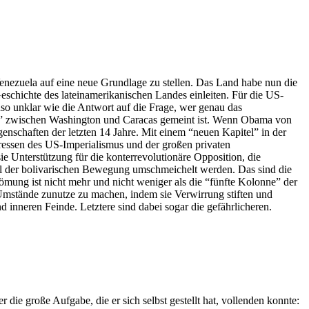
nezuela auf eine neue Grundlage zu stellen. Das Land habe nun die
schichte des lateinamerikanischen Landes einleiten. Für die US-
so unklar wie die Antwort auf die Frage, wer genau das
ngen” zwischen Washington und Caracas gemeint ist. Wenn Obama von
enschaften der letzten 14 Jahre. Mit einem “neuen Kapitel” in der
eressen des US-Imperialismus und der großen privaten
 Unterstützung für die konterrevolutionäre Opposition, die
gel der bolivarischen Bewegung umschmeichelt werden. Das sind die
ömung ist nicht mehr und nicht weniger als die “fünfte Kolonne” der
n Umstände zunutze zu machen, indem sie Verwirrung stiften und
 inneren Feinde. Letztere sind dabei sogar die gefährlicheren.
ie große Aufgabe, die er sich selbst gestellt hat, vollenden konnte: