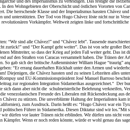
ligarchie und des Imperialismus zu verteidigen. Das festigte die Bez
. In den Wohngebieten der Oberschicht und östlichen Vororten von Car
. Die herrschende Klasse und der Imperialismus hassten Chávez und w
n und unterstützten. Der Tod von Hugo Chávez löste nicht nur in Vene
revolutionären Vorkämpfer. Weltweit zeigten linke und fortschrittlich
n: “Wir sind alle Chávez!” und “Chávez lebt”. Tausende marschierten 
ht zurück!” und “Der Kampf geht weiter”. Das ist von sehr großer Bed
lenen Mitstreiter, so dass der Krieg auf jeden Fall weiter geht. Das ist
inend auf den Straßen von Caracas versammelt haben. Die Tränen der A
n. So gab sich der britische Außenminister William Hague “traurig” an
eben: “Er errang dauerhaften Rückhalt unter den Armen und wiederhol
sam! Diejenigen, die Chávez hassten und zu seinen Lebzeiten alles unt
 Rompuy und EU-Kommissionspräsident José Manuel Barroso beschränkt
 Beitrag zur regionalen Integration Südamerikas ausgezeichnet.“ Der b
 sich dann aber nicht die schulmeisterliche Belehrung verkneifen, Ven
en die venezolanischen Freunde des Liberalen mit Rückendeckung aus d
 Chávez zu stürzen. Die unverblümte Haltung der Imperialisten kam in 
ifornien), zum Ausdruck. Darin heißt es: “Hugo Chávez war ein Tyran
 politischen Führer in Südamerika. Diesen Diktatur sind wir los.”Mit
 wir dürfen vor lauter Tränen nicht erblinden. Wir dürfen uns nicht 
in Kämpfer. Wenn er noch reden könnte, würde er wohl genau das sage