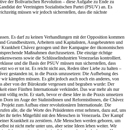
tive der Bolivarischen Revolution – diese Aufgabe zu Ende zu
andidat der Vereinigten Sozialistischen Partei (PSUV) an. Es
chzeitig müssen wir jedoch sicherstellen, dass die nächste
Klassen. Es darf zu keinen Verhandlungen mit der Opposition kommen
nd Grundbesitzern, Arbeitern und Kapitalisten, Ausgebeuteten und
 der Krankheit Chávez gezogen und ihre Kampagne der ökonomischen
entsprechende Maßnahmen durchzusetzen. Die einzige richtige
nkenwesens sowie die Schlüsselindustrien Venezuelas kontrolliert.
terklasse und die Basis der PSUV müssen nun sicherstellen, dass
tzt wo er tot ist. Es reicht nicht aus, Reden über Liebe zu halten –
 Chávez gestanden ist, in die Praxis umzusetzen: Die Aufhebung des
r wir kämpfen müssen. Es gibt jedoch auch noch ein anderes, von
das aber von der Bürokratie vergessen und begraben wurde: Der
it einer Fünften Internationale verkündet. Das war mehr als nur
it völlig recht. Er starb, bevor er diese Idee in die Praxis umsetzen
in Dorn im Auge der StalinistInnen und ReformistInnen, die Chávez
m Projekt zum Aufbau einer revolutionären Internationale. Die
rufen alle, die die Worte des Präsidenten ernst nehmen, dazu auf, uns
undet ihr tiefes Mitgefühl mit den Menschen in Venezuela. Der Kampf
er einer Krankheit zu zerstören. Alle Menschen werden geboren, um
bst ist nicht mehr unter uns, aber seine Ideen leben weiter. Wir