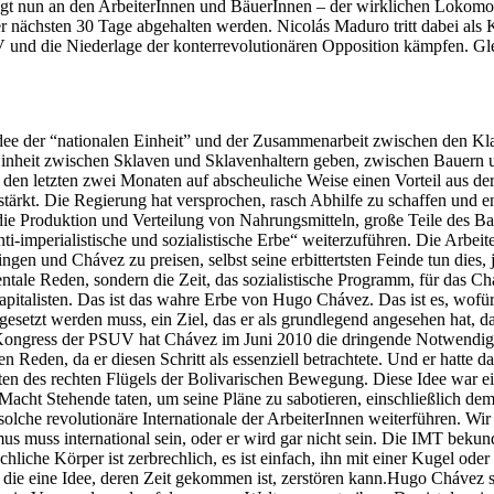
iegt nun an den ArbeiterInnen und BäuerInnen – der wirklichen Lokomo
r nächsten 30 Tage abgehalten werden. Nicolás Maduro tritt dabei als K
V und die Niederlage der konterrevolutionären Opposition kämpfen. Glei
ie Idee der “nationalen Einheit” und der Zusammenarbeit zwischen den 
Einheit zwischen Sklaven und Sklavenhaltern geben, zwischen Bauern u
n den letzten zwei Monaten auf abscheuliche Weise einen Vorteil aus
tärkt. Die Regierung hat versprochen, rasch Abhilfe zu schaffen und 
die Produktion und Verteilung von Nahrungsmitteln, große Teile des Ba
ti-imperialistische und sozialistische Erbe“ weiterzuführen. Die Arbei
n und Chávez zu preisen, selbst seine erbittertsten Feinde tun dies, je
ntimentale Reden, sondern die Zeit, das sozialistische Programm, für das
pitalisten. Das ist das wahre Erbe von Hugo Chávez. Das ist es, wofü
esetzt werden muss, ein Ziel, das er als grundlegend angesehen hat, 
m Kongress der PSUV hat Chávez im Juni 2010 die dringende Notwendigke
eden, da er diesen Schritt als essenziell betrachtete. Und er hatte dam
ten des rechten Flügels der Bolivarischen Bewegung. Diese Idee war e
r Macht Stehende taten, um seine Pläne zu sabotieren, einschließlich de
lche revolutionäre Internationale der ArbeiterInnen weiterführen. Wir 
mus muss international sein, oder er wird gar nicht sein. Die IMT bek
hliche Körper ist zerbrechlich, es ist einfach, ihn mit einer Kugel od
 die eine Idee, deren Zeit gekommen ist, zerstören kann.Hugo Chávez sel