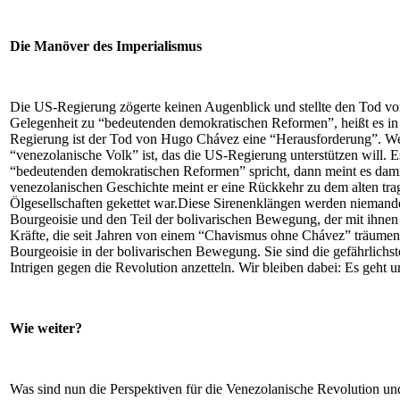
Die Manöver des Imperialismus
Die US-Regierung zögerte keinen Augenblick und stellte den Tod vo
Gelegenheit zu “bedeutenden demokratischen Reformen”, heißt es in 
Regierung ist der Tod von Hugo Chávez eine “Herausforderung”. Wer d
“venezolanische Volk” ist, das die US-Regierung unterstützen will.
“bedeutenden demokratischen Reformen” spricht, dann meint es damit 
venezolanischen Geschichte meint er eine Rückkehr zu dem alten trag
Ölgesellschaften gekettet war.Diese Sirenenklängen werden niemande
Bourgeoisie und den Teil der bolivarischen Bewegung, der mit ihnen
Kräfte, die seit Jahren von einem “Chavismus ohne Chávez” träumen. 
Bourgeoisie in der bolivarischen Bewegung. Sie sind die gefährlichs
Intrigen gegen die Revolution anzetteln. Wir bleiben dabei: Es geht 
Wie weiter?
Was sind nun die Perspektiven für die Venezolanische Revolution und