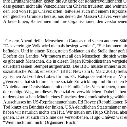
ihre Errungenschaften gegen die Angriffe der konterrevolutionären O
dass gestern nicht alle Venezolaner um Chávez trauerten und weinten
den Tod von Hugo Chávez offen, teilweise auch mit einem Hupkonzert
den gleichen Gründen heraus, aus denen die Massen Chávez verehrte
ArbeiterInnen, BäuerInnen und ihre Organisationen den verstorbenen 
Gestern Abend riefen Menschen in Caracas und vielen anderen Städte
“Das vereinigte Volk wird niemals besiegt werden”, “Sie kommen nic
befinden. Und in einem Krieg treten Soldaten an die Stelle ihrer gefal
Dörfern des Landes. Wir trauern mit all den Menschen, die sich we
es gibt auch Menschen, die in diesen Tagen Krokodilstränen vergieße
dauerhaft seinen Stempel aufgedrückt. Die BBC musste immerhin zug
sozialistische Politik einsetzte.” (BBC News am 6, März 2013).Selt
zynischen Art voll des Lobes für ihn. EU-Ratspräsident Herman Van
„Venezuela hat sich durch seine soziale Entwicklung und für seinen
“Anteilnahme Deutschlands mit der Familie” des Verstorbenen, konnte
der richtige Weg, um dieses Potenzial zu verwirklichen. Dabei hab
undemokratischen Mitteln eines Putsches den demokratisch gewählten
Ausschusses im US-Repräsentantenhaus, Ed Royce (Republikaner, Kal
Tod kratzt am Bündnis der linken, USA-feindlichen Staatsmänner und
haben wir natürlich nichts am Hut. Wir trauen um Hugo Chávez, aber
gehen. Dies ist auch im Sinne des Verstorbenen. Hugo Chávez war e
“Weint nicht um mich! Organisiert Euch!”