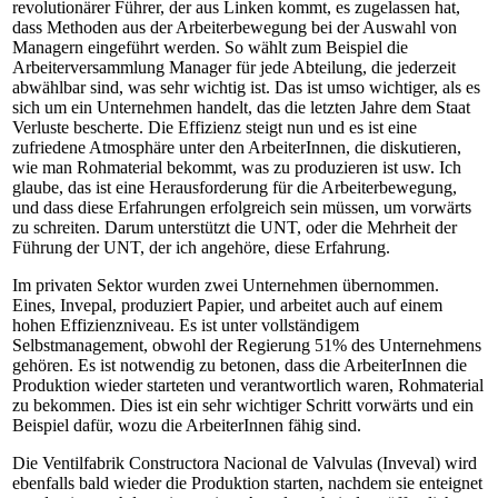
revolutionärer Führer, der aus Linken kommt, es zugelassen hat,
dass Methoden aus der Arbeiterbewegung bei der Auswahl von
Managern eingeführt werden. So wählt zum Beispiel die
Arbeiterversammlung Manager für jede Abteilung, die jederzeit
abwählbar sind, was sehr wichtig ist. Das ist umso wichtiger, als es
sich um ein Unternehmen handelt, das die letzten Jahre dem Staat
Verluste bescherte. Die Effizienz steigt nun und es ist eine
zufriedene Atmosphäre unter den ArbeiterInnen, die diskutieren,
wie man Rohmaterial bekommt, was zu produzieren ist usw. Ich
glaube, das ist eine Herausforderung für die Arbeiterbewegung,
und dass diese Erfahrungen erfolgreich sein müssen, um vorwärts
zu schreiten. Darum unterstützt die UNT, oder die Mehrheit der
Führung der UNT, der ich angehöre, diese Erfahrung.
Im privaten Sektor wurden zwei Unternehmen übernommen.
Eines, Invepal, produziert Papier, und arbeitet auch auf einem
hohen Effizienzniveau. Es ist unter vollständigem
Selbstmanagement, obwohl der Regierung 51% des Unternehmens
gehören. Es ist notwendig zu betonen, dass die ArbeiterInnen die
Produktion wieder starteten und verantwortlich waren, Rohmaterial
zu bekommen. Dies ist ein sehr wichtiger Schritt vorwärts und ein
Beispiel dafür, wozu die ArbeiterInnen fähig sind.
Die Ventilfabrik Constructora Nacional de Valvulas (Inveval) wird
ebenfalls bald wieder die Produktion starten, nachdem sie enteignet