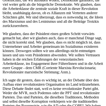
Gesellschaft, die wir aufbauen wollen, Demokratie garantiert, die
viel weiter geht als die bürgerliche Demokratie. Wir glauben, dass
die Arbeiterklasse die zentrale soziale Kraft in dieser Revolution
bleibt, unabhängig davon, ob es Allianzen mit Vertreten anderer
Schichten gibt. Wir sind überzeugt, dass es notwendig ist, die Ideen
des Marxismus und des Leninismus und all die Beiträge Trotzkis
zurückzuerobern.
Wir glauben, dass der Präsident einen großen Schritt vorwärts
gemacht hat, aber wir glauben auch, dass er manchmal Dinge sagt,
die nicht korrekt sind. Wir glauben, dass es nicht möglich ist, dass
Unternehmer und Arbeiter gemeinsam im Sozialismus existieren
können. Deswegen sollten wir uns allerdings nicht entmutigen
lassen und uns vom Präsidenten abwenden. Wir sollten Vertrauen
haben in die reichen Erfahrungen der venezolanischen
Arbeiterklasse, ins Engagement ihrer FührerInnen und in die Arbeit
eurer Gruppe - dem CMR (Corriente Marxista Revolucionaria;
Revolutionäre marxistische Strömung; Anm.).
Ich sagte dir gestern, dass es wichtig ist, an der Debatte über den
Aufbau einer revolutionären Organisation im Land teilzunehmen.
Diese Debatte findet statt, weil es keine revolutionäre Partei gibt.
Weder die MVR, noch Podemos oder die PPT sind revolutionäre
Parteien. Das sind Parteien, die dieselben Traditionen, Methoden
und selbst dieselbe Korruption verkörpern wie die traditionellen
Parteien der Bourgeoisie, wie die AD oder die COPEI. Wir haben