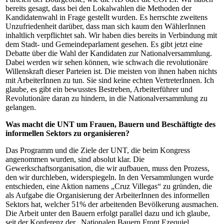
bereits gesagt, dass bei den Lokalwahlen die Methoden der
Kandidatenwahl in Frage gestellt wurden. Es herrschte zweitens
Unzufriedenheit darüber, dass man sich kaum den WählerInnen
inhaltlich verpflichtet sah. Wir haben dies bereits in Verbindung mit
dem Stadt- und Gemeindeparlament gesehen. Es gibt jetzt eine
Debatte über die Wahl der Kandidaten zur Nationalversammlung.
Dabei werden wir sehen können, wie schwach die revolutionäre
Willenskraft dieser Parteien ist. Die meisten von ihnen haben nichts
mit ArbeiterInnen zu tun. Sie sind keine echten VertreterInnen. Ich
glaube, es gibt ein bewusstes Bestreben, Arbeiterführer und
Revolutionäre daran zu hindern, in die Nationalversammlung zu
gelangen.
Was macht die UNT um Frauen, Bauern und Beschäftigte des
informellen Sektors zu organisieren?
Das Programm und die Ziele der UNT, die beim Kongress
angenommen wurden, sind absolut klar. Die
Gewerkschaftsorganisation, die wir aufbauen, muss den Prozess,
den wir durchleben, widerspiegeln. In den Versammlungen wurde
entschieden, eine Aktion namens „Cruz Villegas“ zu gründen, die
als Aufgabe die Organisierung der ArbeiterInnen des informellen
Sektors hat, welcher 51% der arbeitenden Bevölkerung ausmachen.
Die Arbeit unter den Bauern erfolgt parallel dazu und ich glaube,
seit der Konferenz der „Nationalen Bauern Front Ezequiel