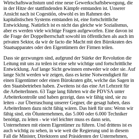
Wirtschaftswachstum und eine neue Gewerkschaftsbewegung, die
in der Hitze der stattfindenden Kämpfe entstanden ist. Unserer
Ansicht nach ist Cogestión, obwohl es im Rahmen des
kapitalistischen Systems entstanden ist, eine fortschrittliche
Entwicklung. Natürlich ist es nicht das gleiche wie Sozialismus,
aber es werden viele wichtige Fragen aufgeworfen. Eine davon ist
die Frage der Doppelherrschaft sowohl im öffentlichen als auch im
privaten Sektor, da wir de facto die Macht mit den Bürokraten des
Staatsapparates oder den Eigentümern der Firmen teilen.
Dass sie gezwungen sind, aufgrund der Stärke der Revolution die
Leitung mit uns zu teilen ist eine sehr wichtige und fortschrittliche
Entwicklung. Auf lange Sicht gewinnen entweder wir oder sie. Auf
lange Sicht werden wir zeigen, dass es keine Notwendigkeit für
einen Eigentümer oder einen Bürokraten gibt, welche das Sagen in
den Staatsbetrieben haben. Zweitens ist das eine Art Lehrzeit für
die ArbeiterInnen. 63 Tage lang führten wir die PDVSA unter
Arbeiterkontrolle und haben gezeigt, dass wir fähig sind, sie zu
leiten - zur Überraschung unserer Gegner, die gesagt haben, dass
ArbeiterInnen dazu nicht fähig wären. Das hieß für uns: Wenn wir
fähig sind, ein Ölunternehmen, das 5.000 oder 6.000 Techniker
benötigt, zu leiten - wie viel leichter muss es dann sein,
Unternehmen mit einem Eigentümer zu führen. Und drittens ist es
auch wichtig zu sehen, in wie weit die Regierung und in diesem
Fall die Minister, Direktoren und Präsidenten der Unternehmen,