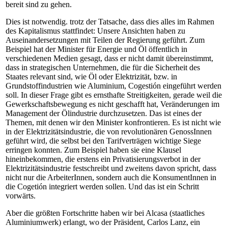
bereit sind zu gehen.
Dies ist notwendig. trotz der Tatsache, dass dies alles im Rahmen
des Kapitalismus stattfindet: Unsere Ansichten haben zu
Auseinandersetzungen mit Teilen der Regierung geführt. Zum
Beispiel hat der Minister für Energie und Öl öffentlich in
verschiedenen Medien gesagt, dass er nicht damit übereinstimmt,
dass in strategischen Unternehmen, die für die Sicherheit des
Staates relevant sind, wie Öl oder Elektrizität, bzw. in
Grundstoffindustrien wie Aluminium, Cogestión eingeführt werden
soll. In dieser Frage gibt es ernsthafte Streitigkeiten, gerade weil die
Gewerkschaftsbewegung es nicht geschafft hat, Veränderungen im
Management der Ölindustrie durchzusetzen. Das ist eines der
Themen, mit denen wir den Minister konfrontieren. Es ist nicht wie
in der Elektrizitätsindustrie, die von revolutionären GenossInnen
geführt wird, die selbst bei den Tarifverträgen wichtige Siege
erringen konnten. Zum Beispiel haben sie eine Klausel
hineinbekommen, die erstens ein Privatisierungsverbot in der
Elektrizitätsindustrie festschreibt und zweitens davon spricht, dass
nicht nur die ArbeiterInnen, sondern auch die KonsumentInnen in
die Cogetión integriert werden sollen. Und das ist ein Schritt
vorwärts.
Aber die größten Fortschritte haben wir bei Alcasa (staatliches
Aluminiumwerk) erlangt, wo der Präsident, Carlos Lanz, ein