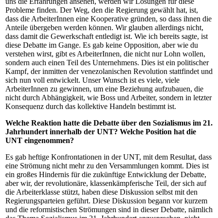
uns die Erfahrungen ansehen, werden wir Lösungen für diese
Probleme finden. Der Weg, den die Regierung gewählt hat, ist,
dass die ArbeiterInnen eine Kooperative gründen, so dass ihnen die
Anteile übergeben werden können. Wir glauben allerdings nicht,
dass damit die Gewerkschaft entledigt ist. Wie ich bereits sagte, ist
diese Debatte im Gange. Es gab keine Opposition, aber wie du
verstehen wirst, gibt es ArbeiterInnen, die nicht nur Lohn wollen,
sondern auch einen Teil des Unternehmens. Dies ist ein politischer
Kampf, der inmitten der venezolanischen Revolution stattfindet und
sich nun voll entwickelt. Unser Wunsch ist es viele, viele
ArbeiterInnen zu gewinnen, um eine Beziehung aufzubauen, die
nicht durch Abhängigkeit, wie Boss und Arbeiter, sondern in letzter
Konsequenz durch das kollektive Handeln bestimmt ist.
Welche Reaktion hatte die Debatte über den Sozialismus im 21.
Jahrhundert innerhalb der UNT? Welche Position hat die
UNT eingenommen?
Es gab heftige Konfrontationen in der UNT, mit dem Resultat, dass
eine Strömung nicht mehr zu den Versammlungen kommt. Dies ist
ein großes Hindernis für die zukünftige Entwicklung der Debatte,
aber wir, der revolutionäre, klassenkämpferische Teil, der sich auf
die Arbeiterklasse stützt, haben diese Diskussion selbst mit den
Regierungsparteien geführt. Diese Diskussion begann vor kurzem
und die reformistischen Strömungen sind in dieser Debatte, nämlich