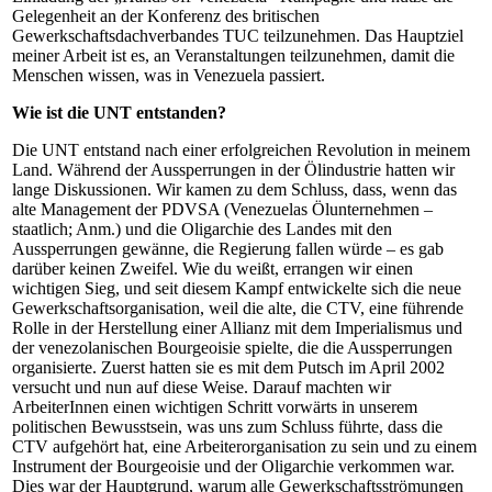
Gelegenheit an der Konferenz des britischen
Gewerkschaftsdachverbandes TUC teilzunehmen. Das Hauptziel
meiner Arbeit ist es, an Veranstaltungen teilzunehmen, damit die
Menschen wissen, was in Venezuela passiert.
Wie ist die UNT entstanden?
Die UNT entstand nach einer erfolgreichen Revolution in meinem
Land. Während der Aussperrungen in der Ölindustrie hatten wir
lange Diskussionen. Wir kamen zu dem Schluss, dass, wenn das
alte Management der PDVSA (Venezuelas Ölunternehmen –
staatlich; Anm.) und die Oligarchie des Landes mit den
Aussperrungen gewänne, die Regierung fallen würde – es gab
darüber keinen Zweifel. Wie du weißt, errangen wir einen
wichtigen Sieg, und seit diesem Kampf entwickelte sich die neue
Gewerkschaftsorganisation, weil die alte, die CTV, eine führende
Rolle in der Herstellung einer Allianz mit dem Imperialismus und
der venezolanischen Bourgeoisie spielte, die die Aussperrungen
organisierte. Zuerst hatten sie es mit dem Putsch im April 2002
versucht und nun auf diese Weise. Darauf machten wir
ArbeiterInnen einen wichtigen Schritt vorwärts in unserem
politischen Bewusstsein, was uns zum Schluss führte, dass die
CTV aufgehört hat, eine Arbeiterorganisation zu sein und zu einem
Instrument der Bourgeoisie und der Oligarchie verkommen war.
Dies war der Hauptgrund, warum alle Gewerkschaftsströmungen