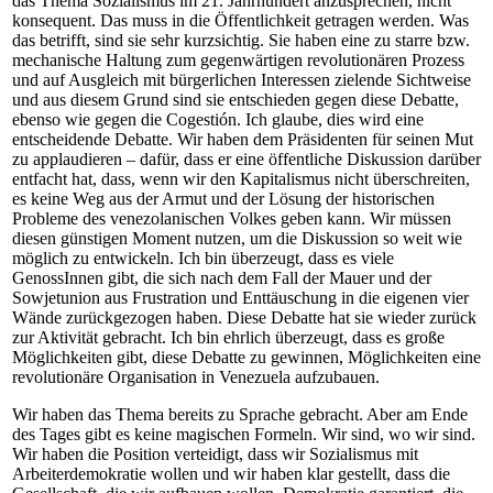
das Thema Sozialismus im 21. Jahrhundert anzusprechen, nicht
konsequent. Das muss in die Öffentlichkeit getragen werden. Was
das betrifft, sind sie sehr kurzsichtig. Sie haben eine zu starre bzw.
mechanische Haltung zum gegenwärtigen revolutionären Prozess
und auf Ausgleich mit bürgerlichen Interessen zielende Sichtweise
und aus diesem Grund sind sie entschieden gegen diese Debatte,
ebenso wie gegen die Cogestión. Ich glaube, dies wird eine
entscheidende Debatte. Wir haben dem Präsidenten für seinen Mut
zu applaudieren – dafür, dass er eine öffentliche Diskussion darüber
entfacht hat, dass, wenn wir den Kapitalismus nicht überschreiten,
es keine Weg aus der Armut und der Lösung der historischen
Probleme des venezolanischen Volkes geben kann. Wir müssen
diesen günstigen Moment nutzen, um die Diskussion so weit wie
möglich zu entwickeln. Ich bin überzeugt, dass es viele
GenossInnen gibt, die sich nach dem Fall der Mauer und der
Sowjetunion aus Frustration und Enttäuschung in die eigenen vier
Wände zurückgezogen haben. Diese Debatte hat sie wieder zurück
zur Aktivität gebracht. Ich bin ehrlich überzeugt, dass es große
Möglichkeiten gibt, diese Debatte zu gewinnen, Möglichkeiten eine
revolutionäre Organisation in Venezuela aufzubauen.
Wir haben das Thema bereits zu Sprache gebracht. Aber am Ende
des Tages gibt es keine magischen Formeln. Wir sind, wo wir sind.
Wir haben die Position verteidigt, dass wir Sozialismus mit
Arbeiterdemokratie wollen und wir haben klar gestellt, dass die