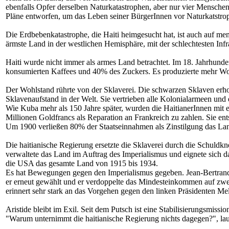
ebenfalls Opfer derselben Naturkatastrophen, aber nur vier Mensche
Pläne entworfen, um das Leben seiner BürgerInnen vor Naturkatstro
Die Erdbebenkatastrophe, die Haiti heimgesucht hat, ist auch auf me
ärmste Land in der westlichen Hemisphäre, mit der schlechtesten Inf
Haiti wurde nicht immer als armes Land betrachtet. Im 18. Jahrhund
konsumierten Kaffees und 40% des Zuckers. Es produzierte mehr Wohl
Der Wohlstand rührte von der Sklaverei. Die schwarzen Sklaven erho
Sklavenaufstand in der Welt. Sie vertrieben alle Kolonialarmeen und
Wie Kuba mehr als 150 Jahre später, wurden die HaitianerInnen mit
Millionen Goldfrancs als Reparation an Frankreich zu zahlen. Sie en
Um 1900 verließen 80% der Staatseinnahmen als Zinstilgung das Land
Die haitianische Regierung ersetzte die Sklaverei durch die Schuldkn
verwaltete das Land im Auftrag des Imperialismus und eignete sich da
die USA das gesamte Land von 1915 bis 1934.
Es hat Bewegungen gegen den Imperialismus gegeben. Jean-Bertrand
er erneut gewählt und er verdoppelte das Mindesteinkommen auf zwei
erinnert sehr stark an das Vorgehen gegen den linken Präsidenten M
Aristide bleibt im Exil. Seit dem Putsch ist eine Stabilisierungsmi
"Warum unternimmt die haitianische Regierung nichts dagegen?", laut