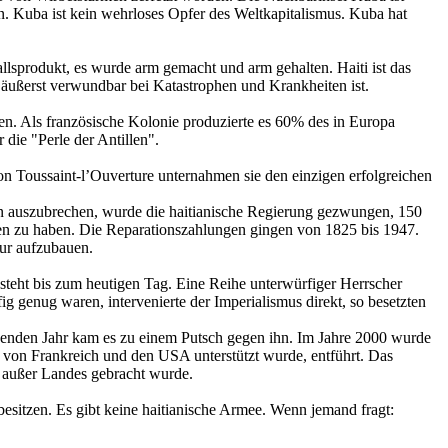
. Kuba ist kein wehrloses Opfer des Weltkapitalismus. Kuba hat
llsprodukt, es wurde arm gemacht und arm gehalten. Haiti ist das
, äußerst verwundbar bei Katastrophen und Krankheiten ist.
n. Als französische Kolonie produzierte es 60% des in Europa
die "Perle der Antillen".
n Toussaint-l’Ouverture unternahmen sie den einzigen erfolgreichen
on auszubrechen, wurde die haitianische Regierung gezwungen, 150
oben zu haben. Die Reparationszahlungen gingen von 1825 bis 1947.
tur aufzubauen.
esteht bis zum heutigen Tag. Eine Reihe unterwürfiger Herrscher
g genug waren, intervenierte der Imperialismus direkt, so besetzten
enden Jahr kam es zu einem Putsch gegen ihn. Im Jahre 2000 wurde
 von Frankreich und den USA unterstützt wurde, entführt. Das
d außer Landes gebracht wurde.
besitzen. Es gibt keine haitianische Armee. Wenn jemand fragt: