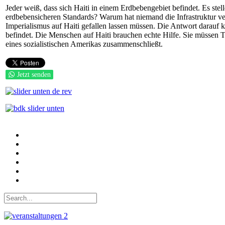
Jeder weiß, dass sich Haiti in einem Erdbebengebiet befindet. Es st
erdbebensicheren Standards? Warum hat niemand die Infrastruktur ver
Imperialismus auf Haiti gefallen lassen müssen. Die Antwort darauf
befindet. Die Menschen auf Haiti brauchen echte Hilfe. Sie müssen Te
eines sozialistischen Amerikas zusammenschließt.
Jetzt senden
Auf Facebook folgen
Bei Twitter teilen
Instagram
Auf Youtube folgen
der funke - Shop
marxist.com