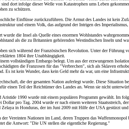
n sind dort infolge dieser Welle von Katastrophen ums Leben gekommen
phen zu schützen.
nschliche Einflüsse zurückzuführen. Die Armut des Landes ist kein Zufa
rastruktur und einem Volk, das aufgrund der Intrigen des Imperialismus
ert wurde die Insel als Quelle eines enormen Wohlstandes wahrgenomme
stand als die zu Britannien gehörenden Westindischen Inseln und war 
ben sich während der Französischen Revolution. Unter der Führung vo
 erklärten 1804 ihre Unabhängigkeit.
 einem vollständigen Embargo belegt. Um aus der erzwungenen Isolati
tschädigten die Franzosen für das "Verbrechen", sich als Sklaven erh
. Es ist kein Wunder, dass kein Geld mehr da war, um eine Infrastruk
echtschaft, die der gesamten Nation auferlegt wurde. Diese Situation b
für einen Teil der Reichtümer des Landes an. Wenn sie nicht unterwürfi
 Aristide 1990 wurde mit einem populären Programm gewählt. Im folg
 Dollar pro Tag. 2004 wurde er nach einem weiteren Staatsstreich, der
el Zelaya in Honduras, der im Juni 2009 mit Hilfe der USA gestürzt un
ssion der Vereinten Nationen im Land, deren Truppen das Waffenmonopol 
et die Antwort: "Die UN stellen die eigentliche Regierung."