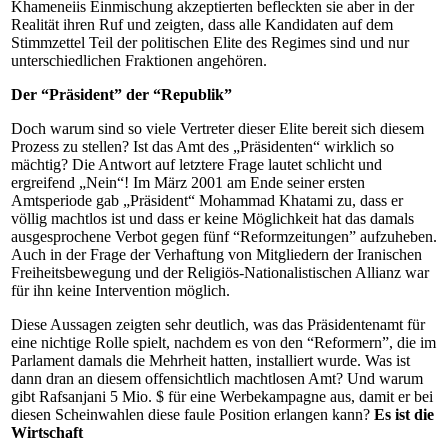
Khameneiis Einmischung akzeptierten befleckten sie aber in der
Realität ihren Ruf und zeigten, dass alle Kandidaten auf dem
Stimmzettel Teil der politischen Elite des Regimes sind und nur
unterschiedlichen Fraktionen angehören.
Der “Präsident” der “Republik”
Doch warum sind so viele Vertreter dieser Elite bereit sich diesem
Prozess zu stellen? Ist das Amt des „Präsidenten“ wirklich so
mächtig? Die Antwort auf letztere Frage lautet schlicht und
ergreifend „Nein“! Im März 2001 am Ende seiner ersten
Amtsperiode gab „Präsident“ Mohammad Khatami zu, dass er
völlig machtlos ist und dass er keine Möglichkeit hat das damals
ausgesprochene Verbot gegen fünf “Reformzeitungen” aufzuheben.
Auch in der Frage der Verhaftung von Mitgliedern der Iranischen
Freiheitsbewegung und der Religiös-Nationalistischen Allianz war
für ihn keine Intervention möglich.
Diese Aussagen zeigten sehr deutlich, was das Präsidentenamt für
eine nichtige Rolle spielt, nachdem es von den “Reformern”, die im
Parlament damals die Mehrheit hatten, installiert wurde. Was ist
dann dran an diesem offensichtlich machtlosen Amt? Und warum
gibt Rafsanjani 5 Mio. $ für eine Werbekampagne aus, damit er bei
diesen Scheinwahlen diese faule Position erlangen kann?
Es ist die
Wirtschaft