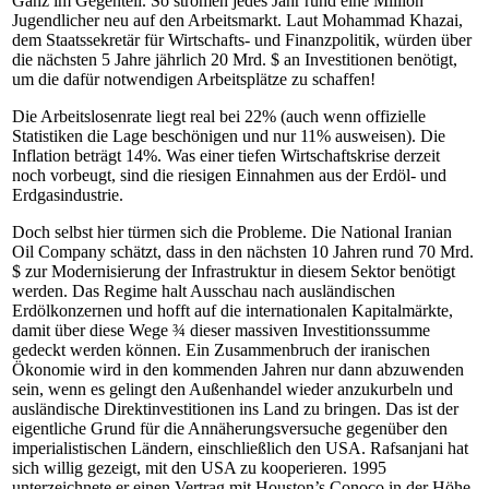
Ganz im Gegenteil. So strömen jedes Jahr rund eine Million
Jugendlicher neu auf den Arbeitsmarkt. Laut Mohammad Khazai,
dem Staatssekretär für Wirtschafts- und Finanzpolitik, würden über
die nächsten 5 Jahre jährlich 20 Mrd. $ an Investitionen benötigt,
um die dafür notwendigen Arbeitsplätze zu schaffen!
Die Arbeitslosenrate liegt real bei 22% (auch wenn offizielle
Statistiken die Lage beschönigen und nur 11% ausweisen). Die
Inflation beträgt 14%. Was einer tiefen Wirtschaftskrise derzeit
noch vorbeugt, sind die riesigen Einnahmen aus der Erdöl- und
Erdgasindustrie.
Doch selbst hier türmen sich die Probleme. Die National Iranian
Oil Company schätzt, dass in den nächsten 10 Jahren rund 70 Mrd.
$ zur Modernisierung der Infrastruktur in diesem Sektor benötigt
werden. Das Regime halt Ausschau nach ausländischen
Erdölkonzernen und hofft auf die internationalen Kapitalmärkte,
damit über diese Wege ¾ dieser massiven Investitionssumme
gedeckt werden können. Ein Zusammenbruch der iranischen
Ökonomie wird in den kommenden Jahren nur dann abzuwenden
sein, wenn es gelingt den Außenhandel wieder anzukurbeln und
ausländische Direktinvestitionen ins Land zu bringen. Das ist der
eigentliche Grund für die Annäherungsversuche gegenüber den
imperialistischen Ländern, einschließlich den USA. Rafsanjani hat
sich willig gezeigt, mit den USA zu kooperieren. 1995
unterzeichnete er einen Vertrag mit Houston’s Conoco in der Höhe