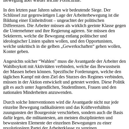
Bewegung aber wieder leichte Fortschritte.
In den letzten paar Jahren sahen wir bedeutende Siege. Der
Schlüssel zur gegenwärtigen Lage der Arbeiterbewegung ist die
Bildung einer Einheitsfront – ungeachtet der politischen
Differenzen. Die Arbeiter müssen als wirklich geeinte Klasse gegen
die Unternehmer und ihre Regierung agieren. Sie müssen den
Sektierern, welche die Bewegung entlang politischer und
ideologischer Linien spalten wollen, und den Opportunisten,
welche unkritisch in die gelben „Gewerkschaften“ gehen wollen,
Konter geben.
Angesichts solcher “Wahlen” muss die Avantgarde der Arbeiter den
Wahlboykott mit Aktivitäten verbinden, welche das Bewusstsein
der Massen heben können. Spezifische Forderungen, welche den
täglichen Kampf mit dem Ziel des Sturzes des Regimes verbinden,
müssen in der Aktion entwickelt und getestet werden. Diese Politik
gilt es auch unter Jugendlichen, StudentInnen, Frauen und den
nationalen Minderheiten anzuwenden.
Durch solche Interventionen wird die Avantgarde nicht nur jede
einzelne Bewegung radikalisieren und das Kräfteverhältnis
zuungunsten der Bourgeoisie verschieben, sondern auch die Basis
dafür legen, die militantesten, am meisten disziplinierten und
bewusstesten Elemente der einzelnen Bewegungen zu einer
revolutionären Partei der Arbeiterklasse zu vereinen.