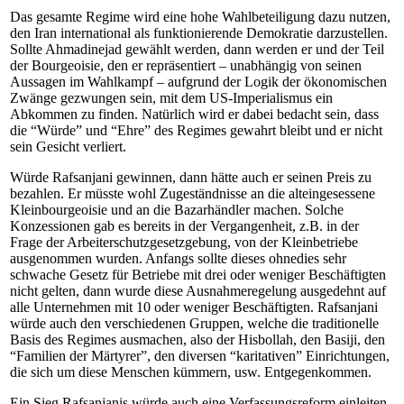
Das gesamte Regime wird eine hohe Wahlbeteiligung dazu nutzen,
den Iran international als funktionierende Demokratie darzustellen.
Sollte Ahmadinejad gewählt werden, dann werden er und der Teil
der Bourgeoisie, den er repräsentiert – unabhängig von seinen
Aussagen im Wahlkampf – aufgrund der Logik der ökonomischen
Zwänge gezwungen sein, mit dem US-Imperialismus ein
Abkommen zu finden. Natürlich wird er dabei bedacht sein, dass
die “Würde” und “Ehre” des Regimes gewahrt bleibt und er nicht
sein Gesicht verliert.
Würde Rafsanjani gewinnen, dann hätte auch er seinen Preis zu
bezahlen. Er müsste wohl Zugeständnisse an die alteingesessene
Kleinbourgeoisie und an die Bazarhändler machen. Solche
Konzessionen gab es bereits in der Vergangenheit, z.B. in der
Frage der Arbeiterschutzgesetzgebung, von der Kleinbetriebe
ausgenommen wurden. Anfangs sollte dieses ohnedies sehr
schwache Gesetz für Betriebe mit drei oder weniger Beschäftigten
nicht gelten, dann wurde diese Ausnahmeregelung ausgedehnt auf
alle Unternehmen mit 10 oder weniger Beschäftigten. Rafsanjani
würde auch den verschiedenen Gruppen, welche die traditionelle
Basis des Regimes ausmachen, also der Hisbollah, den Basiji, den
“Familien der Märtyrer”, den diversen “karitativen” Einrichtungen,
die sich um diese Menschen kümmern, usw. Entgegenkommen.
Ein Sieg Rafsanjanis würde auch eine Verfassungsreform einleiten