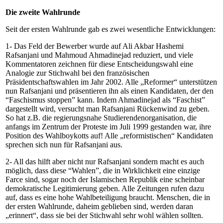
Die zweite Wahlrunde
Seit der ersten Wahlrunde gab es zwei wesentliche Entwicklungen:
1- Das Feld der Bewerber wurde auf Ali Akbar Hashemi
Rafsanjani und Mahmoud Ahmadinejad reduziert, und viele
Kommentatoren zeichnen für diese Entscheidungswahl eine
Analogie zur Stichwahl bei den französischen
Präsidentschaftswahlen im Jahr 2002. Alle „Reformer“ unterstützen
nun Rafsanjani und präsentieren ihn als einen Kandidaten, der den
“Faschismus stoppen” kann. Indem Ahmadinejad als “Faschist”
dargestellt wird, versucht man Rafsanjani Rückenwind zu geben.
So hat z.B. die regierungsnahe Studierendenorganisation, die
anfangs im Zentrum der Proteste im Juli 1999 gestanden war, ihre
Position des Wahlboykotts auf! Alle „reformistischen“ Kandidaten
sprechen sich nun für Rafsanjani aus.
2- All das hilft aber nicht nur Rafsanjani sondern macht es auch
möglich, dass diese “Wahlen”, die in Wirklichkeit eine einzige
Farce sind, sogar noch der Islamischen Republik eine scheinbar
demokratische Legitimierung geben. Alle Zeitungen rufen dazu
auf, dass es eine hohe Wahlbeteiligung braucht. Menschen, die in
der ersten Wahlrunde, daheim geblieben sind, werden daran
„erinnert“, dass sie bei der Stichwahl sehr wohl wählen sollten.