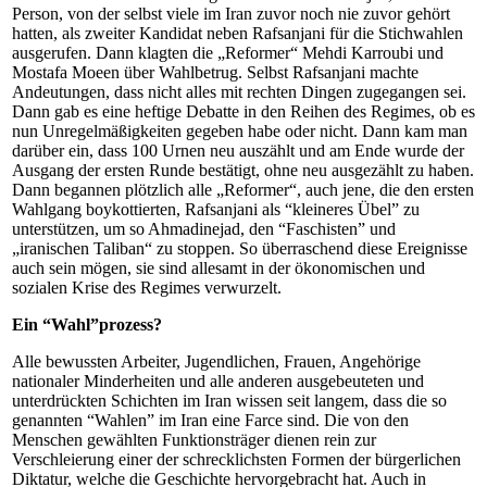
Person, von der selbst viele im Iran zuvor noch nie zuvor gehört
hatten, als zweiter Kandidat neben Rafsanjani für die Stichwahlen
ausgerufen. Dann klagten die „Reformer“ Mehdi Karroubi und
Mostafa Moeen über Wahlbetrug. Selbst Rafsanjani machte
Andeutungen, dass nicht alles mit rechten Dingen zugegangen sei.
Dann gab es eine heftige Debatte in den Reihen des Regimes, ob es
nun Unregelmäßigkeiten gegeben habe oder nicht. Dann kam man
darüber ein, dass 100 Urnen neu auszählt und am Ende wurde der
Ausgang der ersten Runde bestätigt, ohne neu ausgezählt zu haben.
Dann begannen plötzlich alle „Reformer“, auch jene, die den ersten
Wahlgang boykottierten, Rafsanjani als “kleineres Übel” zu
unterstützen, um so Ahmadinejad, den “Faschisten” und
„iranischen Taliban“ zu stoppen. So überraschend diese Ereignisse
auch sein mögen, sie sind allesamt in der ökonomischen und
sozialen Krise des Regimes verwurzelt.
Ein “Wahl”prozess?
Alle bewussten Arbeiter, Jugendlichen, Frauen, Angehörige
nationaler Minderheiten und alle anderen ausgebeuteten und
unterdrückten Schichten im Iran wissen seit langem, dass die so
genannten “Wahlen” im Iran eine Farce sind. Die von den
Menschen gewählten Funktionsträger dienen rein zur
Verschleierung einer der schrecklichsten Formen der bürgerlichen
Diktatur, welche die Geschichte hervorgebracht hat. Auch in