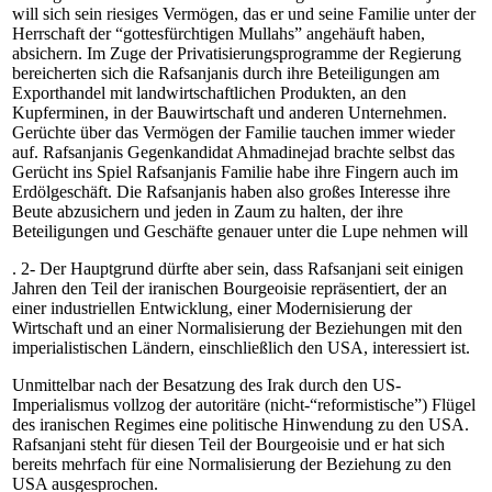
will sich sein riesiges Vermögen, das er und seine Familie unter der
Herrschaft der “gottesfürchtigen Mullahs” angehäuft haben,
absichern. Im Zuge der Privatisierungsprogramme der Regierung
bereicherten sich die Rafsanjanis durch ihre Beteiligungen am
Exporthandel mit landwirtschaftlichen Produkten, an den
Kupferminen, in der Bauwirtschaft und anderen Unternehmen.
Gerüchte über das Vermögen der Familie tauchen immer wieder
auf. Rafsanjanis Gegenkandidat Ahmadinejad brachte selbst das
Gerücht ins Spiel Rafsanjanis Familie habe ihre Fingern auch im
Erdölgeschäft. Die Rafsanjanis haben also großes Interesse ihre
Beute abzusichern und jeden in Zaum zu halten, der ihre
Beteiligungen und Geschäfte genauer unter die Lupe nehmen will
. 2- Der Hauptgrund dürfte aber sein, dass Rafsanjani seit einigen
Jahren den Teil der iranischen Bourgeoisie repräsentiert, der an
einer industriellen Entwicklung, einer Modernisierung der
Wirtschaft und an einer Normalisierung der Beziehungen mit den
imperialistischen Ländern, einschließlich den USA, interessiert ist.
Unmittelbar nach der Besatzung des Irak durch den US-
Imperialismus vollzog der autoritäre (nicht-“reformistische”) Flügel
des iranischen Regimes eine politische Hinwendung zu den USA.
Rafsanjani steht für diesen Teil der Bourgeoisie und er hat sich
bereits mehrfach für eine Normalisierung der Beziehung zu den
USA ausgesprochen.