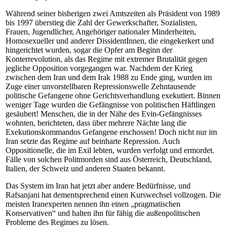
Während seiner bisherigen zwei Amtszeiten als Präsident von 1989
bis 1997 überstieg die Zahl der Gewerkschafter, Sozialisten,
Frauen, Jugendlicher, Angehöriger nationaler Minderheiten,
Homosexueller und anderer DissidentInnen, die eingekerkert und
hingerichtet wurden, sogar die Opfer am Beginn der
Konterrevolution, als das Regime mit extremer Brutalität gegen
jegliche Opposition vorgegangen war. Nachdem der Krieg
zwischen dem Iran und dem Irak 1988 zu Ende ging, wurden im
Zuge einer unvorstellbaren Repressionswelle Zehntausende
politische Gefangene ohne Gerichtsverhandlung exekutiert. Binnen
weniger Tage wurden die Gefängnisse von politischen Häftlingen
gesäubert! Menschen, die in der Nähe des Evin-Gefängnisses
wohnten, berichteten, dass über mehrere Nächte lang die
Exekutionskommandos Gefangene erschossen! Doch nicht nur im
Iran setzte das Regime auf beinharte Repression. Auch
Oppositionelle, die im Exil lebten, wurden verfolgt und ermordet.
Fälle von solchen Politmorden sind aus Österreich, Deutschland,
Italien, der Schweiz und anderen Staaten bekannt.
Das System im Iran hat jetzt aber andere Bedürfnisse, und
Rafsanjani hat dementsprechend einen Kurswechsel vollzogen. Die
meisten Iranexperten nennen ihn einen „pragmatischen
Konservativen“ und halten ihn für fähig die außenpolitischen
Probleme des Regimes zu lösen.