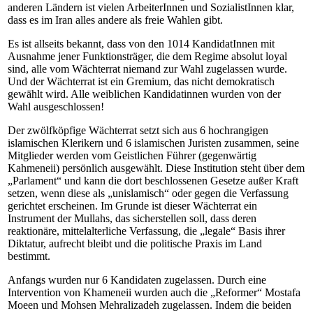
anderen Ländern ist vielen ArbeiterInnen und SozialistInnen klar,
dass es im Iran alles andere als freie Wahlen gibt.
Es ist allseits bekannt, dass von den 1014 KandidatInnen mit
Ausnahme jener Funktionsträger, die dem Regime absolut loyal
sind, alle vom Wächterrat niemand zur Wahl zugelassen wurde.
Und der Wächterrat ist ein Gremium, das nicht demokratisch
gewählt wird. Alle weiblichen Kandidatinnen wurden von der
Wahl ausgeschlossen!
Der zwölfköpfige Wächterrat setzt sich aus 6 hochrangigen
islamischen Klerikern und 6 islamischen Juristen zusammen, seine
Mitglieder werden vom Geistlichen Führer (gegenwärtig
Kahmeneii) persönlich ausgewählt. Diese Institution steht über dem
„Parlament“ und kann die dort beschlossenen Gesetze außer Kraft
setzen, wenn diese als „unislamisch“ oder gegen die Verfassung
gerichtet erscheinen. Im Grunde ist dieser Wächterrat ein
Instrument der Mullahs, das sicherstellen soll, dass deren
reaktionäre, mittelalterliche Verfassung, die „legale“ Basis ihrer
Diktatur, aufrecht bleibt und die politische Praxis im Land
bestimmt.
Anfangs wurden nur 6 Kandidaten zugelassen. Durch eine
Intervention von Khameneii wurden auch die „Reformer“ Mostafa
Moeen und Mohsen Mehralizadeh zugelassen. Indem die beiden