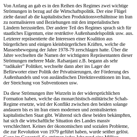
Von Anfang an gab es in den Reihen des Regimes zwei wichtige
Strömungen in bezug auf die Wirtschaftspolitik. Der eine Flügel
zielte darauf ab die kapitalistischen Produktionsverhältnisse im Iran
zu normalisieren und Beziehungen mit den imperialistischen
Ländern herzustellen. Der andere Teil des Regimes sprach sich für
staatliches Eigentum, eine restriktive Außenhandelspolitik usw. aus.
Letzterer repräsentierte die Interessen einer Koalition aus
bürgerlichen und einigen kleinbürgerlichen Kräften, welche die
Massenbewegung der Jahre 1978-79 zerschlagen hatte. Über die
Jahre wechselten die Namen der wichtigsten Repräsentanten dieser
Strömungen mehrere Male. Rafsanjani z.B. begann als sehr
“radikaler” Politiker, wechselte dann aber ins Lager der
Befürworter einer Politik der Privatisierungen, der Förderung des
Außenhandels und von ausländischen Direktinvestitionen im Iran,
der Streichung von Subventionen usw.
Da diese Strömungen ihre Wurzeln in der widersprüchlichen
Formation haben, welche das monarchistisch-militärische Schah-
Regime ersetzte, wird der Konflikt zwischen den beiden solange
andauern bis es im Iran einen modernen und zentralisierten
kapitalistischen Staat gibt. Während sich diese beiden bekämpften,
hat sich die wirtschaftliche Situation des Landes massiv
verschlechtert. Keines der ökonomischen und sozialen Probleme,
die zur Revolution von 1979 geführt haben, wurde seither gelöst.