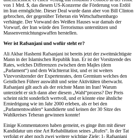
von 1 Mrd. $, das diesem US-Konzerne die Förderung von Erdöl
im Iran ermöglichte. Dieser Deal wurde dann aber von Bill Clinton
gebrochen, der gegenüber Teheran ein Wirtschaftsembargo
verhängte. Der Vorwand des Weißen Hauses war damals der
Vorwurf, der Iran würde den Terrorismus unterstützen und
Massenvernichtungswaffen herstellen.
Wer ist Rafsanjani und wofür steht er?
Ali Akbar Hashemi Rafsanjani ist bereits jetzt der zweitmächtigste
Mann in der Islamischen Republik Iran. Er ist der Vorsitzende des
Rates, welches Differenzen zwischen dem Majles (dem
„Parlament“) und dem Wächterrat löst, und er ist weiters
Vizevorsitzender der Expertenrates, dem Gremium welches den
Geistlichen Führer auswählt und seine Aktivitäten überwacht.
Rafsanjani gilt auch als der reichste Mann im Iran! Warum
unterzieht er sich dann aber diesem „Wahl“prozess? Der Preis
scheint nicht sonderlich wertvoll, und er könnte eine ähnliche
Erniedrigung wie im Jahr 2000 erleben, als er bei den
„Parlamentswahlen“ kandidierte und keinen der 30 Sitze des
Wahlkreises Teheran gewinnen konnte!
Einige Kommentatoren haben gemeint, es ginge ihm mit dieser
Kandidatur um eine Art Rehabilitation seines „Rufes“. In der Tat
verfolgt er aber noch zwei weitere wichtige Ziele: 1- Rafsanjani