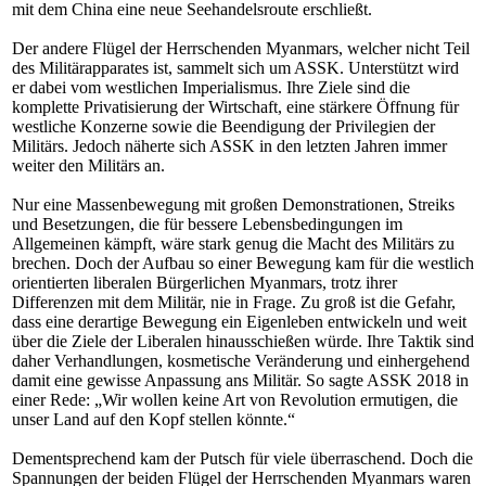
mit dem China eine neue Seehandelsroute erschließt.
Der andere Flügel der Herrschenden Myanmars, welcher nicht Teil
des Militärapparates ist, sammelt sich um ASSK. Unterstützt wird
er dabei vom westlichen Imperialismus. Ihre Ziele sind die
komplette Privatisierung der Wirtschaft, eine stärkere Öffnung für
westliche Konzerne sowie die Beendigung der Privilegien der
Militärs. Jedoch näherte sich ASSK in den letzten Jahren immer
weiter den Militärs an.
Nur eine Massenbewegung mit großen Demonstrationen, Streiks
und Besetzungen, die für bessere Lebensbedingungen im
Allgemeinen kämpft, wäre stark genug die Macht des Militärs zu
brechen. Doch der Aufbau so einer Bewegung kam für die westlich
orientierten liberalen Bürgerlichen Myanmars, trotz ihrer
Differenzen mit dem Militär, nie in Frage. Zu groß ist die Gefahr,
dass eine derartige Bewegung ein Eigenleben entwickeln und weit
über die Ziele der Liberalen hinausschießen würde. Ihre Taktik sind
daher Verhandlungen, kosmetische Veränderung und einhergehend
damit eine gewisse Anpassung ans Militär. So sagte ASSK 2018 in
einer Rede: „Wir wollen keine Art von Revolution ermutigen, die
unser Land auf den Kopf stellen könnte.“
Dementsprechend kam der Putsch für viele überraschend. Doch die
Spannungen der beiden Flügel der Herrschenden Myanmars waren