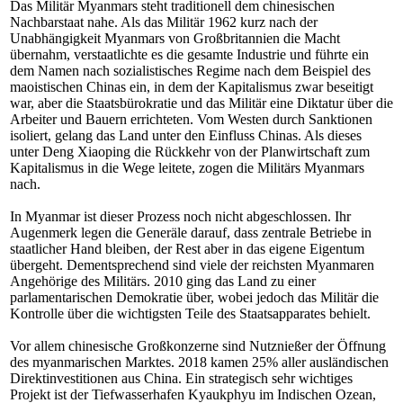
Das Militär Myanmars steht traditionell dem chinesischen
Nachbarstaat nahe. Als das Militär 1962 kurz nach der
Unabhängigkeit Myanmars von Großbritannien die Macht
übernahm, verstaatlichte es die gesamte Industrie und führte ein
dem Namen nach sozialistisches Regime nach dem Beispiel des
maoistischen Chinas ein, in dem der Kapitalismus zwar beseitigt
war, aber die Staatsbürokratie und das Militär eine Diktatur über die
Arbeiter und Bauern errichteten. Vom Westen durch Sanktionen
isoliert, gelang das Land unter den Einfluss Chinas. Als dieses
unter Deng Xiaoping die Rückkehr von der Planwirtschaft zum
Kapitalismus in die Wege leitete, zogen die Militärs Myanmars
nach.
In Myanmar ist dieser Prozess noch nicht abgeschlossen. Ihr
Augenmerk legen die Generäle darauf, dass zentrale Betriebe in
staatlicher Hand bleiben, der Rest aber in das eigene Eigentum
übergeht. Dementsprechend sind viele der reichsten Myanmaren
Angehörige des Militärs. 2010 ging das Land zu einer
parlamentarischen Demokratie über, wobei jedoch das Militär die
Kontrolle über die wichtigsten Teile des Staatsapparates behielt.
Vor allem chinesische Großkonzerne sind Nutznießer der Öffnung
des myanmarischen Marktes. 2018 kamen 25% aller ausländischen
Direktinvestitionen aus China. Ein strategisch sehr wichtiges
Projekt ist der Tiefwasserhafen Kyaukphyu im Indischen Ozean,