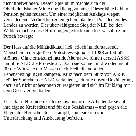
nicht überwunden. Diesen Spielraum machte sich der
Oberbefehlshaber Min Aung Hlaing zunutze. Dieser hätte bald in
Pension gehen müssen. Um einer möglichen Anklage wegen
verschiedener Verbrechen zu entgehen, plante er Präsidenten des
Landes zu werden. Der überwältigende Sieg der NLD bei den
Wahlen machte diese Hoffnungen jedoch zunichte, was ihn zum
Putsch bewegte.
Der Hass auf die Militärdiktatur ließ jedoch hunderttausende
Menschen in der größten Protestbewegung seit 1988 auf Straße
strömen. Ohne ernstzunehmende Alternative führen derzeit ASSK
und ihre NLD die Proteste an. Doch sie können und wollen nicht
für die Wünsche der Massen nach Freiheit und guten
Lebensbedingungen kämpfen. Kurz nach dem Sturz von ASSK
ließ der Sprecher der NLD verlauten: „Ich rufe unsere Bevölkerung
dazu auf, nicht unbesonnen zu reagieren und sich im Einklang mit
dem Gesetz zu verhalten“.
Es ist klar: Nur indem sich die myanmarische Arbeiterklasse auf
ihre eigene Kraft stützt und für den Sozialismus – und gegen alle
Flügel der Herrschenden – kämpft, kann sie sich von
Unterdrückung und Ausbeutung befreien.