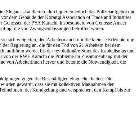
näre Slogans skandierten, durchquerten jedoch das Polizeiaufgebot und
 vor dem Gebäude der Korangi Association of Trade and Industries
n der Genossen der PYA Karachi, insbesondere von Genosse Ameer
 empfing, die von Zwangsentlassungen betroffen waren.
ie sich weigerten, den Arbeitern auch nur die kleinste Erleichterung
d der Regierung an, die für den Tod von 21 Arbeitern bei dem
cht aufhören werde, bis der revolutionäre Sturz des Kapitalismus und
ar Jabar von der RWF Karachi die Probleme im Zusammenhang mit der
e von Arbeiterinnen hervor und betonte die Notwendigkeit, die
ldigungen gegen die Beschäftigten eingeleitet hatten. Die
r wurden gewarnt, dass sie mit kollektiven Maßnahmen der
n Teilnehmern der Kundgebung und versprachen, den Kampf bis zur