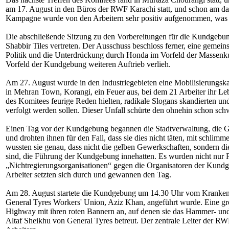
am 17. August in den Büros der RWF Karachi statt, und schon am da
Kampagne wurde von den Arbeitern sehr positiv aufgenommen, was die
Die abschließende Sitzung zu den Vorbereitungen für die Kundgebung
Shabbir Tiles vertreten. Der Ausschuss beschloss ferner, eine geme
Politik und die Unterdrückung durch Honda im Vorfeld der Massenkun
Vorfeld der Kundgebung weiteren Auftrieb verlieh.
Am 27. August wurde in den Industriegebieten eine Mobilisierungska
in Mehran Town, Korangi, ein Feuer aus, bei dem 21 Arbeiter ihr L
des Komitees feurige Reden hielten, radikale Slogans skandierten und
verfolgt werden sollen. Dieser Unfall schürte den ohnehin schon sch
Einen Tag vor der Kundgebung begannen die Stadtverwaltung, die Geh
und drohten ihnen für den Fall, dass sie dies nicht täten, mit schl
wussten sie genau, dass nicht die gelben Gewerkschaften, sondern d
sind, die Führung der Kundgebung innehatten. Es wurden nicht nur
„Nichtregierungsorganisationen“ gegen die Organisatoren der Kundge
Arbeiter setzten sich durch und gewannen den Tag.
Am 28. August startete die Kundgebung um 14.30 Uhr vom Krankenha
General Tyres Workers' Union, Aziz Khan, angeführt wurde. Eine 
Highway mit ihren roten Bannern an, auf denen sie das Hammer- 
Altaf Sheikhu von General Tyres betreut. Der zentrale Leiter der 