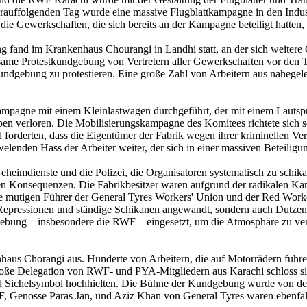
rauffolgenden Tag wurde eine massive Flugblattkampagne in den Indust
 Gewerkschaften, die sich bereits an der Kampagne beteiligt hatten, 
 fand im Krankenhaus Chourangi in Landhi statt, an der sich weitere G
insame Protestkundgebung von Vertretern aller Gewerkschaften vor den 
dgebung zu protestieren. Eine große Zahl von Arbeitern aus nahegele
mpagne mit einem Kleinlastwagen durchgeführt, der mit einem Lautspr
eben verloren. Die Mobilisierungskampagne des Komitees richtete sich
 forderten, dass die Eigentümer der Fabrik wegen ihrer kriminellen Vern
welenden Hass der Arbeiter weiter, der sich in einer massiven Beteili
eimdienste und die Polizei, die Organisatoren systematisch zu schikan
immen Konsequenzen. Die Fabrikbesitzer waren aufgrund der radikalen K
ie mutigen Führer der General Tyres Workers' Union und der Red Worke
 Repressionen und ständige Schikanen angewandt, sondern auch Dutzen
bung – insbesondere die RWF – eingesetzt, um die Atmosphäre zu vergi
us Chorangi aus. Hunderte von Arbeitern, die auf Motorrädern fuhren
große Delegation von RWF- und PYA-Mitgliedern aus Karachi schloss 
und Sichelsymbol hochhielten. Die Bühne der Kundgebung wurde von
RWF, Genosse Paras Jan, und Aziz Khan von General Tyres waren ebenfa