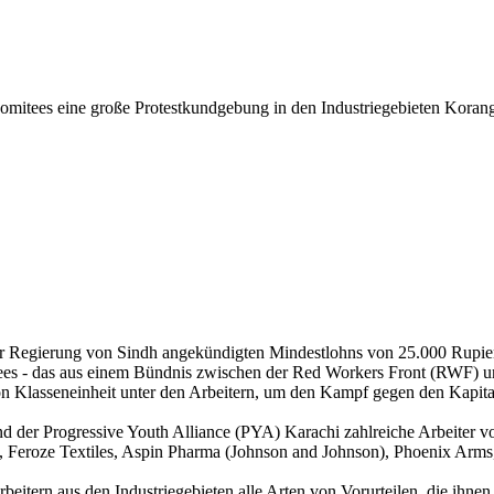
mitees eine große Protestkundgebung in den Industriegebieten Korangi
er Regierung von Sindh angekündigten Mindestlohns von 25.000 Rupien
tees - das aus einem Bündnis zwischen der Red Workers Front (RWF) u
von Klasseneinheit unter den Arbeitern, um den Kampf gegen den Kapita
er Progressive Youth Alliance (PYA) Karachi zahlreiche Arbeiter von
Feroze Textiles, Aspin Pharma (Johnson and Johnson), Phoenix Arms, Ar
itern aus den Industriegebieten alle Arten von Vorurteilen, die ihnen