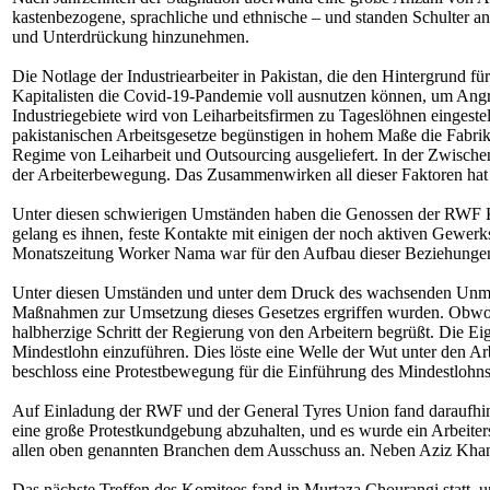
kastenbezogene, sprachliche und ethnische – und standen Schulter an 
und Unterdrückung hinzunehmen.
Die Notlage der Industriearbeiter in Pakistan, die den Hintergrund f
Kapitalisten die Covid-19-Pandemie voll ausnutzen können, um Angrif
Industriegebiete wird von Leiharbeitsfirmen zu Tageslöhnen eingeste
pakistanischen Arbeitsgesetze begünstigen in hohem Maße die Fabrikb
Regime von Leiharbeit und Outsourcing ausgeliefert. In der Zwisch
der Arbeiterbewegung. Das Zusammenwirken all dieser Faktoren hat 
Unter diesen schwierigen Umständen haben die Genossen der RWF Ka
gelang es ihnen, feste Kontakte mit einigen der noch aktiven Gewer
Monatszeitung Worker Nama war für den Aufbau dieser Beziehungen
Unter diesen Umständen und unter dem Druck des wachsenden Unmuts
Maßnahmen zur Umsetzung dieses Gesetzes ergriffen wurden. Obwohl di
halbherzige Schritt der Regierung von den Arbeitern begrüßt. Die Eig
Mindestlohn einzuführen. Dies löste eine Welle der Wut unter den Ar
beschloss eine Protestbewegung für die Einführung des Mindestlohn
Auf Einladung der RWF und der General Tyres Union fand daraufhin a
eine große Protestkundgebung abzuhalten, und es wurde ein Arbeiterso
allen oben genannten Branchen dem Ausschuss an. Neben Aziz Khan 
Das nächste Treffen des Komitees fand in Murtaza Chourangi statt, 