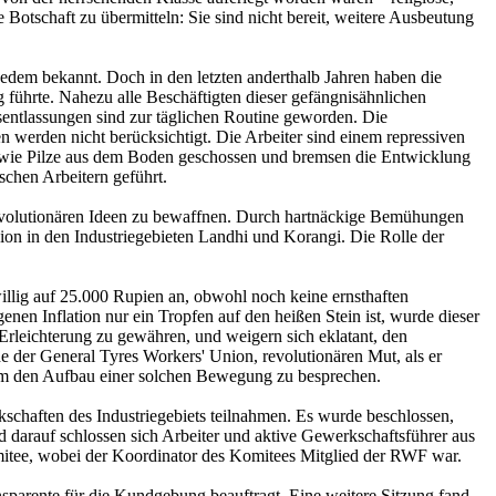
Botschaft zu übermitteln: Sie sind nicht bereit, weitere Ausbeutung
 jedem bekannt. Doch in den letzten anderthalb Jahren haben die
 führte. Nahezu alle Beschäftigten dieser gefängnisähnlichen
gsentlassungen sind zur täglichen Routine geworden. Die
 werden nicht berücksichtigt. Die Arbeiter sind einem repressiven
n wie Pilze aus dem Boden geschossen und bremsen die Entwicklung
chen Arbeitern geführt.
evolutionären Ideen zu bewaffnen. Durch hartnäckige Bemühungen
ion in den Industriegebieten Landhi und Korangi. Die Rolle der
lig auf 25.000 Rupien an, obwohl noch keine ernsthaften
nen Inflation nur ein Tropfen auf den heißen Stein ist, wurde dieser
 Erleichterung zu gewähren, und weigern sich eklatant, den
e der General Tyres Workers' Union, revolutionären Mut, als er
 um den Aufbau einer solchen Bewegung zu besprechen.
schaften des Industriegebiets teilnahmen. Es wurde beschlossen,
ld darauf schlossen sich Arbeiter und aktive Gewerkschaftsführer aus
itee, wobei der Koordinator des Komitees Mitglied der RWF war.
sparente für die Kundgebung beauftragt. Eine weitere Sitzung fand