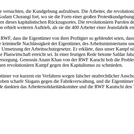
ie versuchten, die Kundgebung aufzulösen. Die Arbeiter, die revolutio
Godam Chorangi fort, wo sie die Form einer großen Protestkundgebung
ern dieses kapitalistischen Rückzugsortes. Die revolutionären Parole
erhielt weiteren Auftrieb, als sie die 400 Arbeiter einer Jeansfabrik
F, dass die Eigentümer von ihrer Profitgier so geblendet seien, dass s
 kriminelle Nachlässigkeit der Eigentümer, des Arbeitsministeriums un
e Umsetzung der Arbeitsschutzgesetze. Er erklärte, dass unser Kampf ni
sche Planwirtschaft erreicht sei. In einer feurigen Rede betonte Safd
sversorgung. Genossin Anam Khan von der RWF Karachi hob die Problem
inen revolutionären Kampf gegen den Kapitalismus zu schmieden.
tümer vor kurzem ein Verfahren wegen falscher strafrechtlicher Anschu
hoben scharfe Slogans gegen die Fabrikverwaltung, und die Eigentüme
e dankten das Arbeitersolidaritätskomitee und die RWF Karatschi de