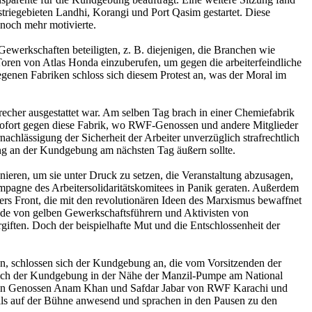
riegebieten Landhi, Korangi und Port Qasim gestartet. Diese
noch mehr motivierte.
ewerkschaften beteiligten, z. B. diejenigen, die Branchen wie
Toren von Atlas Honda einzuberufen, um gegen die arbeiterfeindliche
genen Fabriken schloss sich diesem Protest an, was der Moral im
echer ausgestattet war. Am selben Tag brach in einer Chemiefabrik
 sofort gegen diese Fabrik, wo RWF-Genossen und andere Mitglieder
achlässigung der Sicherheit der Arbeiter unverzüglich strafrechtlich
gung an der Kundgebung am nächsten Tag äußern sollte.
ieren, um sie unter Druck zu setzen, die Veranstaltung abzusagen,
ampagne des Arbeitersolidaritätskomitees in Panik geraten. Außerdem
rs Front, die mit den revolutionären Ideen des Marxismus bewaffnet
de von gelben Gewerkschaftsführern und Aktivisten von
ften. Doch der beispielhafte Mut und die Entschlossenheit der
, schlossen sich der Kundgebung an, die vom Vorsitzenden der
sich der Kundgebung in der Nähe der Manzil-Pumpe am National
 den Genossen Anam Khan und Safdar Jabar von RWF Karachi und
lls auf der Bühne anwesend und sprachen in den Pausen zu den