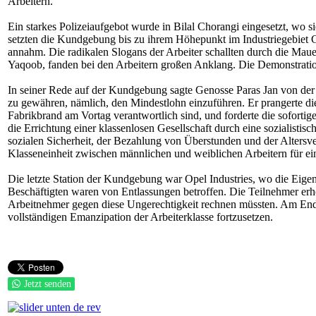
Arbeitern.
Ein starkes Polizeiaufgebot wurde in Bilal Chorangi eingesetzt, wo s
setzten die Kundgebung bis zu ihrem Höhepunkt im Industriegebiet 
annahm. Die radikalen Slogans der Arbeiter schallten durch die Mau
Yaqoob, fanden bei den Arbeitern großen Anklang. Die Demonstration 
In seiner Rede auf der Kundgebung sagte Genosse Paras Jan von der RW
zu gewähren, nämlich, den Mindestlohn einzuführen. Er prangerte die
Fabrikbrand am Vortag verantwortlich sind, und forderte die sofortig
die Errichtung einer klassenlosen Gesellschaft durch eine sozialisti
sozialen Sicherheit, der Bezahlung von Überstunden und der Alter
Klasseneinheit zwischen männlichen und weiblichen Arbeitern für e
Die letzte Station der Kundgebung war Opel Industries, wo die Eigen
Beschäftigten waren von Entlassungen betroffen. Die Teilnehmer er
Arbeitnehmer gegen diese Ungerechtigkeit rechnen müssten. Am End
vollständigen Emanzipation der Arbeiterklasse fortzusetzen.
Jetzt senden