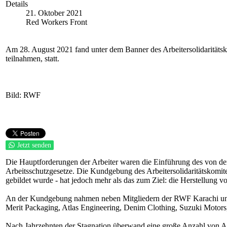
Details
21. Oktober 2021
Red Workers Front
Am 28. August 2021 fand unter dem Banner des Arbeitersolidaritätsko
teilnahmen, statt.
Bild: RWF
Jetzt senden
Die Hauptforderungen der Arbeiter waren die Einführung des von d
Arbeitsschutzgesetze. Die Kundgebung des Arbeitersolidaritätskomi
gebildet wurde - hat jedoch mehr als das zum Ziel: die Herstellung 
An der Kundgebung nahmen neben Mitgliedern der RWF Karachi und d
Merit Packaging, Atlas Engineering, Denim Clothing, Suzuki Motors, 
Nach Jahrzehnten der Stagnation überwand eine große Anzahl von Arbe