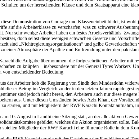
Schulter, um der herrschenden Klasse und dem Staatsapparat eine klare 
ür diese Demonstration von Courage und Klasseneinheit bildet, ist wohl
fe auf die Arbeiterklasse zu verschärfen, was zu schwerer Ausbeutung
llt. Nur sehr wenige Arbeiter haben ein festes Arbeitsverhältnis. Zwan
esitzer, doch selbst diese wenigen schwachen Gesetze und Vorschriften
enzeit sind „Nichtregierungsorganisationen“ und gelbe Gewerkschafte
zu einer Atmosphäre der Apathie und Entfremdung unter den pakistanis
rachi die Aufgabe übernommen, die fortgeschrittenen Arbeiter mit r
kschaften zu knüpfen – insbesondere mit der General Tyres Workers' Un
 von entscheidender Bedeutung.
 der Arbeiter hob die Regierung von Sindh den Mindestlohn widerwil
eser Betrag im Vergleich zu der in den letzten Jahren rapide gestiege
entümer sind jedoch nicht bereit, den Arbeitern auch nur diese magere
beitern aus. Unter diesen Umständen bewies Aziz Khan, der Vorsitzend
s zu starten, und mit Mitgliedern der RWF Karachi Kontakt aufnahm,
m 10. August in Landhi eine Sitzung statt, an der alle aktiven Gewerk
lidaritätskomitee gebildet, welches die Aktion organisieren sollte. Ba
spielten Mitglieder der RWF Karachi eine führende Rolle in dem Kom
und die RWF Karachi wurde mit der Gestaltung der Flugblätter und Tran