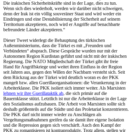
Die irakischen Sicherheitskräfte sind in der Lage, dies zu tun.
Wenn sich dies wiederholt, werden wir darüber nicht schweigen,
denn der Irak ist ein völlig souveräner Staat und wird weder ein
Eindringen und eine Destabilisierung der Sicherheit auf seinem
Territorium akzeptieren, noch wird er Angriffe auf benachbarte
befreundete Länder akzeptieren.“
Dieser Tweet widerlegt die Behauptung des türkischen
Außenministeriums, dass die Türkei es mit „Freunden und
Verbündeten“ absprach. Diese Gespräche wurden nur mit der
Autonomen Region Kurdistan geführt und nicht mit der irakischen
Regierung. Die NATO Mitgliedschaft der Türkei gibt ihr freie
Hand für Angriffskriege und weitet ihren Einfluss in der Region
seit Jahren aus, gegen den Willen der Nachbarn versteht sich. Seit
dem Rückzug aus der Türkei wird deutlich woran es der PKK
mangelt bzw. allen Guerillaorganisationen: die Verankerung in der
Arbeiterklasse. Die PKK isoliert sich immer weiter. Als Marxisten
lehnen wir ihre Guerillataktik ab
, die sich primär auf die
Bauernklasse stützt. Letztlich ist nur die Arbeiterklasse in der Lage
den Sozialismus aufzubauen. Die Arbeit von Marxisten sollte sich
deshalb größenteils auf die Städte und das Proletariat konzentrieren.
Die PKK darf nicht immer wieder zu Anschlägen als
Vergeltungsmaßnahmen greifen da sie damit ihre eigene Isolation
und die Repression gegen sich verschärft. Auch den Kampf der
PKK zu romantisieren ist kontraproduktiv. Trotz allem, stellen wir