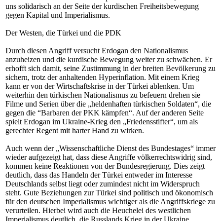
uns solidarisch an der Seite der kurdischen Freiheitsbewegung
gegen Kapital und Imperialismus.
Der Westen, die Türkei und die PDK
Durch diesen Angriff versucht Erdogan den Nationalismus
anzuheizen und die kurdische Bewegung weiter zu schwächen. Er
erhofft sich damit, seine Zustimmung in der breiten Bevölkerung zu
sichern, trotz der anhaltenden Hyperinflation. Mit einem Krieg
kann er von der Wirtschaftskrise in der Türkei ablenken. Um
weiterhin den türkischen Nationalismus zu befeuern drehen sie
Filme und Serien über die „heldenhaften türkischen Soldaten“, die
gegen die “Barbaren der PKK kämpfen“. Auf der anderen Seite
spielt Erdogan im Ukraine-Krieg den „Friedensstifter“, um als
gerechter Regent mit harter Hand zu wirken.
Auch wenn der „Wissenschaftliche Dienst des Bundestages“ immer
wieder aufgezeigt hat, dass diese Angriffe völkerrechtswidrig sind,
kommen keine Reaktionen von der Bundesregierung. Dies zeigt
deutlich, dass das Handeln der Türkei entweder im Interesse
Deutschlands selbst liegt oder zumindest nicht im Widerspruch
steht. Gute Beziehungen zur Türkei sind politisch und ökonomisch
für den deutschen Imperialismus wichtiger als die Angriffskriege zu
verurteilen. Hierbei wird auch die Heuchelei des westlichen
Imperialismus deutlich, die Russlands Krieg in der Ukraine