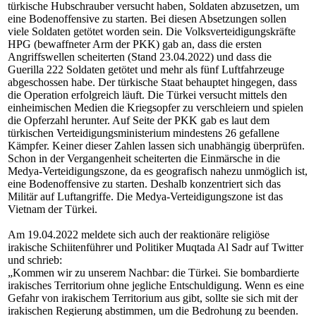
türkische Hubschrauber versucht haben, Soldaten abzusetzen, um
eine Bodenoffensive zu starten. Bei diesen Absetzungen sollen
viele Soldaten getötet worden sein. Die Volksverteidigungskräfte
HPG (bewaffneter Arm der PKK) gab an, dass die ersten
Angriffswellen scheiterten (Stand 23.04.2022) und dass die
Guerilla 222 Soldaten getötet und mehr als fünf Luftfahrzeuge
abgeschossen habe. Der türkische Staat behauptet hingegen, dass
die Operation erfolgreich läuft. Die Türkei versucht mittels den
einheimischen Medien die Kriegsopfer zu verschleiern und spielen
die Opferzahl herunter. Auf Seite der PKK gab es laut dem
türkischen Verteidigungsministerium mindestens 26 gefallene
Kämpfer. Keiner dieser Zahlen lassen sich unabhängig überprüfen.
Schon in der Vergangenheit scheiterten die Einmärsche in die
Medya-Verteidigungszone, da es geografisch nahezu unmöglich ist,
eine Bodenoffensive zu starten. Deshalb konzentriert sich das
Militär auf Luftangriffe. Die Medya-Verteidigungszone ist das
Vietnam der Türkei.
Am 19.04.2022 meldete sich auch der reaktionäre religiöse
irakische Schiitenführer und Politiker Muqtada Al Sadr auf Twitter
und schrieb:
„Kommen wir zu unserem Nachbar: die Türkei. Sie bombardierte
irakisches Territorium ohne jegliche Entschuldigung. Wenn es eine
Gefahr von irakischem Territorium aus gibt, sollte sie sich mit der
irakischen Regierung abstimmen, um die Bedrohung zu beenden.