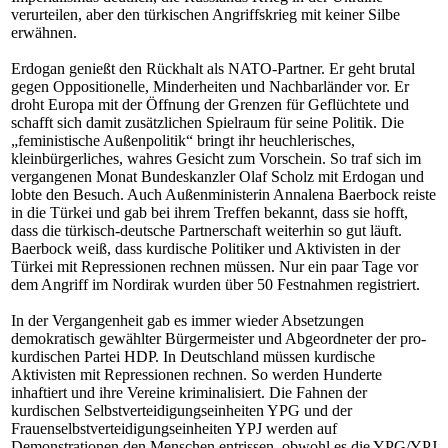
verurteilen, aber den türkischen Angriffskrieg mit keiner Silbe
erwähnen.
Erdogan genießt den Rückhalt als NATO-Partner. Er geht brutal
gegen Oppositionelle, Minderheiten und Nachbarländer vor. Er
droht Europa mit der Öffnung der Grenzen für Geflüchtete und
schafft sich damit zusätzlichen Spielraum für seine Politik. Die
„feministische Außenpolitik“ bringt ihr heuchlerisches,
kleinbürgerliches, wahres Gesicht zum Vorschein. So traf sich im
vergangenen Monat Bundeskanzler Olaf Scholz mit Erdogan und
lobte den Besuch. Auch Außenministerin Annalena Baerbock reiste
in die Türkei und gab bei ihrem Treffen bekannt, dass sie hofft,
dass die türkisch-deutsche Partnerschaft weiterhin so gut läuft.
Baerbock weiß, dass kurdische Politiker und Aktivisten in der
Türkei mit Repressionen rechnen müssen. Nur ein paar Tage vor
dem Angriff im Nordirak wurden über 50 Festnahmen registriert.
In der Vergangenheit gab es immer wieder Absetzungen
demokratisch gewählter Bürgermeister und Abgeordneter der pro-
kurdischen Partei HDP. In Deutschland müssen kurdische
Aktivisten mit Repressionen rechnen. So werden Hunderte
inhaftiert und ihre Vereine kriminalisiert. Die Fahnen der
kurdischen Selbstverteidigungseinheiten YPG und der
Frauenselbstverteidigungseinheiten YPJ werden auf
Demonstrationen den Menschen entrissen, obwohl es die YPG/YPJ