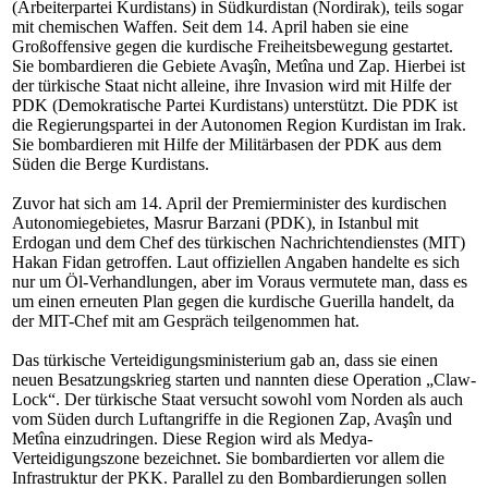
(Arbeiterpartei Kurdistans) in Südkurdistan (Nordirak), teils sogar
mit chemischen Waffen. Seit dem 14. April haben sie eine
Großoffensive gegen die kurdische Freiheitsbewegung gestartet.
Sie bombardieren die Gebiete Avaşîn, Metîna und Zap. Hierbei ist
der türkische Staat nicht alleine, ihre Invasion wird mit Hilfe der
PDK (Demokratische Partei Kurdistans) unterstützt. Die PDK ist
die Regierungspartei in der Autonomen Region Kurdistan im Irak.
Sie bombardieren mit Hilfe der Militärbasen der PDK aus dem
Süden die Berge Kurdistans.
Zuvor hat sich am 14. April der Premierminister des kurdischen
Autonomiegebietes, Masrur Barzani (PDK), in Istanbul mit
Erdogan und dem Chef des türkischen Nachrichtendienstes (MIT)
Hakan Fidan getroffen. Laut offiziellen Angaben handelte es sich
nur um Öl-Verhandlungen, aber im Voraus vermutete man, dass es
um einen erneuten Plan gegen die kurdische Guerilla handelt, da
der MIT-Chef mit am Gespräch teilgenommen hat.
Das türkische Verteidigungsministerium gab an, dass sie einen
neuen Besatzungskrieg starten und nannten diese Operation „Claw-
Lock“. Der türkische Staat versucht sowohl vom Norden als auch
vom Süden durch Luftangriffe in die Regionen Zap, Avaşîn und
Metîna einzudringen. Diese Region wird als Medya-
Verteidigungszone bezeichnet. Sie bombardierten vor allem die
Infrastruktur der PKK. Parallel zu den Bombardierungen sollen