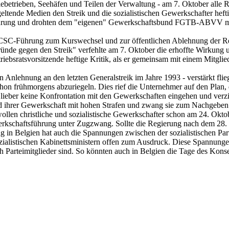
ebetrieben, Seehäfen und Teilen der Verwaltung - am 7. Oktober alle Räd
eltende Medien den Streik und die sozialistischen Gewerkschafter heftig
führung und drohten dem "eigenen" Gewerkschaftsbund FGTB-ABVV mit 
CSC-Führung zum Kurswechsel und zur öffentlichen Ablehnung der Rent
ründe gegen den Streik" verfehlte am 7. Oktober die erhoffte Wirkun
iebsratsvorsitzende heftige Kritik, als er gemeinsam mit einem Mitglied
 Anlehnung an den letzten Generalstreik im Jahre 1993 - verstärkt flie
chon frühmorgens abzuriegeln. Dies rief die Unternehmer auf den Plan
lieber keine Konfrontation mit den Gewerkschaften eingehen und verzich
 ihrer Gewerkschaft mit hohen Strafen und zwang sie zum Nachgeben. D
ollen christliche und sozialistische Gewerkschafter schon am 24. Okto
werkschaftsführung unter Zugzwang. Sollte die Regierung nach dem 28.
g in Belgien hat auch die Spannungen zwischen der sozialistischen Pa
zialistischen Kabinettsministern offen zum Ausdruck. Diese Spannungen
arteimitglieder sind. So könnten auch in Belgien die Tage des Konsen