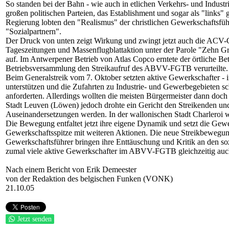
So standen bei der Bahn - wie auch in etlichen Verkehrs- und Industri
großen politischen Parteien, das Establishment und sogar als "links" g
Regierung lobten den "Realismus" der christlichen Gewerkschafts
"Sozialpartnern".
Der Druck von unten zeigt Wirkung und zwingt jetzt auch die ACV-
Tageszeitungen und Massenflugblattaktion unter der Parole "Zehn G
auf. Im Antwerpener Betrieb von Atlas Copco erntete der örtliche Betr
Betriebsversammlung den Streikaufruf des ABVV-FGTB verurteilte.
Beim Generalstreik vom 7. Oktober setzten aktive Gewerkschafter - in
unterstützen und die Zufahrten zu Industrie- und Gewerbegebieten s
anforderten. Allerdings wollten die meisten Bürgermeister dann doch 
Stadt Leuven (Löwen) jedoch drohte ein Gericht den Streikenden und
Auseinandersetzungen werden. In der wallonischen Stadt Charleroi w
Die Bewegung entfaltet jetzt ihre eigene Dynamik und setzt die Ge
Gewerkschaftsspitze mit weiteren Aktionen. Die neue Streikbewegun
Gewerkschaftsführer bringen ihre Enttäuschung und Kritik an den so
zumal viele aktive Gewerkschafter im ABVV-FGTB gleichzeitig auch P
Nach einem Bericht von Erik Demeester
von der Redaktion des belgischen Funken (VONK)
21.10.05
Jetzt senden