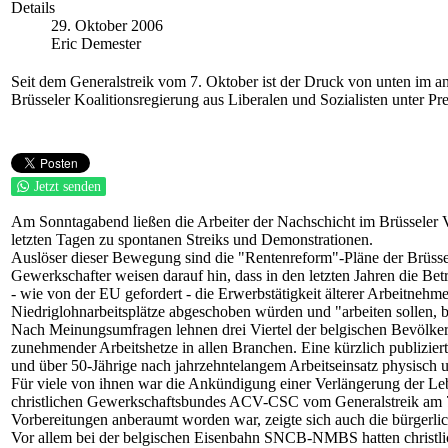
Details
29. Oktober 2006
Eric Demester
Seit dem Generalstreik vom 7. Oktober ist der Druck von unten im an
Brüsseler Koalitionsregierung aus Liberalen und Sozialisten unter Pr
Jetzt senden
Am Sonntagabend ließen die Arbeiter der Nachschicht im Brüsseler V
letzten Tagen zu spontanen Streiks und Demonstrationen.
Auslöser dieser Bewegung sind die "Rentenreform"-Pläne der Brüssel
Gewerkschafter weisen darauf hin, dass in den letzten Jahren die 
- wie von der EU gefordert - die Erwerbstätigkeit älterer Arbeitneh
Niedriglohnarbeitsplätze abgeschoben würden und "arbeiten sollen, bi
Nach Meinungsumfragen lehnen drei Viertel der belgischen Bevölkeru
zunehmender Arbeitshetze in allen Branchen. Eine kürzlich publizierte
und über 50-Jährige nach jahrzehntelangem Arbeitseinsatz physisch u
Für viele von ihnen war die Ankündigung einer Verlängerung der Lebe
christlichen Gewerkschaftsbundes ACV-CSC vom Generalstreik am 7.
Vorbereitungen anberaumt worden war, zeigte sich auch die bürgerl
Vor allem bei der belgischen Eisenbahn SNCB-NMBS hatten christlic