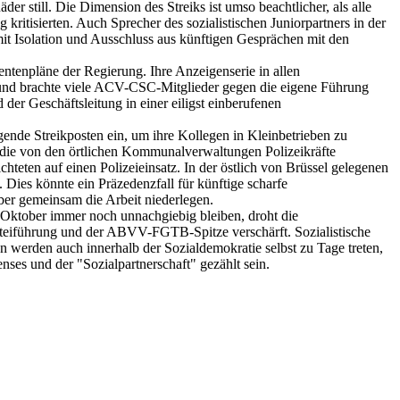
er still. Die Dimension des Streiks ist umso beachtlicher, als alle
 kritisierten. Auch Sprecher des sozialistischen Juniorpartners in der
Isolation und Ausschluss aus künftigen Gesprächen mit den
enpläne der Regierung. Ihre Anzeigenserie in allen
g und brachte viele ACV-CSC-Mitglieder gegen die eigene Führung
 der Geschäftsleitung in einer eiligst einberufenen
gende Streikposten ein, um ihre Kollegen in Kleinbetrieben zu
, die von den örtlichen Kommunalverwaltungen Polizeikräfte
teten auf einen Polizeieinsatz. In der östlich von Brüssel gelegenen
ies könnte ein Präzedenzfall für künftige scharfe
ber gemeinsam die Arbeit niederlegen.
 Oktober immer noch unnachgiebig bleiben, droht die
rteiführung und der ABVV-FGTB-Spitze verschärft. Sozialistische
 werden auch innerhalb der Sozialdemokratie selbst zu Tage treten,
ses und der "Sozialpartnerschaft" gezählt sein.