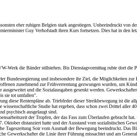
sonsten eher ruhigen Belgien stark angestiegen. Unbeeindruckt von de
emierminister Guy Verhofstadt ihren Kurs fortsetzen. Dies hat in den l
W-Werk die Bänder stillstehen. Bis Dienstagvormittag ruhte dort die 
er Bundesregierung und insbesondere ihr Ziel, die Möglichkeiten zur 
Betroffenen zunehmend zur Frühverrentung gezwungen wurden, um Kündi
mer ausgeweitet und die Sozialausgaben gesenkt werden. Gewerkschafter
s sie tot umfallen".
ng diese Rentenpläne ab. Triebfeder dieser Streikbewegung ist die al
 wissenschaftliche Studie hat ergeben, dass schon zwei Drittel aller 40
nd psychisch ausgelaugt sind.
nsarbeitszeit der Tropfen, der das Fass zum Überlaufen gebracht hat. 
 Oktober distanziert hatte und der Ausstand vom sozialistischen G
iche Tageszeitung Soir vom Ausmaß der Bewegung beeindruckt. Das Bla
he Gewerkschafter die Linie ihrer Führung missachtet und am General