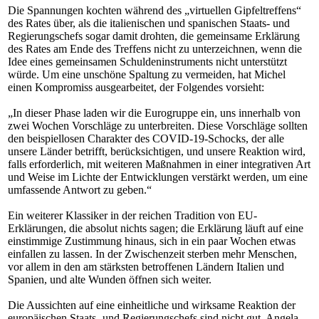
Die Spannungen kochten während des „virtuellen Gipfeltreffens“
des Rates über, als die italienischen und spanischen Staats- und
Regierungschefs sogar damit drohten, die gemeinsame Erklärung
des Rates am Ende des Treffens nicht zu unterzeichnen, wenn die
Idee eines gemeinsamen Schuldeninstruments nicht unterstützt
würde. Um eine unschöne Spaltung zu vermeiden, hat Michel
einen Kompromiss ausgearbeitet, der Folgendes vorsieht:
„In dieser Phase laden wir die Eurogruppe ein, uns innerhalb von
zwei Wochen Vorschläge zu unterbreiten. Diese Vorschläge sollten
den beispiellosen Charakter des COVID-19-Schocks, der alle
unsere Länder betrifft, berücksichtigen, und unsere Reaktion wird,
falls erforderlich, mit weiteren Maßnahmen in einer integrativen Art
und Weise im Lichte der Entwicklungen verstärkt werden, um eine
umfassende Antwort zu geben.“
Ein weiterer Klassiker in der reichen Tradition von EU-
Erklärungen, die absolut nichts sagen; die Erklärung läuft auf eine
einstimmige Zustimmung hinaus, sich in ein paar Wochen etwas
einfallen zu lassen. In der Zwischenzeit sterben mehr Menschen,
vor allem in den am stärksten betroffenen Ländern Italien und
Spanien, und alte Wunden öffnen sich weiter.
Die Aussichten auf eine einheitliche und wirksame Reaktion der
europäischen Staats- und Regierungschefs sind nicht gut. Angela