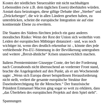
Kosten der nördlichen Steuerzahler mit nicht nachhaltigen
Lebensstilen (wie z.B. dem täglichen Essen) überhäufen würden.
Anstatt dazu beizutragen, diese giftige Debatte über „Streber“ und
„Drückeberger“, die wir in allen Ländern gesehen haben, zu
unterdrücken, scheint die europäische Integration sie auf eine
kontinentale Ebene zu erweitern.
Die Staaten des Südens fürchten jedoch ein ganz anderes
moralisches Risiko: Wenn der Rest der Union sich weiterhin vom
Leiden der europäischen Mitbürger distanziert - und, was noch
wichtiger ist, wenn dies deutlich erkennbar ist -, könnte dies jede
verbleibende Pro-EU-Stimmung in der Bevölkerung untergraben
und weitere „Brexit-ähnliche“ Krisen unausweichlich machen.
Italiens Premierminister Giuseppe Conte, der bei der Forderung
nach Coronabonds nicht überraschend an vorderster Front stand,
brachte die Angelegenheit auf den Punkt, als er am Wochenende
sagte: „Wenn sich Europa dieser beispiellosen Herausforderung
nicht stellt, verliert die gesamte europäische Struktur ihre
Daseinsberechtigung für die Menschen.“ Der französische
Präsident Emmanuel Macron ging sogar so weit zu erklären, dass
„das Überleben des europäischen Projekts auf dem Spiel steht“.
Spannungen