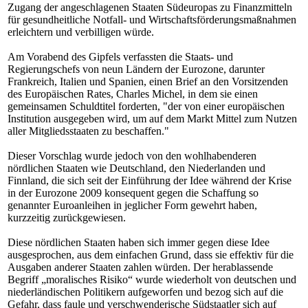
Zugang der angeschlagenen Staaten Südeuropas zu Finanzmitteln
für gesundheitliche Notfall- und Wirtschaftsförderungsmaßnahmen
erleichtern und verbilligen würde.
Am Vorabend des Gipfels verfassten die Staats- und
Regierungschefs von neun Ländern der Eurozone, darunter
Frankreich, Italien und Spanien, einen Brief an den Vorsitzenden
des Europäischen Rates, Charles Michel, in dem sie einen
gemeinsamen Schuldtitel forderten, "der von einer europäischen
Institution ausgegeben wird, um auf dem Markt Mittel zum Nutzen
aller Mitgliedsstaaten zu beschaffen."
Dieser Vorschlag wurde jedoch von den wohlhabenderen
nördlichen Staaten wie Deutschland, den Niederlanden und
Finnland, die sich seit der Einführung der Idee während der Krise
in der Eurozone 2009 konsequent gegen die Schaffung so
genannter Euroanleihen in jeglicher Form gewehrt haben,
kurzzeitig zurückgewiesen.
Diese nördlichen Staaten haben sich immer gegen diese Idee
ausgesprochen, aus dem einfachen Grund, dass sie effektiv für die
Ausgaben anderer Staaten zahlen würden. Der herablassende
Begriff „moralisches Risiko“ wurde wiederholt von deutschen und
niederländischen Politikern aufgeworfen und bezog sich auf die
Gefahr, dass faule und verschwenderische Südstaatler sich auf