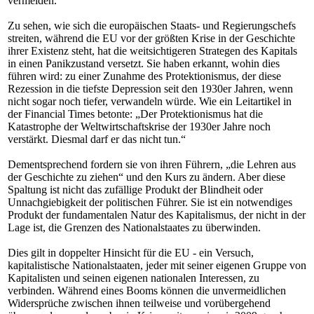
vermeiden.
Zu sehen, wie sich die europäischen Staats- und Regierungschefs
streiten, während die EU vor der größten Krise in der Geschichte
ihrer Existenz steht, hat die weitsichtigeren Strategen des Kapitals
in einen Panikzustand versetzt. Sie haben erkannt, wohin dies
führen wird: zu einer Zunahme des Protektionismus, der diese
Rezession in die tiefste Depression seit den 1930er Jahren, wenn
nicht sogar noch tiefer, verwandeln würde. Wie ein Leitartikel in
der Financial Times betonte: „Der Protektionismus hat die
Katastrophe der Weltwirtschaftskrise der 1930er Jahre noch
verstärkt. Diesmal darf er das nicht tun.“
Dementsprechend fordern sie von ihren Führern, „die Lehren aus
der Geschichte zu ziehen“ und den Kurs zu ändern. Aber diese
Spaltung ist nicht das zufällige Produkt der Blindheit oder
Unnachgiebigkeit der politischen Führer. Sie ist ein notwendiges
Produkt der fundamentalen Natur des Kapitalismus, der nicht in der
Lage ist, die Grenzen des Nationalstaates zu überwinden.
Dies gilt in doppelter Hinsicht für die EU - ein Versuch,
kapitalistische Nationalstaaten, jeder mit seiner eigenen Gruppe von
Kapitalisten und seinen eigenen nationalen Interessen, zu
verbinden. Während eines Booms können die unvermeidlichen
Widersprüche zwischen ihnen teilweise und vorübergehend