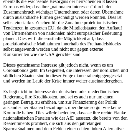
ebenfalls die wachsende Besorgnis der herrschenden Klassen
Europas wider, dass ihre „nationalen Interessen“ durch den
Zusammenbruch wichtiger Unternehmen oder deren Übernahme
durch ausländische Firmen geschädigt werden könnten. Dies ist
selbst ein starkes Zeichen für die Zunahme protektionistischer
Tendenzen in gesamten EU, da die Mitgliedstaaten den Aufkauf
von Unternehmen von nationaler, nicht europäischer Bedeutung
planen. Dies wirft die ernsthafte Möglichkeit auf, dass
protektionistische Maßnahmen innerhalb des Freihandelsblocks
selbst angewandt werden und nicht nur gegen externe
Konkurrenten wie die USA gerichtet sind.
Dieses gemeinsame Interesse gilt jedoch nicht, wenn es um
Coronabonds geht. Im Gegenteil, die Interessen der nördlichen und
südlichen Staaten sind in dieser Frage diametral entgegengesetzt
und werden im Laufe der Krise immer weiter auseinandergehen.
Es liegt nicht im Interesse der deutschen oder niederländischen
Regierung, ihre Kreditkosten, und sei es auch nur um einen
geringen Betrag, zu erhöhen, um zur Finanzierung der Politik
ausländischer Staaten beizutragen, über die sie so gut wie keine
Kontrolle haben. Dies würde bedeuten, dass sie ihre rechte Flanke
nationalistischen Parteien wie der AfD aussetzt, die bereits von den
Ressentiments profitiert, die sich aus den jahrelangen
Sparmaßnahmen und dem Fehlen einer echten linken Alternative