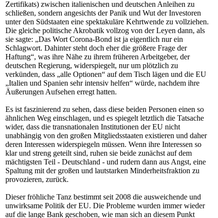
Zertifikats) zwischen italienischen und deutschen Anleihen zu
schließen, sondern angesichts der Panik und Wut der Investoren
unter den Südstaaten eine spektakuläre Kehrtwende zu vollziehen.
Die gleiche politische Akrobatik vollzog von der Leyen dann, als
sie sagte: „Das Wort Corona-Bond ist ja eigentlich nur ein
Schlagwort. Dahinter steht doch eher die größere Frage der
Haftung“, was ihre Nähe zu ihrem früheren Arbeitgeber, der
deutschen Regierung, widerspiegelt, nur um plötzlich zu
verkünden, dass „alle Optionen“ auf dem Tisch lägen und die EU
„Italien und Spanien sehr intensiv helfen“ würde, nachdem ihre
Äußerungen Aufsehen erregt hatten.
Es ist faszinierend zu sehen, dass diese beiden Personen einen so
ähnlichen Weg einschlagen, und es spiegelt letztlich die Tatsache
wider, dass die transnationalen Institutionen der EU nicht
unabhängig von den großen Mitgliedsstaaten existieren und daher
deren Interessen widerspiegeln müssen. Wenn ihre Interessen so
klar und streng geteilt sind, ruhen sie beide zunächst auf dem
mächtigsten Teil - Deutschland - und rudern dann aus Angst, eine
Spaltung mit der großen und lautstarken Minderheitsfraktion zu
provozieren, zurück.
Dieser fröhliche Tanz bestimmt seit 2008 die ausweichende und
unwirksame Politik der EU. Die Probleme wurden immer wieder
auf die lange Bank geschoben, wie man sich an diesem Punkt