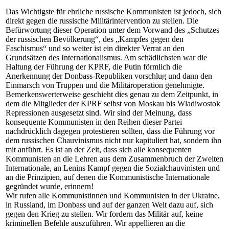
Das Wichtigste für ehrliche russische Kommunisten ist jedoch, sich
direkt gegen die russische Militärintervention zu stellen. Die
Befürwortung dieser Operation unter dem Vorwand des „Schutzes
der russischen Bevölkerung“, des „Kampfes gegen den
Faschismus“ und so weiter ist ein direkter Verrat an den
Grundsätzen des Internationalismus. Am schädlichsten war die
Haltung der Führung der KPRF, die Putin förmlich die
Anerkennung der Donbass-Republiken vorschlug und dann den
Einmarsch von Truppen und die Militäroperation genehmigte.
Bemerkenswerterweise geschieht dies genau zu dem Zeitpunkt, in
dem die Mitglieder der KPRF selbst von Moskau bis Wladiwostok
Repressionen ausgesetzt sind. Wir sind der Meinung, dass
konsequente Kommunisten in den Reihen dieser Partei
nachdrücklich dagegen protestieren sollten, dass die Führung vor
dem russischen Chauvinismus nicht nur kapituliert hat, sondern ihn
mit anführt. Es ist an der Zeit, dass sich alle konsequenten
Kommunisten an die Lehren aus dem Zusammenbruch der Zweiten
Internationale, an Lenins Kampf gegen die Sozialchauvinisten und
an die Prinzipien, auf denen die Kommunistische Internationale
gegründet wurde, erinnern!
Wir rufen alle Kommunistinnen und Kommunisten in der Ukraine,
in Russland, im Donbass und auf der ganzen Welt dazu auf, sich
gegen den Krieg zu stellen. Wir fordern das Militär auf, keine
kriminellen Befehle auszuführen. Wir appellieren an die