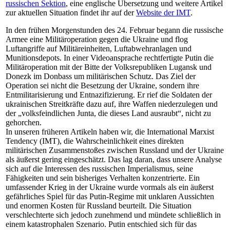
russischen Sektion
, eine englische Übersetzung und weitere Artikel
zur aktuellen Situation findet ihr auf der
Website der IMT
.
In den frühen Morgenstunden des 24. Februar begann die russische
Armee eine Militäroperation gegen die Ukraine und flog
Luftangriffe auf Militäreinheiten, Luftabwehranlagen und
Munitionsdepots. In einer Videoansprache rechtfertigte Putin die
Militäroperation mit der Bitte der Volksrepubliken Lugansk und
Donezk im Donbass um militärischen Schutz. Das Ziel der
Operation sei nicht die Besetzung der Ukraine, sondern ihre
Entmilitarisierung und Entnazifizierung. Er rief die Soldaten der
ukrainischen Streitkräfte dazu auf, ihre Waffen niederzulegen und
der „volksfeindlichen Junta, die dieses Land ausraubt“, nicht zu
gehorchen.
In unseren früheren Artikeln haben wir, die International Marxist
Tendency (IMT), die Wahrscheinlichkeit eines direkten
militärischen Zusammenstoßes zwischen Russland und der Ukraine
als äußerst gering eingeschätzt. Das lag daran, dass unsere Analyse
sich auf die Interessen des russischen Imperialismus, seine
Fähigkeiten und sein bisheriges Verhalten konzentrierte. Ein
umfassender Krieg in der Ukraine wurde vormals als ein äußerst
gefährliches Spiel für das Putin-Regime mit unklaren Aussichten
und enormen Kosten für Russland beurteilt. Die Situation
verschlechterte sich jedoch zunehmend und mündete schließlich in
einem katastrophalen Szenario. Putin entschied sich für das