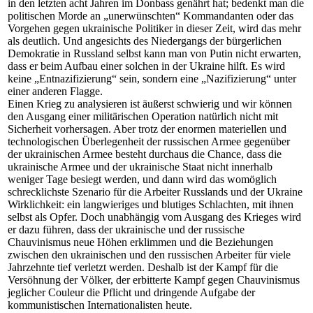
in den letzten acht Jahren im Donbass genährt hat; bedenkt man die
politischen Morde an „unerwünschten“ Kommandanten oder das
Vorgehen gegen ukrainische Politiker in dieser Zeit, wird das mehr
als deutlich. Und angesichts des Niedergangs der bürgerlichen
Demokratie in Russland selbst kann man von Putin nicht erwarten,
dass er beim Aufbau einer solchen in der Ukraine hilft. Es wird
keine „Entnazifizierung“ sein, sondern eine „Nazifizierung“ unter
einer anderen Flagge.
Einen Krieg zu analysieren ist äußerst schwierig und wir können
den Ausgang einer militärischen Operation natürlich nicht mit
Sicherheit vorhersagen. Aber trotz der enormen materiellen und
technologischen Überlegenheit der russischen Armee gegenüber
der ukrainischen Armee besteht durchaus die Chance, dass die
ukrainische Armee und der ukrainische Staat nicht innerhalb
weniger Tage besiegt werden, und dann wird das womöglich
schrecklichste Szenario für die Arbeiter Russlands und der Ukraine
Wirklichkeit: ein langwieriges und blutiges Schlachten, mit ihnen
selbst als Opfer. Doch unabhängig vom Ausgang des Krieges wird
er dazu führen, dass der ukrainische und der russische
Chauvinismus neue Höhen erklimmen und die Beziehungen
zwischen den ukrainischen und den russischen Arbeiter für viele
Jahrzehnte tief verletzt werden. Deshalb ist der Kampf für die
Versöhnung der Völker, der erbitterte Kampf gegen Chauvinismus
jeglicher Couleur die Pflicht und dringende Aufgabe der
kommunistischen Internationalisten heute.