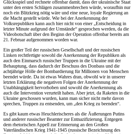
Glücksspiel und rechnete offenbar damit, dass der ukrainische Staat
unter den ersten Schlägen zusammenbrechen würde, woraufhin nur
noch ein Blitzkrieg nötig wäre und eine neue, loyale Regierung an
die Macht gestellt würde. Wie bei der Anerkennung der
Volksrepubliken kann auch hier nicht von einer „Entscheidung in
letzter Minute aufgrund der Umstände“ gesprochen werden, da die
Videobotschaft über den Beginn der Operation offenbar bereits am
21. Februar aufgenommen worden war.
Ein großer Teil der russischen Gesellschaft und der russischen
Linken rechtfertigte sowohl die Anerkennung der Republiken als
auch den Einmarsch russischer Truppen in die Ukraine mit der
Behauptung, dass dadurch der Beschuss des Donbass und die
achtjährige Hölle der Bombardierung für Millionen von Menschen
beendet würde. Da ist etwas Wahres dran, obwohl wir in unserer
letzten Erklärung die negativen Folgen der Anerkennung der
Unabhängigkeit hervorhoben und sowohl die Anerkennung als
auch die Intervention verurteilt haben. Aber jetzt, da Raketen in die
Ukraine geschossen wurden, kann man sicher nicht mehr davon
sprechen, Truppen zu entsenden, um „den Krieg zu beenden“.
Es gibt kaum etwas Heuchlerischeres als die Äußerungen Putins
und anderer russischer Beamter zur Entnazifizierung. Entgegen
dem rhetorischen Appell zur Erinnerung an den Großen
Vaterländischen Krieg 1941-1945 (russische Bezeichnung des