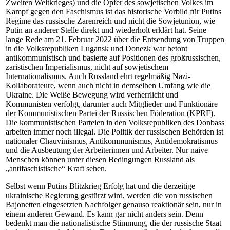
Zweiten Weltkrieges) und die Opfer des sowjetischen Volkes im
Kampf gegen den Faschismus ist das historische Vorbild für Putins
Regime das russische Zarenreich und nicht die Sowjetunion, wie
Putin an anderer Stelle direkt und wiederholt erklärt hat. Seine
lange Rede am 21. Februar 2022 über die Entsendung von Truppen
in die Volksrepubliken Lugansk und Donezk war betont
antikommunistisch und basierte auf Positionen des großrussischen,
zaristischen Imperialismus, nicht auf sowjetischem
Internationalismus. Auch Russland ehrt regelmäßig Nazi-
Kollaborateure, wenn auch nicht in demselben Umfang wie die
Ukraine. Die Weiße Bewegung wird verherrlicht und
Kommunisten verfolgt, darunter auch Mitglieder und Funktionäre
der Kommunistischen Partei der Russischen Föderation (KPRF).
Die kommunistischen Parteien in den Volksrepubliken des Donbass
arbeiten immer noch illegal. Die Politik der russischen Behörden ist
nationaler Chauvinismus, Antikommunismus, Antidemokratismus
und die Ausbeutung der Arbeiterinnen und Arbeiter. Nur naive
Menschen können unter diesen Bedingungen Russland als
„antifaschistische“ Kraft sehen.
Selbst wenn Putins Blitzkrieg Erfolg hat und die derzeitige
ukrainische Regierung gestürzt wird, werden die von russischen
Bajonetten eingesetzten Nachfolger genauso reaktionär sein, nur in
einem anderen Gewand. Es kann gar nicht anders sein. Denn
bedenkt man die nationalistische Stimmung, die der russische Staat