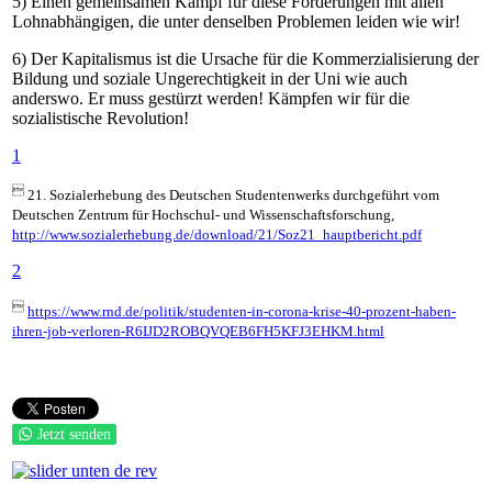
5) Einen gemeinsamen Kampf für diese Forderungen mit allen
Lohnabhängigen, die unter denselben Problemen leiden wie wir!
6) Der Kapitalismus ist die Ursache für die Kommerzialisierung der
Bildung und soziale Ungerechtigkeit in der Uni wie auch
anderswo. Er muss gestürzt werden! Kämpfen wir für die
sozialistische Revolution!
1

21. Sozialerhebung des Deutschen Studentenwerks durchgeführt vom
Deutschen Zentrum für Hochschul- und Wissenschaftsforschung,
http://www.sozialerhebung.de/download/21/Soz21_hauptbericht.pdf
2

https://www.rnd.de/politik/studenten-in-corona-krise-40-prozent-haben-
ihren-job-verloren-R6IJD2ROBQVQEB6FH5KFJ3EHKM.html
Jetzt senden