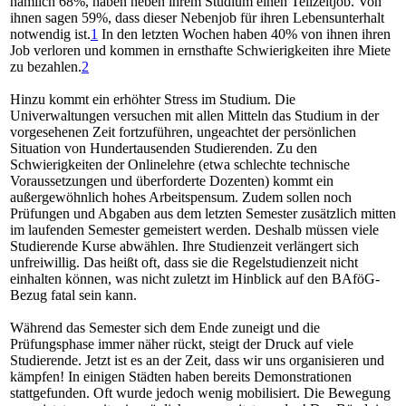
nämlich 68%, haben neben ihrem Studium einen Teilzeitjob. Von
ihnen sagen 59%, dass dieser Nebenjob für ihren Lebensunterhalt
notwendig ist.
1
In den letzten Wochen haben 40% von ihnen ihren
Job verloren und kommen in ernsthafte Schwierigkeiten ihre Miete
zu bezahlen.
2
Hinzu kommt ein erhöhter Stress im Studium. Die
Univerwaltungen versuchen mit allen Mitteln das Studium in der
vorgesehenen Zeit fortzuführen, ungeachtet der persönlichen
Situation von Hundertausenden Studierenden. Zu den
Schwierigkeiten der Onlinelehre (etwa schlechte technische
Voraussetzungen und überforderte Dozenten) kommt ein
außergewöhnlich hohes Arbeitspensum. Zudem sollen noch
Prüfungen und Abgaben aus dem letzten Semester zusätzlich mitten
im laufenden Semester gemeistert werden. Deshalb müssen viele
Studierende Kurse abwählen. Ihre Studienzeit verlängert sich
unfreiwillig. Das heißt oft, dass sie die Regelstudienzeit nicht
einhalten können, was nicht zuletzt im Hinblick auf den BAföG-
Bezug fatal sein kann.
Während das Semester sich dem Ende zuneigt und die
Prüfungsphase immer näher rückt, steigt der Druck auf viele
Studierende. Jetzt ist es an der Zeit, dass wir uns organisieren und
kämpfen! In einigen Städten haben bereits Demonstrationen
stattgefunden. Oft wurde jedoch wenig mobilisiert. Die Bewegung