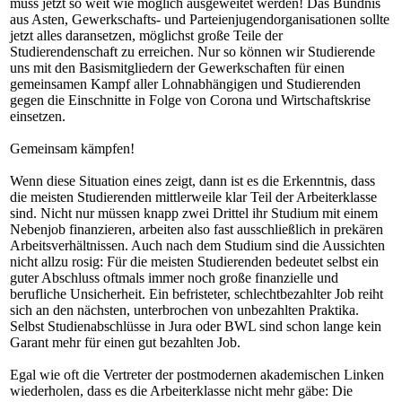
muss jetzt so weit wie möglich ausgeweitet werden! Das Bündnis
aus Asten, Gewerkschafts- und Parteienjugendorganisationen sollte
jetzt alles daransetzen, möglichst große Teile der
Studierendenschaft zu erreichen. Nur so können wir Studierende
uns mit den Basismitgliedern der Gewerkschaften für einen
gemeinsamen Kampf aller Lohnabhängigen und Studierenden
gegen die Einschnitte in Folge von Corona und Wirtschaftskrise
einsetzen.
Gemeinsam kämpfen!
Wenn diese Situation eines zeigt, dann ist es die Erkenntnis, dass
die meisten Studierenden mittlerweile klar Teil der Arbeiterklasse
sind. Nicht nur müssen knapp zwei Drittel ihr Studium mit einem
Nebenjob finanzieren, arbeiten also fast ausschließlich in prekären
Arbeitsverhältnissen. Auch nach dem Studium sind die Aussichten
nicht allzu rosig: Für die meisten Studierenden bedeutet selbst ein
guter Abschluss oftmals immer noch große finanzielle und
berufliche Unsicherheit. Ein befristeter, schlechtbezahlter Job reiht
sich an den nächsten, unterbrochen von unbezahlten Praktika.
Selbst Studienabschlüsse in Jura oder BWL sind schon lange kein
Garant mehr für einen gut bezahlten Job.
Egal wie oft die Vertreter der postmodernen akademischen Linken
wiederholen, dass es die Arbeiterklasse nicht mehr gäbe: Die