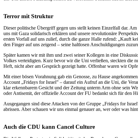
Terror mit Struktur
Dieser politische Übergriff gegen uns stellt keinen Einzelfall dar. 
uns mit Gaza solidarisch erklären und unsere revolutionäre Perspekt
ersten Vorfall auf uns zulief, durch die ganze Halle rufend: „Kauft k
den Finger auf uns zeigend – seine haltlosen Anschuldigungen zuzur
Später kamen wir mit ihm und zwei seiner Kollegen in eine Diskussion
Volkes verteidigten. Kurz bevor wir die Uni verließen, steckten die 
Heft, nicht aber am Gespräch gezeigt hatte. Offenbar waren wir Opfe
Mit einer bösen Vorahnung gab ein Genosse, zu Hause angekommen, „F
Account „Fridays for Israel” – darauf ein Aufruf an die Uni, die Ver
klar erkennbarem Gesicht und der Zeitung unterm Arm ohne sein Wiss
oder Antisemit, der offizielle Account der FU bedankt sich für den 
Ausgegangen sind diese Attacken von der Gruppe „Fridays for Israel”
abrissen. Aber schauen wir uns einmal genauer an, wer oder was hinte
Auch die CDU kann Cancel Culture