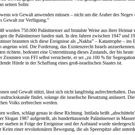
 an seinen Sohn:
d wenn wir Gewalt anwenden müssen – nicht um die Araber des Negev u
uns Gewalt zur Verfügung.”
8 wurden 750.000 Palästinenser auf brutalste Weise aus ihrer Heimat 
gen die Palästinenser fanden statt. In den Jahren zwischen 1947 und 
inser brannten sich diese Ereignisse als „Nakba” – Katastrophe – ins 
en angetan wird. Die Forderung, das Existenzrecht Israels anzuerkennen,
n richtete, bedeutet eine Unterstützung dieses Zustands, der bis heut
 Zionisten von FFI selbst versicherte, er sei „zu 100 % für Segregation”
dende Hürde in der Schaffung eines groß-israelischen Staates ist.
nen und Gewalt stützt, lässt sich nicht langfristig aufrechterhalten. 
 Ausdruckskanäle findet, solange die israelische Besatzung andauert.
schen Volks zerbrechen werden.
en wollen, schlägt genau in diese Richtung. Intifada heißt „abschütte
der Slogan 1987 aufgestellt, als hunderttausende Palästinenser in Mass
 starben in Folge der Ereignisse und der Aufstand wurde niedergeschla
h der Keim einer revolutionären Bewegung, die als Speerspitze aller un