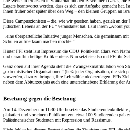
Die Welle an Protesten in Solidarität mit den Bewohnern Gazas, die 
Lagers beantwortet werden, dass es sich zur Aufgabe gemacht hat, I
ihnen früher oder später über den Weg – den kleinen Gruppen an i
Diese Campuszionisten – die, wie wir gesehen haben, gezielt an der U
jüdischen Lebens an der FU” veranstaltet hat. Laut ihrem „About you
„eine überparteiliche Initiative junger Menschen, die gemeinsam mit
Schulen aufmerksam machen möchte.”
Hinter FFI steht laut Impressum die CDU-Politikerin Clara von Nathus
und daraufhin heftige Kritik erntete. Nun setzt sie also mit FFI ihr S
Ganz oben auf ihrer Agenda steht die Zwangsexmatrikulation von Stud
„extremistischer Organisationen” (ließ: jeder Organisation, die sich
vorwerfen, dazu zu bringen, ihre Lehrstühle niederzulegen. FFIs Zie
neben dem Abiturzeugnis auch eine unterschriebene Erklärung der Ane
Besetzung gegen die Besetzung
Am 14. Dezember um 11:30 Uhr besetzte das Studierendenkollektiv „
plakatiert und vor einem Publikum von etwa 100 Studierenden gab es
Palästinensischer Studenten mit Repression und Rassismus.
Nicht fehlen bei diesem Protest durften die Zionisten von FFI, die sic