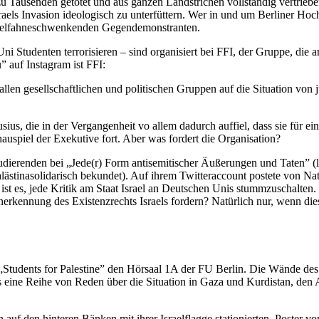
zu Tausenden getötet und aus ganzen Landstrichen vollständig vertrieb
sraels Invasion ideologisch zu unterfüttern. Wer in und um Berliner H
sraelfahneschwenkenden Gegendemonstranten.
ni Studenten terrorisieren – sind organisiert bei FFI, der Gruppe, die 
” auf Instagram ist FFI:
 allen gesellschaftlichen und politischen Gruppen auf die Situation vo
ius, die in der Vergangenheit vo allem dadurch auffiel, dass sie für e
chauspiel der Exekutive fort. Aber was fordert die Organisation?
ierenden bei „Jede(r) Form antisemitischer Äußerungen und Taten” (lie
 palästinasolidarisch bekundet). Auf ihrem Twitteraccount postete von N
l ist es, jede Kritik am Staat Israel an Deutschen Unis stummzuschalte
rkennung des Existenzrechts Israels fordern? Natürlich nur, wenn die
Students for Palestine” den Hörsaal 1A der FU Berlin. Die Wände des
 eine Reihe von Reden über die Situation in Gaza und Kurdistan, den
h auf den hinteren Bänken mit ihrer Israelflagge stationierten, Poster v