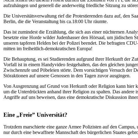
aufzuhängen und generell die anderweitig friedliche Sitzung zu stör
Die Universitätsverwaltung rief die Protestierenden dazu auf, den S
Berlin, die die Veranstaltung bis ca.18:00 Uhr räumte.
Das ist zumindest die Erzählung, die sich aus einer nüchternen Anal
besetzte eine Horde wilder Judenhasser den Hörsaal, um jüdischen S
unseren tapferen Helden bei der Polizei beendet. Die befragten CDU-
mitten im freiheitlich-demokratischen Europa!
Die Behauptung, es sei Studierenden aufgrund ihrer Herkunft der Zu
Vorfall ist in einem Handyvideo festgehalten, das den gleichen jung
Zwischenrufe und Pöbeleien störte. Dem vorsichtigen Versuch der De
Störaktionen auf unsere Genossen in den Tagen zuvor ausgingen.
Von Ausgrenzung auf Grund von Herkunft oder Religion kann hier kei
um die Unterdrückten anhand ihrer Religion zu spalten. Das andere is
Angriffe auf uns beweisen, dass eine demokratische Diskussion ihnen
Eine
„
Freie” Universität?
Trotzdem marschierte eine ganze Armee Polizisten auf den Campus, 
nur durch eine bewaffnete Mannschaft des bürgerlichen Staates geb