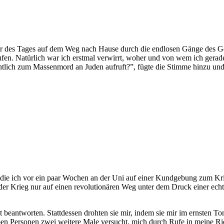
 des Tages auf dem Weg nach Hause durch die endlosen Gänge des Gebä
en. Natürlich war ich erstmal verwirrt, woher und von wem ich gerade
öffentlich zum Massenmord an Juden aufruft?”, fügte die Stimme hinzu u
 die ich vor ein paar Wochen an der Uni auf einer Kundgebung zum Krie
ss der Krieg nur auf einen revolutionären Weg unter dem Druck einer 
eantworten. Stattdessen drohten sie mir, indem sie mir im ernsten Ton 
lben Personen zwei weitere Male versucht, mich durch Rufe in meine R