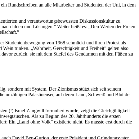
ein Rundschreiben an alle Mitarbeiter und Studenten der Uni, in dem
rientierten und verantwortungsbewussten Diskussionskultur zu
 nach Ideen und Lösungen.” Weiter heißt es: „Den Werten der Freien
llschaft.”
der Studentenbewegung von 1968 schmückt und ihren Protest als
d Wein trinken. „Wahrheit, Gerechtigkeit und Freiheit” gelten also
ht davor zurück, sie mit dem Stiefel des Gendarmen mit den Füßen zu
g, sondern mit System. Der Zionismus stützt sich seit seinem
 die unzähligen Palästinenser, auf deren Land, Schweiß und Blut der
en (!) Israel Zangwill formuliert wurde, zeigt die Gleichgültigkeit
hinwegtäuschen. Als zu Beginn des 20. Jahrhunderts die ersten
ert: Ein „Land ohne Volk” existierte nicht. Es musste erst durch die
h auch David Ben-Gurion, der erste Präsident und Gründungsvater