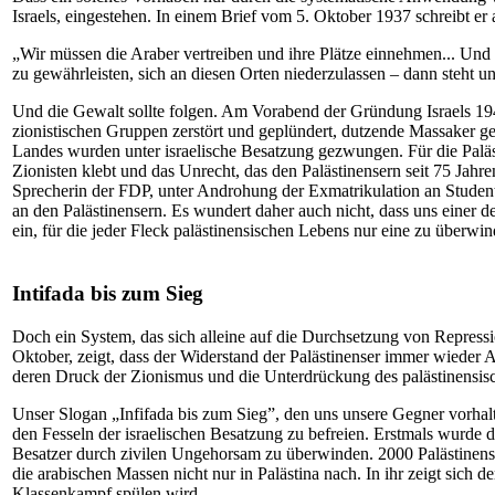
Israels, eingestehen. In einem Brief vom 5. Oktober 1937 schreibt er
„Wir müssen die Araber vertreiben und ihre Plätze einnehmen... Un
zu gewährleisten, sich an diesen Orten niederzulassen – dann steht 
Und die Gewalt sollte folgen. Am Vorabend der Gründung Israels 194
zionistischen Gruppen zerstört und geplündert, dutzende Massaker ge
Landes wurden unter israelische Besatzung gezwungen. Für die Paläst
Zionisten klebt und das Unrecht, das den Palästinensern seit 75 Jahr
Sprecherin der FDP, unter Androhung der Exmatrikulation an Studente
an den Palästinensern. Es wundert daher auch nicht, dass uns einer der
ein, für die jeder Fleck palästinensischen Lebens nur eine zu überwin
Intifada bis zum Sieg
Doch ein System, das sich alleine auf die Durchsetzung von Repressio
Oktober, zeigt, dass der Widerstand der Palästinenser immer wieder
deren Druck der Zionismus und die Unterdrückung des palästinensi
Unser Slogan „Infifada bis zum Sieg”, den uns unsere Gegner vorhalt
den Fesseln der israelischen Besatzung zu befreien. Erstmals wurde 
Besatzer durch zivilen Ungehorsam zu überwinden. 2000 Palästinenser
die arabischen Massen nicht nur in Palästina nach. In ihr zeigt sic
Klassenkampf spülen wird.