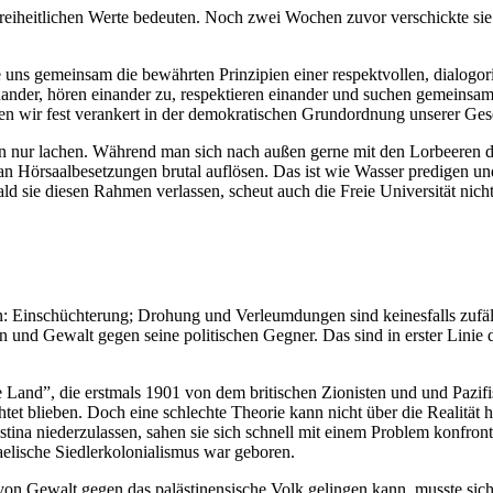
reiheitlichen Werte bedeuten. Noch zwei Wochen zuvor verschickte sie 
e uns gemeinsam die bewährten Prinzipien einer respektvollen, dialogo
der, hören einander zu, respektieren einander und suchen gemeinsam
ehen wir fest verankert in der demokratischen Grundordnung unserer Gese
en nur lachen. Während man sich nach außen gerne mit den Lorbeeren 
man Hörsaalbesetzungen brutal auflösen. Das ist wie Wasser predigen un
ld sie diesen Rahmen verlassen, scheut auch die Freie Universität nic
: Einschüchterung; Drohung und Verleumdungen sind keinesfalls zufälli
on und Gewalt gegen seine politischen Gegner. Das sind in erster Linie
Land”, die erstmals 1901 von dem britischen Zionisten und und Pazifist
tet blieben. Doch eine schlechte Theorie kann nicht über die Realität 
tina niederzulassen, sahen sie sich schnell mit einem Problem konfronti
aelische Siedlerkolonialismus war geboren.
on Gewalt gegen das palästinensische Volk gelingen kann, musste sic