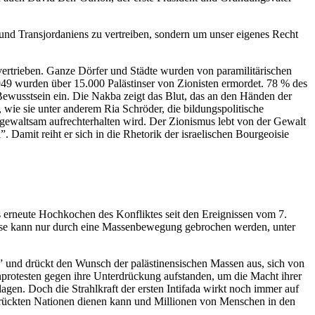
nd Transjordaniens zu vertreiben, sondern um unser eigenes Recht
vertrieben. Ganze Dörfer und Städte wurden von paramilitärischen
1949 wurden über 15.000 Palästinser von Zionisten ermordet. 78 % des
Bewusstsein ein. Die Nakba zeigt das Blut, das an den Händen der
 wie sie unter anderem Ria Schröder, die bildungspolitische
e gewaltsam aufrechterhalten wird. Der Zionismus lebt von der Gewalt
. Damit reiht er sich in die Rhetorik der israelischen Bourgeoisie
Das erneute Hochkochen des Konfliktes seit den Ereignissen vom 7.
 Diese kann nur durch eine Massenbewegung gebrochen werden, unter
ln” und drückt den Wunsch der palästinensischen Massen aus, sich von
enprotesten gegen ihre Unterdrückung aufstanden, um die Macht ihrer
gen. Doch die Strahlkraft der ersten Intifada wirkt noch immer auf
terdrückten Nationen dienen kann und Millionen von Menschen in den