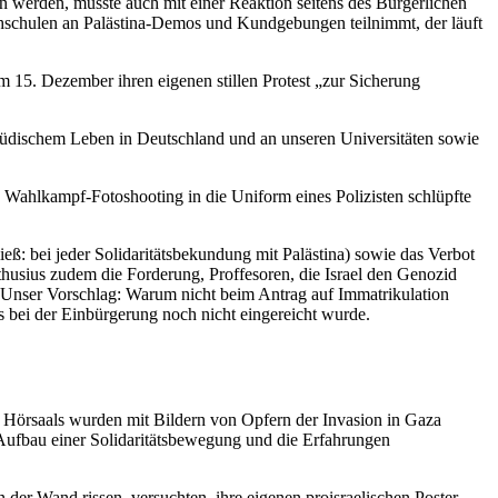
en werden, musste auch mit einer Reaktion seitens des Bürgerlichen
ochschulen an Palästina-Demos und Kundgebungen teilnimmt, der läuft
am 15. Dezember ihren eigenen stillen Protest „zur Sicherung
n jüdischem Leben in Deutschland und an unseren Universitäten sowie
in Wahlkampf-Fotoshooting in die Uniform eines Polizisten schlüpfte
ß: bei jeder Solidaritätsbekundung mit Palästina) sowie das Verbot
athusius zudem die Forderung, Proffesoren, die Israel den Genozid
n. Unser Vorschlag: Warum nicht beim Antrag auf Immatrikulation
s bei der Einbürgerung noch nicht eingereicht wurde.
 Hörsaals wurden mit Bildern von Opfern der Invasion in Gaza
 Aufbau einer Solidaritätsbewegung und die Erfahrungen
on der Wand rissen, versuchten, ihre eigenen proisraelischen Poster