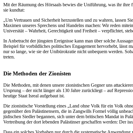
Mit der Räumung des Hörsaals bewies die Uniführung, was ihr ihre f
sie kundtat:
„Um Vertrauen und Sicherheit herzustellen und zu wahren, lassen Si
Maximen unseres Sprechens und Handelns machen: Wir reden miteinan
Universität – Wahrheit, Gerechtigkeit und Freiheit – verpflichtet, st
In Anbetracht der jüngsten Ereignisse kann man über solche Aussag
Beispiel für vorbildliches politisches Engagement hervorhebt, lässt 
nur so lange, wie sie der Unibürokratie nicht unbequem werden. Soba
treten.
Die Methoden der Zionisten
Die Methoden, mit denen unsere zionistischen Gegner uns attackieren
Ursprung – der nicht länger als 130 Jahre zurückliegt – auf Repressi
heutige Staat Isreal aufgebaut ist.
Die zionistische Vorstellung eines „Land ohne Volk für ein Volk ohne 
gegenüber den Palästinensern, die in Zangwills Formel völlig unbeach
jüdischen Siedler begannen, sich unter dem britischen Mandat in Paläs
Vertreibung der dort lebenden Palästinser geschaffen werden: Der isr
Dass ein solches Vorhaben nur durch die systematische Anwendung v