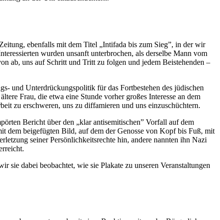
Zeitung, ebenfalls
mit dem Titel „Intifada bis zum Sieg”, in der wir
 Interessierten wurden unsanft unterbrochen, als derselbe Mann vom
avon ab, uns auf Schritt und Tritt zu folgen und jedem Beistehenden –
ngs- und Unterdrückungspolitik für das Fortbestehen des jüdischen
ältere Frau, die etwa eine Stunde vorher großes Interesse an dem
rbeit zu erschweren, uns zu diffamieren und uns einzuschüchtern.
örten Bericht über den „klar antisemitischen” Vorfall auf dem
r mit dem beigefügten Bild, auf dem der Genosse von Kopf bis Fuß, mit
letzung seiner Persönlichkeitsrechte hin, andere nannten ihn Nazi
rreicht.
ir sie dabei beobachtet, wie sie Plakate zu unseren Veranstaltungen