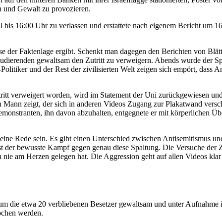
en und Gewalt zu provozieren.
aal bis 16:00 Uhr zu verlassen und erstattete nach eigenem Bericht um 
yse der Faktenlage ergibt. Schenkt man dagegen den Berichten von Blät
tudierenden gewaltsam den Zutritt zu verweigern. Abends wurde der Sp
Politiker und der Rest der zivilisierten Welt zeigen sich empört, dass
tritt verweigert worden, wird im Statement der Uni zurückgewiesen und
en Mann zeigt, der sich in anderen Videos Zugang zur Plakatwand versch
monstranten, ihn davon abzuhalten, entgegnete er mit körperlichen Üb
ne Rede sein. Es gibt einen Unterschied zwischen Antisemitismus und
t der bewusste Kampf gegen genau diese Spaltung. Die Versuche der Zion
 nie am Herzen gelegen hat. Die Aggression geht auf allen Videos klar
um die etwa 20 verbliebenen Besetzer gewaltsam und unter Aufnahme i
rochen werden.