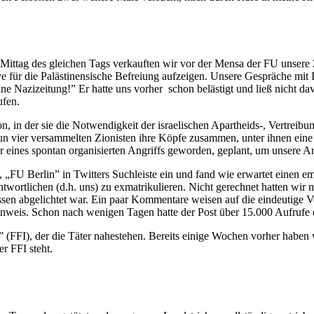
Am Mittag des gleichen Tags verkauften wir vor der Mensa der FU unsere 
ive für die Palästinensische Befreiung aufzeigen. Unsere Gespräche mit
eine Nazizeitung!” Er hatte uns vorher schon belästigt und ließ nicht d
ufen.
, in der sie die Notwendigkeit der israelischen Apartheids-, Vertreibu
nun vier versammelten Zionisten ihre Köpfe zusammen, unter ihnen eine 
r eines spontan organisierten Angriffs geworden, geplant, um unsere A
U Berlin” in Twitters Suchleiste ein und fand wie erwartet einen emp
antwortlichen (d.h. uns) zu exmatrikulieren. Nicht gerechnet hatten wi
en abgelichtet war. Ein paar Kommentare weisen auf die eindeutige Ver
Hinweis. Schon nach wenigen Tagen hatte der Post über 15.000 Aufrufe e
 (FFI), der die Täter nahestehen. Bereits einige Wochen vorher haben w
r FFI steht.