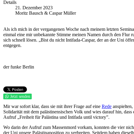
Details
21. Dezember 2023
Moritz Bausch & Caspar Müller
Als ich mich in der vergangenen Woche nach meinem letzten Seminar
einmal eine mir unbekannte Stimme meinen Namen durch den Flur ruf
sich schnell lösen. „Bist du nicht Intifada-Caspar, der an der Uni 
entgegen.
der funke Berlin
Jetzt senden
Mir war sofort klar, dass sie mit ihrer Frage auf eine
Rede
anspielten,
Solidarität mit dem palästinensischen Volk und wies darauf hin, da
Aufruf „Freiheit für Palästina und Intifada until victory”.
Wo darin der Aufruf zum Massenmord vorkam, konnten die vier nicht b
der Uni unsere Palästinaposition zu verbreiten. Seitdem haben diese