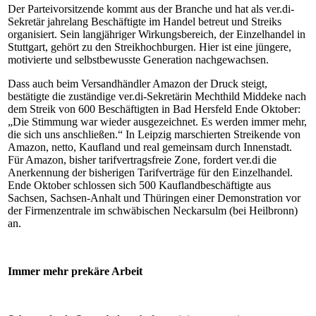
Der Parteivorsitzende kommt aus der Branche und hat als ver.di-
Sekretär jahrelang Beschäftigte im Handel betreut und Streiks
organisiert. Sein langjähriger Wirkungsbereich, der Einzelhandel in
Stuttgart, gehört zu den Streikhochburgen. Hier ist eine jüngere,
motivierte und selbstbewusste Generation nachgewachsen.
Dass auch beim Versandhändler Amazon der Druck steigt,
bestätigte die zuständige ver.di-Sekretärin Mechthild Middeke nach
dem Streik von 600 Beschäftigten in Bad Hersfeld Ende Oktober:
„Die Stimmung war wieder ausgezeichnet. Es werden immer mehr,
die sich uns anschließen.“ In Leipzig marschierten Streikende von
Amazon, netto, Kaufland und real gemeinsam durch Innenstadt.
Für Amazon, bisher tarifvertragsfreie Zone, fordert ver.di die
Anerkennung der bisherigen Tarifverträge für den Einzelhandel.
Ende Oktober schlossen sich 500 Kauflandbeschäftigte aus
Sachsen, Sachsen-Anhalt und Thüringen einer Demonstration vor
der Firmenzentrale im schwäbischen Neckarsulm (bei Heilbronn)
an.
Immer mehr prekäre Arbeit