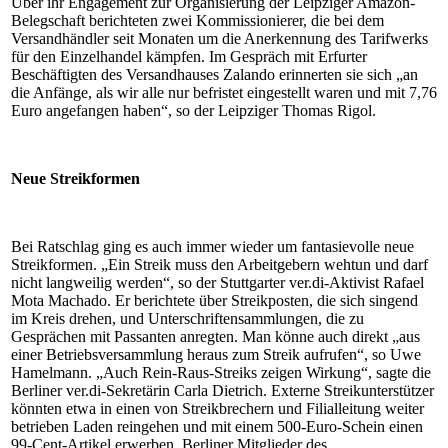
Über ihr Engagement zur Organisierung der Leipziger Amazon-
Belegschaft berichteten zwei Kommissionierer, die bei dem
Versandhändler seit Monaten um die Anerkennung des Tarifwerks
für den Einzelhandel kämpfen. Im Gespräch mit Erfurter
Beschäftigten des Versandhauses Zalando erinnerten sie sich „an
die Anfänge, als wir alle nur befristet eingestellt waren und mit 7,76
Euro angefangen haben“, so der Leipziger Thomas Rigol.
Neue Streikformen
Bei Ratschlag ging es auch immer wieder um fantasievolle neue
Streikformen. „Ein Streik muss den Arbeitgebern wehtun und darf
nicht langweilig werden“, so der Stuttgarter ver.di-Aktivist Rafael
Mota Machado. Er berichtete über Streikposten, die sich singend
im Kreis drehen, und Unterschriftensammlungen, die zu
Gesprächen mit Passanten anregten. Man könne auch direkt „aus
einer Betriebsversammlung heraus zum Streik aufrufen“, so Uwe
Hamelmann. „Auch Rein-Raus-Streiks zeigen Wirkung“, sagte die
Berliner ver.di-Sekretärin Carla Dietrich. Externe Streikunterstützer
könnten etwa in einen von Streikbrechern und Filialleitung weiter
betrieben Laden reingehen und mit einem 500-Euro-Schein einen
99-Cent-Artikel erwerben. Berliner Mitglieder des