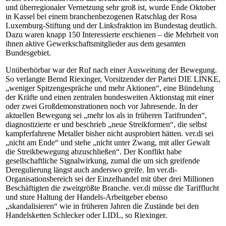
und überregionaler Vernetzung sehr groß ist, wurde Ende Oktober
in Kassel bei einem branchenbezogenen Ratschlag der Rosa
Luxemburg-Stiftung und der Linksfraktion im Bundestag deutlich.
Dazu waren knapp 150 Interessierte erschienen – die Mehrheit von
ihnen aktive Gewerkschaftsmitglieder aus dem gesamten
Bundesgebiet.
Unüberhörbar war der Ruf nach einer Ausweitung der Bewegung.
So verlangte Bernd Riexinger, Vorsitzender der Partei DIE LINKE,
„weniger Spitzengespräche und mehr Aktionen“, eine Bündelung
der Kräfte und einen zentralen bundesweiten Aktionstag mit einer
oder zwei Großdemonstrationen noch vor Jahresende. In der
aktuellen Bewegung sei „mehr los als in früheren Tarifrunden“,
diagnostizierte er und beschrieb „neue Streikformen“, die selbst
kampferfahrene Metaller bisher nicht ausprobiert hätten. ver.di sei
„nicht am Ende“ und stehe „nicht unter Zwang, mit aller Gewalt
die Streikbewegung abzuschließen“. Der Konflikt habe
gesellschaftliche Signalwirkung, zumal die um sich greifende
Deregulierung längst auch anderswo greife. Im ver.di-
Organisationsbereich sei der Einzelhandel mit über drei Millionen
Beschäftigten die zweitgrößte Branche. ver.di müsse die Tarifflucht
und sture Haltung der Handels-Arbeitgeber ebenso
„skandalisieren“ wie in früheren Jahren die Zustände bei den
Handelsketten Schlecker oder LIDL, so Riexinger.