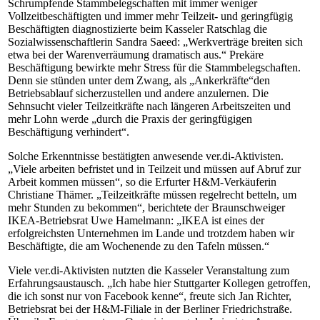
Schrumpfende Stammbelegschaften mit immer weniger
Vollzeitbeschäftigten und immer mehr Teilzeit- und geringfügig
Beschäftigten diagnostizierte beim Kasseler Ratschlag die
Sozialwissenschaftlerin Sandra Saeed: „Werkverträge breiten sich
etwa bei der Warenverräumung dramatisch aus.“ Prekäre
Beschäftigung bewirkte mehr Stress für die Stammbelegschaften.
Denn sie stünden unter dem Zwang, als „Ankerkräfte“den
Betriebsablauf sicherzustellen und andere anzulernen. Die
Sehnsucht vieler Teilzeitkräfte nach längeren Arbeitszeiten und
mehr Lohn werde „durch die Praxis der geringfügigen
Beschäftigung verhindert“.
Solche Erkenntnisse bestätigten anwesende ver.di-Aktivisten.
„Viele arbeiten befristet und in Teilzeit und müssen auf Abruf zur
Arbeit kommen müssen“, so die Erfurter H&M-Verkäuferin
Christiane Thämer. „Teilzeitkräfte müssen regelrecht betteln, um
mehr Stunden zu bekommen“, berichtete der Braunschweiger
IKEA-Betriebsrat Uwe Hamelmann: „IKEA ist eines der
erfolgreichsten Unternehmen im Lande und trotzdem haben wir
Beschäftigte, die am Wochenende zu den Tafeln müssen.“
Viele ver.di-Aktivisten nutzten die Kasseler Veranstaltung zum
Erfahrungsaustausch. „Ich habe hier Stuttgarter Kollegen getroffen,
die ich sonst nur von Facebook kenne“, freute sich Jan Richter,
Betriebsrat bei der H&M-Filiale in der Berliner Friedrichstraße.