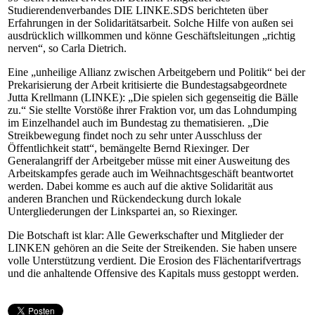
Studierendenverbandes DIE LINKE.SDS berichteten über
Erfahrungen in der Solidaritätsarbeit. Solche Hilfe von außen sei
ausdrücklich willkommen und könne Geschäftsleitungen „richtig
nerven“, so Carla Dietrich.
Eine „unheilige Allianz zwischen Arbeitgebern und Politik“ bei der
Prekarisierung der Arbeit kritisierte die Bundestagsabgeordnete
Jutta Krellmann (LINKE): „Die spielen sich gegenseitig die Bälle
zu.“ Sie stellte Vorstöße ihrer Fraktion vor, um das Lohndumping
im Einzelhandel auch im Bundestag zu thematisieren. „Die
Streikbewegung findet noch zu sehr unter Ausschluss der
Öffentlichkeit statt“, bemängelte Bernd Riexinger. Der
Generalangriff der Arbeitgeber müsse mit einer Ausweitung des
Arbeitskampfes gerade auch im Weihnachtsgeschäft beantwortet
werden. Dabei komme es auch auf die aktive Solidarität aus
anderen Branchen und Rückendeckung durch lokale
Untergliederungen der Linkspartei an, so Riexinger.
Die Botschaft ist klar: Alle Gewerkschafter und Mitglieder der
LINKEN gehören an die Seite der Streikenden. Sie haben unsere
volle Unterstützung verdient. Die Erosion des Flächentarifvertrags
und die anhaltende Offensive des Kapitals muss gestoppt werden.