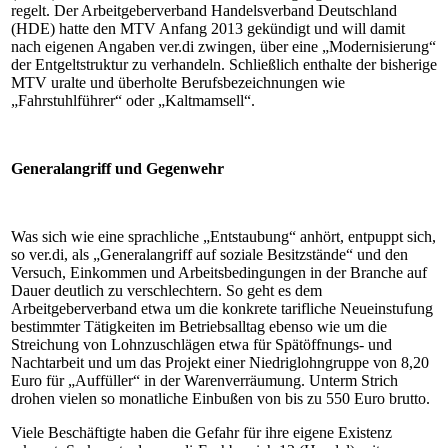
regelt. Der Arbeitgeberverband Handelsverband Deutschland
(HDE) hatte den MTV Anfang 2013 gekündigt und will damit
nach eigenen Angaben ver.di zwingen, über eine „Modernisierung“
der Entgeltstruktur zu verhandeln. Schließlich enthalte der bisherige
MTV uralte und überholte Berufsbezeichnungen wie
„Fahrstuhlführer“ oder „Kaltmamsell“.
Generalangriff und Gegenwehr
Was sich wie eine sprachliche „Entstaubung“ anhört, entpuppt sich,
so ver.di, als „Generalangriff auf soziale Besitzstände“ und den
Versuch, Einkommen und Arbeitsbedingungen in der Branche auf
Dauer deutlich zu verschlechtern. So geht es dem
Arbeitgeberverband etwa um die konkrete tarifliche Neueinstufung
bestimmter Tätigkeiten im Betriebsalltag ebenso wie um die
Streichung von Lohnzuschlägen etwa für Spätöffnungs- und
Nachtarbeit und um das Projekt einer Niedriglohngruppe von 8,20
Euro für „Auffüller“ in der Warenverräumung. Unterm Strich
drohen vielen so monatliche Einbußen von bis zu 550 Euro brutto.
Viele Beschäftigte haben die Gefahr für ihre eigene Existenz