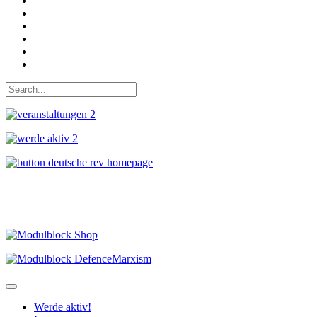
Auf Facebook folgen
Bei Twitter teilen
Instagram
Auf Youtube folgen
der funke - Shop
marxist.com
Werde aktiv!