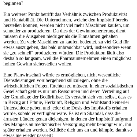
beginnen?
Ein weiterer Punkt betrifft das Verhältnis zwischen Produktivität
und Rentabilität. Die Unternehmen, welche den Impfstoff bereits
herstellen können, werden nicht viel mehr Maschinen kaufen, um
schneller zu produzieren. Da dies der Gewinngenerierung dient,
müssen die Ausgaben niedriger als die Einnahmen gehalten
werden. Zu viele Maschinen zu kaufen bedeutet, zu viel Geld für
etwas auszugeben, das bald unbrauchbar wird, insbesondere wenn
sie „zu schnell“ produzieren würden. Die Produktion läuft also
deshalb so langsam, weil die Pharmaunternehmen einen möglichst
hohen Gewinn sicherstellen wollen.
Eine Planwirtschaft würde es ermöglichen, nicht wesentliche
Dienstleistungen vorübergehend stillzulegen, ohne die
wirtschaftlichen Folgen fürchten zu müssen. In einer sozialistischen
Gesellschaft geht es nur um Ressourcen und deren Verteilung auf
der Grundlage der Bedürfnisse. Es versteht sich von selbst, dass es
in Bezug auf Ethnie, Herkunft, Religion und Wohlstand keinerlei
Unterschiede geben und jeder eine Dosis des Impfstoffs erhalten
würde, sobald er verfügbar wäre. Es ist ein Skandal, dass die
ärmsten Länder, genau diejenigen, in denen der Impfstoff aufgrund
des Mangels an medizinischer Versorgung mehr benötigt wird, ihn
später erhalten werden. Schließe dich uns an und kämpfe, damit so
etwas nie wieder passiert!