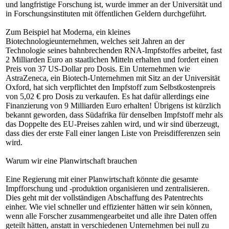
und langfristige Forschung ist, wurde immer an der Universität und
in Forschungsinstituten mit öffentlichen Geldern durchgeführt.
Zum Beispiel hat Moderna, ein kleines
Biotechnologieunternehmen, welches seit Jahren an der
Technologie seines bahnbrechenden RNA-Impfstoffes arbeitet, fast
2 Milliarden Euro an staatlichen Mitteln erhalten und fordert einen
Preis von 37 US-Dollar pro Dosis. Ein Unternehmen wie
AstraZeneca, ein Biotech-Unternehmen mit Sitz an der Universität
Oxford, hat sich verpflichtet den Impfstoff zum Selbstkostenpreis
von 5,02 € pro Dosis zu verkaufen. Es hat dafür allerdings eine
Finanzierung von 9 Milliarden Euro erhalten! Übrigens ist kürzlich
bekannt geworden, dass Südafrika für denselben Impfstoff mehr als
das Doppelte des EU-Preises zahlen wird, und wir sind überzeugt,
dass dies der erste Fall einer langen Liste von Preisdifferenzen sein
wird.
Warum wir eine Planwirtschaft brauchen
Eine Regierung mit einer Planwirtschaft könnte die gesamte
Impfforschung und -produktion organisieren und zentralisieren.
Dies geht mit der vollständigen Abschaffung des Patentrechts
einher. Wie viel schneller und effizienter hätten wir sein können,
wenn alle Forscher zusammengearbeitet und alle ihre Daten offen
geteilt hätten, anstatt in verschiedenen Unternehmen bei null zu