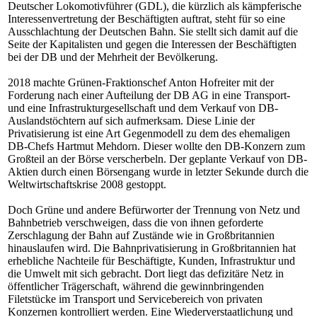
Deutscher Lokomotivführer (GDL), die kürzlich als kämpferische
Interessenvertretung der Beschäftigten auftrat, steht für so eine
Ausschlachtung der Deutschen Bahn. Sie stellt sich damit auf die
Seite der Kapitalisten und gegen die Interessen der Beschäftigten
bei der DB und der Mehrheit der Bevölkerung.
2018 machte Grünen-Fraktionschef Anton Hofreiter mit der
Forderung nach einer Aufteilung der DB AG in eine Transport-
und eine Infrastrukturgesellschaft und dem Verkauf von DB-
Auslandstöchtern auf sich aufmerksam. Diese Linie der
Privatisierung ist eine Art Gegenmodell zu dem des ehemaligen
DB-Chefs Hartmut Mehdorn. Dieser wollte den DB-Konzern zum
Großteil an der Börse verscherbeln. Der geplante Verkauf von DB-
Aktien durch einen Börsengang wurde in letzter Sekunde durch die
Weltwirtschaftskrise 2008 gestoppt.
Doch Grüne und andere Befürworter der Trennung von Netz und
Bahnbetrieb verschweigen, dass die von ihnen geforderte
Zerschlagung der Bahn auf Zustände wie in Großbritannien
hinauslaufen wird. Die Bahnprivatisierung in Großbritannien hat
erhebliche Nachteile für Beschäftigte, Kunden, Infrastruktur und
die Umwelt mit sich gebracht. Dort liegt das defizitäre Netz in
öffentlicher Trägerschaft, während die gewinnbringenden
Filetstücke im Transport und Servicebereich von privaten
Konzernen kontrolliert werden. Eine Wiederverstaatlichung und