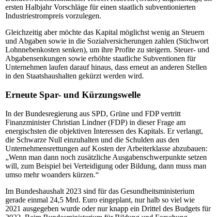
ersten Halbjahr Vorschläge für einen staatlich subventionierten
Industriestrompreis vorzulegen.
Gleichzeitig aber möchte das Kapital möglichst wenig an Steuern
und Abgaben sowie in die Sozialversicherungen zahlen (Stichwort
Lohnnebenkosten senken), um ihre Profite zu steigern. Steuer- und
Abgabensenkungen sowie erhöhte staatliche Subventionen für
Unternehmen laufen darauf hinaus, dass erneut an anderen Stellen
in den Staatshaushalten gekürzt werden wird.
Erneute Spar- und Kürzungswelle
In der Bundesregierung aus SPD, Grüne und FDP vertritt
Finanzminister Christian Lindner (FDP) in dieser Frage am
energischsten die objektiven Interessen des Kapitals. Er verlangt,
die Schwarze Null einzuhalten und die Schulden aus den
Unternehmensrettungen auf Kosten der Arbeiterklasse abzubauen:
„Wenn man dann noch zusätzliche Ausgabenschwerpunkte setzen
will, zum Beispiel bei Verteidigung oder Bildung, dann muss man
umso mehr woanders kürzen.“
Im Bundeshaushalt 2023 sind für das Gesundheitsministerium
gerade einmal 24,5 Mrd. Euro eingeplant, nur halb so viel wie
2021 ausgegeben wurde oder nur knapp ein Drittel des Budgets für