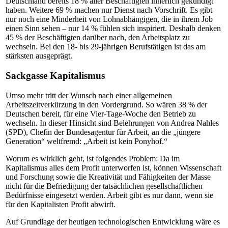
Deutschland bereits 18 % aller Beschäftigten innerlich gekündigt
haben. Weitere 69 % machen nur Dienst nach Vorschrift. Es gibt
nur noch eine Minderheit von Lohnabhängigen, die in ihrem Job
einen Sinn sehen – nur 14 % fühlen sich inspiriert. Deshalb denken
45 % der Beschäftigten darüber nach, den Arbeitsplatz zu
wechseln. Bei den 18- bis 29-jährigen Berufstätigen ist das am
stärksten ausgeprägt.
Sackgasse Kapitalismus
Umso mehr tritt der Wunsch nach einer allgemeinen
Arbeitszeitverkürzung in den Vordergrund. So wären 38 % der
Deutschen bereit, für eine Vier-Tage-Woche den Betrieb zu
wechseln. In dieser Hinsicht sind Belehrungen von Andrea Nahles
(SPD), Chefin der Bundesagentur für Arbeit, an die „jüngere
Generation“ weltfremd: „Arbeit ist kein Ponyhof.“
Worum es wirklich geht, ist folgendes Problem: Da im
Kapitalismus alles dem Profit unterworfen ist, können Wissenschaft
und Forschung sowie die Kreativität und Fähigkeiten der Masse
nicht für die Befriedigung der tatsächlichen gesellschaftlichen
Bedürfnisse eingesetzt werden. Arbeit gibt es nur dann, wenn sie
für den Kapitalisten Profit abwirft.
Auf Grundlage der heutigen technologischen Entwicklung wäre es