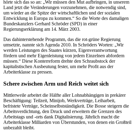
hörte sich das so an: „Wir müssen den Mut aufbringen, in unserem
Land jetzt die Veränderungen vorzunehmen, die notwendig sind,
um wieder an die Spitze der wirtschaftlichen und der sozialen
Entwicklung in Europa zu kommen.“ So die Worte des damaligen
Bundeskanzlers Gerhard Schröder (SPD) in einer
Regierungserklärung am 14. März 2003.
Das dahinterstehende Programm, das die rot-grüne Regierung
umsetzte, nannte sich Agenda 2010. In Schröders Worten: „Wir
werden Leistungen des Staates kürzen, Eigenverantwortung
fördern und mehr Eigenleistung von jedem Einzelnen abfordern
müssen.“ Diese Konterreform drehte den Schraubstock der
kapitalistischen Ausbeutung fester, um mehr Profit aus der
Arbeiterklasse zu pressen.
Schere zwischen Arm und Reich weitet sich
Mittlerweile arbeitet die Hälfte aller Lohnabhängigen in prekärer
Beschäftigung: Teilzeit, Minijob, Werkverträge, Leiharbeit,
befristete Verträge, Scheinselbstständigkeit. Die Bosse steigern die
Arbeitsverdichtung, den Druck und erweitern die Grenzen des
Arbeitstags und -orts dank Digitalisierung. Jährlich macht die
Arbeiterklasse Milliarden von Überstunden, von denen ein Großteil
unbezahlt bleibt.