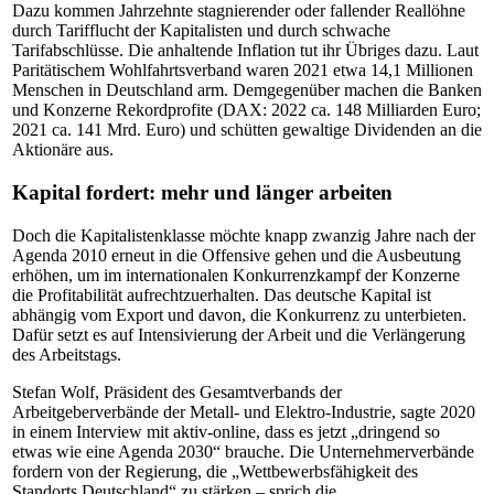
Dazu kommen Jahrzehnte stagnierender oder fallender Reallöhne
durch Tarifflucht der Kapitalisten und durch schwache
Tarifabschlüsse. Die anhaltende Inflation tut ihr Übriges dazu. Laut
Paritätischem Wohlfahrtsverband waren 2021 etwa 14,1 Millionen
Menschen in Deutschland arm. Demgegenüber machen die Banken
und Konzerne Rekordprofite (DAX: 2022 ca. 148 Milliarden Euro;
2021 ca. 141 Mrd. Euro) und schütten gewaltige Dividenden an die
Aktionäre aus.
Kapital fordert: mehr und länger arbeiten
Doch die Kapitalistenklasse möchte knapp zwanzig Jahre nach der
Agenda 2010 erneut in die Offensive gehen und die Ausbeutung
erhöhen, um im internationalen Konkurrenzkampf der Konzerne
die Profitabilität aufrechtzuerhalten. Das deutsche Kapital ist
abhängig vom Export und davon, die Konkurrenz zu unterbieten.
Dafür setzt es auf Intensivierung der Arbeit und die Verlängerung
des Arbeitstags.
Stefan Wolf, Präsident des Gesamtverbands der
Arbeitgeberverbände der Metall- und Elektro-Industrie, sagte 2020
in einem Interview mit aktiv-online, dass es jetzt „dringend so
etwas wie eine Agenda 2030“ brauche. Die Unternehmerverbände
fordern von der Regierung, die „Wettbewerbsfähigkeit des
Standorts Deutschland“ zu stärken – sprich die