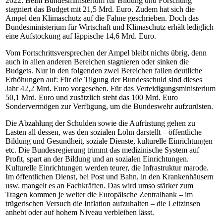
2022. Beim Bundesministerium für Bildung und Forschung
stagniert das Budget mit 21,5 Mrd. Euro. Zudem hat sich die
Ampel den Klimaschutz auf die Fahne geschrieben. Doch das
Bundesministerium für Wirtschaft und Klimaschutz erhält lediglich
eine Aufstockung auf läppische 14,6 Mrd. Euro.
Vom Fortschrittsversprechen der Ampel bleibt nichts übrig, denn
auch in allen anderen Bereichen stagnieren oder sinken die
Budgets. Nur in den folgenden zwei Bereichen fallen deutliche
Erhöhungen auf: Für die Tilgung der Bundesschuld sind dieses
Jahr 42,2 Mrd. Euro vorgesehen. Für das Verteidigungsministerium
50,1 Mrd. Euro und zusätzlich steht das 100 Mrd. Euro
Sondervermögen zur Verfügung, um die Bundeswehr aufzurüsten.
Die Abzahlung der Schulden sowie die Aufrüstung gehen zu
Lasten all dessen, was den sozialen Lohn darstellt – öffentliche
Bildung und Gesundheit, soziale Dienste, kulturelle Einrichtungen
etc. Die Bundesregierung trimmt das medizinische System auf
Profit, spart an der Bildung und an sozialen Einrichtungen.
Kulturelle Einrichtungen werden teurer, die Infrastruktur marode.
Im öffentlichen Dienst, bei Post und Bahn, in den Krankenhäusern
usw. mangelt es an Fachkräften. Das wird umso stärker zum
Tragen kommen je weiter die Europäische Zentralbank – im
trügerischen Versuch die Inflation aufzuhalten – die Leitzinsen
anhebt oder auf hohem Niveau verbleiben lässt.