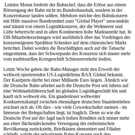
Letzten Monat forderte der Bahnchef, dass die Erlöse aus einem
Börsengang der Bahn nicht im Bundeshaushalt, sondern in der
Konzernkasse landen sollten. Mehdorn möchte den Bahnkonzern
mit Hilfe massiver Bundesmittel zum "Global Player" umwandeln
und träumt von einem Logistikkonzern, der die Weltmeere und
Lüfte beherrscht und in allen Kontinenten hohe Marktanteile hat. In
DB-Mitarbeiterzeitungen wird ausführlich über das Vordringen der
konzerneigenen Spedition Schenker auf dem chinesischen Markt
berichtet. Dabei werden die Beschäftigten auch auf die Tatsache
eingestimmt, dass der Schwerpunkt des Konzerns sich immer mehr
vom traditionellen Kerngeschäft Schienenverkehr loslöst.
Letzte Woche gaben die Bahn-Manager stolz den Erwerb der
weltweit operierenden US-Logistikfirma BAX Global bekannt.
Der Kaufpreis dürfte bei einer Milliarde Euro liegen. Ähnlich wie
die Deutsche Bahn arbeitet auch die Deutsche Post seit Jahren auf
eine Weltmarktführerschaft im globalen Logistikgeschäft hin und
kauft sich weltweit ein. Ein gnadenloser weltweiter
Konkurrenzkampf zwischen ehemaligen deutschen Staatsbetrieben
zeichnet sich ab. Ob dies - wie viele Gewerkschafter meinen - im
Interesse der Belegschaften liegt, ist fraglich. Denn so wie die
Deutsche Post auf der Jagd nach hohen Renditen sich immer mehr
aus einer flächendeckenden Versorgung der einheimischen
Bevölkerung zurückzieht, Briefkästen abmontiert und Filialen
schließt, würde der privatisierte Bahn-Konzern nach den