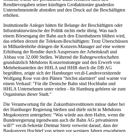
Renditevorgaben seiner künftigen Großaktionäre gnadenlos
Unternehmensteile abstoßen und den Druck auf die Beschäftigten
erhöhen.
Institutionelle Anleger hätten für Belange der Beschäftigten oder
Infrastrukturwünsche der Politik nichts mehr übrig. Was nach
einem Börsengang der Bahn auch den Eisenbahnern blühen wird,
das erleben derzeit die Telekom-Beschäftigten: Trotz Überschüssen
in Milliardenhöhe drängen die Konzern-Manager auf eine weitere
Erhöhung der Rendite durch Auspressen der Arbeitskraft und
Abbau von 32.000 Stellen. Während die Bahngewerkschaften
grundsätzlich Mehdorns Konzernstrategie und den Erwerb von
Mehrheitsanteilen der HHLA und HHB durch die DB AG
begrüßten, zeigte sich der Hamburger ver.di-Landesvorsitzende
Wolfgang Rose von den Plänen "höchst alarmiert" und warnte vor
einem Verkauf: "Für die Deutsche Bahn sind Hochbahn und
HHLA Unternehmen unter vielen - für Hamburg gehören sie zum
Organismus dieser Stadt."
Die Verantwortung für die Zukunftsinvestitionen müsse daher bei
der Hamburger Regierung bleiben und dürfe nicht in Mehdorns
Megakonzern untergehen: "Was würde aus dem Hafen, wenn die
Bundesregierung irgendwann auch die Bahn AG privatisieren
will?" ver.di-Sekretär Dietmar Stretz verweist darauf, dass der
Baukonzern Hochtief von seinen vor wenigen Jahren erworbenen