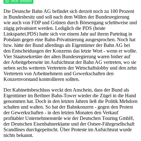
Jetzt senden
Die Deutsche Bahn AG befindet sich derzeit noch zu 100 Prozent
in Bundesbesitz und soll nach dem Willen der Bundesregierung
wie auch von FDP und Grünen durch Börsengang schrittweise und
zügig privatisiert werden. Lediglich die PDS (heute
Linkspartei.PDS) hatte sich vor einem Jahr auf ihrem Parteitag in
Potsdam gegen eine Bahn-Privatisierung ausgesprochen. Noch hat
bzw. hätte der Bund allerdings als Eigentümer der Bahn AG bei
den Entscheidungen der Konzerns das letzte Wort - wenn er wollte.
Vier Staatssekretäre der alten Bundesregierung waren bisher auf
der Arbeitgeberseite im Aufsichtsrat der Bahn AG vertreten, wo sie
neben sechs weiteren Vertretern der Wirtschaftslobby und den zehn
Vertretern von Arbeitnehmern und Gewerkschaften den
Konzernvorstand kontrollieren sollten.
Der Kabinettsbeschluss weckt den Anschein, dass der Bund als
Eigentümer im Berliner Bahn-Tower wieder die Zügel in die Hand
genommen hat. Doch in den letzten Jahren ließ die Politik Mehdorn
schalten und walten. So hat der Bahnkonzern - gegen den Protest
der Gewerkschaften - in den letzten Monaten den Verkauf
profitabler Unternehmensteile wie der Deutschen Touring GmbH,
der Deutschen Eisenbahnreklame und der Ostsee-Fährgesellschaft
Scandlines durchgepeitscht. Über Proteste im Aufsichtsrat wurde
nichts bekannt.