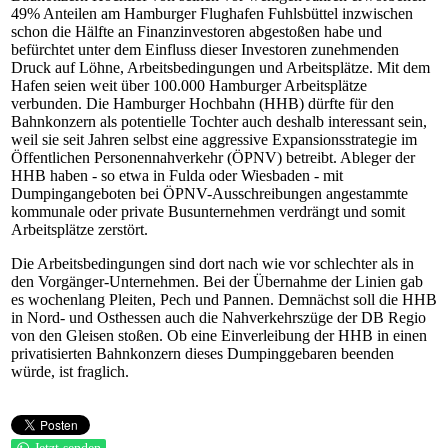
49% Anteilen am Hamburger Flughafen Fuhlsbüttel inzwischen
schon die Hälfte an Finanzinvestoren abgestoßen habe und
befürchtet unter dem Einfluss dieser Investoren zunehmenden
Druck auf Löhne, Arbeitsbedingungen und Arbeitsplätze. Mit dem
Hafen seien weit über 100.000 Hamburger Arbeitsplätze
verbunden. Die Hamburger Hochbahn (HHB) dürfte für den
Bahnkonzern als potentielle Tochter auch deshalb interessant sein,
weil sie seit Jahren selbst eine aggressive Expansionsstrategie im
Öffentlichen Personennahverkehr (ÖPNV) betreibt. Ableger der
HHB haben - so etwa in Fulda oder Wiesbaden - mit
Dumpingangeboten bei ÖPNV-Ausschreibungen angestammte
kommunale oder private Busunternehmen verdrängt und somit
Arbeitsplätze zerstört.
Die Arbeitsbedingungen sind dort nach wie vor schlechter als in
den Vorgänger-Unternehmen. Bei der Übernahme der Linien gab
es wochenlang Pleiten, Pech und Pannen. Demnächst soll die HHB
in Nord- und Osthessen auch die Nahverkehrszüge der DB Regio
von den Gleisen stoßen. Ob eine Einverleibung der HHB in einen
privatisierten Bahnkonzern dieses Dumpinggebaren beenden
würde, ist fraglich.