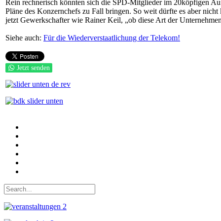
Rein rechnerisch könnten sich die SPD-Mitglieder im 20köpfigen Au
Pläne des Konzernchefs zu Fall bringen. So weit dürfte es aber nicht
jetzt Gewerkschafter wie Rainer Keil, „ob diese Art der Unternehmen
Siehe auch:
Für die Wiederverstaatlichung der Telekom!
Jetzt senden
Auf Facebook folgen
Bei Twitter teilen
Instagram
Auf Youtube folgen
der funke - Shop
marxist.com