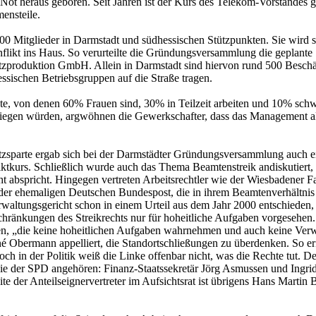
der Not heraus geboren. Seit Jahren ist der Kurs des Telekom-Vorstande
ensteile.
00 Mitglieder in Darmstadt und südhessischen Stützpunkten. Sie wird 
likt ins Haus. So verurteilte die Gründungsversammlung die geplante
zproduktion GmbH. Allein in Darmstadt sind hiervon rund 500 Beschäft
ssischen Betriebsgruppen auf die Straße tragen.
gte, von denen 60% Frauen sind, 30% in Teilzeit arbeiten und 10% schwe
iegen würden, argwöhnen die Gewerkschafter, dass das Management alle
zsparte ergab sich bei der Darmstädter Gründungsversammlung auch ein
fliktkurs. Schließlich wurde auch das Thema Beamtenstreik andiskutie
cht abspricht. Hingegen vertreten Arbeitsrechtler wie der Wiesbadener 
r ehemaligen Deutschen Bundespost, die in ihrem Beamtenverhältnis be
altungsgericht schon in einem Urteil aus dem Jahr 2000 entschieden, da
hränkungen des Streikrechts nur für hoheitliche Aufgaben vorgesehen.
n, „die keine hoheitlichen Aufgaben wahrnehmen und auch keine Verwa
né Obermann appelliert, die Standortschließungen zu überdenken. So e
och in der Politik weiß die Linke offenbar nicht, was die Rechte tut. 
die der SPD angehören: Finanz-Staatssekretär Jörg Asmussen und Ingri
e der Anteilseignervertreter im Aufsichtsrat ist übrigens Hans Marti