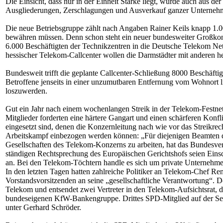
Die Einsicht, dass nur in der Einheit Stärke liegt, wurde auch aus 
Ausgliederungen, Zerschlagungen und Ausverkauf ganzer Unternehm
Die neue Betriebsgruppe zählt nach Angaben Rainer Keils knapp 1.0
bewähren müssen. Denn schon steht ein neuer bundesweiter Großkonf
6.000 Beschäftigten der Technikzentren in die Deutsche Telekom Net
hessischer Telekom-Callcenter wollen die Darmstädter mit anderen he
Bundesweit trifft die geplante Callcenter-Schließung 8000 Beschäfti
Betroffene jenseits in einer unzumutbaren Entfernung vom Wohnort l
loszuwerden.
Gut ein Jahr nach einem wochenlangen Streik in der Telekom-Festnet
Mitglieder forderten eine härtere Gangart und einen schärferen Kon
eingesetzt sind, denen die Konzernleitung nach wie vor das Streikre
Arbeitskampf einbezogen werden können: „Für diejenigen Beamten de
Gesellschaften des Telekom-Konzerns zu arbeiten, hat das Bundesverw
ständigen Rechtsprechung des Europäischen Gerichtshofs seien Einsc
an. Bei den Telekom-Töchtern handle es sich um private Unternehme
In den letzten Tagen hatten zahlreiche Politiker an Telekom-Chef Re
Vorstandsvorsitzenden an seine „gesellschaftliche Verantwortung“. D
Telekom und entsendet zwei Vertreter in den Telekom-Aufsichtsrat, 
bundeseigenen KfW-Bankengruppe. Drittes SPD-Mitglied auf der Seit
unter Gerhard Schröder.