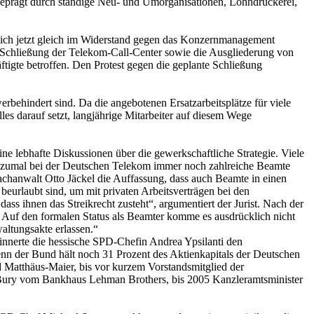
s geprägt durch ständige Neu- und Umorganisationen, Lohndrückerei,
sich jetzt gleich im Widerstand gegen das Konzernmanagement
 Schließung der Telekom-Call-Center sowie die Ausgliederung von
igte betroffen. Den Protest gegen die geplante Schließung
rbehindert sind. Da die angebotenen Ersatzarbeitsplätze für viele
s darauf setzt, langjährige Mitarbeiter auf diesem Wege
e lebhafte Diskussionen über die gewerkschaftliche Strategie. Viele
rt, zumal bei der Deutschen Telekom immer noch zahlreiche Beamte
Fachanwalt Otto Jäckel die Auffassung, dass auch Beamte in einen
urlaubt sind, um mit privaten Arbeitsverträgen bei den
ss ihnen das Streikrecht zusteht“, argumentiert der Jurist. Nach der
 Auf den formalen Status als Beamter komme es ausdrücklich nicht
ltungsakte erlassen.“
rinnerte die hessische SPD-Chefin Andrea Ypsilanti den
Denn der Bund hält noch 31 Prozent des Aktienkapitals der Deutschen
d Matthäus-Maier, bis vor kurzem Vorstandsmitglied der
n Bury vom Bankhaus Lehman Brothers, bis 2005 Kanzleramtsminister