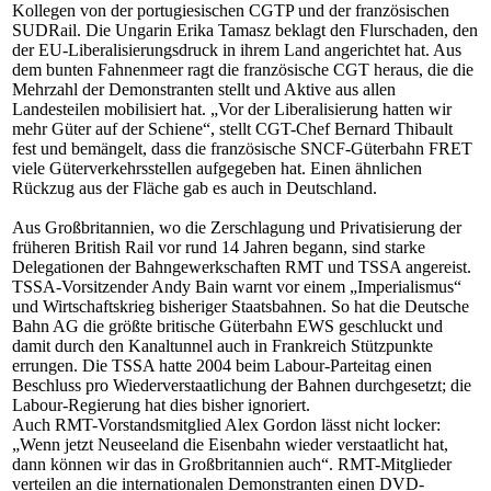
Kollegen von der portugiesischen CGTP und der französischen
SUDRail. Die Ungarin Erika Tamasz beklagt den Flurschaden, den
der EU-Liberalisierungsdruck in ihrem Land angerichtet hat. Aus
dem bunten Fahnenmeer ragt die französische CGT heraus, die die
Mehrzahl der Demonstranten stellt und Aktive aus allen
Landesteilen mobilisiert hat. „Vor der Liberalisierung hatten wir
mehr Güter auf der Schiene“, stellt CGT-Chef Bernard Thibault
fest und bemängelt, dass die französische SNCF-Güterbahn FRET
viele Güterverkehrsstellen aufgegeben hat. Einen ähnlichen
Rückzug aus der Fläche gab es auch in Deutschland.
Aus Großbritannien, wo die Zerschlagung und Privatisierung der
früheren British Rail vor rund 14 Jahren begann, sind starke
Delegationen der Bahngewerkschaften RMT und TSSA angereist.
TSSA-Vorsitzender Andy Bain warnt vor einem „Imperialismus“
und Wirtschaftskrieg bisheriger Staatsbahnen. So hat die Deutsche
Bahn AG die größte britische Güterbahn EWS geschluckt und
damit durch den Kanaltunnel auch in Frankreich Stützpunkte
errungen. Die TSSA hatte 2004 beim Labour-Parteitag einen
Beschluss pro Wiederverstaatlichung der Bahnen durchgesetzt; die
Labour-Regierung hat dies bisher ignoriert.
Auch RMT-Vorstandsmitglied Alex Gordon lässt nicht locker:
„Wenn jetzt Neuseeland die Eisenbahn wieder verstaatlicht hat,
dann können wir das in Großbritannien auch“. RMT-Mitglieder
verteilen an die internationalen Demonstranten einen DVD-