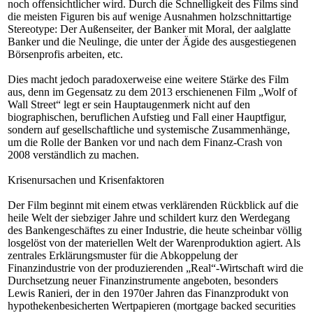
noch offensichtlicher wird. Durch die Schnelligkeit des Films sind
die meisten Figuren bis auf wenige Ausnahmen holzschnittartige
Stereotype: Der Außenseiter, der Banker mit Moral, der aalglatte
Banker und die Neulinge, die unter der Ägide des ausgestiegenen
Börsenprofis arbeiten, etc.
Dies macht jedoch paradoxerweise eine weitere Stärke des Film
aus, denn im Gegensatz zu dem 2013 erschienenen Film „Wolf of
Wall Street“ legt er sein Hauptaugenmerk nicht auf den
biographischen, beruflichen Aufstieg und Fall einer Hauptfigur,
sondern auf gesellschaftliche und systemische Zusammenhänge,
um die Rolle der Banken vor und nach dem Finanz-Crash von
2008 verständlich zu machen.
Krisenursachen und Krisenfaktoren
Der Film beginnt mit einem etwas verklärenden Rückblick auf die
heile Welt der siebziger Jahre und schildert kurz den Werdegang
des Bankengeschäftes zu einer Industrie, die heute scheinbar völlig
losgelöst von der materiellen Welt der Warenproduktion agiert. Als
zentrales Erklärungsmuster für die Abkoppelung der
Finanzindustrie von der produzierenden „Real“-Wirtschaft wird die
Durchsetzung neuer Finanzinstrumente angeboten, besonders
Lewis Ranieri, der in den 1970er Jahren das Finanzprodukt von
hypothekenbesicherten Wertpapieren (mortgage backed securities