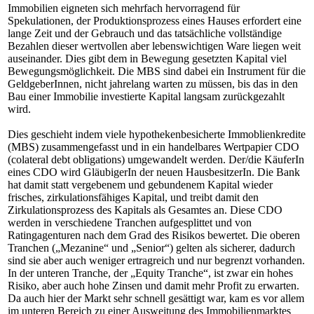
Immobilien eigneten sich mehrfach hervorragend für
Spekulationen, der Produktionsprozess eines Hauses erfordert eine
lange Zeit und der Gebrauch und das tatsächliche vollständige
Bezahlen dieser wertvollen aber lebenswichtigen Ware liegen weit
auseinander. Dies gibt dem in Bewegung gesetzten Kapital viel
Bewegungsmöglichkeit. Die MBS sind dabei ein Instrument für die
GeldgeberInnen, nicht jahrelang warten zu müssen, bis das in den
Bau einer Immobilie investierte Kapital langsam zurückgezahlt
wird.
Dies geschieht indem viele hypothekenbesicherte Immoblienkredite
(MBS) zusammengefasst und in ein handelbares Wertpapier CDO
(colateral debt obligations) umgewandelt werden. Der/die KäuferIn
eines CDO wird GläubigerIn der neuen HausbesitzerIn. Die Bank
hat damit statt vergebenem und gebundenem Kapital wieder
frisches, zirkulationsfähiges Kapital, und treibt damit den
Zirkulationsprozess des Kapitals als Gesamtes an. Diese CDO
werden in verschiedene Tranchen aufgesplittet und von
Ratingagenturen nach dem Grad des Risikos bewertet. Die oberen
Tranchen („Mezanine“ und „Senior“) gelten als sicherer, dadurch
sind sie aber auch weniger ertragreich und nur begrenzt vorhanden.
In der unteren Tranche, der „Equity Tranche“, ist zwar ein hohes
Risiko, aber auch hohe Zinsen und damit mehr Profit zu erwarten.
Da auch hier der Markt sehr schnell gesättigt war, kam es vor allem
im unteren Bereich zu einer Ausweitung des Immobilienmarktes