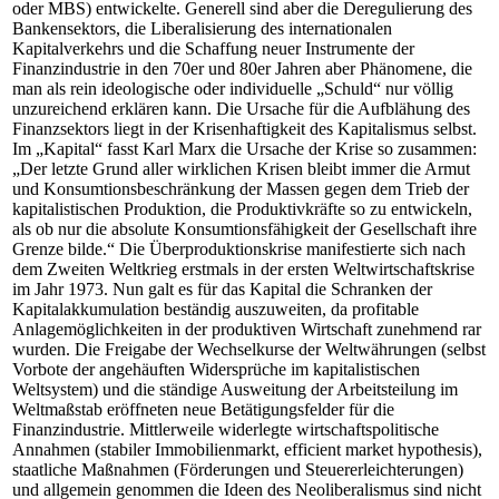
oder MBS) entwickelte. Generell sind aber die Deregulierung des
Bankensektors, die Liberalisierung des internationalen
Kapitalverkehrs und die Schaffung neuer Instrumente der
Finanzindustrie in den 70er und 80er Jahren aber Phänomene, die
man als rein ideologische oder individuelle „Schuld“ nur völlig
unzureichend erklären kann. Die Ursache für die Aufblähung des
Finanzsektors liegt in der Krisenhaftigkeit des Kapitalismus selbst.
Im „Kapital“ fasst Karl Marx die Ursache der Krise so zusammen:
„Der letzte Grund aller wirklichen Krisen bleibt immer die Armut
und Konsumtionsbeschränkung der Massen gegen dem Trieb der
kapitalistischen Produktion, die Produktivkräfte so zu entwickeln,
als ob nur die absolute Konsumtionsfähigkeit der Gesellschaft ihre
Grenze bilde.“ Die Überproduktionskrise manifestierte sich nach
dem Zweiten Weltkrieg erstmals in der ersten Weltwirtschaftskrise
im Jahr 1973. Nun galt es für das Kapital die Schranken der
Kapitalakkumulation beständig auszuweiten, da profitable
Anlagemöglichkeiten in der produktiven Wirtschaft zunehmend rar
wurden. Die Freigabe der Wechselkurse der Weltwährungen (selbst
Vorbote der angehäuften Widersprüche im kapitalistischen
Weltsystem) und die ständige Ausweitung der Arbeitsteilung im
Weltmaßstab eröffneten neue Betätigungsfelder für die
Finanzindustrie. Mittlerweile widerlegte wirtschaftspolitische
Annahmen (stabiler Immobilienmarkt, efficient market hypothesis),
staatliche Maßnahmen (Förderungen und Steuererleichterungen)
und allgemein genommen die Ideen des Neoliberalismus sind nicht