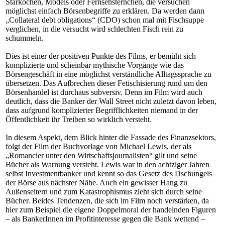
Starköchen, Models oder Fernsehsternchen, die versuchen
möglichst einfach Börsenbegriffe zu erklären. Da werden dann
„Collateral debt obligations“ (CDO) schon mal mit Fischsuppe
verglichen, in die versucht wird schlechten Fisch rein zu
schummeln.
Dies ist einer der positiven Punkte des Films, er bemüht sich
komplizierte und scheinbar mythische Vorgänge wie das
Börsengeschäft in eine möglichst verständliche Alltagssprache zu
übersetzen. Das Aufbrechen dieser Fetischisierung rund um den
Börsenhandel ist durchaus subversiv. Denn im Film wird auch
deutlich, dass die Banker der Wall Street nicht zuletzt davon leben,
dass aufgrund komplizierter Begrifflichkeiten niemand in der
Öffentlichkeit ihr Treiben so wirklich versteht.
In diesem Aspekt, dem Blick hinter die Fassade des Finanzsektors,
folgt der Film der Buchvorlage von Michael Lewis, der als
„Romancier unter den Wirtschaftsjournalisten“ gilt und seine
Bücher als Warnung versteht. Lewis war in den achtziger Jahren
selbst Investmentbanker und kennt so das Gesetz des Dschungels
der Börse aus nächster Nähe. Auch ein gewisser Hang zu
Außenseitern und zum Katastrophismus zieht sich durch seine
Bücher. Beides Tendenzen, die sich im Film noch verstärken, da
hier zum Beispiel die eigene Doppelmoral der handelnden Figuren
– als BankerInnen im Profitinteresse gegen die Bank wettend –