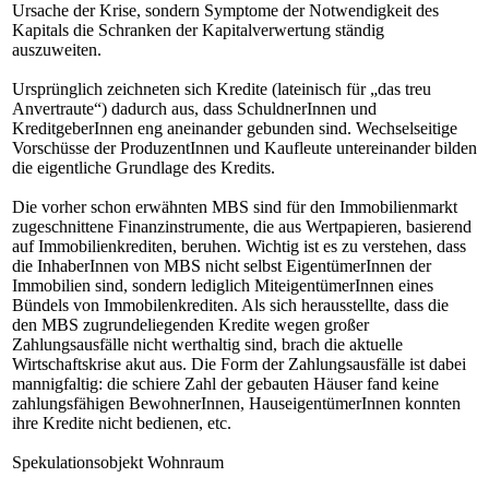
Ursache der Krise, sondern Symptome der Notwendigkeit des
Kapitals die Schranken der Kapitalverwertung ständig
auszuweiten.
Ursprünglich zeichneten sich Kredite (lateinisch für „das treu
Anvertraute“) dadurch aus, dass SchuldnerInnen und
KreditgeberInnen eng aneinander gebunden sind. Wechselseitige
Vorschüsse der ProduzentInnen und Kaufleute untereinander bilden
die eigentliche Grundlage des Kredits.
Die vorher schon erwähnten MBS sind für den Immobilienmarkt
zugeschnittene Finanzinstrumente, die aus Wertpapieren, basierend
auf Immobilienkrediten, beruhen. Wichtig ist es zu verstehen, dass
die InhaberInnen von MBS nicht selbst EigentümerInnen der
Immobilien sind, sondern lediglich MiteigentümerInnen eines
Bündels von Immobilenkrediten. Als sich herausstellte, dass die
den MBS zugrundeliegenden Kredite wegen großer
Zahlungsausfälle nicht werthaltig sind, brach die aktuelle
Wirtschaftskrise akut aus. Die Form der Zahlungsausfälle ist dabei
mannigfaltig: die schiere Zahl der gebauten Häuser fand keine
zahlungsfähigen BewohnerInnen, HauseigentümerInnen konnten
ihre Kredite nicht bedienen, etc.
Spekulationsobjekt Wohnraum