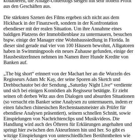
kollabieren, die Anlage-Underdogs steigen mit sehr hohem Profit
aus den Geschäften aus.
Die stärksten Szenen des Films ergeben sich nicht aus dem
Hickhack in der Finanzwelt, sondern in der Konfrontation
ebendieser mit der realen Situation. Um ihre Annahme eines
baldigen Platzens der Immobilienblase zu untermauern, besuchen
bspw. einige der Manager eine Wohnhaussiedlung in Florida. In
dieser sind gerade mal vier von 100 Häusern bewohnt, Alligatoren
haben in Swimmingpools ein neues Zuhause gefunden, einige der
HausbesitzerInnen nehmen im Namen ihrer Hunde Kredite von
Banken auf.
„The big short“ erinnert von der Machart her an die Wurzeln des
Regisseurs Adam Mc Kay, der seine Sporen als Sketch und
Drehbuchautor bei der Sendung „Saturday Night Live“ verdiente
und sich bei einigen Komödien als Regisseur betätigte. Er zieht
seinen oft derben Witz aus den Dialogen und absurden Situationen
(so versucht ein Banker seine Analysen zu untermauern, indem er
einen falschen chinesischen Rechenstaatsmeister als Prüfer für
ebendiese Analysen präsentiert), seinem schnellen Schnitt, sowie
Einspielungen von Nachrichtenclips und Musikvideos. Die
Handlung wird auch des Öfteren für Erklärungen angehalten und
springt hier zwischen den AkteurInnen hin und her. So gibt es
witzige Einspielungen von unterschiedlichen Berühmtheiten wie