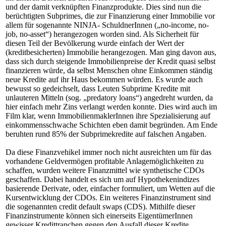
und der damit verknüpften Finanzprodukte. Dies sind nun die
berüchtigten Subprimes, die zur Finanzierung einer Immobilie vor
allem für sogenannte NINJA- SchuldnerInnen („no-income, no-
job, no-asset“) herangezogen worden sind. Als Sicherheit für
diesen Teil der Bevölkerung wurde einfach der Wert der
(kreditbesicherten) Immobilie herangezogen. Man ging davon aus,
dass sich durch steigende Immobilienpreise der Kredit quasi selbst
finanzieren würde, da selbst Menschen ohne Einkommen ständig
neue Kredite auf ihr Haus bekommen würden. Es wurde auch
bewusst so gedeichselt, dass Leuten Subprime Kredite mit
unlauteren Mitteln (sog. „predatory loans“) angedreht wurden, da
hier einfach mehr Zins verlangt werden konnte. Dies wird auch im
Film klar, wenn ImmobilienmaklerInnen ihre Spezialisierung auf
einkommensschwache Schichten eben damit begründen. Am Ende
beruhten rund 85% der Subprimekredite auf falschen Angaben.
Da diese Finanzvehikel immer noch nicht ausreichten um für das
vorhandene Geldvermögen profitable Anlagemöglichkeiten zu
schaffen, wurden weitere Finanzmittel wie synthetische CDOs
geschaffen. Dabei handelt es sich um auf Hypothekenindizes
basierende Derivate, oder, einfacher formuliert, um Wetten auf die
Kursentwicklung der CDOs. Ein weiteres Finanzinstrument sind
die sogenannten credit default swaps (CDS). Mithilfe dieser
Finanzinstrumente können sich einerseits EigentümerInnen
gewisser Kredittranchen gegen den Ausfall dieser Kredite