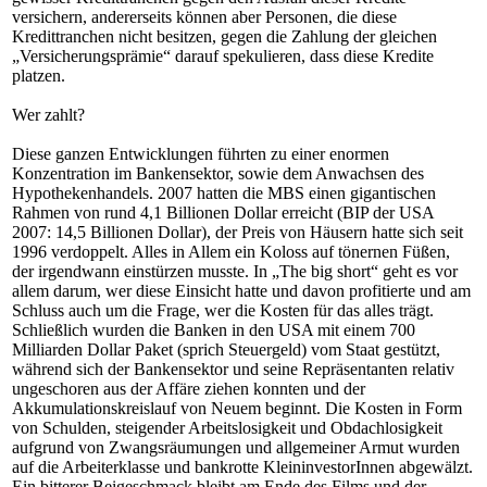
versichern, andererseits können aber Personen, die diese
Kredittranchen nicht besitzen, gegen die Zahlung der gleichen
„Versicherungsprämie“ darauf spekulieren, dass diese Kredite
platzen.
Wer zahlt?
Diese ganzen Entwicklungen führten zu einer enormen
Konzentration im Bankensektor, sowie dem Anwachsen des
Hypothekenhandels. 2007 hatten die MBS einen gigantischen
Rahmen von rund 4,1 Billionen Dollar erreicht (BIP der USA
2007: 14,5 Billionen Dollar), der Preis von Häusern hatte sich seit
1996 verdoppelt. Alles in Allem ein Koloss auf tönernen Füßen,
der irgendwann einstürzen musste. In „The big short“ geht es vor
allem darum, wer diese Einsicht hatte und davon profitierte und am
Schluss auch um die Frage, wer die Kosten für das alles trägt.
Schließlich wurden die Banken in den USA mit einem 700
Milliarden Dollar Paket (sprich Steuergeld) vom Staat gestützt,
während sich der Bankensektor und seine Repräsentanten relativ
ungeschoren aus der Affäre ziehen konnten und der
Akkumulationskreislauf von Neuem beginnt. Die Kosten in Form
von Schulden, steigender Arbeitslosigkeit und Obdachlosigkeit
aufgrund von Zwangsräumungen und allgemeiner Armut wurden
auf die Arbeiterklasse und bankrotte KleininvestorInnen abgewälzt.
Ein bitterer Beigeschmack bleibt am Ende des Films und der