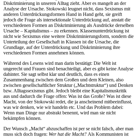
Diskriminierung in unseren Alltag zieht. Aber es mangelt an der
Analyse der Ursache. Stokowski leugnet nicht, dass Sexismus mit
anderen Unterdrückungsformen Hand in Hand geht, sie greift
jedoch die Frage als intersektionale Unterdrückung auf, anstatt die
verschiedenen Formen an Diskriminierung als Ausdrücke derselben
Ursache – Kapitalismus – zu erkennen. Klassenunterdrückung ist
nicht wie Sexismus eine weitere Diskriminierungsform, sondern die
Unterteilung der Gesellschaft in Klassen ist die Ursache, die
Grundlage, auf der Unterdrückung und Diskriminierung ihre
verschiedenen Formen annehmen können.
Während des Lesens wird man darin bestätigt: Die Welt ist
ungerecht und Frauen sind benachteiligt, aber es gibt keine Analyse
dahinter. Sie sagt selbst klar und deutlich, dass es einen
Zusammenhang zwischen dem Großen und dem Kleinen, also
zwischen gesellschaftlicher Struktur („Machtstruktur“) und Denken
bzw. Alltagssexismus gibt. Jedoch bleibt eine Kapitalismuskritik
aus und dadurch die Frage offen: Was ist das Große? Was ist diese
Macht, von der Stokowski redet, die ja anscheinend mitbeeinflusst,
was wir denken, wie wir handeln etc. Und das Problem dabei:
Wenn man Dinge nur abstrakt benennt, wird man sie nicht
bekämpfen können.
Der Wunsch „Macht“ abzuschaffen ist per se nicht falsch, aber man
muss sich doch fragen:
Wer hat die Macht?
Als Kommunisten ist