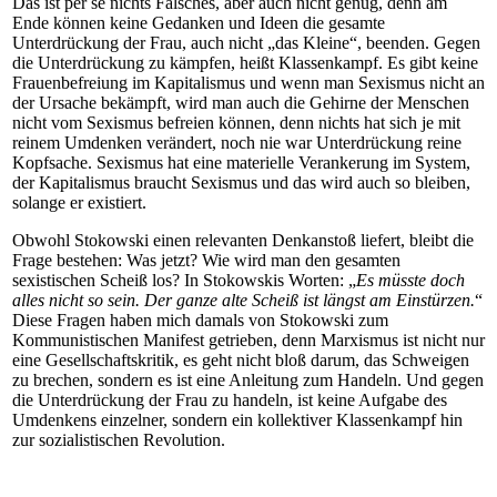
Das ist per se nichts Falsches, aber auch nicht genug, denn am
Ende können keine Gedanken und Ideen die gesamte
Unterdrückung der Frau, auch nicht „das Kleine“, beenden. Gegen
die Unterdrückung zu kämpfen, heißt Klassenkampf. Es gibt keine
Frauenbefreiung im Kapitalismus und wenn man Sexismus nicht an
der Ursache bekämpft, wird man auch die Gehirne der Menschen
nicht vom Sexismus befreien können, denn nichts hat sich je mit
reinem Umdenken verändert, noch nie war Unterdrückung reine
Kopfsache. Sexismus hat eine materielle Verankerung im System,
der Kapitalismus braucht Sexismus und das wird auch so bleiben,
solange er existiert.
Obwohl Stokowski einen relevanten Denkanstoß liefert, bleibt die
Frage bestehen: Was jetzt? Wie wird man den gesamten
sexistischen Scheiß los? In Stokowskis Worten: „
Es müsste doch
alles nicht so sein. Der ganze alte Scheiß ist längst am Einstürzen.
“
Diese Fragen haben mich damals von Stokowski zum
Kommunistischen Manifest getrieben, denn Marxismus ist nicht nur
eine Gesellschaftskritik, es geht nicht bloß darum, das Schweigen
zu brechen, sondern es ist eine Anleitung zum Handeln. Und gegen
die Unterdrückung der Frau zu handeln, ist keine Aufgabe des
Umdenkens einzelner, sondern ein kollektiver Klassenkampf hin
zur sozialistischen Revolution.