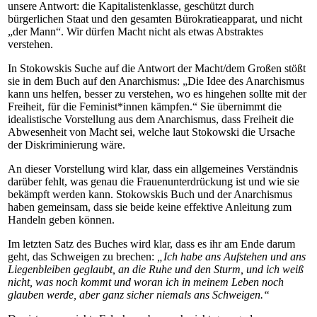
unsere Antwort: die Kapitalistenklasse, geschützt durch
bürgerlichen Staat und den gesamten Bürokratieapparat, und nicht
„der Mann“. Wir dürfen Macht nicht als etwas Abstraktes
verstehen.
In Stokowskis Suche auf die Antwort der Macht/dem Großen stößt
sie in dem Buch auf den Anarchismus: „Die Idee des Anarchismus
kann uns helfen, besser zu verstehen, wo es hingehen sollte mit der
Freiheit, für die Feminist*innen kämpfen.“ Sie übernimmt die
idealistische Vorstellung aus dem Anarchismus, dass Freiheit die
Abwesenheit von Macht sei, welche laut Stokowski die Ursache
der Diskriminierung wäre.
An dieser Vorstellung wird klar, dass ein allgemeines Verständnis
darüber fehlt, was genau die Frauenunterdrückung ist und wie sie
bekämpft werden kann. Stokowskis Buch und der Anarchismus
haben gemeinsam, dass sie beide keine effektive Anleitung zum
Handeln geben können.
Im letzten Satz des Buches wird klar, dass es ihr am Ende darum
geht, das Schweigen zu brechen:
„Ich habe ans Aufstehen und ans
Liegenbleiben geglaubt, an die Ruhe und den Sturm, und ich weiß
nicht, was noch kommt und woran ich in meinem Leben noch
glauben werde, aber ganz sicher niemals ans Schweigen.“