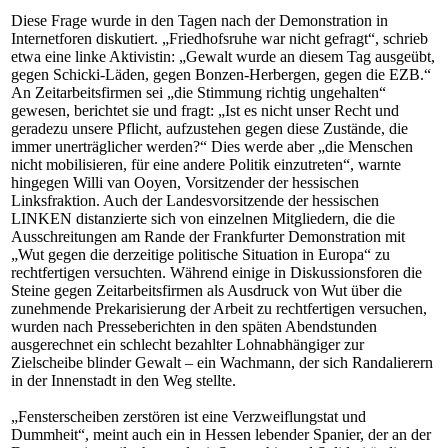
Diese Frage wurde in den Tagen nach der Demonstration in
Internetforen diskutiert. „Friedhofsruhe war nicht gefragt“, schrieb
etwa eine linke Aktivistin: „Gewalt wurde an diesem Tag ausgeübt,
gegen Schicki-Läden, gegen Bonzen-Herbergen, gegen die EZB.“
An Zeitarbeitsfirmen sei „die Stimmung richtig ungehalten“
gewesen, berichtet sie und fragt: „Ist es nicht unser Recht und
geradezu unsere Pflicht, aufzustehen gegen diese Zustände, die
immer unerträglicher werden?“ Dies werde aber „die Menschen
nicht mobilisieren, für eine andere Politik einzutreten“, warnte
hingegen Willi van Ooyen, Vorsitzender der hessischen
Linksfraktion. Auch der Landesvorsitzende der hessischen
LINKEN distanzierte sich von einzelnen Mitgliedern, die die
Ausschreitungen am Rande der Frankfurter Demonstration mit
„Wut gegen die derzeitige politische Situation in Europa“ zu
rechtfertigen versuchten. Während einige in Diskussionsforen die
Steine gegen Zeitarbeitsfirmen als Ausdruck von Wut über die
zunehmende Prekarisierung der Arbeit zu rechtfertigen versuchen,
wurden nach Presseberichten in den späten Abendstunden
ausgerechnet ein schlecht bezahlter Lohnabhängiger zur
Zielscheibe blinder Gewalt – ein Wachmann, der sich Randalierern
in der Innenstadt in den Weg stellte.
„Fensterscheiben zerstören ist eine Verzweiflungstat und
Dummheit“, meint auch ein in Hessen lebender Spanier, der an der