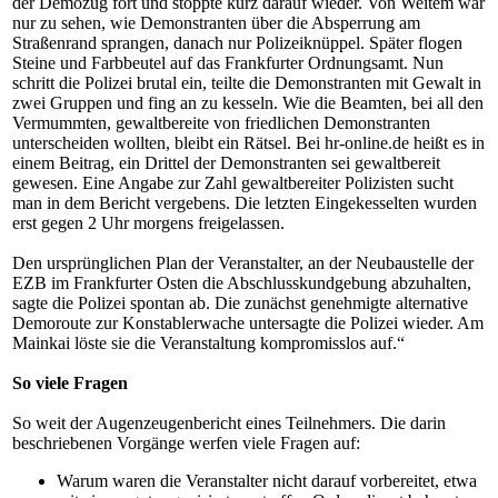
der Demozug fort und stoppte kurz darauf wieder. Von Weitem war
nur zu sehen, wie Demonstranten über die Absperrung am
Straßenrand sprangen, danach nur Polizeiknüppel. Später flogen
Steine und Farbbeutel auf das Frankfurter Ordnungsamt. Nun
schritt die Polizei brutal ein, teilte die Demonstranten mit Gewalt in
zwei Gruppen und fing an zu kesseln. Wie die Beamten, bei all den
Vermummten, gewaltbereite von friedlichen Demonstranten
unterscheiden wollten, bleibt ein Rätsel. Bei hr-online.de heißt es in
einem Beitrag, ein Drittel der Demonstranten sei gewaltbereit
gewesen. Eine Angabe zur Zahl gewaltbereiter Polizisten sucht
man in dem Bericht vergebens. Die letzten Eingekesselten wurden
erst gegen 2 Uhr morgens freigelassen.
Den ursprünglichen Plan der Veranstalter, an der Neubaustelle der
EZB im Frankfurter Osten die Abschlusskundgebung abzuhalten,
sagte die Polizei spontan ab. Die zunächst genehmigte alternative
Demoroute zur Konstablerwache untersagte die Polizei wieder. Am
Mainkai löste sie die Veranstaltung kompromisslos auf.“
So viele Fragen
So weit der Augenzeugenbericht eines Teilnehmers. Die darin
beschriebenen Vorgänge werfen viele Fragen auf:
Warum waren die Veranstalter nicht darauf vorbereitet, etwa