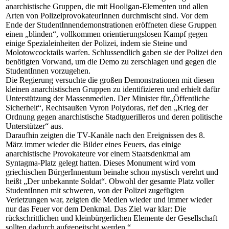
anarchistische Gruppen, die mit Hooligan-Elementen und allen
Arten von PolizeiprovokateurInnen durchmischt sind. Vor dem
Ende der StudentInnendemonstrationen eröffneten diese Gruppen
einen „blinden“, vollkommen orientierungslosen Kampf gegen
einige Spezialeinheiten der Polizei, indem sie Steine und
Molotowcocktails warfen. Schlussendlich gaben sie der Polizei den
benötigten Vorwand, um die Demo zu zerschlagen und gegen die
StudentInnen vorzugehen.
Die Regierung versuchte die großen Demonstrationen mit diesen
kleinen anarchistischen Gruppen zu identifizieren und erhielt dafür
Unterstützung der Massenmedien. Der Minister für„Öffentliche
Sicherheit“, Rechtsaußen Vyron Polydoras, rief den „Krieg der
Ordnung gegen anarchistische Stadtguerilleros und deren politische
Unterstützer“ aus.
Daraufhin zeigten die TV-Kanäle nach den Ereignissen des 8.
März immer wieder die Bilder eines Feuers, das einige
anarchistische Provokateure vor einem Staatsdenkmal am
Syntagma-Platz gelegt hatten. Dieses Monument wird vom
griechischen BürgerInnentum beinahe schon mystisch verehrt und
heißt „Der unbekannte Soldat“. Obwohl der gesamte Platz voller
StudentInnen mit schweren, von der Polizei zugefügten
Verletzungen war, zeigten die Medien wieder und immer wieder
nur das Feuer vor dem Denkmal. Das Ziel war klar: Die
rückschrittlichen und kleinbürgerlichen Elemente der Gesellschaft
sollten dadurch aufgepeitscht werden.“