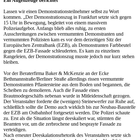
Ein Augenzeuge berichtet
Lassen wir einen Demonstrationsteilnehmer selbst zu Wort
kommen. „Der Demonstrationszug in Frankfurt setzte sich gegen
15 Uhr in Bewegung, begleitet von einem massivem
Polizeiaufgebot. Anfangs blieb alles ruhig, zu ersten
Ausschreitungen zwischen vermummten Demonstranten und
vermummten Polizisten kam es vor dem derzeitigen Sitz der
Europäischen Zentralbank (EZB), als Demonstranten Farbbeutel
gegen die EZB-Fassade schleuderten. Es kam zu einzelnen
Rangeleien, der Demonstrationszug musste jedoch nur kurz stehen
bleiben.
Vor der Beraterfirma Baker & McKenzie an der Ecke
Bethmannstraße/Berliner Straße allerdings rissen vermummte
Demonstranten Pflastersteine aus dem Boden und begannen, die
Scheiben zu demolieren. Auch die Fassade eines
Brautmodegeschäfts nebenan wurde in Mitleidenschaft gezogen.
Der Veranstalter forderte die (wenigen) Steinewerfer zur Ruhe auf,
schließlich sollte die Demo auch wirklich bis zur Neubau-Baustelle
der EZB am Ostbahnhof fortgesetzt werden. Die Polizei schaute
zu. Erst als die Situation längst deeskaliert war, stürmten die
Beamten vor, um die zerbrochene und besprayte Fassade zu
verteidigen.
Nach erneuter Deeskalationsrhetorik des Veranstalters setzte sich