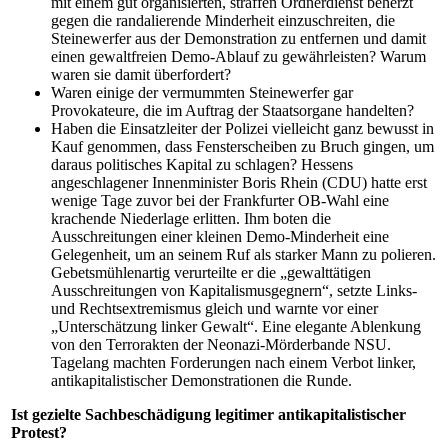
mit einem gut organisierten, straffen Ordnerdienst beherzt
gegen die randalierende Minderheit einzuschreiten, die
Steinewerfer aus der Demonstration zu entfernen und damit
einen gewaltfreien Demo-Ablauf zu gewährleisten? Warum
waren sie damit überfordert?
Waren einige der vermummten Steinewerfer gar
Provokateure, die im Auftrag der Staatsorgane handelten?
Haben die Einsatzleiter der Polizei vielleicht ganz bewusst in
Kauf genommen, dass Fensterscheiben zu Bruch gingen, um
daraus politisches Kapital zu schlagen? Hessens
angeschlagener Innenminister Boris Rhein (CDU) hatte erst
wenige Tage zuvor bei der Frankfurter OB-Wahl eine
krachende Niederlage erlitten. Ihm boten die
Ausschreitungen einer kleinen Demo-Minderheit eine
Gelegenheit, um an seinem Ruf als starker Mann zu polieren.
Gebetsmühlenartig verurteilte er die „gewalttätigen
Ausschreitungen von Kapitalismusgegnern“, setzte Links-
und Rechtsextremismus gleich und warnte vor einer
„Unterschätzung linker Gewalt“. Eine elegante Ablenkung
von den Terrorakten der Neonazi-Mörderbande NSU.
Tagelang machten Forderungen nach einem Verbot linker,
antikapitalistischer Demonstrationen die Runde.
Ist gezielte Sachbeschädigung legitimer antikapitalistischer
Protest?