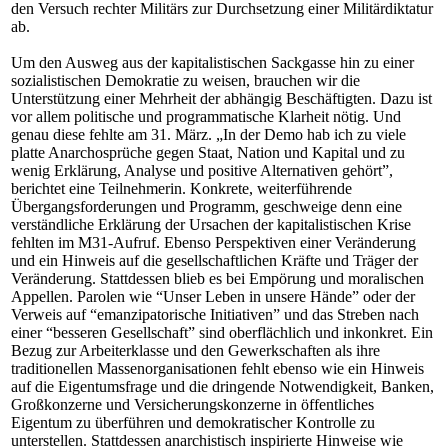
den Versuch rechter Militärs zur Durchsetzung einer Militärdiktatur
ab.
Um den Ausweg aus der kapitalistischen Sackgasse hin zu einer
sozialistischen Demokratie zu weisen, brauchen wir die
Unterstützung einer Mehrheit der abhängig Beschäftigten. Dazu ist
vor allem politische und programmatische Klarheit nötig. Und
genau diese fehlte am 31. März. „In der Demo hab ich zu viele
platte Anarchosprüche gegen Staat, Nation und Kapital und zu
wenig Erklärung, Analyse und positive Alternativen gehört”,
berichtet eine Teilnehmerin. Konkrete, weiterführende
Übergangsforderungen und Programm, geschweige denn eine
verständliche Erklärung der Ursachen der kapitalistischen Krise
fehlten im M31-Aufruf. Ebenso Perspektiven einer Veränderung
und ein Hinweis auf die gesellschaftlichen Kräfte und Träger der
Veränderung. Stattdessen blieb es bei Empörung und moralischen
Appellen. Parolen wie “Unser Leben in unsere Hände” oder der
Verweis auf “emanzipatorische Initiativen” und das Streben nach
einer “besseren Gesellschaft” sind oberflächlich und inkonkret. Ein
Bezug zur Arbeiterklasse und den Gewerkschaften als ihre
traditionellen Massenorganisationen fehlt ebenso wie ein Hinweis
auf die Eigentumsfrage und die dringende Notwendigkeit, Banken,
Großkonzerne und Versicherungskonzerne in öffentliches
Eigentum zu überführen und demokratischer Kontrolle zu
unterstellen. Stattdessen anarchistisch inspirierte Hinweise wie