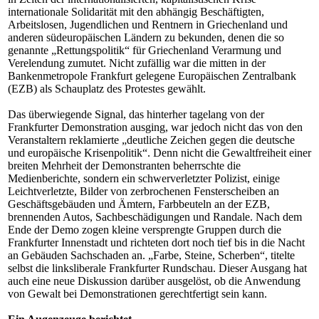
internationale Solidarität mit den abhängig Beschäftigten,
Arbeitslosen, Jugendlichen und Rentnern in Griechenland und
anderen südeuropäischen Ländern zu bekunden, denen die so
genannte „Rettungspolitik“ für Griechenland Verarmung und
Verelendung zumutet. Nicht zufällig war die mitten in der
Bankenmetropole Frankfurt gelegene Europäischen Zentralbank
(EZB) als Schauplatz des Protestes gewählt.
Das überwiegende Signal, das hinterher tagelang von der
Frankfurter Demonstration ausging, war jedoch nicht das von den
Veranstaltern reklamierte „deutliche Zeichen gegen die deutsche
und europäische Krisenpolitik“. Denn nicht die Gewaltfreiheit einer
breiten Mehrheit der Demonstranten beherrschte die
Medienberichte, sondern ein schwerverletzter Polizist, einige
Leichtverletzte, Bilder von zerbrochenen Fensterscheiben an
Geschäftsgebäuden und Ämtern, Farbbeuteln an der EZB,
brennenden Autos, Sachbeschädigungen und Randale. Nach dem
Ende der Demo zogen kleine versprengte Gruppen durch die
Frankfurter Innenstadt und richteten dort noch tief bis in die Nacht
an Gebäuden Sachschaden an. „Farbe, Steine, Scherben“, titelte
selbst die linksliberale Frankfurter Rundschau. Dieser Ausgang hat
auch eine neue Diskussion darüber ausgelöst, ob die Anwendung
von Gewalt bei Demonstrationen gerechtfertigt sein kann.