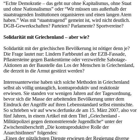
“Echte Demokratie – das geht nur ohne Kapitalismus, ohne Staat
und ohne Nationalismus” oder “Wir müssen uns außerhalb der
staatstragenden Institutionen organisieren und einen langen Atem
haben.” Was mit “staatstragend” gemeint ist, wird nicht deutlich.
DGB-Gewerkschaften? Parteien? Parlamente? Sportvereine?
Solidarität mit Griechenland – aber wie?
Solidarität mit der griechischen Bevölkerung ist nötiger denn je?
Die Frage lautet nur: Lindern Farbbeutel an der EZB-Fassade,
Pflastersteine gegen Bankentürme oder verzweifelte Sabotage-
Aktionen an der Baustelle das Los der Menschen in Griechenland,
die derzeit in die Armut gestürzt werden?
Interessanterweise haben sich solche Methoden in Griechenland
selbst als völlig untauglich, kontraproduktiv und reaktionär
erwiesen. Sie standen vor wenigen Jahren auf der Tagesordnung,
bevor sich die Masse der arbeitenden Bevölkerung unter dem
Eindruck der Angriffe auf ihren Lebensstandard selbst einmischte.
So schrieben wir auf www.derfunke.de am 15. März 2007, also vor
fünf Jahren, in einem Artikel mit dem Titel „Griechenland -
Militärpolizei gegen demonstrierende Jugendliche“ unter der
Zwischenüberschrift „Die kontraproduktive Rolle der
AnarchistInnen“ folgendes:
„Einen der nützlichsten Dienste erwiesen der Regierung diverse