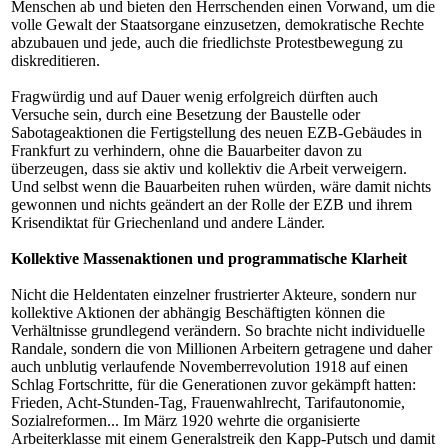
Menschen ab und bieten den Herrschenden einen Vorwand, um die
volle Gewalt der Staatsorgane einzusetzen, demokratische Rechte
abzubauen und jede, auch die friedlichste Protestbewegung zu
diskreditieren.
Fragwürdig und auf Dauer wenig erfolgreich dürften auch
Versuche sein, durch eine Besetzung der Baustelle oder
Sabotageaktionen die Fertigstellung des neuen EZB-Gebäudes in
Frankfurt zu verhindern, ohne die Bauarbeiter davon zu
überzeugen, dass sie aktiv und kollektiv die Arbeit verweigern.
Und selbst wenn die Bauarbeiten ruhen würden, wäre damit nichts
gewonnen und nichts geändert an der Rolle der EZB und ihrem
Krisendiktat für Griechenland und andere Länder.
Kollektive Massenaktionen und programmatische Klarheit
Nicht die Heldentaten einzelner frustrierter Akteure, sondern nur
kollektive Aktionen der abhängig Beschäftigten können die
Verhältnisse grundlegend verändern. So brachte nicht individuelle
Randale, sondern die von Millionen Arbeitern getragene und daher
auch unblutig verlaufende Novemberrevolution 1918 auf einen
Schlag Fortschritte, für die Generationen zuvor gekämpft hatten:
Frieden, Acht-Stunden-Tag, Frauenwahlrecht, Tarifautonomie,
Sozialreformen... Im März 1920 wehrte die organisierte
Arbeiterklasse mit einem Generalstreik den Kapp-Putsch und damit