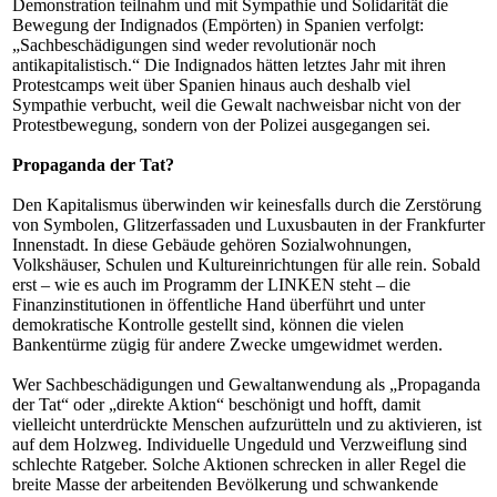
Demonstration teilnahm und mit Sympathie und Solidarität die
Bewegung der Indignados (Empörten) in Spanien verfolgt:
„Sachbeschädigungen sind weder revolutionär noch
antikapitalistisch.“ Die Indignados hätten letztes Jahr mit ihren
Protestcamps weit über Spanien hinaus auch deshalb viel
Sympathie verbucht, weil die Gewalt nachweisbar nicht von der
Protestbewegung, sondern von der Polizei ausgegangen sei.
Propaganda der Tat?
Den Kapitalismus überwinden wir keinesfalls durch die Zerstörung
von Symbolen, Glitzerfassaden und Luxusbauten in der Frankfurter
Innenstadt. In diese Gebäude gehören Sozialwohnungen,
Volkshäuser, Schulen und Kultureinrichtungen für alle rein. Sobald
erst – wie es auch im Programm der LINKEN steht – die
Finanzinstitutionen in öffentliche Hand überführt und unter
demokratische Kontrolle gestellt sind, können die vielen
Bankentürme zügig für andere Zwecke umgewidmet werden.
Wer Sachbeschädigungen und Gewaltanwendung als „Propaganda
der Tat“ oder „direkte Aktion“ beschönigt und hofft, damit
vielleicht unterdrückte Menschen aufzurütteln und zu aktivieren, ist
auf dem Holzweg. Individuelle Ungeduld und Verzweiflung sind
schlechte Ratgeber. Solche Aktionen schrecken in aller Regel die
breite Masse der arbeitenden Bevölkerung und schwankende