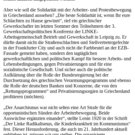
Aber wie soll die Solidarität mit der Arbeiter- und Protestbewegung
in Griechenland aussehen? „Die beste Solidarität ist, wenn Ihr eure
Schlachten zu Hause gewinnt“, rief ein griechischer
Gewerkschafter im letzten Sommer den Teilnehmern der 3.
Gewerkschaftspolitischen Konferenz der LINKE-
Arbeitsgemeinschaft Betrieb und Gewerkschaft in Leipzig zu. Er
dürfte damit nicht die Straßenschlachten und Stellvertretergefechte
in der Frankfurter City und auch nicht die Farbbeutel an der EZB-
Fassade gemeint haben, sondern den tagtäglichen
gewerkschaftlichen und politischen Kampf für bessere Arbeits- und
Lebensbedingungen, gegen Privatisierungen und für eine
sozialistische Gesellschaft. Und sicher auch die politische
Aufklärung über die Rolle der Bundesregierung bei der
Durchsetzung des griechischen Verarmungsprogramms und ebenso
die Rolle der deutschen Banken und Konzerne, die von den
„Rettungsprogrammen“ und Privatisierungsorgien in Griechenland
profitieren (möchten).
„Der Anarchismus war nicht selten eine Art Strafe für die
opportunistischen Sünden der Arbeiterbewegung. Beide
Auswüchse ergänzten einander“, stellte Lenin 1920 in der Schrift
„Der Linke Radikalismus, die Kinderkrankheit im Kommunismus“
fest. Dieser Herausforderung, die auch im 21. Jahrhundert aktuell
geblieben ist, müssen wir uns stellen. Die organisierte