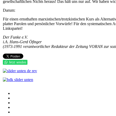
gesellschaftlichen Nichts heraus! Das hält uns nur auf. Wir haben wi
Darum:
Für einen ernsthaften marxistischen/trotzkistischen Kurs als Altern
platter Parolen und persönlicher Vorwürfe! Für den systematischen Au
Linkspartei!
Der Funke e.V.
i.A. Hans-Gerd Öfinger
(1973-1991 verantwortlicher Redakteur der Zeitung VORAN zur sozi
Jetzt senden
Auf Facebook folgen
Bei Twitter teilen
Instagram
Auf Youtube folgen
der funke - Shop