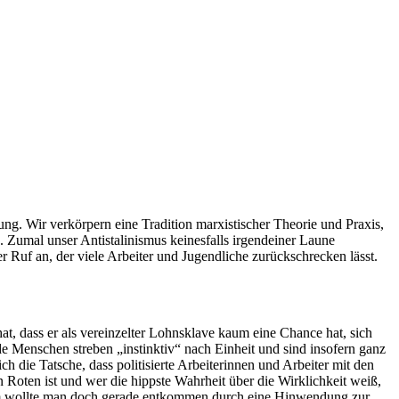
ung. Wir verkörpern eine Tradition marxistischer Theorie und Praxis,
. Zumal unser Antistalinismus keinesfalls irgendeiner Laune
er Ruf an, der viele Arbeiter und Jugendliche zurückschrecken lässt.
hat, dass er als vereinzelter Lohnsklave kaum eine Chance hat, sich
 Menschen streben „instinktiv“ nach Einheit und sind insofern ganz
ch die Tatsche, dass politisierte Arbeiterinnen und Arbeiter mit den
Roten ist und wer die hippste Wahrheit über die Wirklichkeit weiß,
Dem wollte man doch gerade entkommen durch eine Hinwendung zur