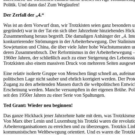
Politik. Und dann das! Zum Weglaufen!
Der Zerfall der „4.“
Was ist an dem Vorwurf dran, wir Trotzkisten seien ganz besonders um
gegründet) war in der Tat ein sich über Jahrzehnte hinziehendes Hi
Zusammenhang heraus begreift. Die damaligen Anhänger der „4. Inter
konkurrierender Strömungen in der Arbeiterbewegung. Der Stalinismus 
Sowjetunion und China, die über viele Jahre hohe Wachstumsraten und
deren Zusammenbruch. Der Reformismus in der Arbeiterbewegung – d
1960er Jahren, der schließlich auch zu einer Steigerung des Lebensst
Trotzkisten also einem massiven Druck von mehreren Seiten ausgesetzt
Eine relativ isolierte Gruppe von Menschen fängt schnell an, aufein
politischen Lage nicht sauber und ehrlich korrigiert werden. Der Pro
Zugang zu den arbeitenden Massen durch die weltpolitischen Entwick
Erscheinung werden. Manche versumpften in der eigenen Brühe. Polit
seit den 1950er Jahren zu einer Serie von Spaltungen.
Ted Grant: Wieder neu beginnen!
Das ganze Hickhack jener Jahrzehnte hatte mit dem, was Trotzkismus 
Von Marx über Lenin und Luxemburg bis Trotzki waren die revolution
Arbeiterorganisationen zu erreichen und zu überzeugen. Trotzkis Link
kommunistischen Weltbewegung orientiert. Und es waren die Trotzkis