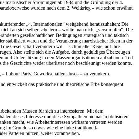
baus marxistischer Strömungen ab 1934 und die Gründung der 4.
h paradoxerweise wurden nach dem 2. Weltkrieg – wie schon erwähnt
onkurrierender „4. Internationalen“ weitgehend herauszuhalten: Die
nicht an sich selber scheitern – wollte man nicht „versumpfen“. Die
ränderten gesellschaftlichen Bedingungen strategisch und taktisch
der stabilisiert waren und die Verankerung marxistischer Ideen in der
ie Gesellschaft verändern will – sich in aller Regel auf ihre
ragen. Also stellte sich die Aufgabe, durch geduldiges Überzeugen
nnen und Unterstützung in den Massenorganisationen aufzubauen. Ted
 die Geschichte weder überlistet noch beschleunigt werden konnte.
 – Labour Party, Gewerkschaften, Jusos – zu verankern.
und entwickelt das praktische und theoretische Erbe konsequent
arbeitenden Massen für sich zu interessieren. Mit dem
ätten dieses Interesse und diese Sympathien niemals mobilisieren
danken macht, wie Arbeiterinteressen wirksam vertreten werden
ng im Grunde so etwas wie eine linke traditionell-
ider Parteien nützen, weiter vorantreiben.