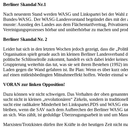
Berliner Skandal Nr.1
Nach neuestem Stand werden WASG und Linkspartei bei der Wahl zum
Bundes-WASG. Der WASG-Landesvorstand begründet dies mit der aktuel
musste: Ausstieg des Landes aus dem Flächentarifvertrag, Privatisie
Vereinigungsprozesses hörbar und unüberhörbar zu machen und produ
Berliner Skandal Nr. 2
Leider hat sich in den letzten Wochen jedoch gezeigt, dass die „Polit
Organisation spielt gerade auch im kleinen Berliner Landesverband d
politische Schlüsselrolle zukommt, handelt es sich dabei leider kein
Gruppierung weiterhin das tut, was sie seit ihrem Bestehen (1992) im
Laden gegen die Wand gefahren ist. Ihr Plan: Wenn es über kurz oder
auf einen mitleidsbedingten Mitnahmeeffekt hoffen. Wieder einmal wi
VORAN zur linken Opposition!
Dazu können wir nicht schweigen. Das Verhalten der oben genannten O
sucht nicht in kleinen „revolutionären“ Zirkeln, sondern in traditi
sucht eine radikalere Minderheit bei Linkspartei.PDS und WASG eine A
bleiben, wenn die SAV nach dem Aufbrechen der Berliner WASG tatsäc
an sich. Was zählt, ist geduldige Überzeugungsarbeit in und um Mass
Marxisten/Trotzkisten dürfen ihre Kräfte in der heutigen Zeit nicht