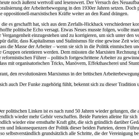
h heute noch äußerst wertvoll und lesenswert. Der Versuch des Neuauf
emoralisierung der Arbeiterbewegung in den 1930er Jahren setzen. Doc
ie oppositionell-marxistischen Kräfte weiter an den Rand drängen.
, die es geschafft hat, sich aus dem Zerfalls-Hickhack verschiedener k
hoffte politische Echo versagt. Etwas Neues musste folgen, wollte man 
 Vergangenheit einzugestehen und zu korrigieren, um sich unter den ve
spür dafür, dass Kapitalismus und Stalinismus für eine gewisse Zeit wie
 die Masse der Arbeiter – wenn sie sich in die Politik einmischen und d
äre Gruppen orientieren werden. Dem müssten die Marxisten Rechnung t
reformistischen Führer – politisch fortgeschrittene Arbeiter zu gewi
s mit organisatorischen Tricks, Manövern, Effekthascherei und Stunts
ant, den revolutionären Marxismus in der britischen Arbeiterbewegung
ch auch Der Funke zugehörig fühlt, bekennt sich zu dieser Tradition 
Der politischen Linken ist es nach rund 50 Jahren wieder gelungen, die 
lich wieder mehr Gehör verschaffen. Beide Parteien alleine für sich h
lich wieder eine ernsthafte Kraft gibt, die sich gründlich darüber Ge
lern und Inkonsequenzen der Politik dieser beiden Parteien, deren Führu
so selbstverständlich grundsätzlich alle Schritte, die der Vereinigung be