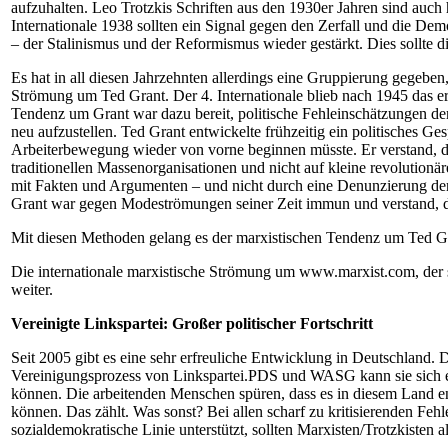
aufzuhalten. Leo Trotzkis Schriften aus den 1930er Jahren sind auc
Internationale 1938 sollten ein Signal gegen den Zerfall und die D
– der Stalinismus und der Reformismus wieder gestärkt. Dies sollte d
Es hat in all diesen Jahrzehnten allerdings eine Gruppierung gegeben
Strömung um Ted Grant. Der 4. Internationale blieb nach 1945 das er
Tendenz um Grant war dazu bereit, politische Fehleinschätzungen der
neu aufzustellen. Ted Grant entwickelte frühzeitig ein politisches Ge
Arbeiterbewegung wieder von vorne beginnen müsste. Er verstand, dass
traditionellen Massenorganisationen und nicht auf kleine revolution
mit Fakten und Argumenten – und nicht durch eine Denunzierung der 
Grant war gegen Modeströmungen seiner Zeit immun und verstand, das
Mit diesen Methoden gelang es der marxistischen Tendenz um Ted Gr
Die internationale marxistische Strömung um www.marxist.com, der si
weiter.
Vereinigte Linkspartei: Großer politischer Fortschritt
Seit 2005 gibt es eine sehr erfreuliche Entwicklung in Deutschland. 
Vereinigungsprozess von Linkspartei.PDS und WASG kann sie sich end
können. Die arbeitenden Menschen spüren, dass es in diesem Land end
können. Das zählt. Was sonst? Bei allen scharf zu kritisierenden Feh
sozialdemokratische Linie unterstützt, sollten Marxisten/Trotzkisten al