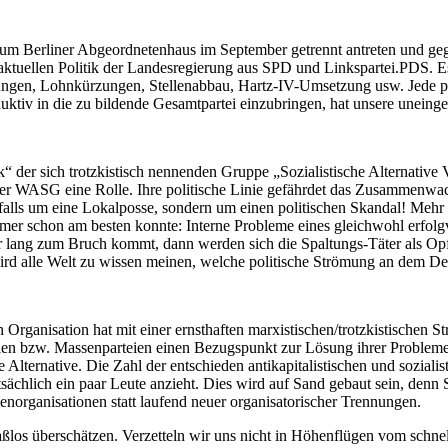
 Berliner Abgeordnetenhaus im September getrennt antreten und gegen
len Politik der Landesregierung aus SPD und Linkspartei.PDS. Es ist
rungen, Lohnkürzungen, Stellenabbau, Hartz-IV-Umsetzung usw. Jede poli
ktiv in die zu bildende Gesamtpartei einzubringen, hat unsere uneing
ik“ der sich trotzkistisch nennenden Gruppe „Sozialistische Alternative
er WASG eine Rolle. Ihre politische Linie gefährdet das Zusammenwachs
esfalls um eine Lokalposse, sondern um einen politischen Skandal! Meh
mer schon am besten konnte: Interne Probleme eines gleichwohl erfolgve
 lang zum Bruch kommt, dann werden sich die Spaltungs-Täter als Opfe
rd alle Welt zu wissen meinen, welche politische Strömung an dem Desa
rganisation hat mit einer ernsthaften marxistischen/trotzkistischen St
onellen bzw. Massenparteien einen Bezugspunkt zur Lösung ihrer Proble
lternative. Die Zahl der entschieden antikapitalistischen und sozialist
hlich ein paar Leute anzieht. Dies wird auf Sand gebaut sein, denn 
enorganisationen statt laufend neuer organisatorischer Trennungen.
 maßlos überschätzen. Verzetteln wir uns nicht in Höhenflügen vom schn