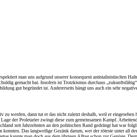
espektiert man uns aufgrund unserer konsequent antistalinistischen Halt
chuldig gemacht hat. Insofern ist Trotzkismus durchaus „zukunftsfähig“
ildung gut begründet ist. Andererseits hängt uns auch ein sehr negativ
 zu werden, dann tut er das nicht zuletzt deshalb, weil er eingesehen 
 Lage der Proletarier zwingt diese zum gemeinsamen Kampf. Arbeitende
schland seit Jahrzehnten an den politischen Rand gedrängt hat war folgli
onnten. Das langweilige Gezänk darum, wer der röteste unter all den 
enzgetue kannte man doch aus dem übrigen Alltag schon zur Genüge. 