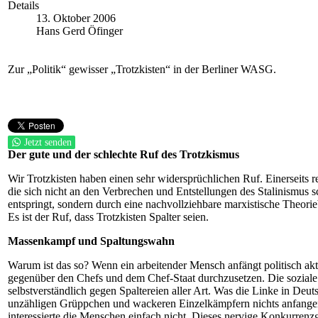
Details
13. Oktober 2006
Hans Gerd Öfinger
Zur „Politik“ gewisser „Trotzkisten“ in der Berliner WASG.
Jetzt senden
Der gute und der schlechte Ruf des Trotzkismus
Wir Trotzkisten haben einen sehr widersprüchlichen Ruf. Einerseits r
die sich nicht an den Verbrechen und Entstellungen des Stalinismus s
entspringt, sondern durch eine nachvollziehbare marxistische Theorieb
Es ist der Ruf, dass Trotzkisten Spalter seien.
Massenkampf und Spaltungswahn
Warum ist das so? Wenn ein arbeitender Mensch anfängt politisch aktiv
gegenüber den Chefs und dem Chef-Staat durchzusetzen. Die soziale
selbstverständlich gegen Spaltereien aller Art. Was die Linke in Deut
unzähligen Grüppchen und wackeren Einzelkämpfern nichts anfangen k
interessierte die Menschen einfach nicht. Dieses nervige Konkurr