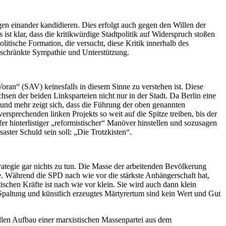
 einander kandidieren. Dies erfolgt auch gegen den Willen der
 klar, dass die kritikwürdige Stadtpolitik auf Widerspruch stoßen
tische Formation, die versucht, diese Kritik innerhalb des
eschränkte Sympathie und Unterstützung.
 Voran“ (SAV) keinesfalls in diesem Sinne zu verstehen ist. Diese
en der beiden Linksparteien nicht nur in der Stadt. Da Berlin eine
r und mehr zeigt sich, dass die Führung der oben genannten
rsprechenden linken Projekts so weit auf die Spitze treiben, bis der
r hinterlistiger „reformistischer“ Manöver hinstellen und sozusagen
ster Schuld sein soll: „Die Trotzkisten“.
rategie gar nichts zu tun. Die Masse der arbeitenden Bevölkerung
me. Während die SPD nach wie vor die stärkste Anhängerschaft hat,
ischen Kräfte ist nach wie vor klein. Sie wird auch dann klein
Spaltung und künstlich erzeugtes Märtyrertum sind kein Wert und Gut
ellen Aufbau einer marxistischen Massenpartei aus dem