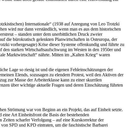
rotzkistischen) Internationale“ (1938 auf Anregung von Leo Trotzki
ehen wird nur dann verständlich, wenn man es aus dem historischen
rstreut – standen unter dem unerbittlichen Druck zweier
uf die bürokratisch gelenkten Planwirtschaften in Osteuropa, der
rotzki vorhergesagte) Krise dieser Systeme offenkundig und führte zu
f den starken Wirtschaftsaufschwung im Westen in den 1950er und
ziale Marktwirtschaft“ nährte. Mitten im „Kalten Krieg“ waren
iche Lage so riesig ist und die eigenen Fehleinschätzungen der
lgemeinen Elends, sozusagen zu elendem Protest, weil den Aktiven der
ug zur Masse der Arbeiterklasse kann zu einer skurrilen
enzen über wichtige aktuelle Fragen und deren Einschätzung führten
hen Strömung war von Beginn an ein Projekt, das auf Einheit setzte.
eine Art Einheitsfront die Basis der bestehenden
n Zeiten scharfer Verfolgung – auf eine Kurskorrektur der
t von SPD und KPD eintraten, um die faschistische Barbarei