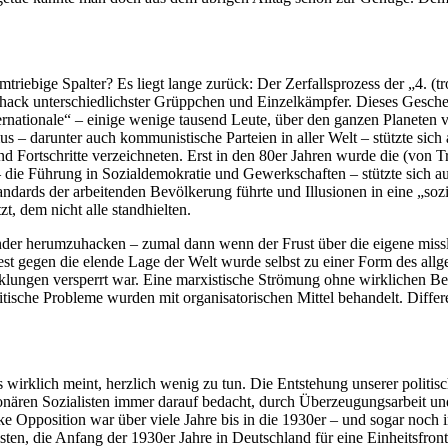
triebige Spalter? Es liegt lange zurück: Der Zerfallsprozess der „4. (t
ckhack unterschiedlichster Grüppchen und Einzelkämpfer. Dieses Gesch
nationale“ – einige wenige tausend Leute, über den ganzen Planeten ve
– darunter auch kommunistische Parteien in aller Welt – stützte sich a
 Fortschritte verzeichneten. Erst in den 80er Jahren wurde die (von T
ie Führung in Sozialdemokratie und Gewerkschaften – stützte sich au
andards der arbeitenden Bevölkerung führte und Illusionen in eine „so
, dem nicht alle standhielten.
ander herumzuhacken – zumal dann wenn der Frust über die eigene missl
test gegen die elende Lage der Welt wurde selbst zu einer Form des al
lungen versperrt war. Eine marxistische Strömung ohne wirklichen Bez
ische Probleme wurden mit organisatorischen Mittel behandelt. Differ
wirklich meint, herzlich wenig zu tun. Die Entstehung unserer politisc
ären Sozialisten immer darauf bedacht, durch Überzeugungsarbeit und 
e Opposition war über viele Jahre bis in die 1930er – und sogar noch i
ten, die Anfang der 1930er Jahre in Deutschland für eine Einheitsfron