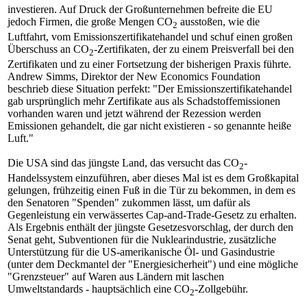
investieren. Auf Druck der Großunternehmen befreite die EU
jedoch Firmen, die große Mengen CO
ausstoßen, wie die
2
Luftfahrt, vom Emissionszertifikatehandel und schuf einen großen
Überschuss an CO
-Zertifikaten, der zu einem Preisverfall bei den
2
Zertifikaten und zu einer Fortsetzung der bisherigen Praxis führte.
Andrew Simms, Direktor der New Economics Foundation
beschrieb diese Situation perfekt: "Der Emissionszertifikatehandel
gab ursprünglich mehr Zertifikate aus als Schadstoffemissionen
vorhanden waren und jetzt während der Rezession werden
Emissionen gehandelt, die gar nicht existieren - so genannte heiße
Luft."
Die USA sind das jüngste Land, das versucht das CO
-
2
Handelssystem einzuführen, aber dieses Mal ist es dem Großkapital
gelungen, frühzeitig einen Fuß in die Tür zu bekommen, in dem es
den Senatoren "Spenden" zukommen lässt, um dafür als
Gegenleistung ein verwässertes Cap-and-Trade-Gesetz zu erhalten.
Als Ergebnis enthält der jüngste Gesetzesvorschlag, der durch den
Senat geht, Subventionen für die Nuklearindustrie, zusätzliche
Unterstützung für die US-amerikanische Öl- und Gasindustrie
(unter dem Deckmantel der "Energiesicherheit") und eine mögliche
"Grenzsteuer" auf Waren aus Ländern mit laschen
Umweltstandards - hauptsächlich eine CO
-Zollgebühr.
2