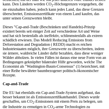
kann. Den Ländern werden CO
-Höchstgrenzen vorgegeben, die
2
sie einzuhalten haben, jedoch kann jedes Land, das diese Grenzen
überschreitet, Emissionszertifikate von einem Land kaufen, das
unter seinen Grenzwerten bleibt.
Dieses "Cap-and-Trade (Beschränken und Handeln)-Prinzip
existiert bereits seit einiger Zeit auf verschiedene Art und Weise
und hat sich bestenfalls als ineffektiv, schlimmstenfalls als extrem
schädlich erwiesen. Das Modell Reducing Emissions from
Deforestation and Degradation ( REDD) macht es reichen
Industriestaaten möglich, ihre Grenzwerte zu überschreiten, indem
sie ärmere, waldreiche Länder dafür bezahlen, dass diese weniger
Wälder abholzen. In vielen Fällen ist daraus eine neue Form von an
Bedingungen geknüpfter bilateraler Hilfe geworden, welche The
Economist als "Washington-Baum-Consensus" (1) bezeichnet, mit
einer Reihe bewährter baumbezogener politisch-ökonomischer
Rezepte.
Cap-and-Trade
Die EU hat ebenfalls ein Cap-and-Trade-System aufgebaut, das
besser bekannt ist als Emissionszertifikatehandel. Dieses wurde
geschaffen, um CO
-Emissionen mit einem Preis zu belegen, um
2
die Industrie zu ermutigen in CO
-arme Technologien zu
2