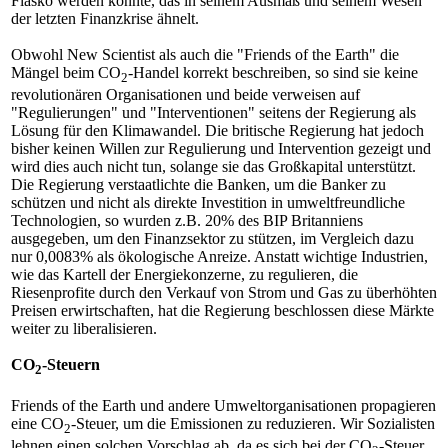
Fiasko werden könnte, das in seinem Ausmaß und seinem Wesen
der letzten Finanzkrise ähnelt.
Obwohl New Scientist als auch die "Friends of the Earth" die
Mängel beim CO
-Handel korrekt beschreiben, so sind sie keine
2
revolutionären Organisationen und beide verweisen auf
"Regulierungen" und "Interventionen" seitens der Regierung als
Lösung für den Klimawandel. Die britische Regierung hat jedoch
bisher keinen Willen zur Regulierung und Intervention gezeigt und
wird dies auch nicht tun, solange sie das Großkapital unterstützt.
Die Regierung verstaatlichte die Banken, um die Banker zu
schützen und nicht als direkte Investition in umweltfreundliche
Technologien, so wurden z.B. 20% des BIP Britanniens
ausgegeben, um den Finanzsektor zu stützen, im Vergleich dazu
nur 0,0083% als ökologische Anreize. Anstatt wichtige Industrien,
wie das Kartell der Energiekonzerne, zu regulieren, die
Riesenprofite durch den Verkauf von Strom und Gas zu überhöhten
Preisen erwirtschaften, hat die Regierung beschlossen diese Märkte
weiter zu liberalisieren.
CO
-Steuern
2
Friends of the Earth und andere Umweltorganisationen propagieren
eine CO
-Steuer, um die Emissionen zu reduzieren. Wir Sozialisten
2
lehnen einen solchen Vorschlag ab, da es sich bei der CO
-Steuer