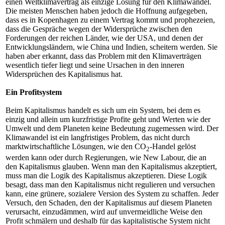
einen Weltklimavertrag als einzige Lösung für den Klimawandel.
Die meisten Menschen haben jedoch die Hoffnung aufgegeben,
dass es in Kopenhagen zu einem Vertrag kommt und prophezeien,
dass die Gespräche wegen der Widersprüche zwischen den
Forderungen der reichen Länder, wie der USA, und denen der
Entwicklungsländern, wie China und Indien, scheitern werden. Sie
haben aber erkannt, dass das Problem mit den Klimaverträgen
wesentlich tiefer liegt und seine Ursachen in den inneren
Widersprüchen des Kapitalismus hat.
Ein Profitsystem
Beim Kapitalismus handelt es sich um ein System, bei dem es
einzig und allein um kurzfristige Profite geht und Werten wie der
Umwelt und dem Planeten keine Bedeutung zugemessen wird. Der
Klimawandel ist ein langfristiges Problem, das nicht durch
marktwirtschaftliche Lösungen, wie den CO
-Handel gelöst
2
werden kann oder durch Regierungen, wie New Labour, die an
den Kapitalismus glauben. Wenn man den Kapitalismus akzeptiert,
muss man die Logik des Kapitalismus akzeptieren. Diese Logik
besagt, dass man den Kapitalismus nicht regulieren und versuchen
kann, eine grünere, sozialere Version des System zu schaffen. Jeder
Versuch, den Schaden, den der Kapitalismus auf diesem Planeten
verursacht, einzudämmen, wird auf unvermeidliche Weise den
Profit schmälern und deshalb für das kapitalistische System nicht