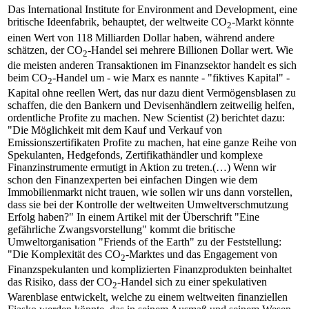
Das International Institute for Environment and Development, eine
britische Ideenfabrik, behauptet, der weltweite CO
-Markt könnte
2
einen Wert von 118 Milliarden Dollar haben, während andere
schätzen, der CO
-Handel sei mehrere Billionen Dollar wert. Wie
2
die meisten anderen Transaktionen im Finanzsektor handelt es sich
beim CO
-Handel um - wie Marx es nannte - "fiktives Kapital" -
2
Kapital ohne reellen Wert, das nur dazu dient Vermögensblasen zu
schaffen, die den Bankern und Devisenhändlern zeitweilig helfen,
ordentliche Profite zu machen. New Scientist (2) berichtet dazu:
"Die Möglichkeit mit dem Kauf und Verkauf von
Emissionszertifikaten Profite zu machen, hat eine ganze Reihe von
Spekulanten, Hedgefonds, Zertifikathändler und komplexe
Finanzinstrumente ermutigt in Aktion zu treten.(…) Wenn wir
schon den Finanzexperten bei einfachen Dingen wie dem
Immobilienmarkt nicht trauen, wie sollen wir uns dann vorstellen,
dass sie bei der Kontrolle der weltweiten Umweltverschmutzung
Erfolg haben?" In einem Artikel mit der Überschrift "Eine
gefährliche Zwangsvorstellung" kommt die britische
Umweltorganisation "Friends of the Earth" zu der Feststellung:
"Die Komplexität des CO
-Marktes und das Engagement von
2
Finanzspekulanten und komplizierten Finanzprodukten beinhaltet
das Risiko, dass der CO
-Handel sich zu einer spekulativen
2
Warenblase entwickelt, welche zu einem weltweiten finanziellen