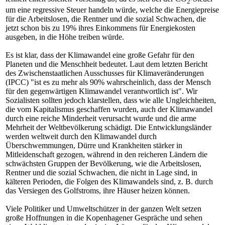
2
um eine regressive Steuer handeln würde, welche die Energiepreise
für die Arbeitslosen, die Rentner und die sozial Schwachen, die
jetzt schon bis zu 19% ihres Einkommens für Energiekosten
ausgeben, in die Höhe treiben würde.
Es ist klar, dass der Klimawandel eine große Gefahr für den
Planeten und die Menschheit bedeutet. Laut dem letzten Bericht
des Zwischenstaatlichen Ausschusses für Klimaveränderungen
(IPCC) "ist es zu mehr als 90% wahrscheinlich, dass der Mensch
für den gegenwärtigen Klimawandel verantwortlich ist". Wir
Sozialisten sollten jedoch klarstellen, dass wie alle Ungleichheiten,
die vom Kapitalismus geschaffen wurden, auch der Klimawandel
durch eine reiche Minderheit verursacht wurde und die arme
Mehrheit der Weltbevölkerung schädigt. Die Entwicklungsländer
werden weltweit durch den Klimawandel durch
Überschwemmungen, Dürre und Krankheiten stärker in
Mitleidenschaft gezogen, während in den reicheren Ländern die
schwächsten Gruppen der Bevölkerung, wie die Arbeitslosen,
Rentner und die sozial Schwachen, die nicht in Lage sind, in
kälteren Perioden, die Folgen des Klimawandels sind, z. B. durch
das Versiegen des Golfstroms, ihre Häuser heizen können.
Viele Politiker und Umweltschützer in der ganzen Welt setzen
große Hoffnungen in die Kopenhagener Gespräche und sehen