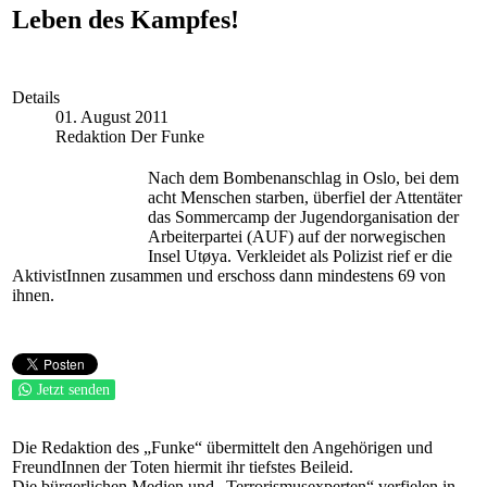
Leben des Kampfes!
Details
01. August 2011
Redaktion Der Funke
Nach dem Bombenanschlag in Oslo, bei dem
acht Menschen starben, überfiel der Attentäter
das Sommercamp der Jugendorganisation der
Arbeiterpartei (AUF) auf der norwegischen
Insel Utøya. Verkleidet als Polizist rief er die
AktivistInnen zusammen und erschoss dann mindestens 69 von
ihnen.
Jetzt senden
Die Redaktion des „Funke“ übermittelt den Angehörigen und
FreundInnen der Toten hiermit ihr tiefstes Beileid.
Die bürgerlichen Medien und „Terrorismusexperten“ verfielen in