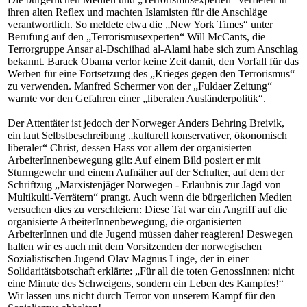
ihren alten Reflex und machten Islamisten für die Anschläge
verantwortlich. So meldete etwa die „New York Times“ unter
Berufung auf den „Terrorismusexperten“ Will McCants, die
Terrorgruppe Ansar al-Dschiihad al-Alami habe sich zum Anschlag
bekannt. Barack Obama verlor keine Zeit damit, den Vorfall für das
Werben für eine Fortsetzung des „Krieges gegen den Terrorismus“
zu verwenden. Manfred Schermer von der „Fuldaer Zeitung“
warnte vor den Gefahren einer „liberalen Ausländerpolitik“.
Der Attentäter ist jedoch der Norweger Anders Behring Breivik,
ein laut Selbstbeschreibung „kulturell konservativer, ökonomisch
liberaler“ Christ, dessen Hass vor allem der organisierten
ArbeiterInnenbewegung gilt: Auf einem Bild posiert er mit
Sturmgewehr und einem Aufnäher auf der Schulter, auf dem der
Schriftzug „Marxistenjäger Norwegen - Erlaubnis zur Jagd von
Multikulti-Verrätern“ prangt. Auch wenn die bürgerlichen Medien
versuchen dies zu verschleiern: Diese Tat war ein Angriff auf die
organisierte ArbeiterInnenbewegung, die organisierten
ArbeiterInnen und die Jugend müssen daher reagieren! Deswegen
halten wir es auch mit dem Vorsitzenden der norwegischen
Sozialistischen Jugend Olav Magnus Linge, der in einer
Solidaritätsbotschaft erklärte: „Für all die toten GenossInnen: nicht
eine Minute des Schweigens, sondern ein Leben des Kampfes!“
Wir lassen uns nicht durch Terror von unserem Kampf für den