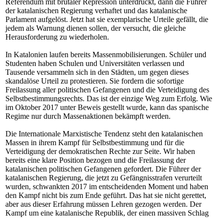
Referendum mit brutaler Repression unterdrückt, dann die Führer
der katalanischen Regierung verhaftet und das katalanische
Parlament aufgelöst. Jetzt hat sie exemplarische Urteile gefällt, die
jedem als Warnung dienen sollen, der versucht, die gleiche
Herausforderung zu wiederholen.
In Katalonien laufen bereits Massenmobilisierungen. Schüler und
Studenten haben Schulen und Universitäten verlassen und
Tausende versammeln sich in den Städten, um gegen dieses
skandalöse Urteil zu protestieren. Sie fordern die sofortige
Freilassung aller politischen Gefangenen und die Verteidigung des
Selbstbestimmungsrechts. Das ist der einzige Weg zum Erfolg. Wie
im Oktober 2017 unter Beweis gestellt wurde, kann das spanische
Regime nur durch Massenaktionen bekämpft werden.
Die Internationale Marxistische Tendenz steht den katalanischen
Massen in ihrem Kampf für Selbstbestimmung und für die
Verteidigung der demokratischen Rechte zur Seite. Wir haben
bereits eine klare Position bezogen und die Freilassung der
katalanischen politischen Gefangenen gefordert. Die Führer der
katalanischen Regierung, die jetzt zu Gefängnisstrafen verurteilt
wurden, schwankten 2017 im entscheidenden Moment und haben
den Kampf nicht bis zum Ende geführt. Das hat sie nicht gerettet,
aber aus dieser Erfahrung müssen Lehren gezogen werden. Der
Kampf um eine katalanische Republik, der einen massiven Schlag