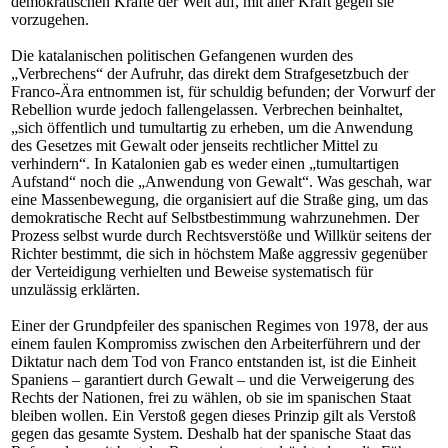
demokratischen Kräfte der Welt auf, mit aller Kraft gegen sie
vorzugehen.
Die katalanischen politischen Gefangenen wurden des
„Verbrechens“ der Aufruhr, das direkt dem Strafgesetzbuch der
Franco-Ära entnommen ist, für schuldig befunden; der Vorwurf der
Rebellion wurde jedoch fallengelassen. Verbrechen beinhaltet,
„sich öffentlich und tumultartig zu erheben, um die Anwendung
des Gesetzes mit Gewalt oder jenseits rechtlicher Mittel zu
verhindern“. In Katalonien gab es weder einen „tumultartigen
Aufstand“ noch die „Anwendung von Gewalt“. Was geschah, war
eine Massenbewegung, die organisiert auf die Straße ging, um das
demokratische Recht auf Selbstbestimmung wahrzunehmen. Der
Prozess selbst wurde durch Rechtsverstöße und Willkür seitens der
Richter bestimmt, die sich in höchstem Maße aggressiv gegenüber
der Verteidigung verhielten und Beweise systematisch für
unzulässig erklärten.
Einer der Grundpfeiler des spanischen Regimes von 1978, der aus
einem faulen Kompromiss zwischen den Arbeiterführern und der
Diktatur nach dem Tod von Franco entstanden ist, ist die Einheit
Spaniens – garantiert durch Gewalt – und die Verweigerung des
Rechts der Nationen, frei zu wählen, ob sie im spanischen Staat
bleiben wollen. Ein Verstoß gegen dieses Prinzip gilt als Verstoß
gegen das gesamte System. Deshalb hat der spanische Staat das