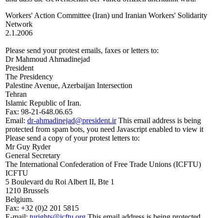
Workers' Action Committee (Iran) und Iranian Workers' Solidarity
Network
2.1.2006
Please send your protest emails, faxes or letters to:
Dr Mahmoud Ahmadinejad
President
The Presidency
Palestine Avenue, Azerbaijan Intersection
Tehran
Islamic Republic of Iran.
Fax: 98-21-648.06.65
Email:
dr-ahmadinejad@president.ir
This email address is being
protected from spam bots, you need Javascript enabled to view it
Please send a copy of your protest letters to:
Mr Guy Ryder
General Secretary
The International Confederation of Free Trade Unions (ICFTU)
ICFTU
5 Boulevard du Roi Albert II, Bte 1
1210 Brussels
Belgium.
Fax: +32 (0)2 201 5815
E-mail:
turights@icftu.org
This email address is being protected