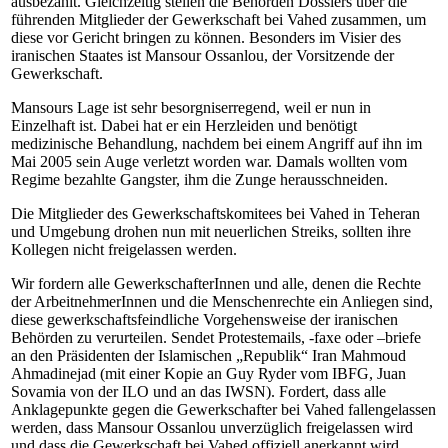
ausbezahlt. Gleichzeitig stellen die Behörden Dossiers über die
führenden Mitglieder der Gewerkschaft bei Vahed zusammen, um
diese vor Gericht bringen zu können. Besonders im Visier des
iranischen Staates ist Mansour Ossanlou, der Vorsitzende der
Gewerkschaft.
Mansours Lage ist sehr besorgniserregend, weil er nun in
Einzelhaft ist. Dabei hat er ein Herzleiden und benötigt
medizinische Behandlung, nachdem bei einem Angriff auf ihn im
Mai 2005 sein Auge verletzt worden war. Damals wollten vom
Regime bezahlte Gangster, ihm die Zunge herausschneiden.
Die Mitglieder des Gewerkschaftskomitees bei Vahed in Teheran
und Umgebung drohen nun mit neuerlichen Streiks, sollten ihre
Kollegen nicht freigelassen werden.
Wir fordern alle GewerkschafterInnen und alle, denen die Rechte
der ArbeitnehmerInnen und die Menschenrechte ein Anliegen sind,
diese gewerkschaftsfeindliche Vorgehensweise der iranischen
Behörden zu verurteilen. Sendet Protestemails, -faxe oder –briefe
an den Präsidenten der Islamischen „Republik“ Iran Mahmoud
Ahmadinejad (mit einer Kopie an Guy Ryder vom IBFG, Juan
Sovamia von der ILO und an das IWSN). Fordert, dass alle
Anklagepunkte gegen die Gewerkschafter bei Vahed fallengelassen
werden, dass Mansour Ossanlou unverzüglich freigelassen wird
und dass die Gewerkschaft bei Vahed offiziell anerkannt wird.