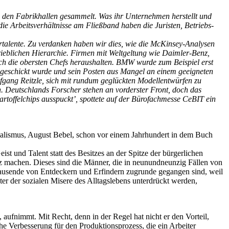
n den Fabrikhallen gesammelt. Was ihr Unternehmen herstellt und
ie Arbeitsverhältnisse am Fließband haben die Juristen, Betriebs-
talente. Zu verdanken haben wir dies, wie die McKinsey-Analysen
trieblichen Hierarchie. Firmen mit Weltgeltung wie Daimler-Benz,
ich die obersten Chefs heraushalten. BMW wurde zum Beispiel erst
 geschickt wurde und sein Posten aus Mangel an einem geeigneten
fgang Reitzle, sich mit rundum geglückten Modellentwürfen zu
ten. Deutschlands Forscher stehen an vorderster Front, doch das
rtoffelchips ausspuckt’, spottete auf der Bürofachmesse CeBIT ein
ozialismus, August Bebel, schon vor einem Jahrhundert in dem Buch
st und Talent statt des Besitzes an der Spitze der bürgerlichen
tz machen. Dieses sind die Männer, die in neunundneunzig Fällen von
ausende von Entdeckern und Erfindern zugrunde gegangen sind, weil
er der sozialen Misere des Alltagslebens unterdrückt werden,
, aufnimmt. Mit Recht, denn in der Regel hat nicht er den Vorteil,
he Verbesserung für den Produktionsprozess, die ein Arbeiter