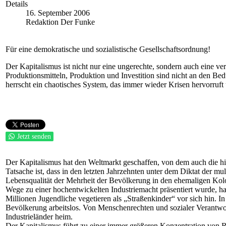
Details
16. September 2006
Redaktion Der Funke
Für eine demokratische und sozialistische Gesellschaftsordnung!
Der Kapitalismus ist nicht nur eine ungerechte, sondern auch eine 
Produktionsmitteln, Produktion und Investition sind nicht an den Bed
herrscht ein chaotisches System, das immer wieder Krisen hervorruft
Jetzt senden
Der Kapitalismus hat den Weltmarkt geschaffen, von dem auch die hi
Tatsache ist, dass in den letzten Jahrzehnten unter dem Diktat der 
Lebensqualität der Mehrheit der Bevölkerung in den ehemaligen Kolo
Wege zu einer hochentwickelten Industriemacht präsentiert wurde, h
Millionen Jugendliche vegetieren als „Straßenkinder“ vor sich hin. 
Bevölkerung arbeitslos. Von Menschenrechten und sozialer Verantwort
Industrieländer heim.
Der Kapitalismus führt zu einer immer größeren Konzentration von 