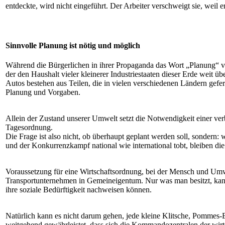
entdeckte, wird nicht eingeführt. Der Arbeiter verschweigt sie, weil 
Sinnvolle Planung ist nötig und möglich
Während die Bürgerlichen in ihrer Propaganda das Wort „Planung“ ver
der den Haushalt vieler kleinerer Industriestaaten dieser Erde weit ü
Autos bestehen aus Teilen, die in vielen verschiedenen Ländern gefe
Planung und Vorgaben.
Allein der Zustand unserer Umwelt setzt die Notwendigkeit einer v
Tagesordnung.
Die Frage ist also nicht, ob überhaupt geplant werden soll, sondern: 
und der Konkurrenzkampf national wie international tobt, bleiben d
Voraussetzung für eine Wirtschaftsordnung, bei der Mensch und Umw
Transportunternehmen in Gemeineigentum. Nur was man besitzt, kann
ihre soziale Bedürftigkeit nachweisen können.
Natürlich kann es nicht darum gehen, jede kleine Klitsche, Pommes-
weitgehend gewährleistet, dass sich die Kommandozentralen der wirt