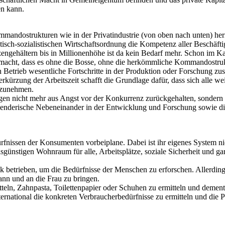
en kann.
mandostrukturen wie in der Privatindustrie (von oben nach unten) her
ratisch-sozialistischen Wirtschaftsordnung die Kompetenz aller Beschäft
gehältern bis in Millionenhöhe ist da kein Bedarf mehr. Schon im Ka
g gemacht, dass es ohne die Bosse, ohne die herkömmliche Kommandostru
n Betrieb wesentliche Fortschritte in der Produktion oder Forschung z
rkürzung der Arbeitszeit schafft die Grundlage dafür, dass sich alle we
ilzunehmen.
gen nicht mehr aus Angst vor der Konkurrenz zurückgehalten, sondern 
nderische Nebeneinander in der Entwicklung und Forschung sowie di
rfnissen der Konsumenten vorbeiplane. Dabei ist ihr eigenes System ni
ünstigen Wohnraum für alle, Arbeitsplätze, soziale Sicherheit und gara
k betrieben, um die Bedürfnisse der Menschen zu erforschen. Allerding
ann und an die Frau zu bringen.
teln, Zahnpasta, Toilettenpapier oder Schuhen zu ermitteln und demen
nternational die konkreten Verbraucherbedürfnisse zu ermitteln und die