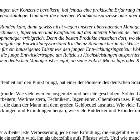
ungen der Konzerne bevölkern, hat jemals eine praktische Erfahrung i
ebotskataloge. Und über die einzelnen Produktionsprozesse oder über d
ie Runden kam, dann gewiss nicht wegen unserer überragenden Manager
 Technikern, Ingenieuren und Kaufleuten auf den unteren Ebenen der be
Topmanager erfolgreich. Denn die besten Produkte entstehen dort, wo s
langjährige Entwicklungsvorstand Karlheinz Rademacher in die Wüste
 für ein hauseigenes Talent wie den jungen Entwicklungsingenieur Wol
 die die junge Entwicklertruppe um Reitzle zu Höchstleistungen ansporn
nem deutschen Manager ist es egal, ob seine Fabrik Microchips oder Ka
ffenheit auf den Punkt bringt, hat einer der Pioniere des deutschen S
runde! Wie viele werden ausgenutzt und beiseite geschoben. Sollten Gei
 Arbeitern, Werkmeistern, Technikern, Ingenieuren, Chemikern usw. Pla
, die dann der Mann mit dem großen Geldbeutel ausnutzt. Wie viele T
eckungen und Erfindungen hergab, wie viele Entdecker und Erfinder unt
er Arbeiter jede Verbesserung, jede neue Erfindung, die eingeführt wird
 eingeführt wird, ihn als überzählig aufs Pflaster wirft. Und wie manc