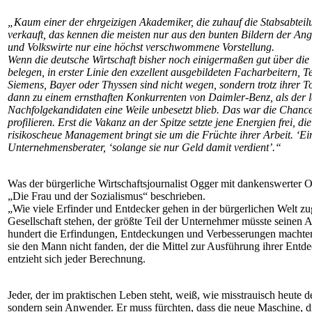
„Kaum einer der ehrgeizigen Akademiker, die zuhauf die Stabsabteil
verkauft, das kennen die meisten nur aus den bunten Bildern der Ang
und Volkswirte nur eine höchst verschwommene Vorstellung.
Wenn die deutsche Wirtschaft bisher noch einigermaßen gut über d
belegen, in erster Linie den exzellent ausgebildeten Facharbeitern,
Siemens, Bayer oder Thyssen sind nicht wegen, sondern trotz ihrer 
dann zu einem ernsthaften Konkurrenten von Daimler-Benz, als der 
Nachfolgekandidaten eine Weile unbesetzt blieb. Das war die Chance
profilieren. Erst die Vakanz an der Spitze setzte jene Energien frei,
risikoscheue Management bringt sie um die Früchte ihrer Arbeit. ‘Ei
Unternehmensberater, ‘solange sie nur Geld damit verdient’.“
Was der bürgerliche Wirtschaftsjournalist Ogger mit dankenswerter O
„Die Frau und der Sozialismus“ beschrieben.
„Wie viele Erfinder und Entdecker gehen in der bürgerlichen Welt zug
Gesellschaft stehen, der größte Teil der Unternehmer müsste seinen
hundert die Erfindungen, Entdeckungen und Verbesserungen machten
sie den Mann nicht fanden, der die Mittel zur Ausführung ihrer Entd
entzieht sich jeder Berechnung.
Jeder, der im praktischen Leben steht, weiß, wie misstrauisch heute d
sondern sein Anwender. Er muss fürchten, dass die neue Maschine, die