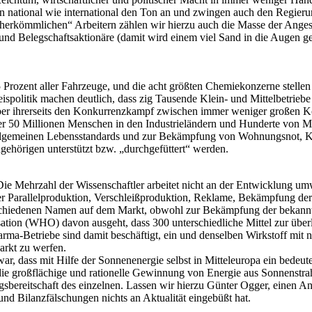
en national wie international den Ton an und zwingen auch den Regieru
 „herkömmlichen“ Arbeitern zählen wir hierzu auch die Masse der Anges
nd Belegschaftsaktionäre (damit wird einem viel Sand in die Augen gest
rozent aller Fahrzeuge, und die acht größten Chemiekonzerne stellen 5
reispolitik machen deutlich, dass zig Tausende Klein- und Mittelbetrie
aber ihrerseits den Konkurrenzkampf zwischen immer weniger großen 
er 50 Millionen Menschen in den Industrieländern und Hunderte von Mi
s allgemeinen Lebensstandards und zur Bekämpfung von Wohnungsnot, K
gehörigen unterstützt bzw. „durchgefüttert“ werden.
. Die Mehrzahl der Wissenschaftler arbeitet nicht an der Entwicklung 
r Parallelproduktion, Verschleißproduktion, Reklame, Bekämpfung der 
hiedenen Namen auf dem Markt, obwohl zur Bekämpfung der bekannten
ation (WHO) davon ausgeht, dass 300 unterschiedliche Mittel zur üb
rma-Betriebe sind damit beschäftigt, ein und denselben Wirkstoff mit 
rkt zu werfen.
r, dass mit Hilfe der Sonnenenergie selbst in Mitteleuropa ein bedeu
e die großflächige und rationelle Gewinnung von Energie aus Sonnenstra
ngsbereitschaft des einzelnen. Lassen wir hierzu Günter Ogger, einen
 und Bilanzfälschungen nichts an Aktualität eingebüßt hat.