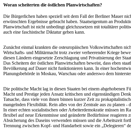
Woran scheiterten die östlichen Planwirtschaften?
Die Bürgerlichen haben speziell seit dem Fall der Berliner Mauer nich
erwünschten Ergebnisse gebracht haben. Staatseigentum an Produktion
Planwirtschaft ist nicht unbedingt gleichzusetzen mit totalitärer po
auch eine faschistische Diktatur geben kann.
Zunächst einmal krankten die osteuropäischen Volkswirtschaften nic
Wirtschafts- und Militärmacht trotz zweier verheerender Kriege beweis
diesen Ländern eingesetzte Zerschlagung und Privatisierung der Staat
Das Scheitern der östlichen Planwirtschaften beweist, dass eben st
Bevölkerung auf Dauer nicht funktionieren kann. In einer hochentwicke
Planungsbehörde in Moskau, Warschau oder anderswo dem hintersten Be
Die politische Macht lag in diesen Staaten bei einem abgehobenen Fü
Macht und Prestige jeden Ansatz kritischen und eigenständigen Denk
Tatsache, dass viele von ihnen binnen kurzer Zeit zu prokapitalistis
mangelnden Flexibilität. Rein alles von der Zentrale aus zu planen 
In einer echten sozialistischen oder Arbeiterdemokratie müssen im R
flexibel auf neue Erkenntnisse und geänderte Bedürfnisse reagieren 
Absicherung des Daseins verwenden müssen und die Arbeitszeit fortla
Trennung zwischen Kopf- und Handarbeit sowie ein „Delegieren“ der