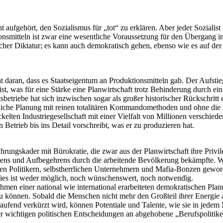
t aufgehört, den Sozialismus für „tot“ zu erklären. Aber jeder Sozialist
smitteln ist zwar eine wesentliche Voraussetzung für den Übergang in 
litischer Diktatur; es kann auch demokratisch gehen, ebenso wie es auf 
ht daran, dass es Staatseigentum an Produktionsmitteln gab. Der Aufst
t, was für eine Stärke eine Planwirtschaft trotz Behinderung durch ein 
sbetriebe hat sich inzwischen sogar als großer historischer Rückschrit
aatliche Planung mit reinen totalitären Kommandomethoden und ohne di
lten Industriegesellschaft mit einer Vielfalt von Millionen verschieden
trieb bis ins Detail vorschreibt, was er zu produzieren hat.
hrungskader mit Bürokratie, die zwar aus der Planwirtschaft ihre Priv
ens und Aufbegehrens durch die arbeitende Bevölkerung bekämpfte. Wie 
chen Politikern, selbstherrlichen Unternehmern und Mafia-Bonzen gewor
- dies ist weder möglich, noch wünschenswert, noch notwendig.
ahmen einer national wie international erarbeiteten demokratischen Pl
zu können. Sobald die Menschen nicht mehr den Großteil ihrer Energie 
ufend verkürzt wird, können Potentiale und Talente, wie sie in jedem 
 wichtigen politischen Entscheidungen an abgehobene „Berufspolitike