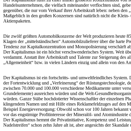
Handelsunternehmen, die vielfach miteinander verflochten sind, geb
gegenüber, die nur vom Verkauf ihrer Arbeitskraft leben: neben den
Maßgeblich in den großen Konzernen sind natürlich nicht die Klein- u
Aktienpaketen.
Die zwölf größten Automobilkonzerne der Welt produzieren heute 85 P
Klagen der „mittelständischen“ Automobilzulieferer über die harte P
Tendenz zur Kapitalkonzentration und Monopolisierung verschärft 
Der Kapitalismus ist ein höchst verschwenderisches System. Weit üb
verdammt. Anstatt ihre Arbeitskraft und Talente zur Steigerung de
„Allgemeinheit“ bzw. in vielen Ländern einzig und allein von den An
Der Kapitalismus ist ein fortschritts- und umweltfeindliches System
der Fortentwicklung und „Verfeinerung“ der Rüstungstechnologie, de
zwischen 70.000 und 100.000 verschiedene Medikamente unter versc
Grundelemente) ausreichen würden und die Welt-Gesundheitsorganis
würden. Ganze Stäbe hochdotierter Wissenschaftler der einzelnen Pha
klingendem Namen und mit Hilfe eines Reklamefeldzuges auf den Ma
Beispiel Energieversorgung: Obwohl schon vor 100 Jahren bekannt wa
vor das engstirnige Profitinteresse der Mineralöl- und Atomindustri
Der Kapitalismus hemmt die Privatinitiative, Kompetenz und Leistu
Nadelstreifen“ schon zehn Jahre alt ist, aber angesichts der Skandale