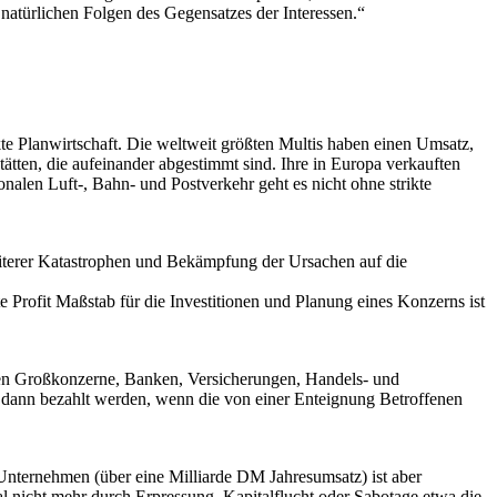
e natürlichen Folgen des Gegensatzes der Interessen.“
te Planwirtschaft. Die weltweit größten Multis haben einen Umsatz,
stätten, die aufeinander abgestimmt sind. Ihre in Europa verkauften
nalen Luft-, Bahn- und Postverkehr geht es nicht ohne strikte
eiterer Katastrophen und Bekämpfung der Ursachen auf die
te Profit Maßstab für die Investitionen und Planung eines Konzerns ist
den Großkonzerne, Banken, Versicherungen, Handels- und
 dann bezahlt werden, wenn die von einer Enteignung Betroffenen
Unternehmen (über eine Milliarde DM Jahresumsatz) ist aber
l nicht mehr durch Erpressung, Kapitalflucht oder Sabotage etwa die