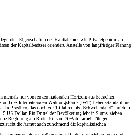
ndlegenden Eigenschaften des Kapitalismus wie Privateigentum an
en der Kapitalbesitzer orientiert. Anstelle von langfristiger Planung
em niemals nur vom engen nationalen Horizont aus betrachten.
bank und des Internationalen Währungsfonds (IWF) Lebensstandard und
. In Brasilien, das noch vor 10 Jahren als „Schwellenland“ auf dem
5 US-Dollar. Ein Drittel der Bevölkerung lebt in Slums, sieben
ehme Regierung am Ruder ist, sind 70% der arbeitsfähigen
tzt sucht die Armut auch zunehmend die kapitalistischen
Händen. Immer weniger Großkonzerne, Banken, Versicherungen und