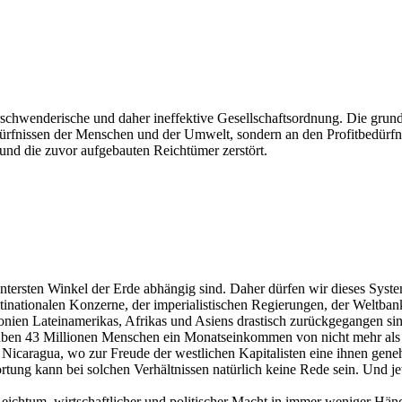
verschwenderische und daher ineffektive Gesellschaftsordnung. Die gru
ürfnissen der Menschen und der Umwelt, sondern an den Profitbedürfniss
 und die zuvor aufgebauten Reichtümer zerstört.
ntersten Winkel der Erde abhängig sind. Daher dürfen wir dieses Syst
multinationalen Konzerne, der imperialistischen Regierungen, der Welt
nien Lateinamerikas, Afrikas und Asiens drastisch zurückgegangen sind
aben 43 Millionen Menschen ein Monatseinkommen von nicht mehr als 1
In Nicaragua, wo zur Freude der westlichen Kapitalisten eine ihnen gen
ung kann bei solchen Verhältnissen natürlich keine Rede sein. Und je
Reichtum, wirtschaftlicher und politischer Macht in immer weniger 