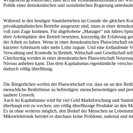
Politik einer demokratischen und sozialistischen Regierung unterlauf
Während in den heutigen Staatsbetrieben im Grunde die gleichen Kom
privatkapitalistischen Betriebe ausgesetzt sind, muss in einer demok
voll zum Zuge kommen. Für abgehobene „Manager“ mit Jahres-Spitzen
ihrer Arbeitsplätze den Betrieb besetzten, kurzzeitig die Erfahrun
der Arbeit zu haben. Wenn in einer demokratischen Planwirtschaft ei
kürzerer Arbeitszeit oder mehr Lohn zugute. Und eine fortlaufende Ve
Verwaltung und Kontrolle in Betrieb, Wirtschaft und Gesellschaft te
Gleichzeitig werden in einer demokratischen Planwirtschaft Neuerun
Niveau anheben kann. Das dem Kapitalismus eigentümliche verschwe
dadurch völlig überflüssig.
Die Bürgerlichen werfen der Planwirtschaft vor, dass sie an den Bedü
menschliche Bedürfnisse zu befriedigen: menschenwürdigen und preisg
saubere Umwelt.
Auch im Kapitalismus wird für viel Geld Marktforschung und Statisti
überhaupt erst zu wecken, um völlig überflüssige Produkte an den M
Es ist ohne weiteres möglich, den Bedarf der Menschen an Lebensmit
Mikroelektronik bereitet es durchaus keine Probleme, national und i