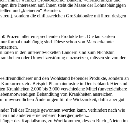
ngen ihre Interessen auf. Ihnen steht die Masse der Lohnabhängigen
tellten und „kleineren“ Beamten.
reut), sondern die einflussreichen Großaktionäre mit ihren riesigen
0 Prozent aller entsprechenden Produkte her. Die lautstarken
be nur formal unabhängig sind. Diese schon von Marx erkannte
Konzernen.
llionen in den unterentwickelten Ländern sind zum Nichtstun
rankheiten oder Umweltzerstörung einzusetzen, müssen sie von der
umweltfreundlicherer und den Wohlstand hebender Produkte, sondern an
Konkurrenz etc. Beispiel Pharmaindustrie in Deutschland: Hier sind
 Krankheiten 2.000 bis 3.000 verschiedene Mittel (unverzichtbare
erlebensnotwendigen Behandlung von Krankheiten ausreichen
nur unwesentlichen Änderungen für die Wirksamkeit, dafür aber gut
tender Teil der Energie gewonnen werden kann, verhindert nach wie
hlen und anderen erneuerbaren Energiequellen...
 Anhänger des Kapitalismus, zu Wort kommen, dessen Buch „Nieten im