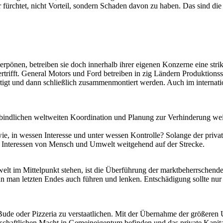
er fürchtet, nicht Vorteil, sondern Schaden davon zu haben. Das sind di
pönen, betreiben sie doch innerhalb ihrer eigenen Konzerne eine strik
bertrifft. General Motors und Ford betreiben in zig Ländern Produktions
rtigt und dann schließlich zusammenmontiert werden. Auch im internatio
erbindlichen weltweiten Koordination und Planung zur Verhinderung w
wie, in wessen Interesse und unter wessen Kontrolle? Solange der priva
ie Interessen von Mensch und Umwelt weitgehend auf der Strecke.
elt im Mittelpunkt stehen, ist die Überführung der marktbeherrschen
 man letzten Endes auch führen und lenken. Entschädigung sollte nur
Bude oder Pizzeria zu verstaatlichen. Mit der Übernahme der größeren 
schaftlichen Macht in Gemeineigentum befinden und das private Kapita