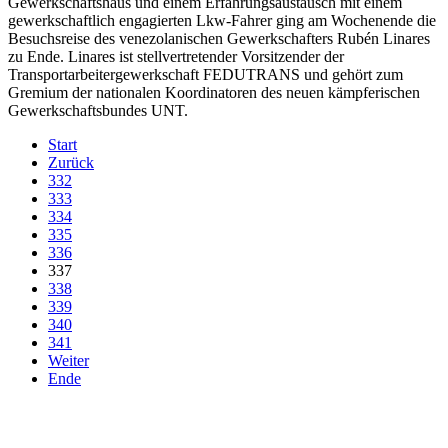
Gewerkschaftshaus und einem Erfahrungsaustausch mit einem
gewerkschaftlich engagierten Lkw-Fahrer ging am Wochenende die
Besuchsreise des venezolanischen Gewerkschafters Rubén Linares
zu Ende. Linares ist stellvertretender Vorsitzender der
Transportarbeitergewerkschaft FEDUTRANS und gehört zum
Gremium der nationalen Koordinatoren des neuen kämpferischen
Gewerkschaftsbundes UNT.
Start
Zurück
332
333
334
335
336
337
338
339
340
341
Weiter
Ende
derfunke.de verwendet Cookies!