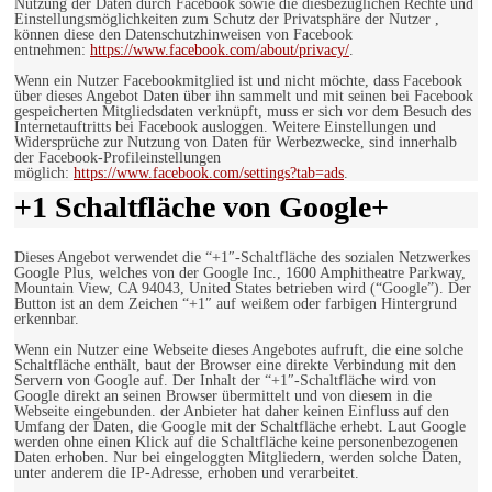
Nutzung der Daten durch Facebook sowie die diesbezüglichen Rechte und
Einstellungsmöglichkeiten zum Schutz der Privatsphäre der Nutzer ,
können diese den Datenschutzhinweisen von Facebook
entnehmen:
https://www.facebook.com/about/privacy/
.
Wenn ein Nutzer Facebookmitglied ist und nicht möchte, dass Facebook
über dieses Angebot Daten über ihn sammelt und mit seinen bei Facebook
gespeicherten Mitgliedsdaten verknüpft, muss er sich vor dem Besuch des
Internetauftritts bei Facebook ausloggen. Weitere Einstellungen und
Widersprüche zur Nutzung von Daten für Werbezwecke, sind innerhalb
der Facebook-Profileinstellungen
möglich:
https://www.facebook.com/settings?tab=ads
.
+1 Schaltfläche von Google+
Dieses Angebot verwendet die “+1″-Schaltfläche des sozialen Netzwerkes
Google Plus, welches von der Google Inc., 1600 Amphitheatre Parkway,
Mountain View, CA 94043, United States betrieben wird (“Google”). Der
Button ist an dem Zeichen “+1″ auf weißem oder farbigen Hintergrund
erkennbar.
Wenn ein Nutzer eine Webseite dieses Angebotes aufruft, die eine solche
Schaltfläche enthält, baut der Browser eine direkte Verbindung mit den
Servern von Google auf. Der Inhalt der “+1″-Schaltfläche wird von
Google direkt an seinen Browser übermittelt und von diesem in die
Webseite eingebunden. der Anbieter hat daher keinen Einfluss auf den
Umfang der Daten, die Google mit der Schaltfläche erhebt. Laut Google
werden ohne einen Klick auf die Schaltfläche keine personenbezogenen
Daten erhoben. Nur bei eingeloggten Mitgliedern, werden solche Daten,
unter anderem die IP-Adresse, erhoben und verarbeitet.