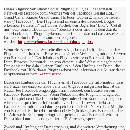
Dieses Angebot verwendet Social Plugins ("Plugins") des sozialen
Netzwerkes facebook.com, welches von der Facebook Ireland Ltd., 4
Grand Canal Square, Grand Canal Harbour, Dublin 2, Irland betrieben
wird ("Facebook"). Die Plugins sind an einem der Facebook Logos
erkennbar (weißes „f“ auf blauer Kachel, den Begriffen "Like", "Gefällt
mir" oder einem „Daumen hoch“-Zeichen) oder sind mit dem Zusatz
"Facebook Social Plugin" gekennzeichnet. Die Liste und das Aussehen der
Facebook Social Plugins kann hier eingesehen
werden:
https://developers.facebook.com/docs/plugins/
.
Wenn ein Nutzer eine Webseite dieses Angebots aufruft, die ein solches
Plugin enthält, baut sein Browser eine direkte Verbindung mit den Servern
von Facebook auf. Der Inhalt des Plugins wird von Facebook direkt an
Ihren Browser übermittelt und von diesem in die Webseite eingebunden.
Der Anbieter hat daher keinen Einfluss auf den Umfang der Daten, die
Facebook mit Hilfe dieses Plugins erhebt und informiert die Nutzer daher
entsprechend seinem
Kenntnisstand
:
Durch die Einbindung der Plugins erhält Facebook die Information, dass
ein Nutzer die entsprechende Seite des Angebots aufgerufen hat. Ist der
Nutzer bei Facebook eingeloggt, kann Facebook den Besuch seinem
Facebook-Konto zuordnen. Wenn Nutzer mit den Plugins interagieren,
zum Beispiel den Like Button betätigen oder einen Kommentar abgeben,
wird die entsprechende Information von Ihrem Browser direkt an
Facebook übermittelt und dort gespeichert. Falls ein Nutzer kein Mitglied
von Facebook ist, besteht trotzdem die Möglichkeit, dass Facebook seine
IP-Adresse in Erfahrung bringt und speichert. Laut Facebook wird in
Deutschland nur eine anonymisierte IP-Adresse gespeichert.
Zweck und Umfang der Datenerhebung und die weitere Verarbeitung und