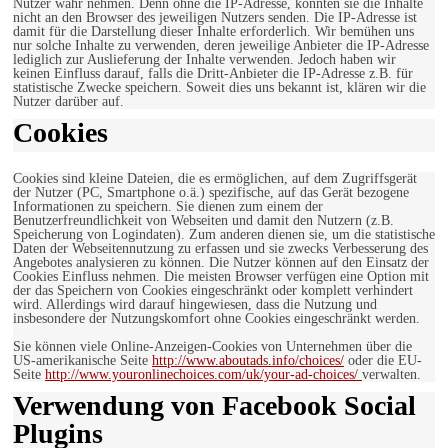
Nutzer wahr nehmen. Denn ohne die IP-Adresse, könnten sie die Inhalte
nicht an den Browser des jeweiligen Nutzers senden. Die IP-Adresse ist
damit für die Darstellung dieser Inhalte erforderlich. Wir bemühen uns
nur solche Inhalte zu verwenden, deren jeweilige Anbieter die IP-Adresse
lediglich zur Auslieferung der Inhalte verwenden. Jedoch haben wir
keinen Einfluss darauf, falls die Dritt-Anbieter die IP-Adresse z.B. für
statistische Zwecke speichern. Soweit dies uns bekannt ist, klären wir die
Nutzer darüber auf.
Cookies
Cookies sind kleine Dateien, die es ermöglichen, auf dem Zugriffsgerät
der Nutzer (PC, Smartphone o.ä.) spezifische, auf das Gerät bezogene
Informationen zu speichern. Sie dienen zum einem der
Benutzerfreundlichkeit von Webseiten und damit den Nutzern (z.B.
Speicherung von Logindaten). Zum anderen dienen sie, um die statistische
Daten der Webseitennutzung zu erfassen und sie zwecks Verbesserung des
Angebotes analysieren zu können. Die Nutzer können auf den Einsatz der
Cookies Einfluss nehmen. Die meisten Browser verfügen eine Option mit
der das Speichern von Cookies eingeschränkt oder komplett verhindert
wird. Allerdings wird darauf hingewiesen, dass die Nutzung und
insbesondere der Nutzungskomfort ohne Cookies eingeschränkt werden.
Sie können viele Online-Anzeigen-Cookies von Unternehmen über die
US-amerikanische Seite
http://www.aboutads.info/choices/
oder die EU-
Seite
http://www.youronlinechoices.com/uk/your-ad-choices/
verwalten.
Verwendung von Facebook Social
Plugins