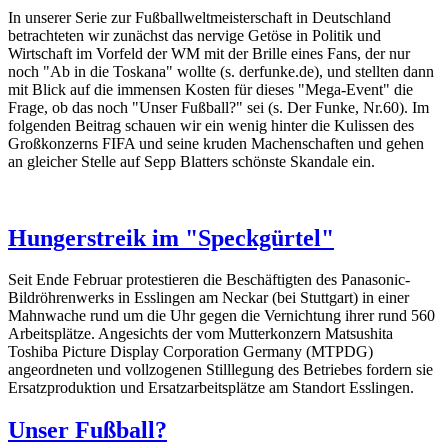
In unserer Serie zur Fußballweltmeisterschaft in Deutschland
betrachteten wir zunächst das nervige Getöse in Politik und
Wirtschaft im Vorfeld der WM mit der Brille eines Fans, der nur
noch "Ab in die Toskana" wollte (s. derfunke.de), und stellten dann
mit Blick auf die immensen Kosten für dieses "Mega-Event" die
Frage, ob das noch "Unser Fußball?" sei (s. Der Funke, Nr.60). Im
folgenden Beitrag schauen wir ein wenig hinter die Kulissen des
Großkonzerns FIFA und seine kruden Machenschaften und gehen
an gleicher Stelle auf Sepp Blatters schönste Skandale ein.
Hungerstreik im "Speckgürtel"
Seit Ende Februar protestieren die Beschäftigten des Panasonic-
Bildröhrenwerks in Esslingen am Neckar (bei Stuttgart) in einer
Mahnwache rund um die Uhr gegen die Vernichtung ihrer rund 560
Arbeitsplätze. Angesichts der vom Mutterkonzern Matsushita
Toshiba Picture Display Corporation Germany (MTPDG)
angeordneten und vollzogenen Stilllegung des Betriebes fordern sie
Ersatzproduktion und Ersatzarbeitsplätze am Standort Esslingen.
Unser Fußball?