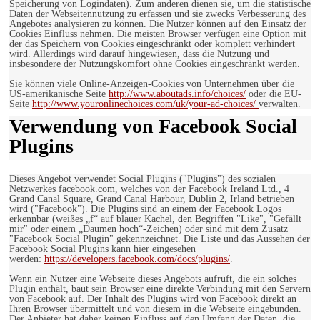
Speicherung von Logindaten). Zum anderen dienen sie, um die statistische
Daten der Webseitennutzung zu erfassen und sie zwecks Verbesserung des
Angebotes analysieren zu können. Die Nutzer können auf den Einsatz der
Cookies Einfluss nehmen. Die meisten Browser verfügen eine Option mit
der das Speichern von Cookies eingeschränkt oder komplett verhindert
wird. Allerdings wird darauf hingewiesen, dass die Nutzung und
insbesondere der Nutzungskomfort ohne Cookies eingeschränkt werden.
Sie können viele Online-Anzeigen-Cookies von Unternehmen über die
US-amerikanische Seite
http://www.aboutads.info/choices/
oder die EU-
Seite
http://www.youronlinechoices.com/uk/your-ad-choices/
verwalten.
Verwendung von Facebook Social
Plugins
Dieses Angebot verwendet Social Plugins ("Plugins") des sozialen
Netzwerkes facebook.com, welches von der Facebook Ireland Ltd., 4
Grand Canal Square, Grand Canal Harbour, Dublin 2, Irland betrieben
wird ("Facebook"). Die Plugins sind an einem der Facebook Logos
erkennbar (weißes „f“ auf blauer Kachel, den Begriffen "Like", "Gefällt
mir" oder einem „Daumen hoch“-Zeichen) oder sind mit dem Zusatz
"Facebook Social Plugin" gekennzeichnet. Die Liste und das Aussehen der
Facebook Social Plugins kann hier eingesehen
werden:
https://developers.facebook.com/docs/plugins/
.
Wenn ein Nutzer eine Webseite dieses Angebots aufruft, die ein solches
Plugin enthält, baut sein Browser eine direkte Verbindung mit den Servern
von Facebook auf. Der Inhalt des Plugins wird von Facebook direkt an
Ihren Browser übermittelt und von diesem in die Webseite eingebunden.
Der Anbieter hat daher keinen Einfluss auf den Umfang der Daten, die