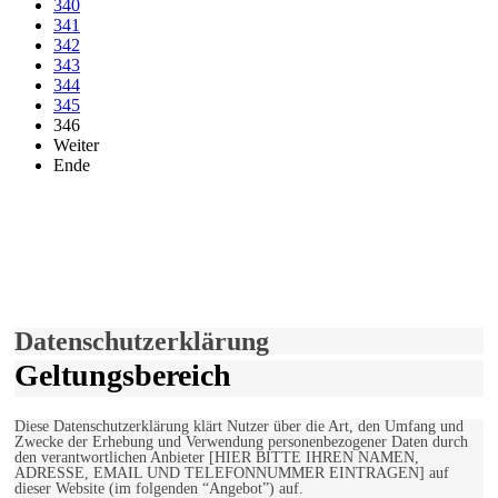
340
341
342
343
344
345
346
Weiter
Ende
derfunke.de verwendet Cookies!
Hiermit stimmen Sie der weiteren Nutzung unserer Seite und der
Verwendung von Cookies zu.
Mehr erfahren
Einverstanden!
Datenschutzerklärung
Geltungsbereich
Diese Datenschutzerklärung klärt Nutzer über die Art, den Umfang und
Zwecke der Erhebung und Verwendung personenbezogener Daten durch
den verantwortlichen Anbieter [HIER BITTE IHREN NAMEN,
ADRESSE, EMAIL UND TELEFONNUMMER EINTRAGEN] auf
dieser Website (im folgenden “Angebot”) auf.