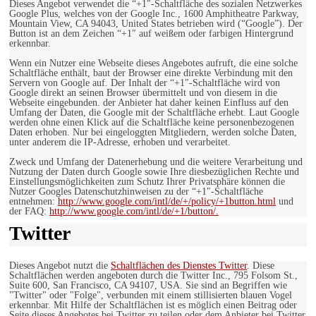
Dieses Angebot verwendet die “+1″-Schaltfläche des sozialen Netzwerkes
Google Plus, welches von der Google Inc., 1600 Amphitheatre Parkway,
Mountain View, CA 94043, United States betrieben wird (“Google”). Der
Button ist an dem Zeichen “+1″ auf weißem oder farbigen Hintergrund
erkennbar.
Wenn ein Nutzer eine Webseite dieses Angebotes aufruft, die eine solche
Schaltfläche enthält, baut der Browser eine direkte Verbindung mit den
Servern von Google auf. Der Inhalt der “+1″-Schaltfläche wird von
Google direkt an seinen Browser übermittelt und von diesem in die
Webseite eingebunden. der Anbieter hat daher keinen Einfluss auf den
Umfang der Daten, die Google mit der Schaltfläche erhebt. Laut Google
werden ohne einen Klick auf die Schaltfläche keine personenbezogenen
Daten erhoben. Nur bei eingeloggten Mitgliedern, werden solche Daten,
unter anderem die IP-Adresse, erhoben und verarbeitet.
Zweck und Umfang der Datenerhebung und die weitere Verarbeitung und
Nutzung der Daten durch Google sowie Ihre diesbezüglichen Rechte und
Einstellungsmöglichkeiten zum Schutz Ihrer Privatsphäre können die
Nutzer Googles Datenschutzhinweisen zu der “+1″-Schaltfläche
entnehmen:
http://www.google.com/intl/de/+/policy/+1button.html
und
der FAQ:
http://www.google.com/intl/de/+1/button/.
Twitter
Dieses Angebot nutzt die
Schaltflächen des Dienstes Twitter
. Diese
Schaltflächen werden angeboten durch die Twitter Inc., 795 Folsom St.,
Suite 600, San Francisco, CA 94107, USA. Sie sind an Begriffen wie
"Twitter" oder "Folge", verbunden mit einem stillisierten blauen Vogel
erkennbar. Mit Hilfe der Schaltflächen ist es möglich einen Beitrag oder
Seite dieses Angebotes bei Twitter zu teilen oder dem Anbieter bei Twitter