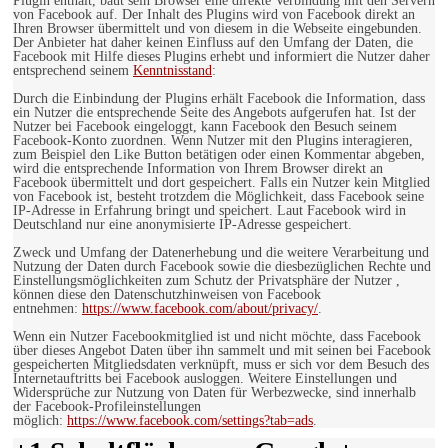
Plugin enthält, baut sein Browser eine direkte Verbindung mit den Servern
von Facebook auf. Der Inhalt des Plugins wird von Facebook direkt an
Ihren Browser übermittelt und von diesem in die Webseite eingebunden.
Der Anbieter hat daher keinen Einfluss auf den Umfang der Daten, die
Facebook mit Hilfe dieses Plugins erhebt und informiert die Nutzer daher
entsprechend seinem
Kenntnisstand
:
Durch die Einbindung der Plugins erhält Facebook die Information, dass
ein Nutzer die entsprechende Seite des Angebots aufgerufen hat. Ist der
Nutzer bei Facebook eingeloggt, kann Facebook den Besuch seinem
Facebook-Konto zuordnen. Wenn Nutzer mit den Plugins interagieren,
zum Beispiel den Like Button betätigen oder einen Kommentar abgeben,
wird die entsprechende Information von Ihrem Browser direkt an
Facebook übermittelt und dort gespeichert. Falls ein Nutzer kein Mitglied
von Facebook ist, besteht trotzdem die Möglichkeit, dass Facebook seine
IP-Adresse in Erfahrung bringt und speichert. Laut Facebook wird in
Deutschland nur eine anonymisierte IP-Adresse gespeichert.
Zweck und Umfang der Datenerhebung und die weitere Verarbeitung und
Nutzung der Daten durch Facebook sowie die diesbezüglichen Rechte und
Einstellungsmöglichkeiten zum Schutz der Privatsphäre der Nutzer ,
können diese den Datenschutzhinweisen von Facebook
entnehmen:
https://www.facebook.com/about/privacy/
.
Wenn ein Nutzer Facebookmitglied ist und nicht möchte, dass Facebook
über dieses Angebot Daten über ihn sammelt und mit seinen bei Facebook
gespeicherten Mitgliedsdaten verknüpft, muss er sich vor dem Besuch des
Internetauftritts bei Facebook ausloggen. Weitere Einstellungen und
Widersprüche zur Nutzung von Daten für Werbezwecke, sind innerhalb
der Facebook-Profileinstellungen
möglich:
https://www.facebook.com/settings?tab=ads
.