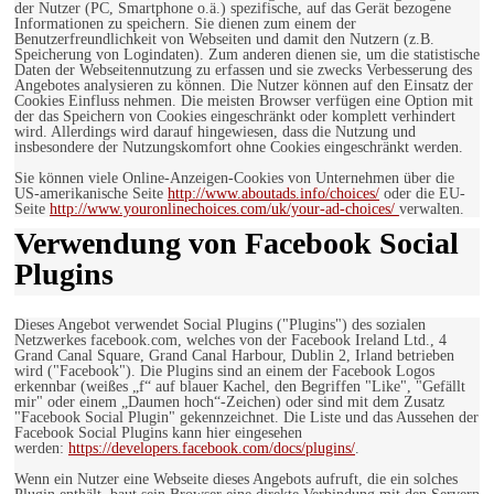
der Nutzer (PC, Smartphone o.ä.) spezifische, auf das Gerät bezogene
Informationen zu speichern. Sie dienen zum einem der
Benutzerfreundlichkeit von Webseiten und damit den Nutzern (z.B.
Speicherung von Logindaten). Zum anderen dienen sie, um die statistische
Daten der Webseitennutzung zu erfassen und sie zwecks Verbesserung des
Angebotes analysieren zu können. Die Nutzer können auf den Einsatz der
Cookies Einfluss nehmen. Die meisten Browser verfügen eine Option mit
der das Speichern von Cookies eingeschränkt oder komplett verhindert
wird. Allerdings wird darauf hingewiesen, dass die Nutzung und
insbesondere der Nutzungskomfort ohne Cookies eingeschränkt werden.
Sie können viele Online-Anzeigen-Cookies von Unternehmen über die
US-amerikanische Seite
http://www.aboutads.info/choices/
oder die EU-
Seite
http://www.youronlinechoices.com/uk/your-ad-choices/
verwalten.
Verwendung von Facebook Social
Plugins
Dieses Angebot verwendet Social Plugins ("Plugins") des sozialen
Netzwerkes facebook.com, welches von der Facebook Ireland Ltd., 4
Grand Canal Square, Grand Canal Harbour, Dublin 2, Irland betrieben
wird ("Facebook"). Die Plugins sind an einem der Facebook Logos
erkennbar (weißes „f“ auf blauer Kachel, den Begriffen "Like", "Gefällt
mir" oder einem „Daumen hoch“-Zeichen) oder sind mit dem Zusatz
"Facebook Social Plugin" gekennzeichnet. Die Liste und das Aussehen der
Facebook Social Plugins kann hier eingesehen
werden:
https://developers.facebook.com/docs/plugins/
.
Wenn ein Nutzer eine Webseite dieses Angebots aufruft, die ein solches