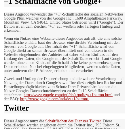
+1 Schaltfläche von Google+
Dieses Angebot verwendet die “+1″-Schaltfläche des sozialen Netzwerkes
Google Plus, welches von der Google Inc., 1600 Amphitheatre Parkway,
Mountain View, CA 94043, United States betrieben wird (“Google”). Der
Button ist an dem Zeichen “+1″ auf weißem oder farbigen Hintergrund
erkennbar.
Wenn ein Nutzer eine Webseite dieses Angebotes aufruft, die eine solche
Schaltfläche enthält, baut der Browser eine direkte Verbindung mit den
Servern von Google auf. Der Inhalt der “+1″-Schaltfläche wird von
Google direkt an seinen Browser übermittelt und von diesem in die
Webseite eingebunden. der Anbieter hat daher keinen Einfluss auf den
Umfang der Daten, die Google mit der Schaltfläche erhebt. Laut Google
werden ohne einen Klick auf die Schaltfläche keine personenbezogenen
Daten erhoben. Nur bei eingeloggten Mitgliedern, werden solche Daten,
unter anderem die IP-Adresse, erhoben und verarbeitet.
Zweck und Umfang der Datenerhebung und die weitere Verarbeitung und
Nutzung der Daten durch Google sowie Ihre diesbezüglichen Rechte und
Einstellungsmöglichkeiten zum Schutz Ihrer Privatsphäre können die
Nutzer Googles Datenschutzhinweisen zu der “+1″-Schaltfläche
entnehmen:
http://www.google.com/intl/de/+/policy/+1button.html
und
der FAQ:
http://www.google.com/intl/de/+1/button/.
Twitter
Dieses Angebot nutzt die
Schaltflächen des Dienstes Twitter
. Diese
Schaltflächen werden angeboten durch die Twitter Inc., 795 Folsom St.,