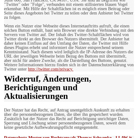
Suite 600, San Francisco, CA 94107, USA. Sie sind an Begriffen wie
"Twitter" oder "Folge", verbunden mit einem stillisierten blauen Vogel
erkennbar. Mit Hilfe der Schaltflächen ist es möglich einen Beitrag oder
Seite dieses Angebotes bei Twitter zu teilen oder dem Anbieter bei Twitter
zu folgen.
Wenn ein Nutzer eine Webseite dieses Internetauftritts aufruft, die einen
solchen Button enthält, baut sein Browser eine direkte Verbindung mit den
Servern von Twitter auf. Der Inhalt des Twitter-Schaltflächen wird von
Twitter direkt an den Browser des Nutzers übermittelt. Der Anbieter hat
daher keinen Einfluss auf den Umfang der Daten, die Twitter mit Hilfe
dieses Plugins erhebt und informiert die Nutzer entsprechend seinem
Kenntnisstand. Nach diesem wird lediglich die IP-Adresse des Nutzers die
URL der jeweiligen Webseite beim Bezug des Buttons mit übermittelt,
aber nicht für andere Zwecke, als die Darstellung des Buttons, genutzt.
Weitere Informationen hierzu finden sich in der Datenschutzerklärung von
Twitter unter
http://twitter.com/privacy.
Widerruf, Änderungen,
Berichtigungen und
Aktualisierungen
Der Nutzer hat das Recht, auf Antrag unentgeltlich Auskunft zu erhalten
über die personenbezogenen Daten, die über ihn gespeichert wurden.
Zusätzlich hat der Nutzer das Recht auf Berichtigung unrichtiger Daten,
Sperrung und Löschung seiner personenbezogenen Daten, soweit dem
keine gesetzliche Aufbewahrungspflicht entgegensteht.
Datenschutz-Muster von Rechtsanwalt Thomas Schwenke - I LAW it