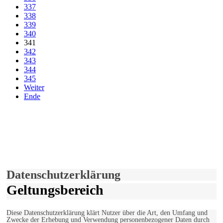
337
338
339
340
341
342
343
344
345
Weiter
Ende
derfunke.de verwendet Cookies!
Hiermit stimmen Sie der weiteren Nutzung unserer Seite und der
Verwendung von Cookies zu.
Mehr erfahren
Einverstanden!
Datenschutzerklärung
Geltungsbereich
Diese Datenschutzerklärung klärt Nutzer über die Art, den Umfang und
Zwecke der Erhebung und Verwendung personenbezogener Daten durch