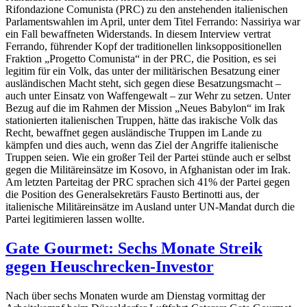
Rifondazione Comunista (PRC) zu den anstehenden italienischen
Parlamentswahlen im April, unter dem Titel Ferrando: Nassiriya war
ein Fall bewaffneten Widerstands. In diesem Interview vertrat
Ferrando, führender Kopf der traditionellen linksoppositionellen
Fraktion „Progetto Comunista“ in der PRC, die Position, es sei
legitim für ein Volk, das unter der militärischen Besatzung einer
ausländischen Macht steht, sich gegen diese Besatzungsmacht –
auch unter Einsatz von Waffengewalt – zur Wehr zu setzen. Unter
Bezug auf die im Rahmen der Mission „Neues Babylon“ im Irak
stationierten italienischen Truppen, hätte das irakische Volk das
Recht, bewaffnet gegen ausländische Truppen im Lande zu
kämpfen und dies auch, wenn das Ziel der Angriffe italienische
Truppen seien. Wie ein großer Teil der Partei stünde auch er selbst
gegen die Militäreinsätze im Kosovo, in Afghanistan oder im Irak.
Am letzten Parteitag der PRC sprachen sich 41% der Partei gegen
die Position des Generalsekretärs Fausto Bertinotti aus, der
italienische Militäreinsätze im Ausland unter UN-Mandat durch die
Partei legitimieren lassen wollte.
Gate Gourmet: Sechs Monate Streik
gegen Heuschrecken-Investor
Nach über sechs Monaten wurde am Dienstag vormittag der